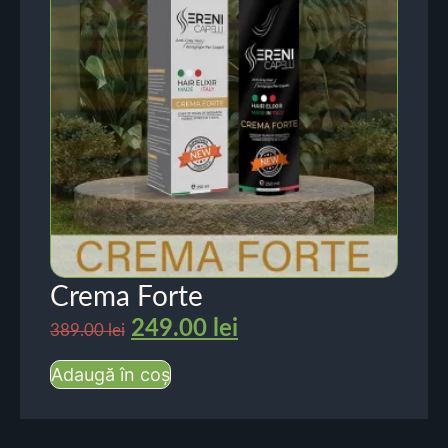
Crema Forte
249.00
lei
389.00
lei
Adaugă în coș