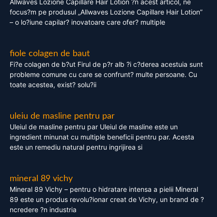
Allwaves Lozione Capillare Hair Lotion ?n acest articol, ne
focus?m pe produsul „Allwaves Lozione Capillare Hair Lotion”
– o lo?iune capilar? inovatoare care ofer? multiple
fiole colagen de baut
Fi?e colagen de b?ut Firul de p?r alb ?i c?derea acestuia sunt
probleme comune cu care se confrunt? multe persoane. Cu
toate acestea, exist? solu?ii
uleiu de masline pentru par
Uleiul de masline pentru par Uleiul de masline este un
ingredient minunat cu multiple beneficii pentru par. Acesta
este un remediu natural pentru ingrijirea si
mineral 89 vichy
Mineral 89 Vichy – pentru o hidratare intensa a pielii Mineral
89 este un produs revolu?ionar creat de Vichy, un brand de ?
ncredere ?n industria