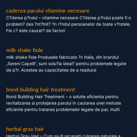
caderea parului vitamine necesare
C?derea p?rului – vitamine necesare C?derea p?rului poate fi o
problem? des ?nt?lnit? ?n r?ndul persoanelor de toate v?rstele.
Fie c? este cauzat? de factori
milk shake fiole
milk shake fiole Produsele fabricate ?n Italia, din brandul
„Sereni Capelli”, sunt solu?ia ideal? pentru problemele legate
de p?r. Acestea au capacitatea de a readuce
bond building hair treatment
Bond Building Hair Treatment – o solutie eficienta pentru
revitalizarea si protejarea parului In cautarea unei metode
eficiente pentru tratarea problemelor legate de par, multi
herbal gray hair
Herbal Gray Hair – Cum sa iti recapeti culoarea naturala a