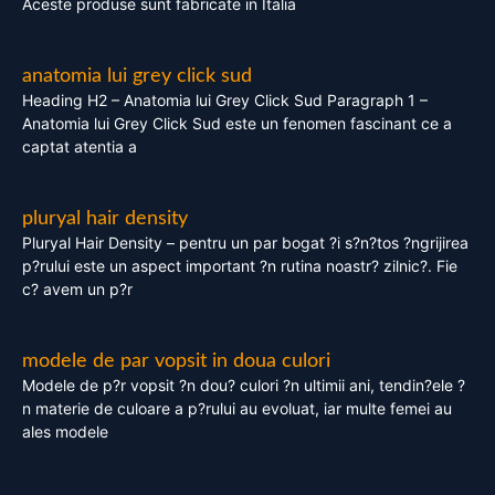
Aceste produse sunt fabricate in Italia
anatomia lui grey click sud
Heading H2 – Anatomia lui Grey Click Sud Paragraph 1 –
Anatomia lui Grey Click Sud este un fenomen fascinant ce a
captat atentia a
pluryal hair density
Pluryal Hair Density – pentru un par bogat ?i s?n?tos ?ngrijirea
p?rului este un aspect important ?n rutina noastr? zilnic?. Fie
c? avem un p?r
modele de par vopsit in doua culori
Modele de p?r vopsit ?n dou? culori ?n ultimii ani, tendin?ele ?
n materie de culoare a p?rului au evoluat, iar multe femei au
ales modele