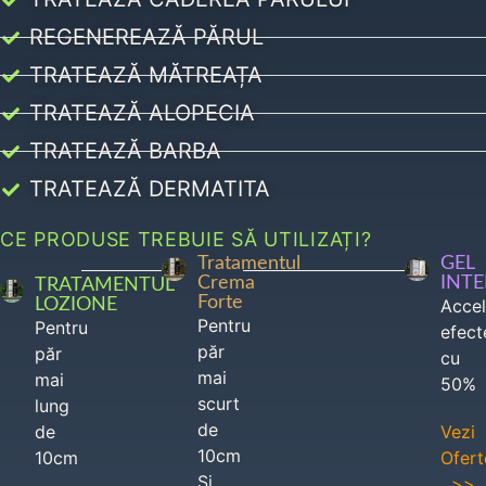
REGENEREAZĂ PĂRUL
TRATEAZĂ MĂTREAȚA
TRATEAZĂ ALOPECIA
TRATEAZĂ BARBA
TRATEAZĂ DERMATITA
CE PRODUSE TREBUIE SĂ UTILIZAȚI?
Tratamentul
GEL
Crema
INT
TRATAMENTUL
Forte
LOZIONE
Acce
Pentru
Pentru
efect
păr
păr
cu
mai
mai
50%
scurt
lung
de
de
Vezi
10cm
10cm
Ofert
Si
>>