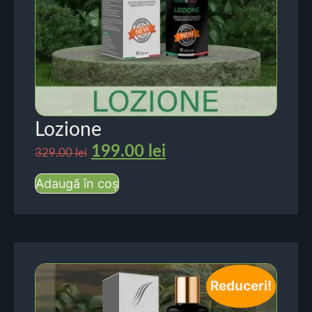
Lozione
199.00
lei
329.00
lei
Adaugă în coș
Reduceri!