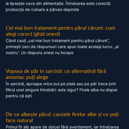
le lipsește ceva din alimentație. Întrebarea este corectă:
producția de culoare a părului depinde
Cel mai bun tratament pentru părul cărunt: cum
alegi corect (ghid onest)
Când cauți „cel mai bun tratament pentru părul cărunt”,
primești zeci de răspunsuri care spun toate același lucru: „al
nostru”. Un răspuns onest nu începe
Vopsea de păr în sarcină: ce alternativă fără
amoniac poți alege
În sarcină, aproape orice pui pe piele sau pe păr trece prin
filtrul unei singure întrebări: este sigur? Firele albe nu dispar
pentru că ești
De ce albește părul: cauzele firelor albe și ce poți
face natural
Primul fir alb apare de obicei fără avertisment, iar întrebarea