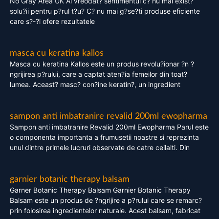
No Gray Area UK Ai vreodat? sentimentul c? nu mai exist?
solu?ii pentru p?rul t?u? C? nu mai g?se?ti produse eficiente
care s?-?i ofere rezultatele
masca cu keratina kallos
Masca cu keratina Kallos este un produs revolu?ionar ?n ?
ngrijirea p?rului, care a captat aten?ia femeilor din toat?
lumea. Aceast? masc? con?ine keratin?, un ingredient
sampon anti imbatranire revalid 200ml ewopharma
Sampon anti imbatranire Revalid 200ml Ewopharma Parul este
o componenta importanta a frumusetii noastre si reprezinta
unul dintre primele lucruri observate de catre ceilalti. Din
garnier botanic therapy balsam
Garner Botanic Therapy Balsam Garnier Botanic Therapy
Balsam este un produs de ?ngrijire a p?rului care se remarc?
prin folosirea ingredientelor naturale. Acest balsam, fabricat