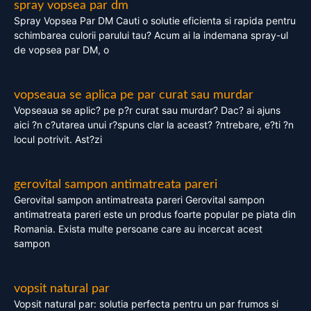
spray vopsea par dm
Spray Vopsea Par DM Cauti o solutie eficienta si rapida pentru
schimbarea culorii parului tau? Acum ai la indemana spray-ul
de vopsea par DM, o
vopseaua se aplica pe par curat sau murdar
Vopseaua se aplic? pe p?r curat sau murdar? Dac? ai ajuns
aici ?n c?utarea unui r?spuns clar la aceast? ?ntrebare, e?ti ?n
locul potrivit. Ast?zi
gerovital sampon antimatreata pareri
Gerovital sampon antimatreata pareri Gerovital sampon
antimatreata pareri este un produs foarte popular pe piata din
Romania. Exista multe persoane care au incercat acest
sampon
vopsit natural par
Vopsit natural par: solutia perfecta pentru un par frumos si