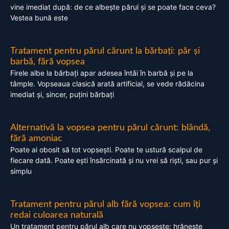
vine imediat după: de ce albește părul și se poate face ceva?
Vestea bună este
Tratament pentru părul cărunt la bărbați: păr și
barbă, fără vopsea
Firele albe la bărbați apar adesea întâi în barbă și pe la
tâmple. Vopseaua clasică arată artificial, se vede rădăcina
imediat și, sincer, puțini bărbați
Alternativă la vopsea pentru părul cărunt: blândă,
fără amoniac
Poate ai obosit să tot vopsești. Poate te ustură scalpul de
fiecare dată. Poate ești însărcinată și nu vrei să riști, sau pur și
simplu
Tratament pentru părul alb fără vopsea: cum îți
redai culoarea naturală
Un tratament pentru părul alb care nu vopsește: hrănește