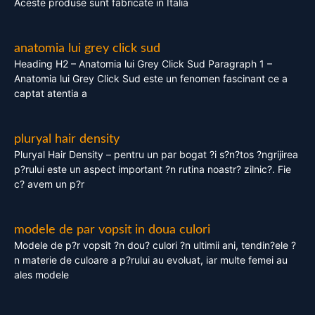
Aceste produse sunt fabricate in Italia
anatomia lui grey click sud
Heading H2 – Anatomia lui Grey Click Sud Paragraph 1 –
Anatomia lui Grey Click Sud este un fenomen fascinant ce a
captat atentia a
pluryal hair density
Pluryal Hair Density – pentru un par bogat ?i s?n?tos ?ngrijirea
p?rului este un aspect important ?n rutina noastr? zilnic?. Fie
c? avem un p?r
modele de par vopsit in doua culori
Modele de p?r vopsit ?n dou? culori ?n ultimii ani, tendin?ele ?
n materie de culoare a p?rului au evoluat, iar multe femei au
ales modele