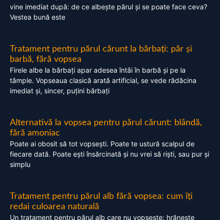
vine imediat după: de ce albește părul și se poate face ceva?
Vestea bună este
Tratament pentru părul cărunt la bărbați: păr și
barbă, fără vopsea
Firele albe la bărbați apar adesea întâi în barbă și pe la
tâmple. Vopseaua clasică arată artificial, se vede rădăcina
imediat și, sincer, puțini bărbați
Alternativă la vopsea pentru părul cărunt: blândă,
fără amoniac
Poate ai obosit să tot vopsești. Poate te ustură scalpul de
fiecare dată. Poate ești însărcinată și nu vrei să riști, sau pur și
simplu
Tratament pentru părul alb fără vopsea: cum îți
redai culoarea naturală
Un tratament pentru părul alb care nu vopsește: hrănește