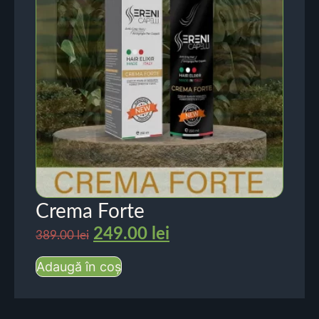
Crema Forte
249.00
lei
389.00
lei
Adaugă în coș