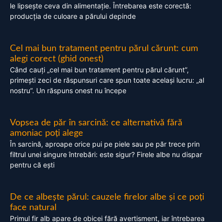
le lipsește ceva din alimentație. Întrebarea este corectă:
producția de culoare a părului depinde
Cel mai bun tratament pentru părul cărunt: cum
alegi corect (ghid onest)
Când cauți „cel mai bun tratament pentru părul cărunt”,
primești zeci de răspunsuri care spun toate același lucru: „al
nostru”. Un răspuns onest nu începe
Vopsea de păr în sarcină: ce alternativă fără
amoniac poți alege
În sarcină, aproape orice pui pe piele sau pe păr trece prin
filtrul unei singure întrebări: este sigur? Firele albe nu dispar
pentru că ești
De ce albește părul: cauzele firelor albe și ce poți
face natural
Primul fir alb apare de obicei fără avertisment, iar întrebarea