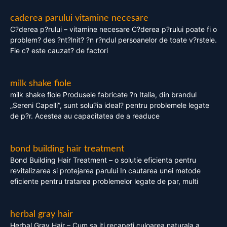
caderea parului vitamine necesare
C?derea p?rului – vitamine necesare C?derea p?rului poate fi o
problem? des ?nt?lnit? ?n r?ndul persoanelor de toate v?rstele.
Fie c? este cauzat? de factori
milk shake fiole
milk shake fiole Produsele fabricate ?n Italia, din brandul
„Sereni Capelli”, sunt solu?ia ideal? pentru problemele legate
de p?r. Acestea au capacitatea de a readuce
bond building hair treatment
Bond Building Hair Treatment – o solutie eficienta pentru
revitalizarea si protejarea parului In cautarea unei metode
eficiente pentru tratarea problemelor legate de par, multi
herbal gray hair
Herbal Gray Hair – Cum sa iti recapeti culoarea naturala a