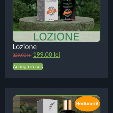
Lozione
199.00
lei
329.00
lei
Adaugă în coș
Reduceri!