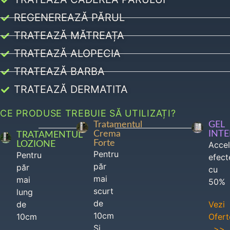
REGENEREAZĂ PĂRUL
TRATEAZĂ MĂTREAȚA
TRATEAZĂ ALOPECIA
TRATEAZĂ BARBA
TRATEAZĂ DERMATITA
CE PRODUSE TREBUIE SĂ UTILIZAȚI?
Tratamentul
GEL
Crema
INT
TRATAMENTUL
Forte
LOZIONE
Acce
Pentru
Pentru
efect
păr
păr
cu
mai
mai
50%
scurt
lung
de
de
Vezi
10cm
10cm
Ofert
Si
>>