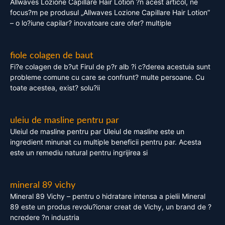
Allwaves Lozione Capillare Hair Lotion ?n acest articol, ne
focus?m pe produsul „Allwaves Lozione Capillare Hair Lotion”
– o lo?iune capilar? inovatoare care ofer? multiple
fiole colagen de baut
Fi?e colagen de b?ut Firul de p?r alb ?i c?derea acestuia sunt
probleme comune cu care se confrunt? multe persoane. Cu
toate acestea, exist? solu?ii
uleiu de masline pentru par
Uleiul de masline pentru par Uleiul de masline este un
ingredient minunat cu multiple beneficii pentru par. Acesta
este un remediu natural pentru ingrijirea si
mineral 89 vichy
Mineral 89 Vichy – pentru o hidratare intensa a pielii Mineral
89 este un produs revolu?ionar creat de Vichy, un brand de ?
ncredere ?n industria