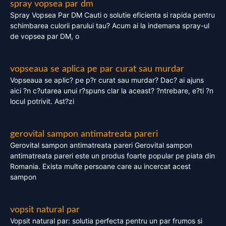
spray vopsea par dm
Spray Vopsea Par DM Cauti o solutie eficienta si rapida pentru
schimbarea culorii parului tau? Acum ai la indemana spray-ul
de vopsea par DM, o
vopseaua se aplica pe par curat sau murdar
Vopseaua se aplic? pe p?r curat sau murdar? Dac? ai ajuns
aici ?n c?utarea unui r?spuns clar la aceast? ?ntrebare, e?ti ?n
locul potrivit. Ast?zi
gerovital sampon antimatreata pareri
Gerovital sampon antimatreata pareri Gerovital sampon
antimatreata pareri este un produs foarte popular pe piata din
Romania. Exista multe persoane care au incercat acest
sampon
vopsit natural par
Vopsit natural par: solutia perfecta pentru un par frumos si