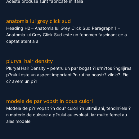
Aceste produse sunt fabricate in Italia
anatomia lui grey click sud
Heading H2 – Anatomia lui Grey Click Sud Paragraph 1 –
Anatomia lui Grey Click Sud este un fenomen fascinant ce a
captat atentia a
pluryal hair density
Pluryal Hair Density – pentru un par bogat ?i s?n?tos ?ngrijirea
p?rului este un aspect important ?n rutina noastr? zilnic?. Fie
c? avem un p?r
modele de par vopsit in doua culori
Modele de p?r vopsit ?n dou? culori ?n ultimii ani, tendin?ele ?
n materie de culoare a p?rului au evoluat, iar multe femei au
ales modele