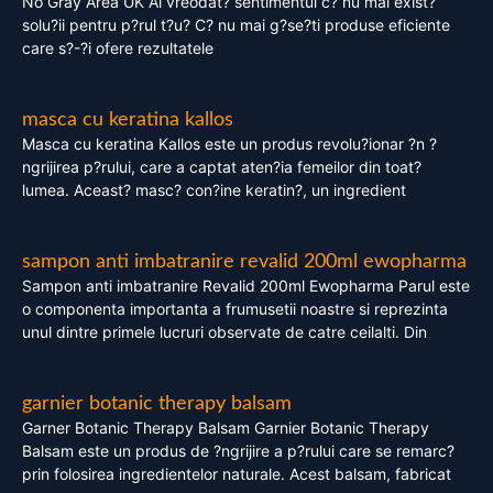
No Gray Area UK Ai vreodat? sentimentul c? nu mai exist?
solu?ii pentru p?rul t?u? C? nu mai g?se?ti produse eficiente
care s?-?i ofere rezultatele
masca cu keratina kallos
Masca cu keratina Kallos este un produs revolu?ionar ?n ?
ngrijirea p?rului, care a captat aten?ia femeilor din toat?
lumea. Aceast? masc? con?ine keratin?, un ingredient
sampon anti imbatranire revalid 200ml ewopharma
Sampon anti imbatranire Revalid 200ml Ewopharma Parul este
o componenta importanta a frumusetii noastre si reprezinta
unul dintre primele lucruri observate de catre ceilalti. Din
garnier botanic therapy balsam
Garner Botanic Therapy Balsam Garnier Botanic Therapy
Balsam este un produs de ?ngrijire a p?rului care se remarc?
prin folosirea ingredientelor naturale. Acest balsam, fabricat