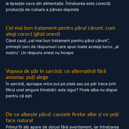
le lipsește ceva din alimentație. Întrebarea este corectă:
producția de culoare a părului depinde
Cel mai bun tratament pentru părul cărunt: cum
alegi corect (ghid onest)
Când cauți „cel mai bun tratament pentru părul cărunt”,
primești zeci de răspunsuri care spun toate același lucru: „al
nostru”. Un răspuns onest nu începe
Vopsea de păr în sarcină: ce alternativă fără
amoniac poți alege
În sarcină, aproape orice pui pe piele sau pe păr trece prin
filtrul unei singure întrebări: este sigur? Firele albe nu dispar
pentru că ești
De ce albește părul: cauzele firelor albe și ce poți
face natural
Primul fir alb apare de obicei fără avertisment, iar întrebarea