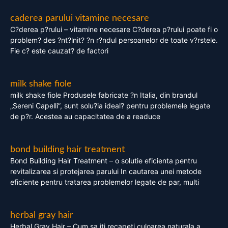
caderea parului vitamine necesare
C?derea p?rului – vitamine necesare C?derea p?rului poate fi o
problem? des ?nt?lnit? ?n r?ndul persoanelor de toate v?rstele.
Fie c? este cauzat? de factori
milk shake fiole
milk shake fiole Produsele fabricate ?n Italia, din brandul
„Sereni Capelli”, sunt solu?ia ideal? pentru problemele legate
de p?r. Acestea au capacitatea de a readuce
bond building hair treatment
Bond Building Hair Treatment – o solutie eficienta pentru
revitalizarea si protejarea parului In cautarea unei metode
eficiente pentru tratarea problemelor legate de par, multi
herbal gray hair
Herbal Gray Hair – Cum sa iti recapeti culoarea naturala a