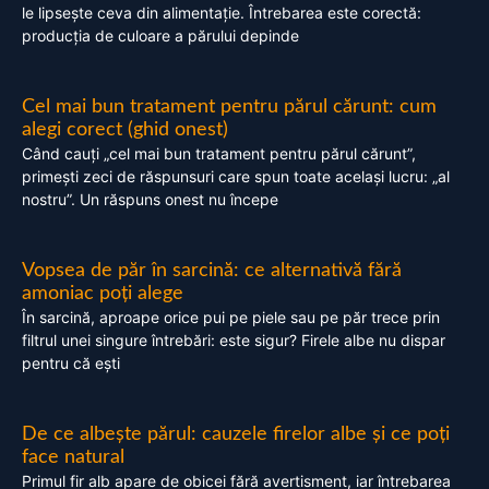
le lipsește ceva din alimentație. Întrebarea este corectă:
producția de culoare a părului depinde
Cel mai bun tratament pentru părul cărunt: cum
alegi corect (ghid onest)
Când cauți „cel mai bun tratament pentru părul cărunt”,
primești zeci de răspunsuri care spun toate același lucru: „al
nostru”. Un răspuns onest nu începe
Vopsea de păr în sarcină: ce alternativă fără
amoniac poți alege
În sarcină, aproape orice pui pe piele sau pe păr trece prin
filtrul unei singure întrebări: este sigur? Firele albe nu dispar
pentru că ești
De ce albește părul: cauzele firelor albe și ce poți
face natural
Primul fir alb apare de obicei fără avertisment, iar întrebarea