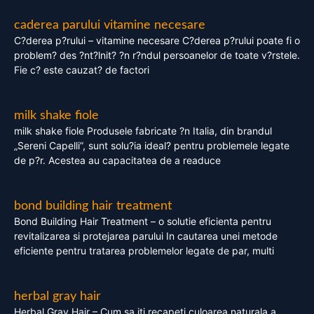
caderea parului vitamine necesare
C?derea p?rului – vitamine necesare C?derea p?rului poate fi o
problem? des ?nt?lnit? ?n r?ndul persoanelor de toate v?rstele.
Fie c? este cauzat? de factori
milk shake fiole
milk shake fiole Produsele fabricate ?n Italia, din brandul
„Sereni Capelli”, sunt solu?ia ideal? pentru problemele legate
de p?r. Acestea au capacitatea de a readuce
bond building hair treatment
Bond Building Hair Treatment – o solutie eficienta pentru
revitalizarea si protejarea parului In cautarea unei metode
eficiente pentru tratarea problemelor legate de par, multi
herbal gray hair
Herbal Gray Hair – Cum sa iti recapeti culoarea naturala a