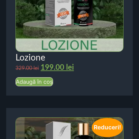
Lozione
199.00
lei
329.00
lei
Adaugă în coș
Reduceri!