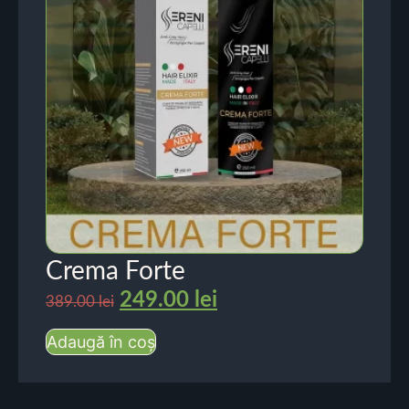
Crema Forte
249.00
lei
389.00
lei
Adaugă în coș