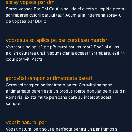
spray vopsea par dm
Spray Vopsea Par DM Cauti o solutie eficienta si rapida pentru
schimbarea culorii parului tau? Acum ai la indemana spray-ul
de vopsea par DM, o
vopseaua se aplica pe par curat sau murdar
Vopseaua se aplic? pe p?r curat sau murdar? Dac? ai ajuns
aici ?n c?utarea unui r?spuns clar la aceast? ?ntrebare, e?ti ?n
locul potrivit. Ast?zi
gerovital sampon antimatreata pareri
Gerovital sampon antimatreata pareri Gerovital sampon
antimatreata pareri este un produs foarte popular pe piata din
Romania. Exista multe persoane care au incercat acest
sampon
vopsit natural par
Vopsit natural par: solutia perfecta pentru un par frumos si