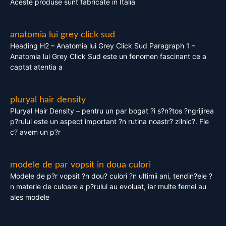
Aceste produse sunt fabricate in Italia
anatomia lui grey click sud
Heading H2 – Anatomia lui Grey Click Sud Paragraph 1 –
Anatomia lui Grey Click Sud este un fenomen fascinant ce a
captat atentia a
pluryal hair density
Pluryal Hair Density – pentru un par bogat ?i s?n?tos ?ngrijirea
p?rului este un aspect important ?n rutina noastr? zilnic?. Fie
c? avem un p?r
modele de par vopsit in doua culori
Modele de p?r vopsit ?n dou? culori ?n ultimii ani, tendin?ele ?
n materie de culoare a p?rului au evoluat, iar multe femei au
ales modele