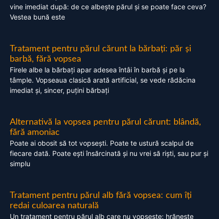
vine imediat după: de ce albește părul și se poate face ceva?
Vestea bună este
Tratament pentru părul cărunt la bărbați: păr și
barbă, fără vopsea
Firele albe la bărbați apar adesea întâi în barbă și pe la
tâmple. Vopseaua clasică arată artificial, se vede rădăcina
imediat și, sincer, puțini bărbați
Alternativă la vopsea pentru părul cărunt: blândă,
fără amoniac
Poate ai obosit să tot vopsești. Poate te ustură scalpul de
fiecare dată. Poate ești însărcinată și nu vrei să riști, sau pur și
simplu
Tratament pentru părul alb fără vopsea: cum îți
redai culoarea naturală
Un tratament pentru părul alb care nu vopsește: hrănește