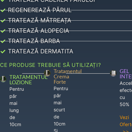
REGENEREAZĂ PĂRUL
TRATEAZĂ MĂTREAȚA
TRATEAZĂ ALOPECIA
TRATEAZĂ BARBA
TRATEAZĂ DERMATITA
CE PRODUSE TREBUIE SĂ UTILIZAȚI?
Tratamentul
GEL
Crema
INT
TRATAMENTUL
Forte
LOZIONE
Acce
Pentru
Pentru
efect
păr
păr
cu
mai
mai
50%
scurt
lung
de
de
Vezi
10cm
10cm
Ofert
Si
>>