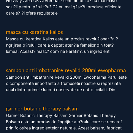
No Gray Area UK Ai vreodat? sentimentul c? nu mai exist?
solu?ii pentru p?rul t?u? C? nu mai g?se?ti produse eficiente
care s?-?i ofere rezultatele
masca cu keratina kallos
Masca cu keratina Kallos este un produs revolu?ionar ?n ?
ngrijirea p?rului, care a captat aten?ia femeilor din toat?
lumea. Aceast? masc? con?ine keratin?, un ingredient
sampon anti imbatranire revalid 200ml ewopharma
Sampon anti imbatranire Revalid 200ml Ewopharma Parul este
o componenta importanta a frumusetii noastre si reprezinta
unul dintre primele lucruri observate de catre ceilalti. Din
garnier botanic therapy balsam
Garner Botanic Therapy Balsam Garnier Botanic Therapy
Balsam este un produs de ?ngrijire a p?rului care se remarc?
prin folosirea ingredientelor naturale. Acest balsam, fabricat