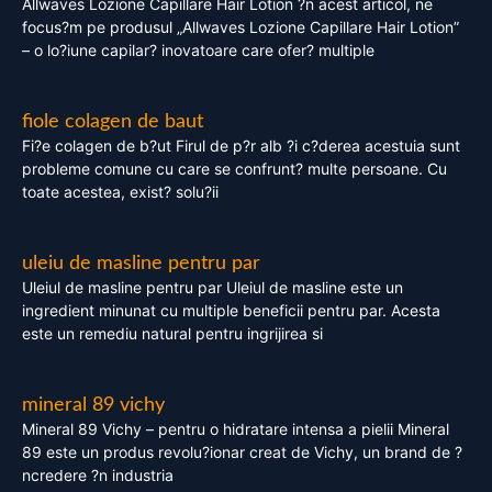
Allwaves Lozione Capillare Hair Lotion ?n acest articol, ne
focus?m pe produsul „Allwaves Lozione Capillare Hair Lotion”
– o lo?iune capilar? inovatoare care ofer? multiple
fiole colagen de baut
Fi?e colagen de b?ut Firul de p?r alb ?i c?derea acestuia sunt
probleme comune cu care se confrunt? multe persoane. Cu
toate acestea, exist? solu?ii
uleiu de masline pentru par
Uleiul de masline pentru par Uleiul de masline este un
ingredient minunat cu multiple beneficii pentru par. Acesta
este un remediu natural pentru ingrijirea si
mineral 89 vichy
Mineral 89 Vichy – pentru o hidratare intensa a pielii Mineral
89 este un produs revolu?ionar creat de Vichy, un brand de ?
ncredere ?n industria