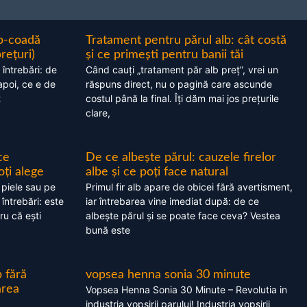
ap-coadă
Tratament pentru părul alb: cât costă
prețuri)
și ce primești pentru banii tăi
 întrebări: de
Când cauți „tratament păr alb preț”, vrei un
apoi, ce e de
răspuns direct, nu o pagină care ascunde
t
costul până la final. Îți dăm mai jos prețurile
clare,
ce
De ce albește părul: cauzele firelor
oți alege
albe și ce poți face natural
 piele sau pe
Primul fir alb apare de obicei fără avertisment,
 întrebări: este
iar întrebarea vine imediat după: de ce
ru că ești
albește părul și se poate face ceva? Vestea
bună este
 fără
vopsea henna sonia 30 minute
area
Vopsea Henna Sonia 30 Minute – Revolutia in
industria vopsirii parului! Industria vopsirii