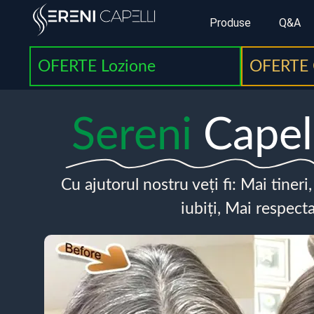
Produse
Q&A
OFERTE Lozione
OFERTE 
Sereni
Capel
Cu ajutorul nostru veți fi: Mai tineri
iubiți, Mai respecta