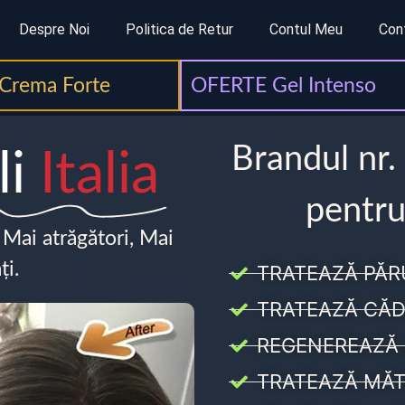
Despre Noi
Politica de Retur
Contul Meu
Con
Crema Forte
OFERTE Gel Intenso
Brandul nr.
li
Italia
pentru
, Mai atrăgători, Mai
ți.
TRATEAZĂ PĂR
TRATEAZĂ CĂD
REGENEREAZĂ 
TRATEAZĂ MĂT