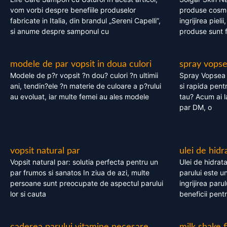
vom vorbi despre benefiile produselor
produse cosme
fabricate in Italia, din brandul „Sereni Capelli”,
ingrijirea pieli
si anume despre samponul cu
produse sunt fa
modele de par vopsit in doua culori
spray vops
Modele de p?r vopsit ?n dou? culori ?n ultimii
Spray Vopsea P
ani, tendin?ele ?n materie de culoare a p?rului
si rapida pent
au evoluat, iar multe femei au ales modele
tau? Acum ai 
par DM, o
vopsit natural par
ulei de hidr
Vopsit natural par: solutia perfecta pentru un
Ulei de hidrata
par frumos si sanatos In ziua de azi, multe
parului este un
persoane sunt preocupate de aspectul parului
ingrijirea paru
lor si cauta
beneficii pent