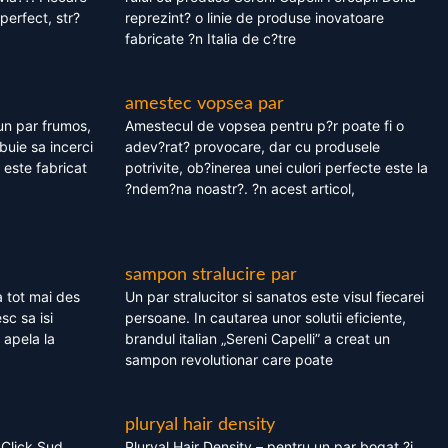
perfect, str?
reprezint? o linie de produse inovatoare
fabricate ?n Italia de c?tre
amestec vopsea par
un par frumos,
Amestecul de vopsea pentru p?r poate fi o
ebuie sa incerci
adev?rat? provocare, dar cu produsele
este fabricat
potrivite, ob?inerea unei culori perfecte este la
?ndem?na noastr?. ?n acest articol,
sampon stralucire par
 tot mai des
Un par stralucitor si sanatos este visul fiecarei
sc sa isi
persoane. In cautarea unor solutii eficiente,
 apela la
brandul italian „Sereni Capelli” a creat un
sampon revolutionar care poate
pluryal hair density
 Click Sud
Pluryal Hair Density – pentru un par bogat ?i