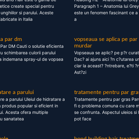
tice create special pentru
Paragraph 1 – Anatomia lui Grey
i, unghiilor si parului. Aceste
este un fenomen fascinant ce a 
bricate in Italia
a
ea par dm
vopseaua se aplica pe par
murdar
ar DM Cauti o solutie eficienta
ru schimbarea culorii parului
Vopseaua se aplic? pe p?r cura
la indemana spray-ul de vopsea
Dac? ai ajuns aici ?n c?utarea u
clar la aceast? ?ntrebare, e?ti ?n
Ast?zi
atare a parului
tratamente pentru par gra
re a parului Uleiul de hidratare a
Tratamente pentru par gras Par
 produs popular si eficient in
fi o problema comuna cu care 
lui. Acesta ofera multiple
se confrunta. Aspectul uleios si
ru sanatatea
pot face