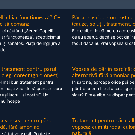
lli chiar funcționează? Ce
Păr alb: ghidul complet c
nte să comanzi
(cauze, soluții, tratament, 
aici căutând „Sereni Capelli
Firele albe ridică mereu aceleași
hiar funcționează”, scepticismul
ce au apărut, dacă se pot da în
 și sănătos. Piața de îngrijire a
făcut dacă nu vrei vopsea și câ
 de
 tratament pentru părul
Vopsea de păr în sarcină: 
alegi corect (ghid onest)
alternativă fără amoniac p
l mai bun tratament pentru
În sarcină, aproape orice pui pe
 primești zeci de răspunsuri care
păr trece prin filtrul unei singure
ași lucru: „al nostru”. Un
sigur? Firele albe nu dispar pent
 nu începe
 la vopsea pentru părul
Tratament pentru părul alb
ndă, fără amoniac
vopsea: cum îți redai culo
naturală
t să tot vopsești. Poate te