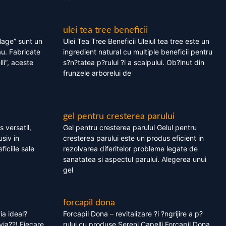
ulei tea tree beneficii
olage” sunt un
Ulei Tea Tree Beneficii Uleiul tea tree este un
au. Fabricate
ingredient natural cu multiple beneficii pentru
li”, aceste
s?n?tatea p?rului ?i a scalpului. Ob?inut din
frunzele arborelui de
gel pentru cresterea parului
 versatil,
Gel pentru cresterea parului Gelul pentru
usiv in
cresterea parului este un produs eficient in
ficiile sale
rezolvarea diferitelor probleme legate de
sanatatea si aspectul parului. Alegerea unui
gel
forcapil dona
ia ideal?
Forcapil Dona – revitalizare ?i ?ngrijire a p?
via??! Fiecare
rului cu produse Sereni Capelli Forcapil Dona