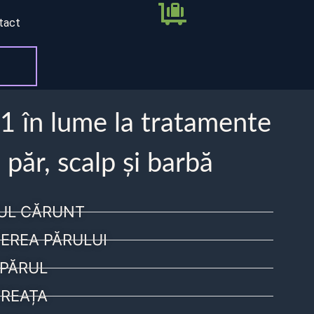
tact
 1 în lume la tratamente
 păr, scalp și barbă
UL CĂRUNT
EREA PĂRULUI
PĂRUL
REAȚA