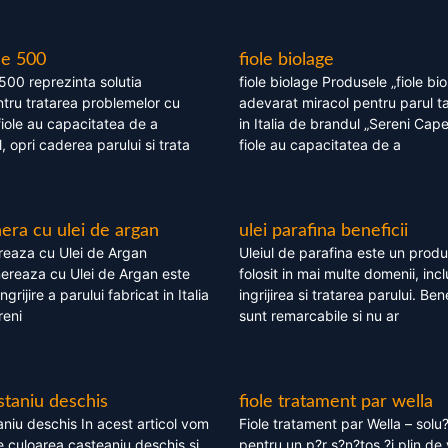
le 500
fiole biolage
 500 reprezinta solutia
fiole biolage Produsele „fiole bi
tru tratarea problemelor cu
adevarat miracol pentru parul t
fiole au capacitatea de a
in Italia de brandul „Sereni Capel
, opri caderea parului si trata
fiole au capacitatea de a
ra cu ulei de argan
ulei parafina beneficii
eaza cu Ulei de Argan
Uleiul de parafina este un produs
reaza cu Ulei de Argan este
folosit in mai multe domenii, incl
grijire a parului fabricat in Italia
ingrijirea si tratarea parului. Bene
reni
sunt remarcabile si nu ar
staniu deschis
fiole tratament par wella
niu deschis In acest articol vom
Fiole tratament par Wella – solu?
 culoarea casteaniu deschis si
pentru un p?r s?n?tos ?i plin de 