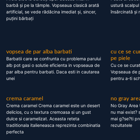
barbă și pe la tâmple. Vopseaua clasică arată
ustură scalpul
artificial, se vede rădăcina imediat și, sincer,
însărcinată și 
puțini bărbați
vopsea de par alba barbati
cu ce se cu
pe piele
Barbatii care se confrunta cu problema parului
alb pot gasi o solutie eficienta in vopseaua de
Cu ce se cura
par alba pentru barbati. Daca esti in cautarea
Vopseaua de p
unei
pentru a-ti sc
crema caramel
no gray are
Crema caramel Crema caramel este un desert
No Gray Area 
delicios, cu o textura cremoasa si un gust
nu mai exist? s
dulce si caramelizat. Aceasta reteta
mai g?se?ti pr
traditionala italieneasca reprezinta combinatia
rezultatele
perfecta