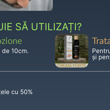
E SĂ UTILIZAȚI?
ozione
Trat
g de 10cm.
Pentr
și pen
ctele cu 50%