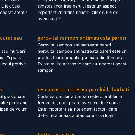
 Click Sud
s?n?tos ?ngrijirea p?rului este un aspect
captat atentia
important ?n rutina noastr? zilnic?. Fie c?
avem un p?r
 curat sau
gerovital sampon antimatreata pareri
Gerovital sampon antimatreata pareri
t sau murdar?
Gerovital sampon antimatreata pareri este un
nui r?spuns
produs foarte popular pe piata din Romania.
 locul potrivit.
Exista multe persoane care au incercat acest
sampon
s
ce cauzeaza caderea parului la barbati
ul gras poate
Caderea parului la barbati este o problema
multe persoane
frecventa, care poate avea multiple cauze.
 lipsa de volum
Este important sa intelegem factorii care
determina aceasta afectiune si sa luam