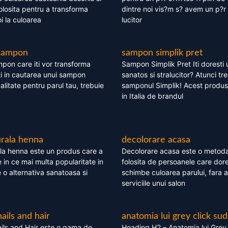
olosita pentru a transforma
dintre noi vis?m s? avem un p?r 
i la culoarea
lucitor
 sampon
sampon simplik pret
mpon care iti vor transforma
Sampon Simplik Pret Iti doresti 
i in cautarea unui sampon
sanatos si stralucitor? Atunci tr
calitate pentru parul tau, trebuie
samponul Simplik! Acest produs 
in Italia de brandul
rala henna
decolorare acasa
la henna este un produs care a
Decolorare acasa este o metoda
e in ce mai multa popularitate in
folosita de persoanele care dore
te o alternativa sanatoasa si
schimbe culoarea parului, fara a
serviciile unui salon
nails and hair
anatomia lui grey click sud
ils and Hair este o gama de
Heading H2 – Anatomia lui Grey