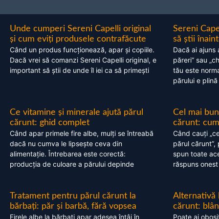
Unde cumperi Sereni Capelli original
Sereni Cape
și cum eviți produsele contrafăcute
să știi înai
Când un produs funcționează, apar și copiile.
Dacă ai ajuns 
Dacă vrei să comanzi Sereni Capelli original, e
păreri” sau „c
important să știi de unde îl iei ca să primești
tău este normal
părului e plină
Ce vitamine și minerale ajută părul
Cel mai bun
cărunt: ghid complet
cărunt: cum 
Când apar primele fire albe, mulți se întreabă
Când cauți „ce
dacă nu cumva le lipsește ceva din
părul cărunt”,
alimentație. Întrebarea este corectă:
spun toate acel
producția de culoare a părului depinde
răspuns onest
Tratament pentru părul cărunt la
Alternativă
bărbați: păr și barbă, fără vopsea
cărunt: blâ
Firele albe la bărbați apar adesea întâi în
Poate ai obosi