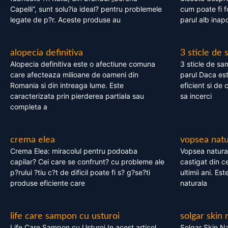
Capelli”, sunt solu?ia ideal? pentru problemele
cum poate fi f
legate de p?r. Aceste produse au
parul alb inapo
alopecia definitiva
3 sticle de
Alopecia definitiva este o afectiune comuna
3 sticle de sa
care afecteaza milioane de oameni din
parul Daca est
Romania si din intreaga lume. Este
eficient si de 
caracterizata prin pierderea partiala sau
sa incerci
completa a
crema elea
vopsea natu
Crema Elea: miracolul pentru podoaba
Vopsea natura
capilar? Cei care se confrunt? cu probleme ale
castigat din c
p?rului ?tiu c?t de dificil poate fi s? g?se?ti
ultimii ani. Es
produse eficiente care
naturala
life care sampon cu usturoi
solgar skin 
Life Care Sampon cu Usturoi In acest articol,
Solgar Skin Na