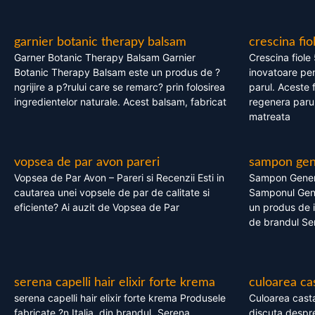
garnier botanic therapy balsam
crescina fio
Garner Botanic Therapy Balsam Garnier
Crescina fiole
Botanic Therapy Balsam este un produs de ?
inovatoare pen
ngrijire a p?rului care se remarc? prin folosirea
parul. Aceste 
ingredientelor naturale. Acest balsam, fabricat
regenera parul
matreata
vopsea de par avon pareri
sampon gene
Vopsea de Par Avon – Pareri si Recenzii Esti in
Sampon Gener
cautarea unei vopsele de par de calitate si
Samponul Gene
eficiente? Ai auzit de Vopsea de Par
un produs de in
de brandul Se
serena capelli hair elixir forte krema
culoarea ca
serena capelli hair elixir forte krema Produsele
Culoarea casta
fabricate ?n Italia, din brandul „Serena
discuta despre