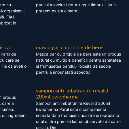
are nu
parului a evoluat de-a lungul timpului, iar in
asă organismul
prezent exista o mare
lă. Fără
bricat în
isica
masca par cu drojdie de bere
 Parul de
Masca par cu drojdie de bere este un produs
cu care se
natural cu multiple beneficii pentru sanatatea
. Fie ca aveti o
si frumusetea parului. Folosita de secole
pentru a imbunatati aspectul
sampon anti imbatranire revalid
200ml ewopharma
un produs
, care a
Sampon anti imbatranire Revalid 200ml
? lumea.
Ewopharma Parul este o componenta
 un ingredient
importanta a frumusetii noastre si reprezinta
unul dintre primele lucruri observate de catre
ceilalti. Din