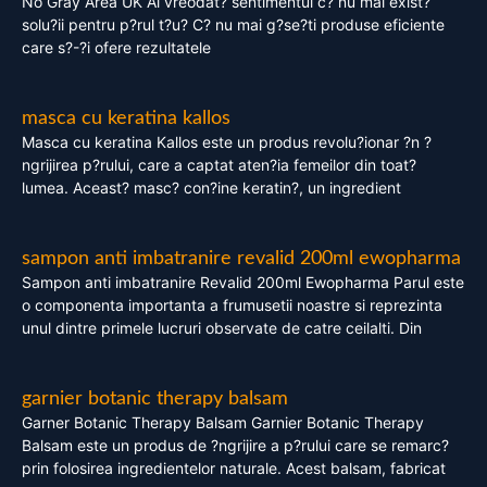
No Gray Area UK Ai vreodat? sentimentul c? nu mai exist?
solu?ii pentru p?rul t?u? C? nu mai g?se?ti produse eficiente
care s?-?i ofere rezultatele
masca cu keratina kallos
Masca cu keratina Kallos este un produs revolu?ionar ?n ?
ngrijirea p?rului, care a captat aten?ia femeilor din toat?
lumea. Aceast? masc? con?ine keratin?, un ingredient
sampon anti imbatranire revalid 200ml ewopharma
Sampon anti imbatranire Revalid 200ml Ewopharma Parul este
o componenta importanta a frumusetii noastre si reprezinta
unul dintre primele lucruri observate de catre ceilalti. Din
garnier botanic therapy balsam
Garner Botanic Therapy Balsam Garnier Botanic Therapy
Balsam este un produs de ?ngrijire a p?rului care se remarc?
prin folosirea ingredientelor naturale. Acest balsam, fabricat