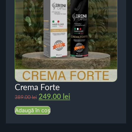
Crema Forte
249.00
lei
389.00
lei
Adaugă în coș