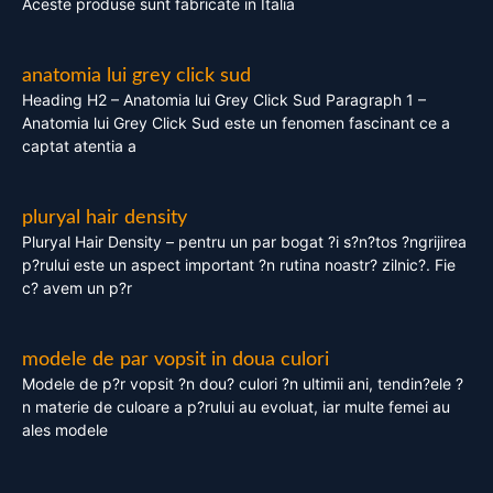
Aceste produse sunt fabricate in Italia
anatomia lui grey click sud
Heading H2 – Anatomia lui Grey Click Sud Paragraph 1 –
Anatomia lui Grey Click Sud este un fenomen fascinant ce a
captat atentia a
pluryal hair density
Pluryal Hair Density – pentru un par bogat ?i s?n?tos ?ngrijirea
p?rului este un aspect important ?n rutina noastr? zilnic?. Fie
c? avem un p?r
modele de par vopsit in doua culori
Modele de p?r vopsit ?n dou? culori ?n ultimii ani, tendin?ele ?
n materie de culoare a p?rului au evoluat, iar multe femei au
ales modele