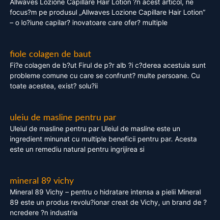
Allwaves Lozione Capillare Hair Lotion ?n acest articol, ne
focus?m pe produsul „Allwaves Lozione Capillare Hair Lotion”
– o lo?iune capilar? inovatoare care ofer? multiple
fiole colagen de baut
Fi?e colagen de b?ut Firul de p?r alb ?i c?derea acestuia sunt
probleme comune cu care se confrunt? multe persoane. Cu
toate acestea, exist? solu?ii
uleiu de masline pentru par
Uleiul de masline pentru par Uleiul de masline este un
ingredient minunat cu multiple beneficii pentru par. Acesta
este un remediu natural pentru ingrijirea si
mineral 89 vichy
Mineral 89 Vichy – pentru o hidratare intensa a pielii Mineral
89 este un produs revolu?ionar creat de Vichy, un brand de ?
ncredere ?n industria