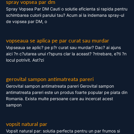
spray vopsea par dm
Spray Vopsea Par DM Cauti o solutie eficienta si rapida pentru
schimbarea culorii parului tau? Acum ai la indemana spray-ul
de vopsea par DM, o
vopseaua se aplica pe par curat sau murdar
Vopseaua se aplic? pe p?r curat sau murdar? Dac? ai ajuns
aici ?n c?utarea unui r?spuns clar la aceast? ?ntrebare, e?ti ?n
locul potrivit. Ast?zi
gerovital sampon antimatreata pareri
Gerovital sampon antimatreata pareri Gerovital sampon
antimatreata pareri este un produs foarte popular pe piata din
Romania. Exista multe persoane care au incercat acest
sampon
vopsit natural par
Vopsit natural par: solutia perfecta pentru un par frumos si