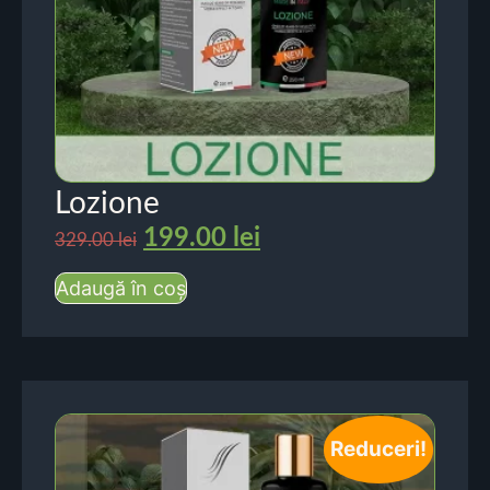
Lozione
199.00
lei
329.00
lei
Adaugă în coș
Reduceri!