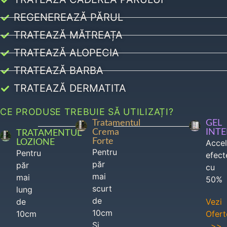
REGENEREAZĂ PĂRUL
TRATEAZĂ MĂTREAȚA
TRATEAZĂ ALOPECIA
TRATEAZĂ BARBA
TRATEAZĂ DERMATITA
CE PRODUSE TREBUIE SĂ UTILIZAȚI?
Tratamentul
GEL
Crema
INT
TRATAMENTUL
Forte
LOZIONE
Acce
Pentru
Pentru
efect
păr
păr
cu
mai
mai
50%
scurt
lung
de
de
Vezi
10cm
10cm
Ofert
Si
>>