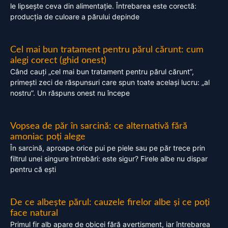
le lipsește ceva din alimentație. Întrebarea este corectă:
producția de culoare a părului depinde
Cel mai bun tratament pentru părul cărunt: cum
alegi corect (ghid onest)
Când cauți „cel mai bun tratament pentru părul cărunt”,
primești zeci de răspunsuri care spun toate același lucru: „al
nostru”. Un răspuns onest nu începe
Vopsea de păr în sarcină: ce alternativă fără
amoniac poți alege
În sarcină, aproape orice pui pe piele sau pe păr trece prin
filtrul unei singure întrebări: este sigur? Firele albe nu dispar
pentru că ești
De ce albește părul: cauzele firelor albe și ce poți
face natural
Primul fir alb apare de obicei fără avertisment, iar întrebarea