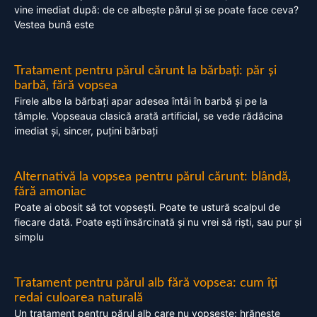
vine imediat după: de ce albește părul și se poate face ceva?
Vestea bună este
Tratament pentru părul cărunt la bărbați: păr și
barbă, fără vopsea
Firele albe la bărbați apar adesea întâi în barbă și pe la
tâmple. Vopseaua clasică arată artificial, se vede rădăcina
imediat și, sincer, puțini bărbați
Alternativă la vopsea pentru părul cărunt: blândă,
fără amoniac
Poate ai obosit să tot vopsești. Poate te ustură scalpul de
fiecare dată. Poate ești însărcinată și nu vrei să riști, sau pur și
simplu
Tratament pentru părul alb fără vopsea: cum îți
redai culoarea naturală
Un tratament pentru părul alb care nu vopsește: hrănește