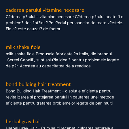
caderea parului vitamine necesare
C?derea p?rului – vitamine necesare C?derea p?rului poate fi o
problem? des ?nt?lnit? ?n r?ndul persoanelor de toate v?rstele.
Fie c? este cauzat? de factori
milk shake fiole
milk shake fiole Produsele fabricate ?n Italia, din brandul
„Sereni Capelli”, sunt solu?ia ideal? pentru problemele legate
de p?r. Acestea au capacitatea de a readuce
bond building hair treatment
Bond Building Hair Treatment – o solutie eficienta pentru
revitalizarea si protejarea parului In cautarea unei metode
eficiente pentru tratarea problemelor legate de par, multi
herbal gray hair
Herbal Gray Hair – Cum sa iti recapeti culoarea naturala a