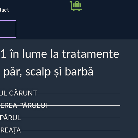
tact
 1 în lume la tratamente
 păr, scalp și barbă
UL CĂRUNT
EREA PĂRULUI
PĂRUL
REAȚA