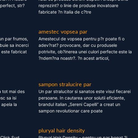
perfect, str?
reprezint? o linie de produse inovatoare
fabricate ?n Italia de c?tre
amestec vopsea par
un par frumos,
Amestecul de vopsea pentru p?r poate fi o
ebuie sa incerci
adev?rat? provocare, dar cu produsele
este fabricat
potrivite, ob?inerea unei culori perfecte este la
?ndem?na noastr?. ?n acest articol,
sampon stralucire par
 tot mai des
Un par stralucitor si sanatos este visul fiecarei
sc sa isi
persoane. In cautarea unor solutii eficiente,
 apela la
brandul italian „Sereni Capelli” a creat un
sampon revolutionar care poate
pluryal hair density
 Click Sud
Pluryal Hair Density – pentru un par bogat ?i