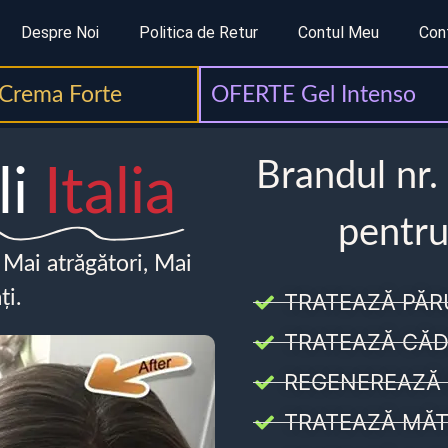
Despre Noi
Politica de Retur
Contul Meu
Con
Crema Forte
OFERTE Gel Intenso
Brandul nr.
li
Italia
pentru
, Mai atrăgători, Mai
ți.
TRATEAZĂ PĂR
TRATEAZĂ CĂD
REGENEREAZĂ 
TRATEAZĂ MĂT