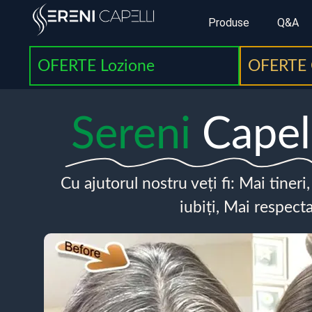
Produse
Q&A
OFERTE Lozione
OFERTE 
Sereni
Capel
Cu ajutorul nostru veți fi: Mai tineri
iubiți, Mai respecta