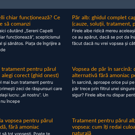
lli chiar funcționează? Ce
Păr alb: ghidul complet c
nte să comanzi
(cauze, soluții, tratament, 
aici căutând „Sereni Capelli
Firele albe ridică mereu aceleași
hiar funcționează”, scepticismul
ce au apărut, dacă se pot da în
 și sănătos. Piața de îngrijire a
făcut dacă nu vrei vopsea și câ
 de
 tratament pentru părul
Vopsea de păr în sarcină: 
alegi corect (ghid onest)
alternativă fără amoniac p
l mai bun tratament pentru
În sarcină, aproape orice pui pe
 primești zeci de răspunsuri care
păr trece prin filtrul unei singure
ași lucru: „al nostru”. Un
sigur? Firele albe nu dispar pent
 nu începe
 la vopsea pentru părul
Tratament pentru părul alb
ndă, fără amoniac
vopsea: cum îți redai culo
naturală
t să tot vopsești. Poate te