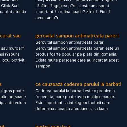
 Click Sud
s?n?tos ?ngrijirea p?rului este un aspect
captat atentia
important ?n rutina noastr? zilnic?. Fie c?
avem un p?r
 curat sau
gerovital sampon antimatreata pareri
Gerovital sampon antimatreata pareri
t sau murdar?
Gerovital sampon antimatreata pareri este un
nui r?spuns
produs foarte popular pe piata din Romania.
 locul potrivit.
Exista multe persoane care au incercat acest
sampon
s
ce cauzeaza caderea parului la barbati
ul gras poate
Caderea parului la barbati este o problema
multe persoane
frecventa, care poate avea multiple cauze.
 lipsa de volum
Este important sa intelegem factorii care
determina aceasta afectiune si sa luam