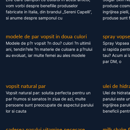
vom vorbi despre benefiile produselor
produse cosme
fabricate in Italia, din brandul „Sereni Capelli”,
ingrijirea pieli
si anume despre samponul cu
produse sunt fa
modele de par vopsit in doua culori
spray vops
Modele de p?r vopsit ?n dou? culori ?n ultimii
Spray Vopsea P
ani, tendin?ele ?n materie de culoare a p?rului
si rapida pent
au evoluat, iar multe femei au ales modele
tau? Acum ai 
par DM, o
vopsit natural par
ulei de hidr
Vopsit natural par: solutia perfecta pentru un
Ulei de hidrata
par frumos si sanatos In ziua de azi, multe
parului este un
persoane sunt preocupate de aspectul parului
ingrijirea paru
lor si cauta
beneficii pent