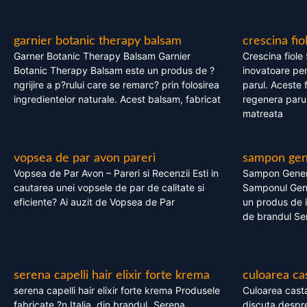
garnier botanic therapy balsam
crescina fio
Garner Botanic Therapy Balsam Garnier
Crescina fiole
Botanic Therapy Balsam este un produs de ?
inovatoare pen
ngrijire a p?rului care se remarc? prin folosirea
parul. Aceste 
ingredientelor naturale. Acest balsam, fabricat
regenera parul
matreata
vopsea de par avon pareri
sampon gene
Vopsea de Par Avon – Pareri si Recenzii Esti in
Sampon Gener
cautarea unei vopsele de par de calitate si
Samponul Gene
eficiente? Ai auzit de Vopsea de Par
un produs de in
de brandul Se
serena capelli hair elixir forte krema
culoarea ca
serena capelli hair elixir forte krema Produsele
Culoarea casta
fabricate ?n Italia, din brandul „Serena
discuta despre