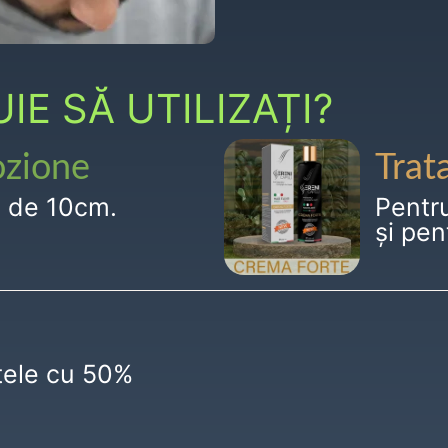
E SĂ UTILIZAȚI?
ozione
Trat
g de 10cm.
Pentr
și pen
ctele cu 50%