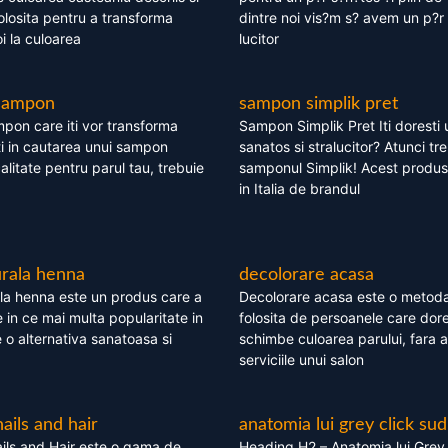
olosita pentru a transforma
dintre noi vis?m s? avem un p?r 
i la culoarea
lucitor
 sampon
sampon simplik pret
mpon care iti vor transforma
Sampon Simplik Pret Iti doresti 
i in cautarea unui sampon
sanatos si stralucitor? Atunci tr
calitate pentru parul tau, trebuie
samponul Simplik! Acest produs 
in Italia de brandul
rala henna
decolorare acasa
la henna este un produs care a
Decolorare acasa este o metoda
e in ce mai multa popularitate in
folosita de persoanele care dore
te o alternativa sanatoasa si
schimbe culoarea parului, fara a
serviciile unui salon
nails and hair
anatomia lui grey click sud
ils and Hair este o gama de
Heading H2 – Anatomia lui Grey