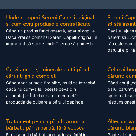
Unde cumperi Sereni Capelli original
Sereni Cape
și cum eviți produsele contrafăcute
să știi înai
Când un produs funcționează, apar și copiile.
Dacă ai ajuns 
Dacă vrei să comanzi Sereni Capelli original, e
păreri” sau „c
important să știi de unde îl iei ca să primești
tău este normal
părului e plină
Ce vitamine și minerale ajută părul
Cel mai bun
cărunt: ghid complet
cărunt: cum 
Când apar primele fire albe, mulți se întreabă
Când cauți „ce
dacă nu cumva le lipsește ceva din
părul cărunt”,
alimentație. Întrebarea este corectă:
spun toate acel
producția de culoare a părului depinde
răspuns onest
Tratament pentru părul cărunt la
Alternativă
bărbați: păr și barbă, fără vopsea
cărunt: blâ
Firele albe la bărbați apar adesea întâi în
Poate ai obosi