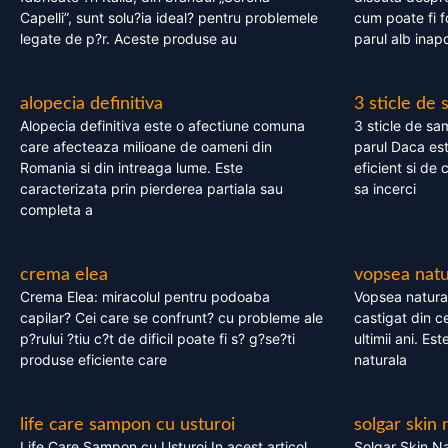
Capelli”, sunt solu?ia ideal? pentru problemele
cum poate fi f
legate de p?r. Aceste produse au
parul alb inapo
alopecia definitiva
3 sticle de
Alopecia definitiva este o afectiune comuna
3 sticle de sa
care afecteaza milioane de oameni din
parul Daca est
Romania si din intreaga lume. Este
eficient si de 
caracterizata prin pierderea partiala sau
sa incerci
completa a
crema elea
vopsea natu
Crema Elea: miracolul pentru podoaba
Vopsea natura
capilar? Cei care se confrunt? cu probleme ale
castigat din c
p?rului ?tiu c?t de dificil poate fi s? g?se?ti
ultimii ani. Es
produse eficiente care
naturala
life care sampon cu usturoi
solgar skin 
Life Care Sampon cu Usturoi In acest articol,
Solgar Skin Na