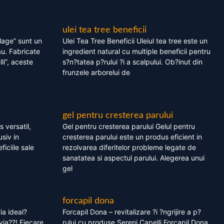
ulei tea tree beneficii
olage” sunt un
Ulei Tea Tree Beneficii Uleiul tea tree este un
au. Fabricate
ingredient natural cu multiple beneficii pentru
li”, aceste
s?n?tatea p?rului ?i a scalpului. Ob?inut din
frunzele arborelui de
gel pentru cresterea parului
 versatil,
Gel pentru cresterea parului Gelul pentru
usiv in
cresterea parului este un produs eficient in
ficiile sale
rezolvarea diferitelor probleme legate de
sanatatea si aspectul parului. Alegerea unui
gel
forcapil dona
ia ideal?
Forcapil Dona – revitalizare ?i ?ngrijire a p?
via??! Fiecare
rului cu produse Sereni Capelli Forcapil Dona