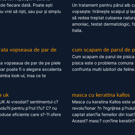
 de fiecare dată. Poate ești
Un tratament pentru părul alb c
nu vrei să riști, sau pur și simplu
vopsește: hrănește scalpul și l
să redea treptat culoarea natura
amoniac, testat dermatologic, fa
Italia.
rata vopseaua de par de
cum scapam de parul de p
Cum scapam de parul de pisica
ta vopseaua de par de pe piele
pisica este o problema comuna 
ar poate fi o alegere excelenta
confrunta multi iubitori de feline
himba look-ul, insa ce te
a uk
masca cu keratina kallos
UK Ai vreodat? sentimentul c?
Masca cu keratina Kallos este 
olu?ii pentru p?rul t?u? C? nu
revolu?ionar ?n ?ngrijirea p?rului
oduse eficiente care s?-?i ofere
captat aten?ia femeilor din toat
Aceast? masc? con?ine keratin?,