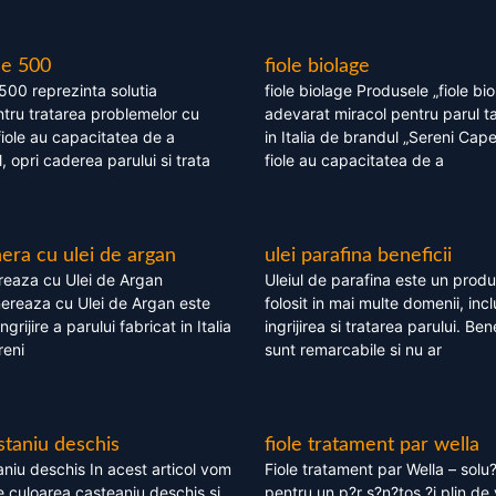
le 500
fiole biolage
 500 reprezinta solutia
fiole biolage Produsele „fiole bi
tru tratarea problemelor cu
adevarat miracol pentru parul t
fiole au capacitatea de a
in Italia de brandul „Sereni Capel
, opri caderea parului si trata
fiole au capacitatea de a
ra cu ulei de argan
ulei parafina beneficii
eaza cu Ulei de Argan
Uleiul de parafina este un produs
reaza cu Ulei de Argan este
folosit in mai multe domenii, incl
grijire a parului fabricat in Italia
ingrijirea si tratarea parului. Bene
reni
sunt remarcabile si nu ar
staniu deschis
fiole tratament par wella
niu deschis In acest articol vom
Fiole tratament par Wella – solu?
 culoarea casteaniu deschis si
pentru un p?r s?n?tos ?i plin de 