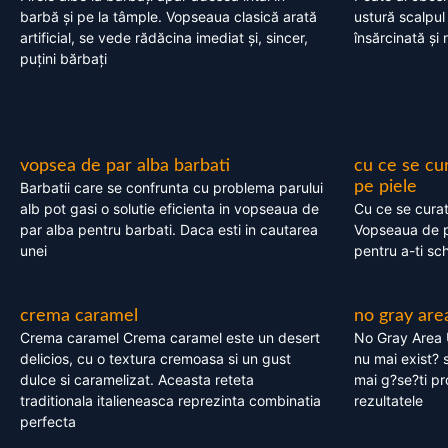
barbă și pe la tâmple. Vopseaua clasică arată
ustură scalpul
artificial, se vede rădăcina imediat și, sincer,
însărcinată și 
puțini bărbați
vopsea de par alba barbati
cu ce se cu
pe piele
Barbatii care se confrunta cu problema parului
alb pot gasi o solutie eficienta in vopseaua de
Cu ce se cura
par alba pentru barbati. Daca esti in cautarea
Vopseaua de p
unei
pentru a-ti sc
crema caramel
no gray are
Crema caramel Crema caramel este un desert
No Gray Area 
delicios, cu o textura cremoasa si un gust
nu mai exist? s
dulce si caramelizat. Aceasta reteta
mai g?se?ti pr
traditionala italieneasca reprezinta combinatia
rezultatele
perfecta