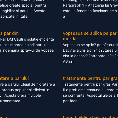
tice create special pentru
Paragraph 1 – Anatomia lui Grey
i, unghiilor si parului. Aceste
este un fenomen fascinant ce a 
bricate in Italia
a
ea par dm
vopseaua se aplica pe par
murdar
ar DM Cauti o solutie eficienta
ru schimbarea culorii parului
Vopseaua se aplic? pe p?r cura
la indemana spray-ul de vopsea
Dac? ai ajuns aici ?n c?utarea u
clar la aceast? ?ntrebare, e?ti ?n
Ast?zi
atare a parului
tratamente pentru par gra
re a parului Uleiul de hidratare a
Tratamente pentru par gras Par
 produs popular si eficient in
fi o problema comuna cu care 
lui. Acesta ofera multiple
se confrunta. Aspectul uleios si
ru sanatatea
pot face