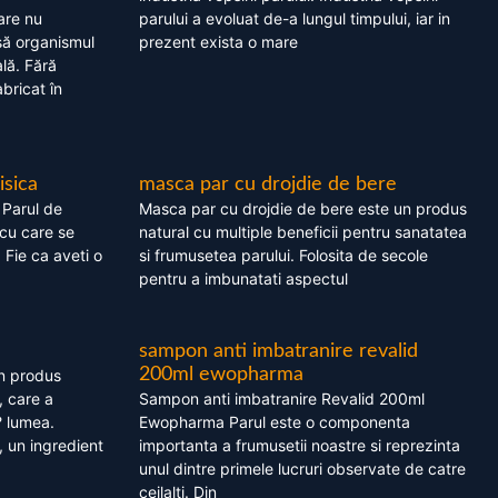
are nu
parului a evoluat de-a lungul timpului, iar in
asă organismul
prezent exista o mare
lă. Fără
bricat în
isica
masca par cu drojdie de bere
 Parul de
Masca par cu drojdie de bere este un produs
cu care se
natural cu multiple beneficii pentru sanatatea
. Fie ca aveti o
si frumusetea parului. Folosita de secole
pentru a imbunatati aspectul
sampon anti imbatranire revalid
200ml ewopharma
un produs
, care a
Sampon anti imbatranire Revalid 200ml
? lumea.
Ewopharma Parul este o componenta
 un ingredient
importanta a frumusetii noastre si reprezinta
unul dintre primele lucruri observate de catre
ceilalti. Din