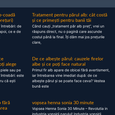
ap-coadă
Tratament pentru părul alb: cât costă
prețuri)
și ce primești pentru banii tăi
 întrebări: de
Când cauți „tratament păr alb preț”, vrei un
apoi, ce e de
răspuns direct, nu o pagină care ascunde
t
costul până la final. Îți dăm mai jos prețurile
clare,
ce
De ce albește părul: cauzele firelor
oți alege
albe și ce poți face natural
 piele sau pe
Primul fir alb apare de obicei fără avertisment,
 întrebări: este
iar întrebarea vine imediat după: de ce
ru că ești
albește părul și se poate face ceva? Vestea
bună este
 fără
vopsea henna sonia 30 minute
area
Vopsea Henna Sonia 30 Minute – Revolutia in
industria vopsirii parului! Industria vopsirii