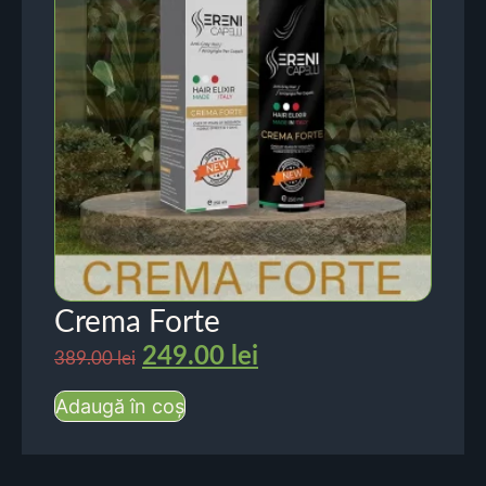
Crema Forte
249.00
lei
389.00
lei
Adaugă în coș