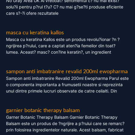
No Gray Area UK Ai vreodat? sentimentul c? nu mai exist?
solu?ii pentru p?rul t?u? C? nu mai g?se?ti produse eficiente
care s?-?i ofere rezultatele
masca cu keratina kallos
Masca cu keratina Kallos este un produs revolu?ionar ?n ?
ngrijirea p?rului, care a captat aten?ia femeilor din toat?
lumea. Aceast? masc? con?ine keratin?, un ingredient
sampon anti imbatranire revalid 200ml ewopharma
Sampon anti imbatranire Revalid 200ml Ewopharma Parul este
o componenta importanta a frumusetii noastre si reprezinta
unul dintre primele lucruri observate de catre ceilalti. Din
garnier botanic therapy balsam
Garner Botanic Therapy Balsam Garnier Botanic Therapy
Balsam este un produs de ?ngrijire a p?rului care se remarc?
prin folosirea ingredientelor naturale. Acest balsam, fabricat