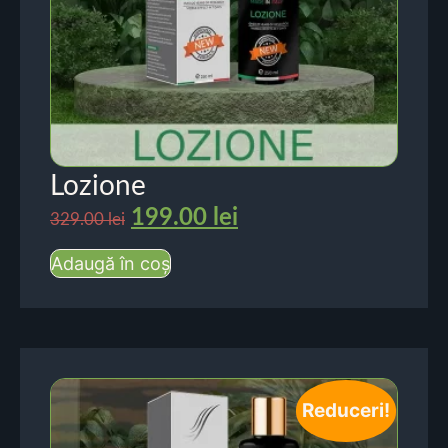
Lozione
199.00
lei
329.00
lei
Adaugă în coș
Reduceri!