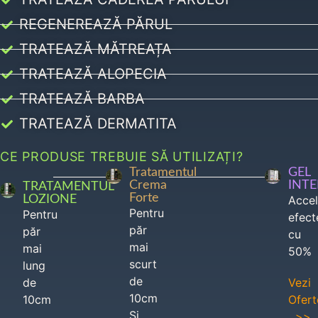
REGENEREAZĂ PĂRUL
TRATEAZĂ MĂTREAȚA
TRATEAZĂ ALOPECIA
TRATEAZĂ BARBA
TRATEAZĂ DERMATITA
CE PRODUSE TREBUIE SĂ UTILIZAȚI?
Tratamentul
GEL
Crema
INT
TRATAMENTUL
Forte
LOZIONE
Acce
Pentru
Pentru
efect
păr
păr
cu
mai
mai
50%
scurt
lung
de
de
Vezi
10cm
10cm
Ofert
Si
>>