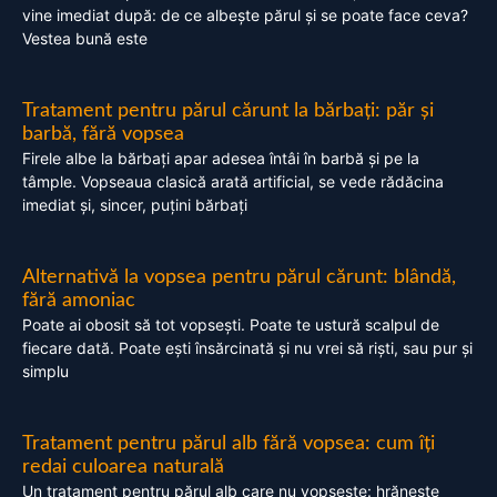
vine imediat după: de ce albește părul și se poate face ceva?
Vestea bună este
Tratament pentru părul cărunt la bărbați: păr și
barbă, fără vopsea
Firele albe la bărbați apar adesea întâi în barbă și pe la
tâmple. Vopseaua clasică arată artificial, se vede rădăcina
imediat și, sincer, puțini bărbați
Alternativă la vopsea pentru părul cărunt: blândă,
fără amoniac
Poate ai obosit să tot vopsești. Poate te ustură scalpul de
fiecare dată. Poate ești însărcinată și nu vrei să riști, sau pur și
simplu
Tratament pentru părul alb fără vopsea: cum îți
redai culoarea naturală
Un tratament pentru părul alb care nu vopsește: hrănește