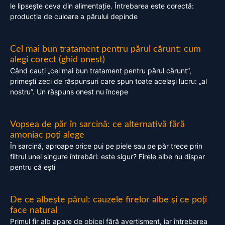
le lipsește ceva din alimentație. Întrebarea este corectă:
producția de culoare a părului depinde
Cel mai bun tratament pentru părul cărunt: cum
alegi corect (ghid onest)
Când cauți „cel mai bun tratament pentru părul cărunt”,
primești zeci de răspunsuri care spun toate același lucru: „al
nostru”. Un răspuns onest nu începe
Vopsea de păr în sarcină: ce alternativă fără
amoniac poți alege
În sarcină, aproape orice pui pe piele sau pe păr trece prin
filtrul unei singure întrebări: este sigur? Firele albe nu dispar
pentru că ești
De ce albește părul: cauzele firelor albe și ce poți
face natural
Primul fir alb apare de obicei fără avertisment, iar întrebarea