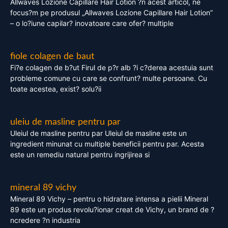
Allwaves Lozione Capillare Hair Lotion ?n acest articol, ne
focus?m pe produsul „Allwaves Lozione Capillare Hair Lotion”
– o lo?iune capilar? inovatoare care ofer? multiple
fiole colagen de baut
Fi?e colagen de b?ut Firul de p?r alb ?i c?derea acestuia sunt
probleme comune cu care se confrunt? multe persoane. Cu
toate acestea, exist? solu?ii
uleiu de masline pentru par
Uleiul de masline pentru par Uleiul de masline este un
ingredient minunat cu multiple beneficii pentru par. Acesta
este un remediu natural pentru ingrijirea si
mineral 89 vichy
Mineral 89 Vichy – pentru o hidratare intensa a pielii Mineral
89 este un produs revolu?ionar creat de Vichy, un brand de ?
ncredere ?n industria