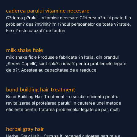
caderea parului vitamine necesare
C?derea p?rului – vitamine necesare C?derea p?rului poate fi o
problem? des ?nt?lnit? ?n r?ndul persoanelor de toate v?rstele.
Fie c? este cauzat? de factori
milk shake fiole
milk shake fiole Produsele fabricate ?n Italia, din brandul
„Sereni Capelli”, sunt solu?ia ideal? pentru problemele legate
de p?r. Acestea au capacitatea de a readuce
bond building hair treatment
Bond Building Hair Treatment – o solutie eficienta pentru
revitalizarea si protejarea parului In cautarea unei metode
eficiente pentru tratarea problemelor legate de par, multi
herbal gray hair
Herbal Gray Hair – Cum sa iti recapeti culoarea naturala a