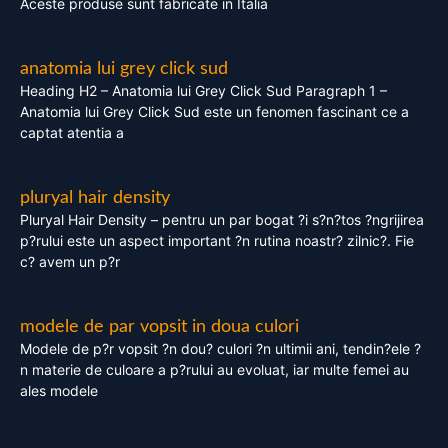
Aceste produse sunt fabricate in Italia
anatomia lui grey click sud
Heading H2 – Anatomia lui Grey Click Sud Paragraph 1 –
Anatomia lui Grey Click Sud este un fenomen fascinant ce a
captat atentia a
pluryal hair density
Pluryal Hair Density – pentru un par bogat ?i s?n?tos ?ngrijirea
p?rului este un aspect important ?n rutina noastr? zilnic?. Fie
c? avem un p?r
modele de par vopsit in doua culori
Modele de p?r vopsit ?n dou? culori ?n ultimii ani, tendin?ele ?
n materie de culoare a p?rului au evoluat, iar multe femei au
ales modele