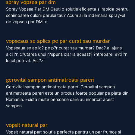
spray vopsea par dm
Spray Vopsea Par DM Cauti o solutie eficienta si rapida pentru
schimbarea culorii parului tau? Acum ai la indemana spray-ul
de vopsea par DM, o
vopseaua se aplica pe par curat sau murdar
Vopseaua se aplic? pe p?r curat sau murdar? Dac? ai ajuns
aici ?n c?utarea unui r?spuns clar la aceast? ?ntrebare, e?ti ?n
locul potrivit. Ast?zi
gerovital sampon antimatreata pareri
Gerovital sampon antimatreata pareri Gerovital sampon
antimatreata pareri este un produs foarte popular pe piata din
Romania. Exista multe persoane care au incercat acest
sampon
vopsit natural par
Vopsit natural par: solutia perfecta pentru un par frumos si