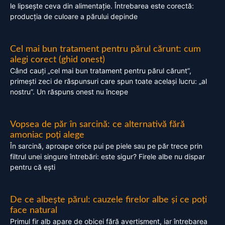
le lipsește ceva din alimentație. Întrebarea este corectă:
producția de culoare a părului depinde
Cel mai bun tratament pentru părul cărunt: cum
alegi corect (ghid onest)
Când cauți „cel mai bun tratament pentru părul cărunt”,
primești zeci de răspunsuri care spun toate același lucru: „al
nostru”. Un răspuns onest nu începe
Vopsea de păr în sarcină: ce alternativă fără
amoniac poți alege
În sarcină, aproape orice pui pe piele sau pe păr trece prin
filtrul unei singure întrebări: este sigur? Firele albe nu dispar
pentru că ești
De ce albește părul: cauzele firelor albe și ce poți
face natural
Primul fir alb apare de obicei fără avertisment, iar întrebarea