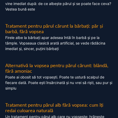
vine imediat după: de ce albește părul și se poate face ceva?
Vestea bună este
Tratament pentru părul cărunt la bărbați: păr și
barbă, fără vopsea
Firele albe la bărbați apar adesea întâi în barbă și pe la
tâmple. Vopseaua clasică arată artificial, se vede rădăcina
imediat și, sincer, puțini bărbați
Alternativă la vopsea pentru părul cărunt: blândă,
fără amoniac
Poate ai obosit să tot vopsești. Poate te ustură scalpul de
fiecare dată. Poate ești însărcinată și nu vrei să riști, sau pur și
simplu
Tratament pentru părul alb fără vopsea: cum îți
redai culoarea naturală
Un tratament pentru părul alb care nu vopsește: hrănește