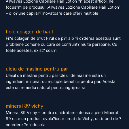
Allwaves Lozione Capillare Hair Lotion ?n acest articol, ne
focus?m pe produsul „Allwaves Lozione Capillare Hair Lotion”
– o lo?iune capilar? inovatoare care ofer? multiple
fiole colagen de baut
Fi?e colagen de b?ut Firul de p?r alb ?i c?derea acestuia sunt
probleme comune cu care se confrunt? multe persoane. Cu
toate acestea, exist? solu?ii
uleiu de masline pentru par
Uleiul de masline pentru par Uleiul de masline este un
ingredient minunat cu multiple beneficii pentru par. Acesta
este un remediu natural pentru ingrijirea si
mineral 89 vichy
Mineral 89 Vichy – pentru o hidratare intensa a pielii Mineral
89 este un produs revolu?ionar creat de Vichy, un brand de ?
ncredere ?n industria