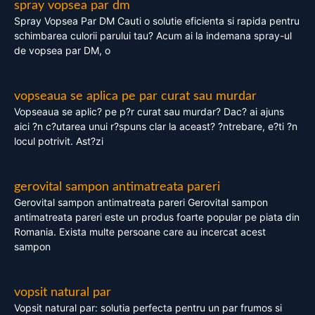
spray vopsea par dm
Spray Vopsea Par DM Cauti o solutie eficienta si rapida pentru
schimbarea culorii parului tau? Acum ai la indemana spray-ul
de vopsea par DM, o
vopseaua se aplica pe par curat sau murdar
Vopseaua se aplic? pe p?r curat sau murdar? Dac? ai ajuns
aici ?n c?utarea unui r?spuns clar la aceast? ?ntrebare, e?ti ?n
locul potrivit. Ast?zi
gerovital sampon antimatreata pareri
Gerovital sampon antimatreata pareri Gerovital sampon
antimatreata pareri este un produs foarte popular pe piata din
Romania. Exista multe persoane care au incercat acest
sampon
vopsit natural par
Vopsit natural par: solutia perfecta pentru un par frumos si