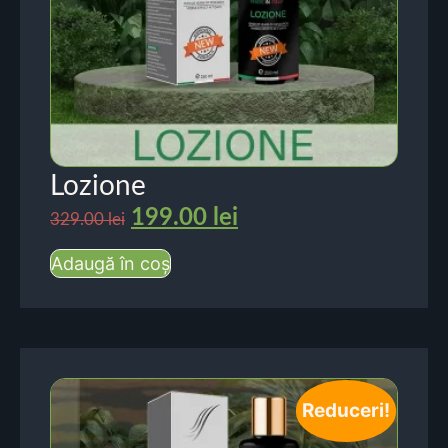
Lozione
199.00
lei
329.00
lei
Adaugă în coș
Reduceri!