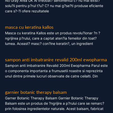
No Gray Area UK Ai vreodat? sentimentul c? nu mai exist?
solu?ii pentru p?rul t?u? C? nu mai g?se?ti produse eficiente
care s?-?i ofere rezultatele
masca cu keratina kallos
Masca cu keratina Kallos este un produs revolu?ionar ?n ?
ngrijirea p?rului, care a captat aten?ia femeilor din toat?
lumea. Aceast? masc? con?ine keratin?, un ingredient
sampon anti imbatranire revalid 200ml ewopharma
Sampon anti imbatranire Revalid 200ml Ewopharma Parul este
o componenta importanta a frumusetii noastre si reprezinta
unul dintre primele lucruri observate de catre ceilalti. Din
garnier botanic therapy balsam
Garner Botanic Therapy Balsam Garnier Botanic Therapy
Balsam este un produs de ?ngrijire a p?rului care se remarc?
prin folosirea ingredientelor naturale. Acest balsam, fabricat