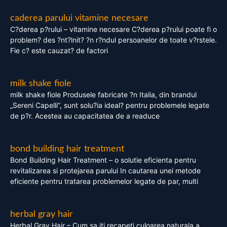
caderea parului vitamine necesare
C?derea p?rului – vitamine necesare C?derea p?rului poate fi o
problem? des ?nt?lnit? ?n r?ndul persoanelor de toate v?rstele.
Fie c? este cauzat? de factori
milk shake fiole
milk shake fiole Produsele fabricate ?n Italia, din brandul
„Sereni Capelli”, sunt solu?ia ideal? pentru problemele legate
de p?r. Acestea au capacitatea de a readuce
bond building hair treatment
Bond Building Hair Treatment – o solutie eficienta pentru
revitalizarea si protejarea parului In cautarea unei metode
eficiente pentru tratarea problemelor legate de par, multi
herbal gray hair
Herbal Gray Hair – Cum sa iti recapeti culoarea naturala a