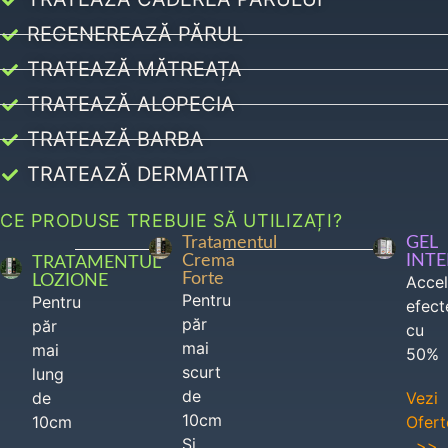
REGENEREAZĂ PĂRUL
TRATEAZĂ MĂTREAȚA
TRATEAZĂ ALOPECIA
TRATEAZĂ BARBA
TRATEAZĂ DERMATITA
CE PRODUSE TREBUIE SĂ UTILIZAȚI?
Tratamentul
GEL
Crema
INT
TRATAMENTUL
Forte
LOZIONE
Acce
Pentru
Pentru
efect
păr
păr
cu
mai
mai
50%
scurt
lung
de
de
Vezi
10cm
10cm
Ofert
Si
>>