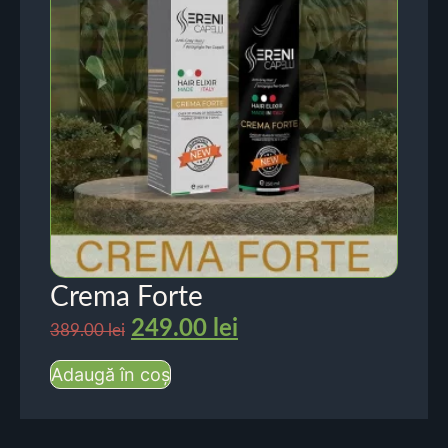
Crema Forte
249.00
lei
389.00
lei
Adaugă în coș