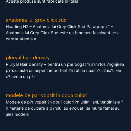
Aceste produse sunt fabricate in Italia
anatomia lui grey click sud
Heading H2 – Anatomia lui Grey Click Sud Paragraph 1 –
Anatomia lui Grey Click Sud este un fenomen fascinant ce a
captat atentia a
pluryal hair density
Pluryal Hair Density – pentru un par bogat ?i s?n?tos ?ngrijirea
p?rului este un aspect important ?n rutina noastr? zilnic?. Fie
c? avem un p?r
modele de par vopsit in doua culori
Modele de p?r vopsit ?n dou? culori ?n ultimii ani, tendin?ele ?
n materie de culoare a p?rului au evoluat, iar multe femei au
ales modele