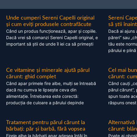
Unde cumperi Sereni Capelli original
Sereni Cape
și cum eviți produsele contrafăcute
să știi înai
Când un produs funcționează, apar și copiile.
Dacă ai ajuns 
Dacă vrei să comanzi Sereni Capelli original, e
păreri” sau „c
important să știi de unde îl iei ca să primești
tău este normal
părului e plină
Ce vitamine și minerale ajută părul
Cel mai bun
cărunt: ghid complet
cărunt: cum 
Când apar primele fire albe, mulți se întreabă
Când cauți „ce
dacă nu cumva le lipsește ceva din
părul cărunt”,
alimentație. Întrebarea este corectă:
spun toate acel
producția de culoare a părului depinde
răspuns onest
Tratament pentru părul cărunt la
Alternativă
bărbați: păr și barbă, fără vopsea
cărunt: blâ
Firele albe la bărbați apar adesea întâi în
Poate ai obosi