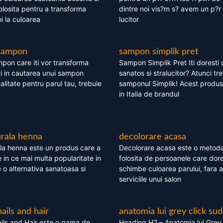
olosita pentru a transforma
dintre noi vis?m s? avem un p?r 
i la culoarea
lucitor
 sampon
sampon simplik pret
mpon care iti vor transforma
Sampon Simplik Pret Iti doresti 
i in cautarea unui sampon
sanatos si stralucitor? Atunci tr
calitate pentru parul tau, trebuie
samponul Simplik! Acest produs 
in Italia de brandul
rala henna
decolorare acasa
la henna este un produs care a
Decolorare acasa este o metoda
e in ce mai multa popularitate in
folosita de persoanele care dore
te o alternativa sanatoasa si
schimbe culoarea parului, fara a
serviciile unui salon
nails and hair
anatomia lui grey click sud
ils and Hair este o gama de
Heading H2 – Anatomia lui Grey