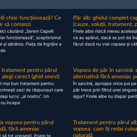
lli chiar funcționează? Ce
Păr alb: ghidul complet c
nte să comanzi
(cauze, soluții, tratament, 
aici căutând „Sereni Capelli
Firele albe ridică mereu aceleași
hiar funcționează”, scepticismul
ce au apărut, dacă se pot da în
 și sănătos. Piața de îngrijire a
făcut dacă nu vrei vopsea și câ
 de
 tratament pentru părul
Vopsea de păr în sarcină: 
alegi corect (ghid onest)
alternativă fără amoniac p
l mai bun tratament pentru
În sarcină, aproape orice pui pe
 primești zeci de răspunsuri care
păr trece prin filtrul unei singure
ași lucru: „al nostru”. Un
sigur? Firele albe nu dispar pent
 nu începe
 la vopsea pentru părul
Tratament pentru părul alb
ndă, fără amoniac
vopsea: cum îți redai culo
naturală
t să tot vopsești. Poate te