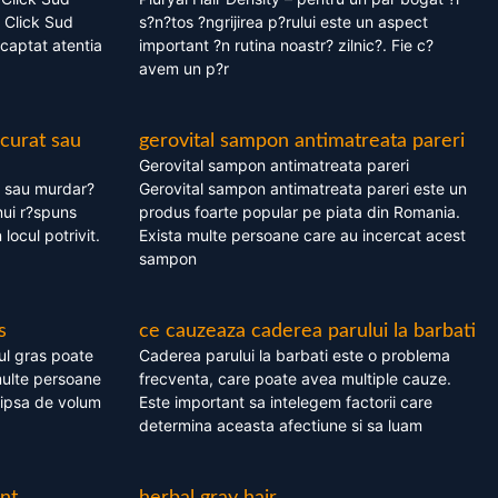
 Click Sud
s?n?tos ?ngrijirea p?rului este un aspect
captat atentia
important ?n rutina noastr? zilnic?. Fie c?
avem un p?r
 curat sau
gerovital sampon antimatreata pareri
Gerovital sampon antimatreata pareri
t sau murdar?
Gerovital sampon antimatreata pareri este un
nui r?spuns
produs foarte popular pe piata din Romania.
 locul potrivit.
Exista multe persoane care au incercat acest
sampon
s
ce cauzeaza caderea parului la barbati
ul gras poate
Caderea parului la barbati este o problema
multe persoane
frecventa, care poate avea multiple cauze.
 lipsa de volum
Este important sa intelegem factorii care
determina aceasta afectiune si sa luam