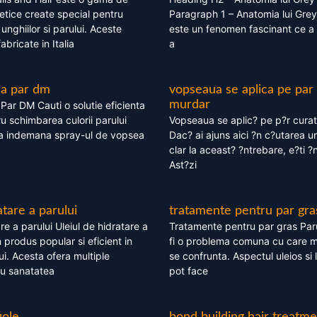
tice create special pentru
Paragraph 1 – Anatomia lui Grey
i, unghiilor si parului. Aceste
este un fenomen fascinant ce a 
bricate in Italia
a
ea par dm
vopseaua se aplica pe par
murdar
ar DM Cauti o solutie eficienta
ru schimbarea culorii parului
Vopseaua se aplic? pe p?r cura
la indemana spray-ul de vopsea
Dac? ai ajuns aici ?n c?utarea u
clar la aceast? ?ntrebare, e?ti ?n
Ast?zi
atare a parului
tratamente pentru par gra
re a parului Uleiul de hidratare a
Tratamente pentru par gras Par
 produs popular si eficient in
fi o problema comuna cu care 
lui. Acesta ofera multiple
se confrunta. Aspectul uleios si
ru sanatatea
pot face