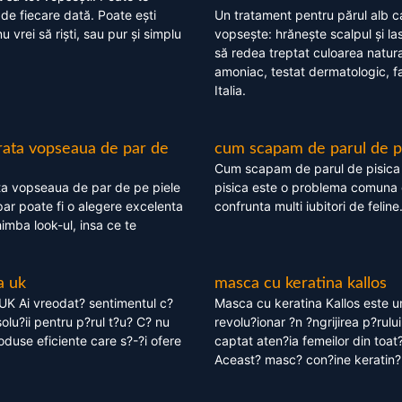
 de fiecare dată. Poate ești
Un tratament pentru părul alb c
nu vrei să riști, sau pur și simplu
vopsește: hrănește scalpul și l
să redea treptat culoarea natura
amoniac, testat dermatologic, fa
Italia.
rata vopseaua de par de
cum scapam de parul de p
Cum scapam de parul de pisica
ta vopseaua de par de pe piele
pisica este o problema comuna 
ar poate fi o alegere excelenta
confrunta multi iubitori de feline
himba look-ul, insa ce te
a uk
masca cu keratina kallos
UK Ai vreodat? sentimentul c?
Masca cu keratina Kallos este 
olu?ii pentru p?rul t?u? C? nu
revolu?ionar ?n ?ngrijirea p?rului
oduse eficiente care s?-?i ofere
captat aten?ia femeilor din toat
Aceast? masc? con?ine keratin?,