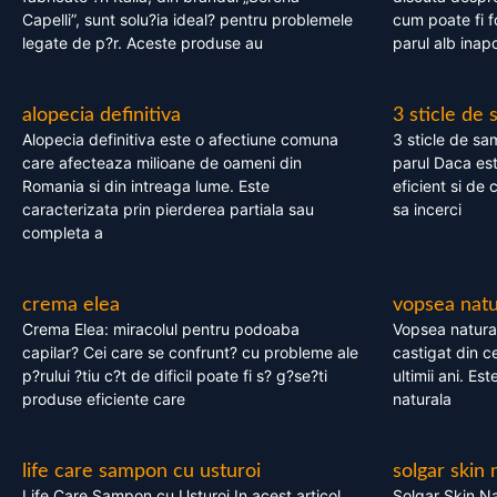
Capelli”, sunt solu?ia ideal? pentru problemele
cum poate fi f
legate de p?r. Aceste produse au
parul alb inapo
alopecia definitiva
3 sticle de
Alopecia definitiva este o afectiune comuna
3 sticle de sa
care afecteaza milioane de oameni din
parul Daca est
Romania si din intreaga lume. Este
eficient si de 
caracterizata prin pierderea partiala sau
sa incerci
completa a
crema elea
vopsea natu
Crema Elea: miracolul pentru podoaba
Vopsea natura
capilar? Cei care se confrunt? cu probleme ale
castigat din c
p?rului ?tiu c?t de dificil poate fi s? g?se?ti
ultimii ani. Es
produse eficiente care
naturala
life care sampon cu usturoi
solgar skin 
Life Care Sampon cu Usturoi In acest articol,
Solgar Skin Na