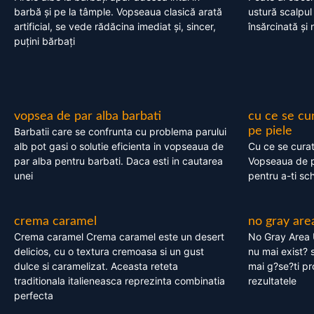
barbă și pe la tâmple. Vopseaua clasică arată
ustură scalpul
artificial, se vede rădăcina imediat și, sincer,
însărcinată și 
puțini bărbați
vopsea de par alba barbati
cu ce se cu
pe piele
Barbatii care se confrunta cu problema parului
alb pot gasi o solutie eficienta in vopseaua de
Cu ce se cura
par alba pentru barbati. Daca esti in cautarea
Vopseaua de p
unei
pentru a-ti sc
crema caramel
no gray are
Crema caramel Crema caramel este un desert
No Gray Area 
delicios, cu o textura cremoasa si un gust
nu mai exist? s
dulce si caramelizat. Aceasta reteta
mai g?se?ti pr
traditionala italieneasca reprezinta combinatia
rezultatele
perfecta