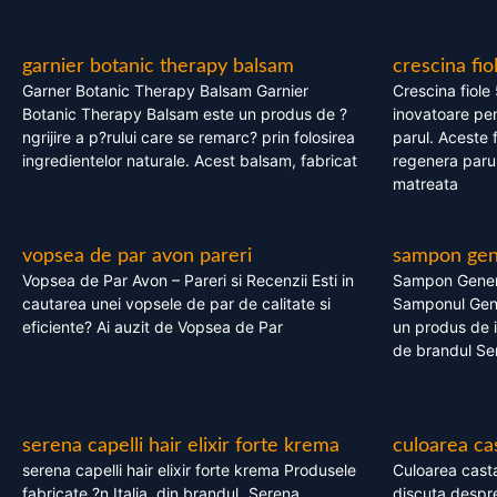
garnier botanic therapy balsam
crescina fio
Garner Botanic Therapy Balsam Garnier
Crescina fiole
Botanic Therapy Balsam este un produs de ?
inovatoare pen
ngrijire a p?rului care se remarc? prin folosirea
parul. Aceste 
ingredientelor naturale. Acest balsam, fabricat
regenera parul
matreata
vopsea de par avon pareri
sampon gene
Vopsea de Par Avon – Pareri si Recenzii Esti in
Sampon Gener
cautarea unei vopsele de par de calitate si
Samponul Gene
eficiente? Ai auzit de Vopsea de Par
un produs de in
de brandul Se
serena capelli hair elixir forte krema
culoarea ca
serena capelli hair elixir forte krema Produsele
Culoarea casta
fabricate ?n Italia, din brandul „Serena
discuta despre