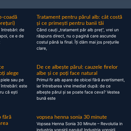
ap-coadă
Tratament pentru părul alb: cât costă
prețuri)
și ce primești pentru banii tăi
 întrebări: de
Când cauți „tratament păr alb preț”, vrei un
apoi, ce e de
răspuns direct, nu o pagină care ascunde
t
costul până la final. Îți dăm mai jos prețurile
clare,
ce
De ce albește părul: cauzele firelor
oți alege
albe și ce poți face natural
 piele sau pe
Primul fir alb apare de obicei fără avertisment,
 întrebări: este
iar întrebarea vine imediat după: de ce
ru că ești
albește părul și se poate face ceva? Vestea
bună este
 fără
vopsea henna sonia 30 minute
area
Vopsea Henna Sonia 30 Minute – Revolutia in
industria vopsirii parului! Industria vopsirii