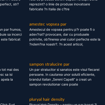
perfect, str?
reprezint? o linie de produse inovatoare
fabricate ?n Italia de c?tre
amestec vopsea par
un par frumos,
Amestecul de vopsea pentru p?r poate fi o
ebuie sa incerci
adev?rat? provocare, dar cu produsele
este fabricat
potrivite, ob?inerea unei culori perfecte este la
?ndem?na noastr?. ?n acest articol,
sampon stralucire par
 tot mai des
Un par stralucitor si sanatos este visul fiecarei
sc sa isi
persoane. In cautarea unor solutii eficiente,
 apela la
brandul italian „Sereni Capelli” a creat un
sampon revolutionar care poate
pluryal hair density
 Click Sud
Pluryal Hair Density – pentru un par bogat ?i