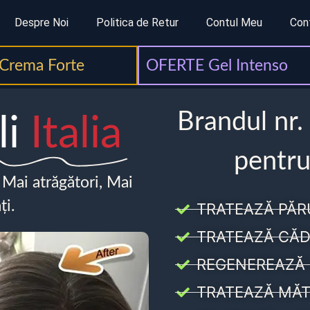
Despre Noi
Politica de Retur
Contul Meu
Con
Crema Forte
OFERTE Gel Intenso
Brandul nr.
li
Italia
pentru
, Mai atrăgători, Mai
ți.
TRATEAZĂ PĂR
TRATEAZĂ CĂD
REGENEREAZĂ 
TRATEAZĂ MĂT