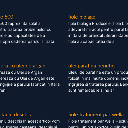
le 500
fiole biolage
 500 reprezinta solutia
fiole biolage Produsele „fiole bi
tru tratarea problemelor cu
adevarat miracol pentru parul t
fiole au capacitatea de a
in Italia de brandul „Sereni Capel
, opri caderea parului si trata
fiole au capacitatea de a
ra cu ulei de argan
ulei parafina beneficii
eaza cu Ulei de Argan
Uleiul de parafina este un produs
reaza cu Ulei de Argan este
folosit in mai multe domenii, incl
grijire a parului fabricat in Italia
ingrijirea si tratarea parului. Bene
reni
sunt remarcabile si nu ar
staniu deschis
fiole tratament par wella
niu deschis In acest articol vom
Fiole tratament par Wella – solu?
 culoarea casteaniu deschis si
pentru un p?r s?n?tos ?i plin de 