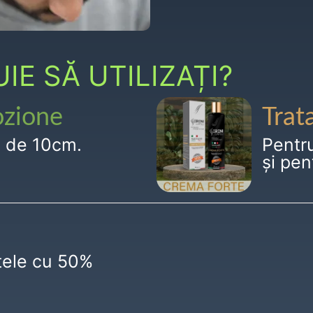
E SĂ UTILIZAȚI?
ozione
Trat
g de 10cm.
Pentr
și pen
ctele cu 50%