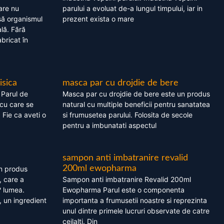
are nu
parului a evoluat de-a lungul timpului, iar in
asă organismul
prezent exista o mare
lă. Fără
bricat în
isica
masca par cu drojdie de bere
 Parul de
Masca par cu drojdie de bere este un produs
cu care se
natural cu multiple beneficii pentru sanatatea
. Fie ca aveti o
si frumusetea parului. Folosita de secole
pentru a imbunatati aspectul
sampon anti imbatranire revalid
200ml ewopharma
un produs
, care a
Sampon anti imbatranire Revalid 200ml
? lumea.
Ewopharma Parul este o componenta
 un ingredient
importanta a frumusetii noastre si reprezinta
unul dintre primele lucruri observate de catre
ceilalti. Din