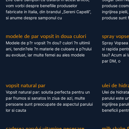
vom vorbi despre benefiile produselor
produse cosme
fabricate in Italia, din brandul „Sereni Capelli”,
ingrijirea pieli
si anume despre samponul cu
produse sunt fa
modele de par vopsit in doua culori
spray vops
Modele de p?r vopsit ?n dou? culori ?n ultimii
Spray Vopsea P
ani, tendin?ele ?n materie de culoare a p?rului
si rapida pent
au evoluat, iar multe femei au ales modele
tau? Acum ai 
par DM, o
vopsit natural par
ulei de hidr
Vopsit natural par: solutia perfecta pentru un
Ulei de hidrata
par frumos si sanatos In ziua de azi, multe
parului este un
persoane sunt preocupate de aspectul parului
ingrijirea paru
lor si cauta
beneficii pent