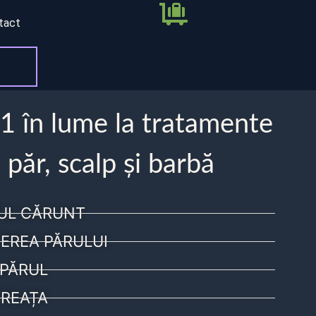
tact
 1 în lume la tratamente
 păr, scalp și barbă
UL CĂRUNT
EREA PĂRULUI
PĂRUL
REAȚA