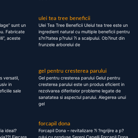
ulei tea tree beneficii
olage” sunt un
Ulei Tea Tree Beneficii Uleiul tea tree este un
au. Fabricate
ingredient natural cu multiple beneficii pentru
li”, aceste
s?n?tatea p?rului ?i a scalpului. Ob?inut din
frunzele arborelui de
gel pentru cresterea parului
 versatil,
Gel pentru cresterea parului Gelul pentru
usiv in
cresterea parului este un produs eficient in
ficiile sale
rezolvarea diferitelor probleme legate de
sanatatea si aspectul parului. Alegerea unui
gel
forcapil dona
ia ideal?
Forcapil Dona – revitalizare ?i ?ngrijire a p?
via??! Fiecare
rului cu produse Sereni Capelli Forcapil Dona