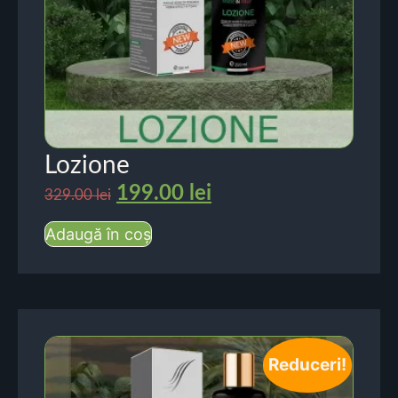
Lozione
199.00
lei
329.00
lei
Adaugă în coș
Reduceri!