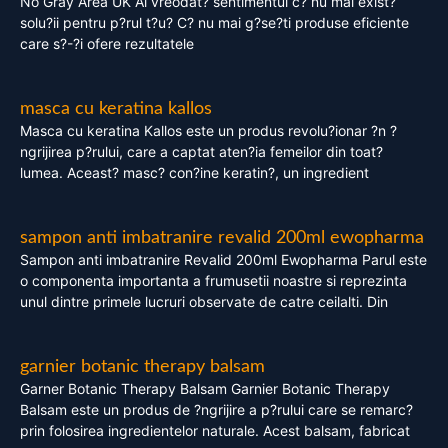
No Gray Area UK Ai vreodat? sentimentul c? nu mai exist?
solu?ii pentru p?rul t?u? C? nu mai g?se?ti produse eficiente
care s?-?i ofere rezultatele
masca cu keratina kallos
Masca cu keratina Kallos este un produs revolu?ionar ?n ?
ngrijirea p?rului, care a captat aten?ia femeilor din toat?
lumea. Aceast? masc? con?ine keratin?, un ingredient
sampon anti imbatranire revalid 200ml ewopharma
Sampon anti imbatranire Revalid 200ml Ewopharma Parul este
o componenta importanta a frumusetii noastre si reprezinta
unul dintre primele lucruri observate de catre ceilalti. Din
garnier botanic therapy balsam
Garner Botanic Therapy Balsam Garnier Botanic Therapy
Balsam este un produs de ?ngrijire a p?rului care se remarc?
prin folosirea ingredientelor naturale. Acest balsam, fabricat