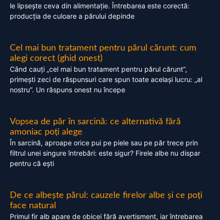
le lipsește ceva din alimentație. Întrebarea este corectă:
producția de culoare a părului depinde
Cel mai bun tratament pentru părul cărunt: cum
alegi corect (ghid onest)
Când cauți „cel mai bun tratament pentru părul cărunt”,
primești zeci de răspunsuri care spun toate același lucru: „al
nostru”. Un răspuns onest nu începe
Vopsea de păr în sarcină: ce alternativă fără
amoniac poți alege
În sarcină, aproape orice pui pe piele sau pe păr trece prin
filtrul unei singure întrebări: este sigur? Firele albe nu dispar
pentru că ești
De ce albește părul: cauzele firelor albe și ce poți
face natural
Primul fir alb apare de obicei fără avertisment, iar întrebarea