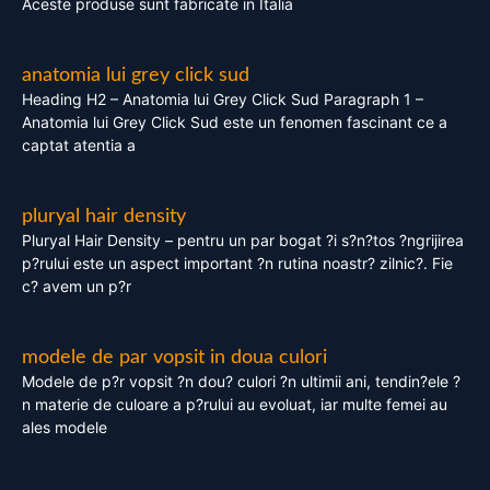
Aceste produse sunt fabricate in Italia
anatomia lui grey click sud
Heading H2 – Anatomia lui Grey Click Sud Paragraph 1 –
Anatomia lui Grey Click Sud este un fenomen fascinant ce a
captat atentia a
pluryal hair density
Pluryal Hair Density – pentru un par bogat ?i s?n?tos ?ngrijirea
p?rului este un aspect important ?n rutina noastr? zilnic?. Fie
c? avem un p?r
modele de par vopsit in doua culori
Modele de p?r vopsit ?n dou? culori ?n ultimii ani, tendin?ele ?
n materie de culoare a p?rului au evoluat, iar multe femei au
ales modele