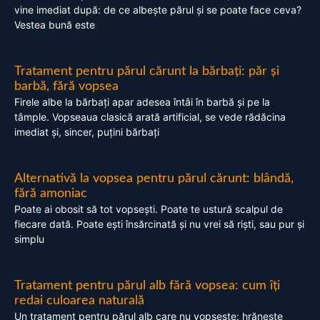
vine imediat după: de ce albește părul și se poate face ceva?
Vestea bună este
Tratament pentru părul cărunt la bărbați: păr și
barbă, fără vopsea
Firele albe la bărbați apar adesea întâi în barbă și pe la
tâmple. Vopseaua clasică arată artificial, se vede rădăcina
imediat și, sincer, puțini bărbați
Alternativă la vopsea pentru părul cărunt: blândă,
fără amoniac
Poate ai obosit să tot vopsești. Poate te ustură scalpul de
fiecare dată. Poate ești însărcinată și nu vrei să riști, sau pur și
simplu
Tratament pentru părul alb fără vopsea: cum îți
redai culoarea naturală
Un tratament pentru părul alb care nu vopsește: hrănește