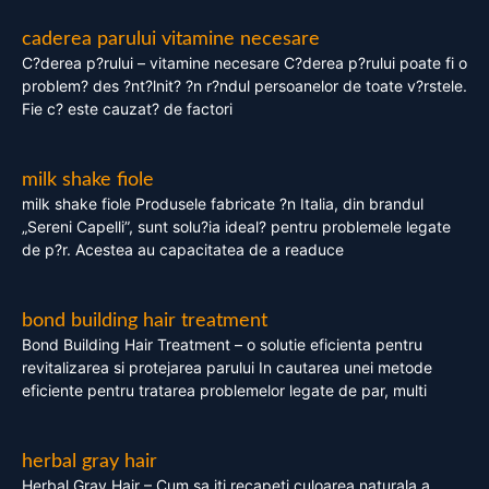
caderea parului vitamine necesare
C?derea p?rului – vitamine necesare C?derea p?rului poate fi o
problem? des ?nt?lnit? ?n r?ndul persoanelor de toate v?rstele.
Fie c? este cauzat? de factori
milk shake fiole
milk shake fiole Produsele fabricate ?n Italia, din brandul
„Sereni Capelli”, sunt solu?ia ideal? pentru problemele legate
de p?r. Acestea au capacitatea de a readuce
bond building hair treatment
Bond Building Hair Treatment – o solutie eficienta pentru
revitalizarea si protejarea parului In cautarea unei metode
eficiente pentru tratarea problemelor legate de par, multi
herbal gray hair
Herbal Gray Hair – Cum sa iti recapeti culoarea naturala a