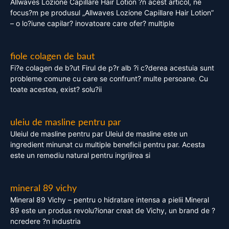
Allwaves Lozione Capillare Hair Lotion ?n acest articol, ne
focus?m pe produsul „Allwaves Lozione Capillare Hair Lotion”
– o lo?iune capilar? inovatoare care ofer? multiple
fiole colagen de baut
Fi?e colagen de b?ut Firul de p?r alb ?i c?derea acestuia sunt
probleme comune cu care se confrunt? multe persoane. Cu
toate acestea, exist? solu?ii
uleiu de masline pentru par
Uleiul de masline pentru par Uleiul de masline este un
ingredient minunat cu multiple beneficii pentru par. Acesta
este un remediu natural pentru ingrijirea si
mineral 89 vichy
Mineral 89 Vichy – pentru o hidratare intensa a pielii Mineral
89 este un produs revolu?ionar creat de Vichy, un brand de ?
ncredere ?n industria