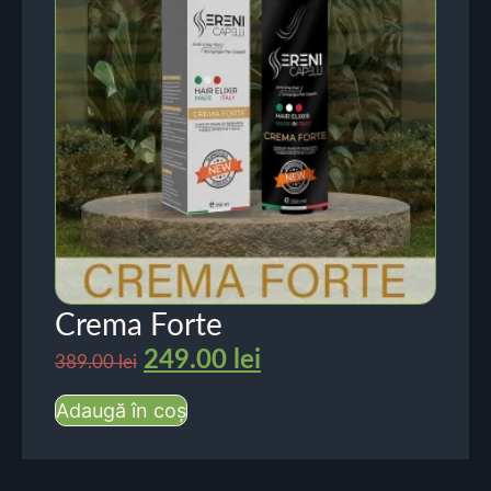
Crema Forte
249.00
lei
389.00
lei
Adaugă în coș