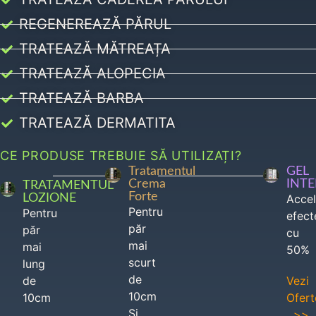
REGENEREAZĂ PĂRUL
TRATEAZĂ MĂTREAȚA
TRATEAZĂ ALOPECIA
TRATEAZĂ BARBA
TRATEAZĂ DERMATITA
CE PRODUSE TREBUIE SĂ UTILIZAȚI?
Tratamentul
GEL
Crema
INT
TRATAMENTUL
Forte
LOZIONE
Acce
Pentru
Pentru
efect
păr
păr
cu
mai
mai
50%
scurt
lung
de
de
Vezi
10cm
10cm
Ofert
Si
>>