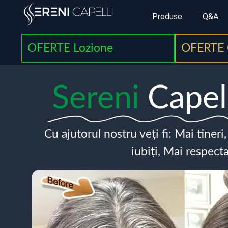
Produse
Q&A
OFERTE Lozione
OFERTE 
Sereni
Capel
Cu ajutorul nostru veți fi: Mai tineri
iubiți, Mai respecta