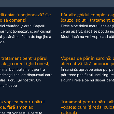
lli chiar funcționează? Ce
Păr alb: ghidul complet c
nte să comanzi
(cauze, soluții, tratament, 
aici căutând „Sereni Capelli
Firele albe ridică mereu aceleași
hiar funcționează”, scepticismul
ce au apărut, dacă se pot da în
 și sănătos. Piața de îngrijire a
făcut dacă nu vrei vopsea și câ
 de
 tratament pentru părul
Vopsea de păr în sarcină: 
alegi corect (ghid onest)
alternativă fără amoniac p
l mai bun tratament pentru
În sarcină, aproape orice pui pe
 primești zeci de răspunsuri care
păr trece prin filtrul unei singure
ași lucru: „al nostru”. Un
sigur? Firele albe nu dispar pent
 nu începe
 la vopsea pentru părul
Tratament pentru părul alb
ndă, fără amoniac
vopsea: cum îți redai culo
naturală
t să tot vopsești. Poate te