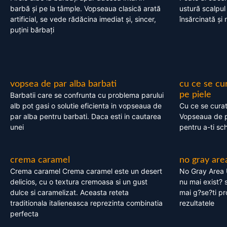
barbă și pe la tâmple. Vopseaua clasică arată
ustură scalpul
artificial, se vede rădăcina imediat și, sincer,
însărcinată și 
puțini bărbați
vopsea de par alba barbati
cu ce se cu
pe piele
Barbatii care se confrunta cu problema parului
alb pot gasi o solutie eficienta in vopseaua de
Cu ce se cura
par alba pentru barbati. Daca esti in cautarea
Vopseaua de p
unei
pentru a-ti sc
crema caramel
no gray are
Crema caramel Crema caramel este un desert
No Gray Area 
delicios, cu o textura cremoasa si un gust
nu mai exist? s
dulce si caramelizat. Aceasta reteta
mai g?se?ti pr
traditionala italieneasca reprezinta combinatia
rezultatele
perfecta