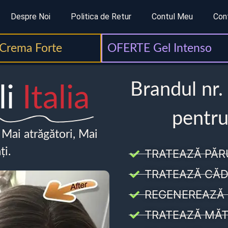
Despre Noi
Politica de Retur
Contul Meu
Con
Crema Forte
OFERTE Gel Intenso
Brandul nr.
li
Italia
pentru
, Mai atrăgători, Mai
ți.
TRATEAZĂ PĂR
TRATEAZĂ CĂD
REGENEREAZĂ 
TRATEAZĂ MĂT