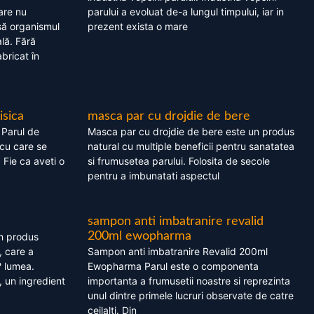
are nu
parului a evoluat de-a lungul timpului, iar in
asă organismul
prezent exista o mare
lă. Fără
bricat în
isica
masca par cu drojdie de bere
 Parul de
Masca par cu drojdie de bere este un produs
cu care se
natural cu multiple beneficii pentru sanatatea
. Fie ca aveti o
si frumusetea parului. Folosita de secole
pentru a imbunatati aspectul
sampon anti imbatranire revalid
200ml ewopharma
un produs
, care a
Sampon anti imbatranire Revalid 200ml
? lumea.
Ewopharma Parul este o componenta
 un ingredient
importanta a frumusetii noastre si reprezinta
unul dintre primele lucruri observate de catre
ceilalti. Din