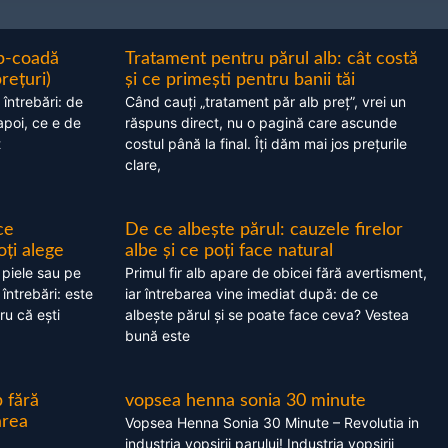
ap-coadă
Tratament pentru părul alb: cât costă
prețuri)
și ce primești pentru banii tăi
 întrebări: de
Când cauți „tratament păr alb preț”, vrei un
apoi, ce e de
răspuns direct, nu o pagină care ascunde
t
costul până la final. Îți dăm mai jos prețurile
clare,
ce
De ce albește părul: cauzele firelor
oți alege
albe și ce poți face natural
 piele sau pe
Primul fir alb apare de obicei fără avertisment,
 întrebări: este
iar întrebarea vine imediat după: de ce
ru că ești
albește părul și se poate face ceva? Vestea
bună este
 fără
vopsea henna sonia 30 minute
area
Vopsea Henna Sonia 30 Minute – Revolutia in
industria vopsirii parului! Industria vopsirii