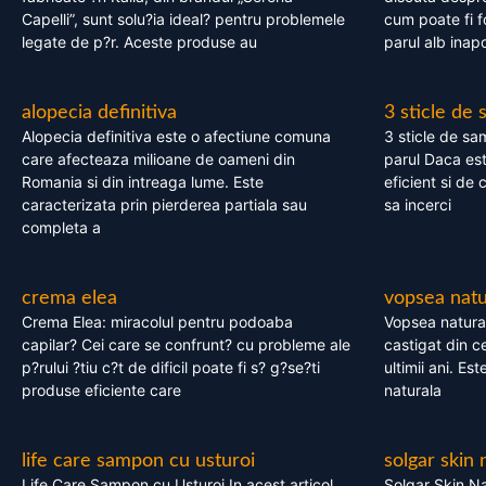
Capelli”, sunt solu?ia ideal? pentru problemele
cum poate fi f
legate de p?r. Aceste produse au
parul alb inapo
alopecia definitiva
3 sticle de
Alopecia definitiva este o afectiune comuna
3 sticle de sa
care afecteaza milioane de oameni din
parul Daca est
Romania si din intreaga lume. Este
eficient si de 
caracterizata prin pierderea partiala sau
sa incerci
completa a
crema elea
vopsea natu
Crema Elea: miracolul pentru podoaba
Vopsea natura
capilar? Cei care se confrunt? cu probleme ale
castigat din c
p?rului ?tiu c?t de dificil poate fi s? g?se?ti
ultimii ani. Es
produse eficiente care
naturala
life care sampon cu usturoi
solgar skin 
Life Care Sampon cu Usturoi In acest articol,
Solgar Skin Na