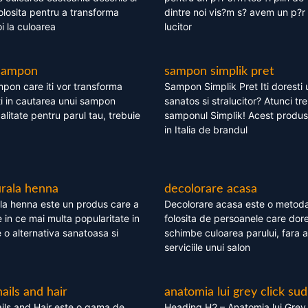
olosita pentru a transforma
dintre noi vis?m s? avem un p?r 
i la culoarea
lucitor
 sampon
sampon simplik pret
mpon care iti vor transforma
Sampon Simplik Pret Iti doresti 
i in cautarea unui sampon
sanatos si stralucitor? Atunci tr
calitate pentru parul tau, trebuie
samponul Simplik! Acest produs 
in Italia de brandul
rala henna
decolorare acasa
la henna este un produs care a
Decolorare acasa este o metoda
e in ce mai multa popularitate in
folosita de persoanele care dore
te o alternativa sanatoasa si
schimbe culoarea parului, fara a
serviciile unui salon
nails and hair
anatomia lui grey click sud
ils and Hair este o gama de
Heading H2 – Anatomia lui Grey