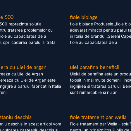
le 500
fiole biolage
 500 reprezinta solutia
fiole biolage Produsele „fiole bi
tru tratarea problemelor cu
adevarat miracol pentru parul t
fiole au capacitatea de a
in Italia de brandul „Sereni Capel
, opri caderea parului si trata
fiole au capacitatea de a
ra cu ulei de argan
ulei parafina beneficii
eaza cu Ulei de Argan
Uleiul de parafina este un produs
reaza cu Ulei de Argan este
folosit in mai multe domenii, incl
grijire a parului fabricat in Italia
ingrijirea si tratarea parului. Bene
reni
sunt remarcabile si nu ar
staniu deschis
fiole tratament par wella
niu deschis In acest articol vom
Fiole tratament par Wella – solu?
 culoarea casteaniu deschis si
pentru un p?r s?n?tos ?i plin de 