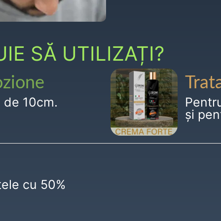
E SĂ UTILIZAȚI?
ozione
Trat
g de 10cm.
Pentr
și pen
ctele cu 50%