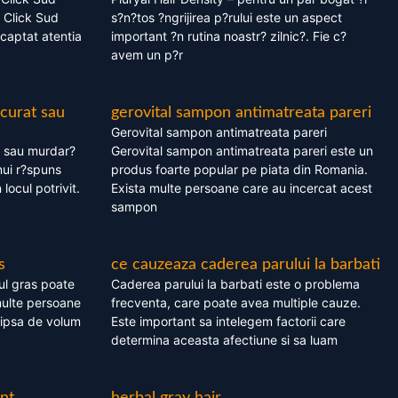
 Click Sud
s?n?tos ?ngrijirea p?rului este un aspect
captat atentia
important ?n rutina noastr? zilnic?. Fie c?
avem un p?r
 curat sau
gerovital sampon antimatreata pareri
Gerovital sampon antimatreata pareri
t sau murdar?
Gerovital sampon antimatreata pareri este un
nui r?spuns
produs foarte popular pe piata din Romania.
 locul potrivit.
Exista multe persoane care au incercat acest
sampon
s
ce cauzeaza caderea parului la barbati
ul gras poate
Caderea parului la barbati este o problema
multe persoane
frecventa, care poate avea multiple cauze.
 lipsa de volum
Este important sa intelegem factorii care
determina aceasta afectiune si sa luam