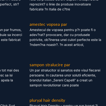
perfect, str?
reprezint? o linie de produse inovatoare
fabricate ?n Italia de c?tre
amestec vopsea par
un par frumos,
Amestecul de vopsea pentru p?r poate fi o
ebuie sa incerci
adev?rat? provocare, dar cu produsele
este fabricat
potrivite, ob?inerea unei culori perfecte este la
?ndem?na noastr?. ?n acest articol,
sampon stralucire par
 tot mai des
Un par stralucitor si sanatos este visul fiecarei
sc sa isi
persoane. In cautarea unor solutii eficiente,
 apela la
brandul italian „Sereni Capelli” a creat un
sampon revolutionar care poate
pluryal hair density
 Click Sud
Pluryal Hair Density – pentru un par bogat ?i