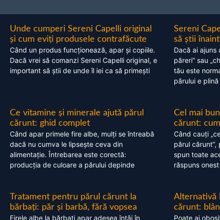
Unde cumperi Sereni Capelli original
Sereni Cape
și cum eviți produsele contrafăcute
să știi înai
Când un produs funcționează, apar și copiile.
Dacă ai ajuns 
Dacă vrei să comanzi Sereni Capelli original, e
păreri” sau „c
important să știi de unde îl iei ca să primești
tău este normal
părului e plină
Ce vitamine și minerale ajută părul
Cel mai bun
cărunt: ghid complet
cărunt: cum 
Când apar primele fire albe, mulți se întreabă
Când cauți „ce
dacă nu cumva le lipsește ceva din
părul cărunt”,
alimentație. Întrebarea este corectă:
spun toate acel
producția de culoare a părului depinde
răspuns onest
Tratament pentru părul cărunt la
Alternativă
bărbați: păr și barbă, fără vopsea
cărunt: blâ
Firele albe la bărbați apar adesea întâi în
Poate ai obosi