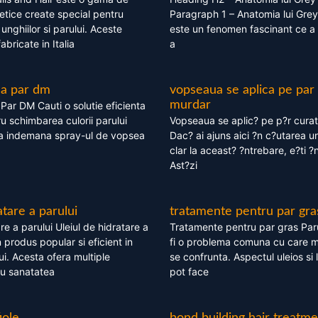
tice create special pentru
Paragraph 1 – Anatomia lui Grey
i, unghiilor si parului. Aceste
este un fenomen fascinant ce a 
bricate in Italia
a
ea par dm
vopseaua se aplica pe par
murdar
ar DM Cauti o solutie eficienta
ru schimbarea culorii parului
Vopseaua se aplic? pe p?r cura
la indemana spray-ul de vopsea
Dac? ai ajuns aici ?n c?utarea u
clar la aceast? ?ntrebare, e?ti ?n
Ast?zi
atare a parului
tratamente pentru par gra
re a parului Uleiul de hidratare a
Tratamente pentru par gras Par
 produs popular si eficient in
fi o problema comuna cu care 
lui. Acesta ofera multiple
se confrunta. Aspectul uleios si
ru sanatatea
pot face