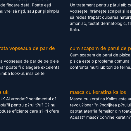
 de fiecare dată. Poate ești
Un tratament pentru părul alb c
nu vrei să riști, sau pur și simplu
vopsește: hrănește scalpul și l
să redea treptat culoarea natura
amoniac, testat dermatologic, fa
Italia.
rata vopseaua de par de
cum scapam de parul de p
Cum scapam de parul de pisica
ta vopseaua de par de pe piele
pisica este o problema comuna 
ar poate fi o alegere excelenta
confrunta multi iubitori de feline
himba look-ul, insa ce te
a uk
masca cu keratina kallos
UK Ai vreodat? sentimentul c?
Masca cu keratina Kallos este 
olu?ii pentru p?rul t?u? C? nu
revolu?ionar ?n ?ngrijirea p?rului
oduse eficiente care s?-?i ofere
captat aten?ia femeilor din toat
Aceast? masc? con?ine keratin?,