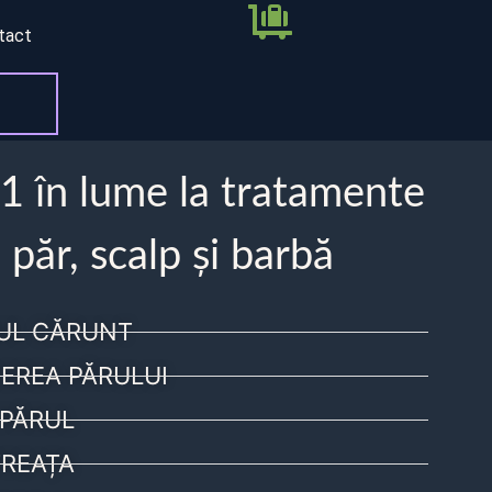
tact
 1 în lume la tratamente
 păr, scalp și barbă
UL CĂRUNT
EREA PĂRULUI
PĂRUL
REAȚA