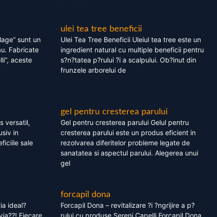
ulei tea tree beneficii
olage” sunt un
Ulei Tea Tree Beneficii Uleiul tea tree este un
au. Fabricate
ingredient natural cu multiple beneficii pentru
li”, aceste
s?n?tatea p?rului ?i a scalpului. Ob?inut din
frunzele arborelui de
gel pentru cresterea parului
 versatil,
Gel pentru cresterea parului Gelul pentru
usiv in
cresterea parului este un produs eficient in
ficiile sale
rezolvarea diferitelor probleme legate de
sanatatea si aspectul parului. Alegerea unui
gel
forcapil dona
ia ideal?
Forcapil Dona – revitalizare ?i ?ngrijire a p?
via??! Fiecare
rului cu produse Sereni Capelli Forcapil Dona