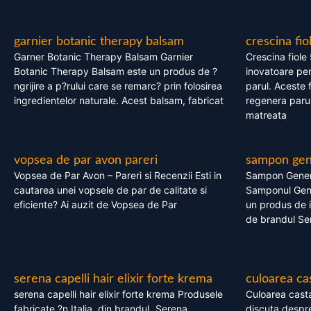
garnier botanic therapy balsam
crescina fio
Garner Botanic Therapy Balsam Garnier
Crescina fiole
Botanic Therapy Balsam este un produs de ?
inovatoare pen
ngrijire a p?rului care se remarc? prin folosirea
parul. Aceste 
ingredientelor naturale. Acest balsam, fabricat
regenera parul
matreata
vopsea de par avon pareri
sampon gene
Vopsea de Par Avon – Pareri si Recenzii Esti in
Sampon Gener
cautarea unei vopsele de par de calitate si
Samponul Gene
eficiente? Ai auzit de Vopsea de Par
un produs de in
de brandul Se
serena capelli hair elixir forte krema
culoarea ca
serena capelli hair elixir forte krema Produsele
Culoarea casta
fabricate ?n Italia, din brandul „Serena
discuta despre