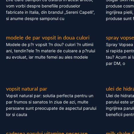
vom vorbi despre benefiile produselor
produse cosme
fabricate in Italia, din brandul „Sereni Capelli”,
ingrijirea pieli
si anume despre samponul cu
produse sunt fa
modele de par vopsit in doua culori
spray vops
Modele de p?r vopsit ?n dou? culori ?n ultimii
Spray Vopsea P
ani, tendin?ele ?n materie de culoare a p?rului
si rapida pent
au evoluat, iar multe femei au ales modele
tau? Acum ai 
par DM, o
vopsit natural par
ulei de hidr
Vopsit natural par: solutia perfecta pentru un
Ulei de hidrata
par frumos si sanatos In ziua de azi, multe
parului este un
persoane sunt preocupate de aspectul parului
ingrijirea paru
lor si cauta
beneficii pent