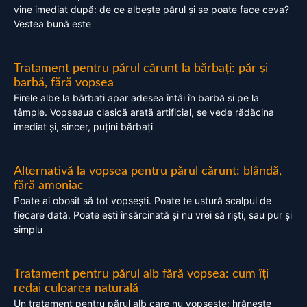
vine imediat după: de ce albește părul și se poate face ceva?
Vestea bună este
Tratament pentru părul cărunt la bărbați: păr și
barbă, fără vopsea
Firele albe la bărbați apar adesea întâi în barbă și pe la
tâmple. Vopseaua clasică arată artificial, se vede rădăcina
imediat și, sincer, puțini bărbați
Alternativă la vopsea pentru părul cărunt: blândă,
fără amoniac
Poate ai obosit să tot vopsești. Poate te ustură scalpul de
fiecare dată. Poate ești însărcinată și nu vrei să riști, sau pur și
simplu
Tratament pentru părul alb fără vopsea: cum îți
redai culoarea naturală
Un tratament pentru părul alb care nu vopsește: hrănește