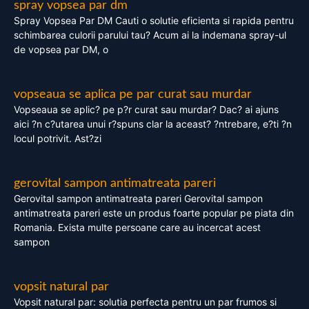
spray vopsea par dm
Spray Vopsea Par DM Cauti o solutie eficienta si rapida pentru
schimbarea culorii parului tau? Acum ai la indemana spray-ul
de vopsea par DM, o
vopseaua se aplica pe par curat sau murdar
Vopseaua se aplic? pe p?r curat sau murdar? Dac? ai ajuns
aici ?n c?utarea unui r?spuns clar la aceast? ?ntrebare, e?ti ?n
locul potrivit. Ast?zi
gerovital sampon antimatreata pareri
Gerovital sampon antimatreata pareri Gerovital sampon
antimatreata pareri este un produs foarte popular pe piata din
Romania. Exista multe persoane care au incercat acest
sampon
vopsit natural par
Vopsit natural par: solutia perfecta pentru un par frumos si