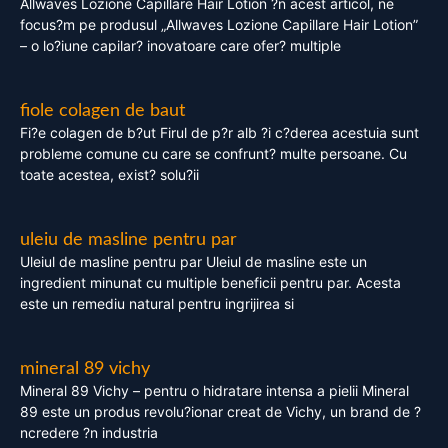
Allwaves Lozione Capillare Hair Lotion ?n acest articol, ne
focus?m pe produsul „Allwaves Lozione Capillare Hair Lotion”
– o lo?iune capilar? inovatoare care ofer? multiple
fiole colagen de baut
Fi?e colagen de b?ut Firul de p?r alb ?i c?derea acestuia sunt
probleme comune cu care se confrunt? multe persoane. Cu
toate acestea, exist? solu?ii
uleiu de masline pentru par
Uleiul de masline pentru par Uleiul de masline este un
ingredient minunat cu multiple beneficii pentru par. Acesta
este un remediu natural pentru ingrijirea si
mineral 89 vichy
Mineral 89 Vichy – pentru o hidratare intensa a pielii Mineral
89 este un produs revolu?ionar creat de Vichy, un brand de ?
ncredere ?n industria