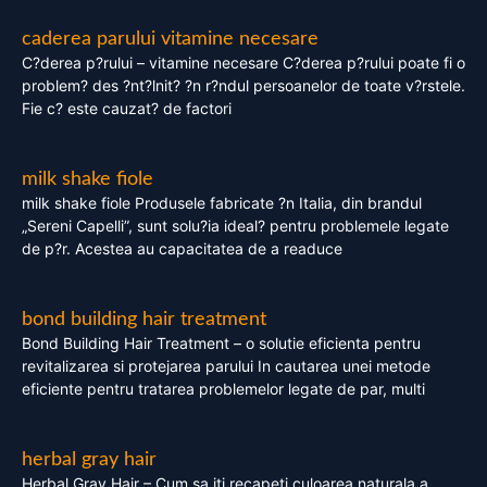
caderea parului vitamine necesare
C?derea p?rului – vitamine necesare C?derea p?rului poate fi o
problem? des ?nt?lnit? ?n r?ndul persoanelor de toate v?rstele.
Fie c? este cauzat? de factori
milk shake fiole
milk shake fiole Produsele fabricate ?n Italia, din brandul
„Sereni Capelli”, sunt solu?ia ideal? pentru problemele legate
de p?r. Acestea au capacitatea de a readuce
bond building hair treatment
Bond Building Hair Treatment – o solutie eficienta pentru
revitalizarea si protejarea parului In cautarea unei metode
eficiente pentru tratarea problemelor legate de par, multi
herbal gray hair
Herbal Gray Hair – Cum sa iti recapeti culoarea naturala a