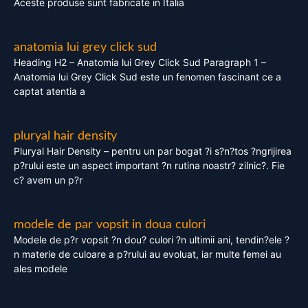
Aceste produse sunt fabricate in Italia
anatomia lui grey click sud
Heading H2 – Anatomia lui Grey Click Sud Paragraph 1 –
Anatomia lui Grey Click Sud este un fenomen fascinant ce a
captat atentia a
pluryal hair density
Pluryal Hair Density – pentru un par bogat ?i s?n?tos ?ngrijirea
p?rului este un aspect important ?n rutina noastr? zilnic?. Fie
c? avem un p?r
modele de par vopsit in doua culori
Modele de p?r vopsit ?n dou? culori ?n ultimii ani, tendin?ele ?
n materie de culoare a p?rului au evoluat, iar multe femei au
ales modele