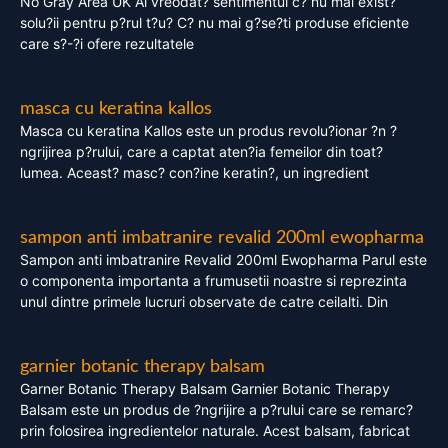
No Gray Area UK Ai vreodat? sentimentul c? nu mai exist?
solu?ii pentru p?rul t?u? C? nu mai g?se?ti produse eficiente
care s?-?i ofere rezultatele
masca cu keratina kallos
Masca cu keratina Kallos este un produs revolu?ionar ?n ?
ngrijirea p?rului, care a captat aten?ia femeilor din toat?
lumea. Aceast? masc? con?ine keratin?, un ingredient
sampon anti imbatranire revalid 200ml ewopharma
Sampon anti imbatranire Revalid 200ml Ewopharma Parul este
o componenta importanta a frumusetii noastre si reprezinta
unul dintre primele lucruri observate de catre ceilalti. Din
garnier botanic therapy balsam
Garner Botanic Therapy Balsam Garnier Botanic Therapy
Balsam este un produs de ?ngrijire a p?rului care se remarc?
prin folosirea ingredientelor naturale. Acest balsam, fabricat