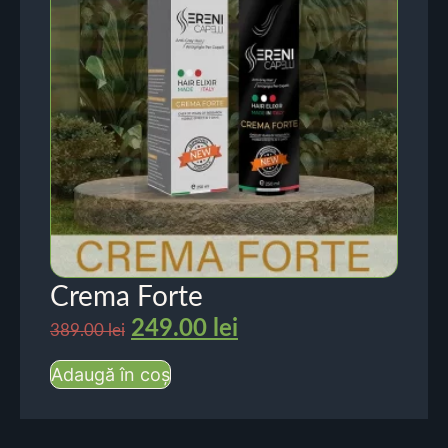
Crema Forte
249.00
lei
389.00
lei
Adaugă în coș