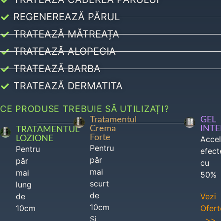
REGENEREAZĂ PĂRUL
TRATEAZĂ MĂTREAȚA
TRATEAZĂ ALOPECIA
TRATEAZĂ BARBA
TRATEAZĂ DERMATITA
CE PRODUSE TREBUIE SĂ UTILIZAȚI?
Tratamentul
GEL
Crema
INT
TRATAMENTUL
Forte
LOZIONE
Acce
Pentru
Pentru
efect
păr
păr
cu
mai
mai
50%
scurt
lung
de
de
Vezi
10cm
10cm
Ofert
Si
>>