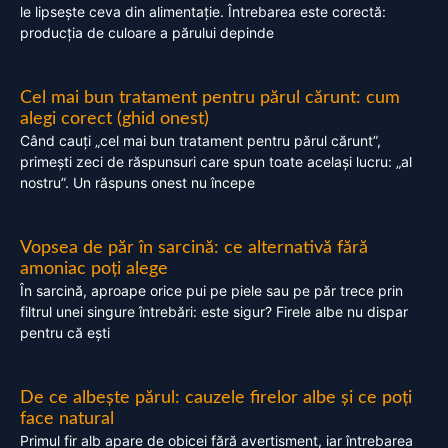
le lipsește ceva din alimentație. Întrebarea este corectă:
producția de culoare a părului depinde
Cel mai bun tratament pentru părul cărunt: cum
alegi corect (ghid onest)
Când cauți „cel mai bun tratament pentru părul cărunt”,
primești zeci de răspunsuri care spun toate același lucru: „al
nostru”. Un răspuns onest nu începe
Vopsea de păr în sarcină: ce alternativă fără
amoniac poți alege
În sarcină, aproape orice pui pe piele sau pe păr trece prin
filtrul unei singure întrebări: este sigur? Firele albe nu dispar
pentru că ești
De ce albește părul: cauzele firelor albe și ce poți
face natural
Primul fir alb apare de obicei fără avertisment, iar întrebarea