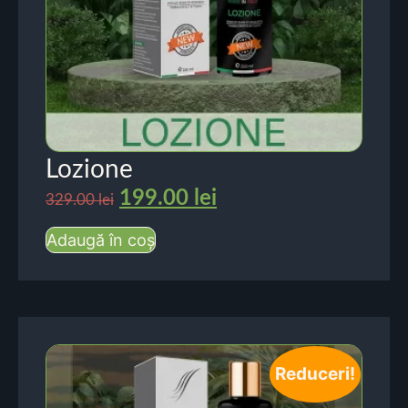
Lozione
199.00
lei
329.00
lei
Adaugă în coș
Reduceri!