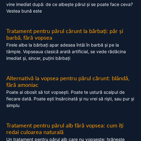
vine imediat după: de ce albește părul și se poate face ceva?
Vestea bună este
Tratament pentru părul cărunt la bărbați: păr și
barbă, fără vopsea
Firele albe la bărbați apar adesea întâi în barbă și pe la
tâmple. Vopseaua clasică arată artificial, se vede rădăcina
imediat și, sincer, puțini bărbați
Alternativă la vopsea pentru părul cărunt: blândă,
fără amoniac
Poate ai obosit să tot vopsești. Poate te ustură scalpul de
fiecare dată. Poate ești însărcinată și nu vrei să riști, sau pur și
simplu
Tratament pentru părul alb fără vopsea: cum îți
redai culoarea naturală
Un tratament pentru părul alb care nu vopsește: hrănește