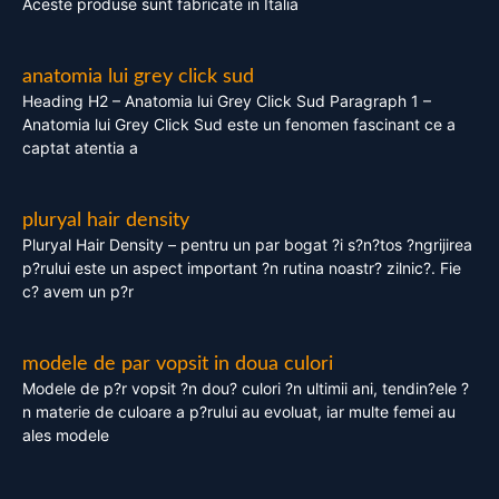
Aceste produse sunt fabricate in Italia
anatomia lui grey click sud
Heading H2 – Anatomia lui Grey Click Sud Paragraph 1 –
Anatomia lui Grey Click Sud este un fenomen fascinant ce a
captat atentia a
pluryal hair density
Pluryal Hair Density – pentru un par bogat ?i s?n?tos ?ngrijirea
p?rului este un aspect important ?n rutina noastr? zilnic?. Fie
c? avem un p?r
modele de par vopsit in doua culori
Modele de p?r vopsit ?n dou? culori ?n ultimii ani, tendin?ele ?
n materie de culoare a p?rului au evoluat, iar multe femei au
ales modele