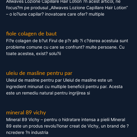
Allwaves Lozione Capillare Hair Lotion ?n acest articol, ne
focus?m pe produsul „Allwaves Lozione Capillare Hair Lotion”
– o lo?iune capilar? inovatoare care ofer? multiple
fiole colagen de baut
Fi?e colagen de b?ut Firul de p?r alb ?i c?derea acestuia sunt
probleme comune cu care se confrunt? multe persoane. Cu
toate acestea, exist? solu?ii
uleiu de masline pentru par
Uleiul de masline pentru par Uleiul de masline este un
ingredient minunat cu multiple beneficii pentru par. Acesta
este un remediu natural pentru ingrijirea si
mineral 89 vichy
Mineral 89 Vichy – pentru o hidratare intensa a pielii Mineral
89 este un produs revolu?ionar creat de Vichy, un brand de ?
ncredere ?n industria