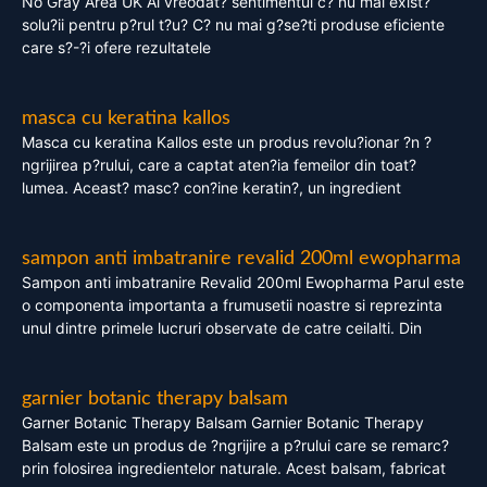
No Gray Area UK Ai vreodat? sentimentul c? nu mai exist?
solu?ii pentru p?rul t?u? C? nu mai g?se?ti produse eficiente
care s?-?i ofere rezultatele
masca cu keratina kallos
Masca cu keratina Kallos este un produs revolu?ionar ?n ?
ngrijirea p?rului, care a captat aten?ia femeilor din toat?
lumea. Aceast? masc? con?ine keratin?, un ingredient
sampon anti imbatranire revalid 200ml ewopharma
Sampon anti imbatranire Revalid 200ml Ewopharma Parul este
o componenta importanta a frumusetii noastre si reprezinta
unul dintre primele lucruri observate de catre ceilalti. Din
garnier botanic therapy balsam
Garner Botanic Therapy Balsam Garnier Botanic Therapy
Balsam este un produs de ?ngrijire a p?rului care se remarc?
prin folosirea ingredientelor naturale. Acest balsam, fabricat