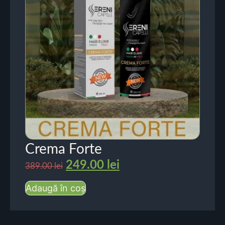
Crema Forte
249.00
lei
389.00
lei
Adaugă în coș