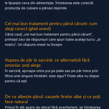
le lipsește ceva din alimentație. Întrebarea este corectă:
producția de culoare a părului depinde
Cel mai bun tratament pentru părul cărunt: cum
alegi corect (ghid onest)
Când cauți „cel mai bun tratament pentru părul cărunt”,
primești zeci de răspunsuri care spun toate același lucru: „al
nostru”. Un răspuns onest nu începe
Vopsea de păr în sarcină: ce alternativă fără
amoniac poți alege
În sarcină, aproape orice pui pe piele sau pe păr trece prin
filtrul unei singure întrebări: este sigur? Firele albe nu dispar
pentru că ești
De ce albește părul: cauzele firelor albe și ce poți
face natural
Primul fir alb apare de obicei fără avertisment, iar întrebarea