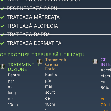
REGENEREAZĂ PĂRUL
TRATEAZĂ MĂTREAȚA
TRATEAZĂ ALOPECIA
TRATEAZĂ BARBA
TRATEAZĂ DERMATITA
CE PRODUSE TREBUIE SĂ UTILIZAȚI?
Tratamentul
GEL
Crema
INT
TRATAMENTUL
Forte
LOZIONE
Acce
Pentru
Pentru
efect
păr
păr
cu
mai
mai
50%
scurt
lung
de
de
Vezi
10cm
10cm
Ofert
Si
>>