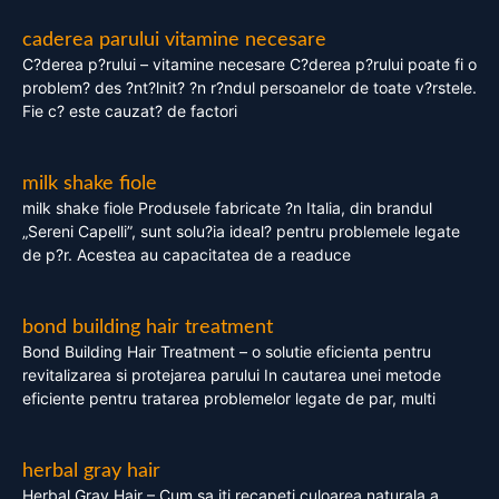
caderea parului vitamine necesare
C?derea p?rului – vitamine necesare C?derea p?rului poate fi o
problem? des ?nt?lnit? ?n r?ndul persoanelor de toate v?rstele.
Fie c? este cauzat? de factori
milk shake fiole
milk shake fiole Produsele fabricate ?n Italia, din brandul
„Sereni Capelli”, sunt solu?ia ideal? pentru problemele legate
de p?r. Acestea au capacitatea de a readuce
bond building hair treatment
Bond Building Hair Treatment – o solutie eficienta pentru
revitalizarea si protejarea parului In cautarea unei metode
eficiente pentru tratarea problemelor legate de par, multi
herbal gray hair
Herbal Gray Hair – Cum sa iti recapeti culoarea naturala a