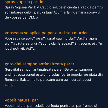
spray vopsea par dm
Spray Vopsea Par DM Cauti o solutie eficienta si rapida pentru
schimbarea culorii parului tau? Acum ai la indemana spray-ul
de vopsea par DM, o
vopseaua se aplica pe par curat sau murdar
Vopseaua se aplic? pe p?r curat sau murdar? Dac? ai ajuns
aici ?n c?utarea unui r?spuns clar la aceast? ?ntrebare, e?ti ?n
locul potrivit. Ast?zi
gerovital sampon antimatreata pareri
Gerovital sampon antimatreata pareri Gerovital sampon
antimatreata pareri este un produs foarte popular pe piata din
Romania. Exista multe persoane care au incercat acest
sampon
vopsit natural par
Vopsit natural par: solutia perfecta pentru un par frumos si