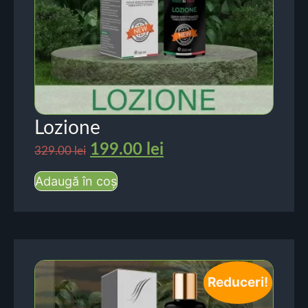
Lozione
199.00
lei
329.00
lei
Adaugă în coș
Reduceri!