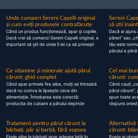
Unde cumperi Sereni Capelli original
Sereni Cape
și cum eviți produsele contrafăcute
să știi înai
Când un produs funcționează, apar și copiile.
Dacă ai ajuns 
Dacă vrei să comanzi Sereni Capelli original, e
păreri” sau „c
important să știi de unde îl iei ca să primești
tău este normal
părului e plină
Ce vitamine și minerale ajută părul
Cel mai bun
cărunt: ghid complet
cărunt: cum 
Când apar primele fire albe, mulți se întreabă
Când cauți „ce
dacă nu cumva le lipsește ceva din
părul cărunt”,
alimentație. Întrebarea este corectă:
spun toate acel
producția de culoare a părului depinde
răspuns onest
Tratament pentru părul cărunt la
Alternativă
bărbați: păr și barbă, fără vopsea
cărunt: blâ
Firele albe la bărbați apar adesea întâi în
Poate ai obosi