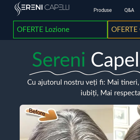
Produse
Q&A
OFERTE Lozione
OFERTE 
Sereni
Capel
Cu ajutorul nostru veți fi: Mai tineri
iubiți, Mai respecta