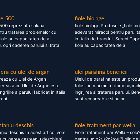
le 500
fiole biolage
 500 reprezinta solutia
fiole biolage Produsele „fiole bi
tru tratarea problemelor cu
adevarat miracol pentru parul t
fiole au capacitatea de a
in Italia de brandul „Sereni Capel
, opri caderea parului si trata
fiole au capacitatea de a
ra cu ulei de argan
ulei parafina beneficii
eaza cu Ulei de Argan
Uleiul de parafina este un produs
reaza cu Ulei de Argan este
folosit in mai multe domenii, incl
grijire a parului fabricat in Italia
ingrijirea si tratarea parului. Bene
reni
sunt remarcabile si nu ar
staniu deschis
fiole tratament par wella
niu deschis In acest articol vom
Fiole tratament par Wella – solu?
 culoarea casteaniu deschis si
pentru un p?r s?n?tos ?i plin de 