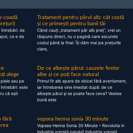
ap-coadă
Tratament pentru părul alb: cât costă
prețuri)
și ce primești pentru banii tăi
 întrebări: de
Când cauți „tratament păr alb preț”, vrei un
apoi, ce e de
răspuns direct, nu o pagină care ascunde
t
costul până la final. Îți dăm mai jos prețurile
clare,
ce
De ce albește părul: cauzele firelor
oți alege
albe și ce poți face natural
 piele sau pe
Primul fir alb apare de obicei fără avertisment,
 întrebări: este
iar întrebarea vine imediat după: de ce
ru că ești
albește părul și se poate face ceva? Vestea
bună este
 fără
vopsea henna sonia 30 minute
area
Vopsea Henna Sonia 30 Minute – Revolutia in
industria vopsirii parului! Industria vopsirii