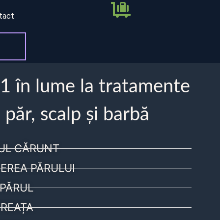
tact
 1 în lume la tratamente
 păr, scalp și barbă
UL CĂRUNT
EREA PĂRULUI
PĂRUL
REAȚA