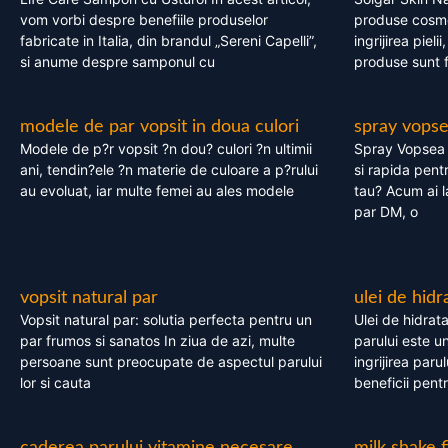
vom vorbi despre benefiile produselor
produse cosme
fabricate in Italia, din brandul „Sereni Capelli”,
ingrijirea pieli
si anume despre samponul cu
produse sunt fa
modele de par vopsit in doua culori
spray vops
Modele de p?r vopsit ?n dou? culori ?n ultimii
Spray Vopsea P
ani, tendin?ele ?n materie de culoare a p?rului
si rapida pent
au evoluat, iar multe femei au ales modele
tau? Acum ai 
par DM, o
vopsit natural par
ulei de hidr
Vopsit natural par: solutia perfecta pentru un
Ulei de hidrata
par frumos si sanatos In ziua de azi, multe
parului este un
persoane sunt preocupate de aspectul parului
ingrijirea paru
lor si cauta
beneficii pent