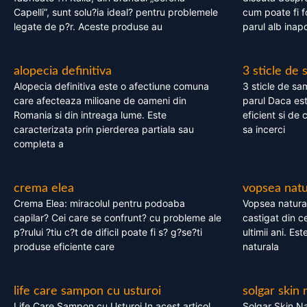
Capelli”, sunt solu?ia ideal? pentru problemele
cum poate fi f
legate de p?r. Aceste produse au
parul alb inapo
alopecia definitiva
3 sticle de
Alopecia definitiva este o afectiune comuna
3 sticle de sa
care afecteaza milioane de oameni din
parul Daca est
Romania si din intreaga lume. Este
eficient si de 
caracterizata prin pierderea partiala sau
sa incerci
completa a
crema elea
vopsea natu
Crema Elea: miracolul pentru podoaba
Vopsea natura
capilar? Cei care se confrunt? cu probleme ale
castigat din c
p?rului ?tiu c?t de dificil poate fi s? g?se?ti
ultimii ani. Es
produse eficiente care
naturala
life care sampon cu usturoi
solgar skin 
Life Care Sampon cu Usturoi In acest articol,
Solgar Skin Na