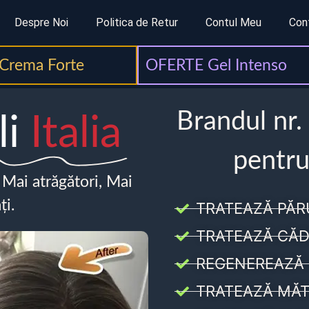
Despre Noi
Politica de Retur
Contul Meu
Con
Crema Forte
OFERTE Gel Intenso
Brandul nr.
li
Italia
pentru
, Mai atrăgători, Mai
ți.
TRATEAZĂ PĂR
TRATEAZĂ CĂD
REGENEREAZĂ 
TRATEAZĂ MĂT