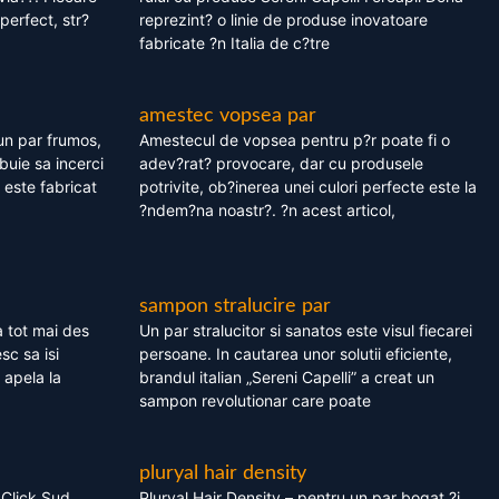
perfect, str?
reprezint? o linie de produse inovatoare
fabricate ?n Italia de c?tre
amestec vopsea par
un par frumos,
Amestecul de vopsea pentru p?r poate fi o
ebuie sa incerci
adev?rat? provocare, dar cu produsele
este fabricat
potrivite, ob?inerea unei culori perfecte este la
?ndem?na noastr?. ?n acest articol,
sampon stralucire par
 tot mai des
Un par stralucitor si sanatos este visul fiecarei
sc sa isi
persoane. In cautarea unor solutii eficiente,
 apela la
brandul italian „Sereni Capelli” a creat un
sampon revolutionar care poate
pluryal hair density
 Click Sud
Pluryal Hair Density – pentru un par bogat ?i