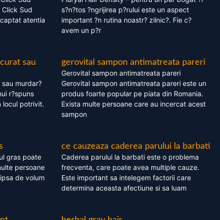
 Click Sud
s?n?tos ?ngrijirea p?rului este un aspect
captat atentia
important ?n rutina noastr? zilnic?. Fie c?
avem un p?r
 curat sau
gerovital sampon antimatreata pareri
Gerovital sampon antimatreata pareri
t sau murdar?
Gerovital sampon antimatreata pareri este un
nui r?spuns
produs foarte popular pe piata din Romania.
 locul potrivit.
Exista multe persoane care au incercat acest
sampon
s
ce cauzeaza caderea parului la barbati
ul gras poate
Caderea parului la barbati este o problema
multe persoane
frecventa, care poate avea multiple cauze.
 lipsa de volum
Este important sa intelegem factorii care
determina aceasta afectiune si sa luam