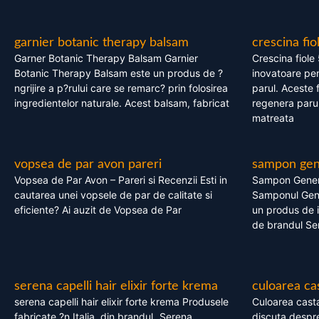
garnier botanic therapy balsam
crescina fio
Garner Botanic Therapy Balsam Garnier
Crescina fiole
Botanic Therapy Balsam este un produs de ?
inovatoare pen
ngrijire a p?rului care se remarc? prin folosirea
parul. Aceste 
ingredientelor naturale. Acest balsam, fabricat
regenera parul
matreata
vopsea de par avon pareri
sampon gene
Vopsea de Par Avon – Pareri si Recenzii Esti in
Sampon Gener
cautarea unei vopsele de par de calitate si
Samponul Gene
eficiente? Ai auzit de Vopsea de Par
un produs de in
de brandul Se
serena capelli hair elixir forte krema
culoarea ca
serena capelli hair elixir forte krema Produsele
Culoarea casta
fabricate ?n Italia, din brandul „Serena
discuta despre