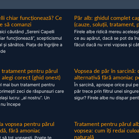
lli chiar funcționează? Ce
Păr alb: ghidul complet c
nte să comanzi
(cauze, soluții, tratament, 
aici căutând „Sereni Capelli
Firele albe ridică mereu aceleași
hiar funcționează”, scepticismul
ce au apărut, dacă se pot da în
 și sănătos. Piața de îngrijire a
făcut dacă nu vrei vopsea și câ
 de
 tratament pentru părul
Vopsea de păr în sarcină: 
alegi corect (ghid onest)
alternativă fără amoniac p
l mai bun tratament pentru
În sarcină, aproape orice pui pe
 primești zeci de răspunsuri care
păr trece prin filtrul unei singure
ași lucru: „al nostru”. Un
sigur? Firele albe nu dispar pent
 nu începe
 la vopsea pentru părul
Tratament pentru părul alb
ndă, fără amoniac
vopsea: cum îți redai culo
naturală
t să tot vopsești. Poate te