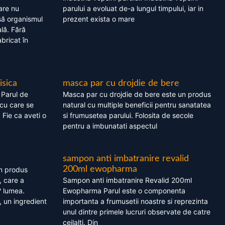
are nu
parului a evoluat de-a lungul timpului, iar in
asă organismul
prezent exista o mare
lă. Fără
bricat în
isica
masca par cu drojdie de bere
 Parul de
Masca par cu drojdie de bere este un produs
cu care se
natural cu multiple beneficii pentru sanatatea
. Fie ca aveti o
si frumusetea parului. Folosita de secole
pentru a imbunatati aspectul
sampon anti imbatranire revalid
200ml ewopharma
un produs
, care a
Sampon anti imbatranire Revalid 200ml
? lumea.
Ewopharma Parul este o componenta
 un ingredient
importanta a frumusetii noastre si reprezinta
unul dintre primele lucruri observate de catre
ceilalti. Din