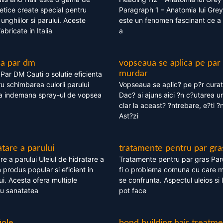
tice create special pentru
Paragraph 1 – Anatomia lui Grey
i, unghiilor si parului. Aceste
este un fenomen fascinant ce a 
bricate in Italia
a
ea par dm
vopseaua se aplica pe par
murdar
ar DM Cauti o solutie eficienta
ru schimbarea culorii parului
Vopseaua se aplic? pe p?r cura
la indemana spray-ul de vopsea
Dac? ai ajuns aici ?n c?utarea u
clar la aceast? ?ntrebare, e?ti ?n
Ast?zi
atare a parului
tratamente pentru par gra
re a parului Uleiul de hidratare a
Tratamente pentru par gras Par
 produs popular si eficient in
fi o problema comuna cu care 
lui. Acesta ofera multiple
se confrunta. Aspectul uleios si
ru sanatatea
pot face