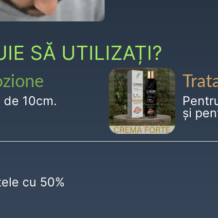
E SĂ UTILIZAȚI?
ozione
Trat
g de 10cm.
Pentr
și pen
ctele cu 50%