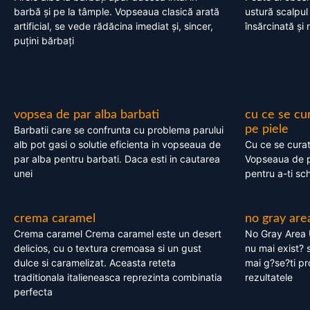
barbă și pe la tâmple. Vopseaua clasică arată
ustură scalpul
artificial, se vede rădăcina imediat și, sincer,
însărcinată și 
puțini bărbați
vopsea de par alba barbati
cu ce se cu
pe piele
Barbatii care se confrunta cu problema parului
alb pot gasi o solutie eficienta in vopseaua de
Cu ce se cura
par alba pentru barbati. Daca esti in cautarea
Vopseaua de p
unei
pentru a-ti sc
crema caramel
no gray are
Crema caramel Crema caramel este un desert
No Gray Area 
delicios, cu o textura cremoasa si un gust
nu mai exist? s
dulce si caramelizat. Aceasta reteta
mai g?se?ti pr
traditionala italieneasca reprezinta combinatia
rezultatele
perfecta