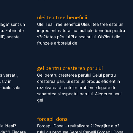
ulei tea tree beneficii
olage” sunt un
Ulei Tea Tree Beneficii Uleiul tea tree este un
au. Fabricate
ingredient natural cu multiple beneficii pentru
li”, aceste
s?n?tatea p?rului ?i a scalpului. Ob?inut din
frunzele arborelui de
gel pentru cresterea parului
 versatil,
Gel pentru cresterea parului Gelul pentru
usiv in
cresterea parului este un produs eficient in
ficiile sale
rezolvarea diferitelor probleme legate de
sanatatea si aspectul parului. Alegerea unui
gel
forcapil dona
ia ideal?
Forcapil Dona – revitalizare ?i ?ngrijire a p?
via??! Fiecare
rului cu produse Sereni Capelli Forcapil Dona