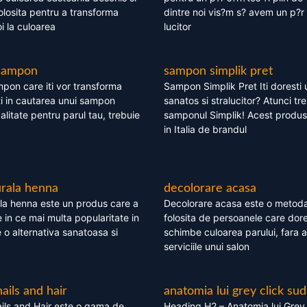
olosita pentru a transforma
dintre noi vis?m s? avem un p?r 
i la culoarea
lucitor
 sampon
sampon simplik pret
mpon care iti vor transforma
Sampon Simplik Pret Iti doresti 
i in cautarea unui sampon
sanatos si stralucitor? Atunci tr
calitate pentru parul tau, trebuie
samponul Simplik! Acest produs 
in Italia de brandul
rala henna
decolorare acasa
la henna este un produs care a
Decolorare acasa este o metoda
e in ce mai multa popularitate in
folosita de persoanele care dore
te o alternativa sanatoasa si
schimbe culoarea parului, fara a
serviciile unui salon
nails and hair
anatomia lui grey click sud
ils and Hair este o gama de
Heading H2 – Anatomia lui Grey