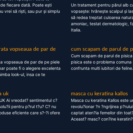
 de fiecare dată. Poate ești
Un tratament pentru părul alb c
nu vrei să riști, sau pur și simplu
vopsește: hrănește scalpul și l
să redea treptat culoarea natura
amoniac, testat dermatologic, fa
Italia.
rata vopseaua de par de
cum scapam de parul de p
Cum scapam de parul de pisica
ta vopseaua de par de pe piele
pisica este o problema comuna 
ar poate fi o alegere excelenta
confrunta multi iubitori de feline
himba look-ul, insa ce te
a uk
masca cu keratina kallos
UK Ai vreodat? sentimentul c?
Masca cu keratina Kallos este 
olu?ii pentru p?rul t?u? C? nu
revolu?ionar ?n ?ngrijirea p?rului
oduse eficiente care s?-?i ofere
captat aten?ia femeilor din toat
Aceast? masc? con?ine keratin?,