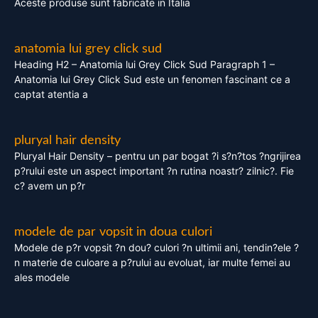
Aceste produse sunt fabricate in Italia
anatomia lui grey click sud
Heading H2 – Anatomia lui Grey Click Sud Paragraph 1 –
Anatomia lui Grey Click Sud este un fenomen fascinant ce a
captat atentia a
pluryal hair density
Pluryal Hair Density – pentru un par bogat ?i s?n?tos ?ngrijirea
p?rului este un aspect important ?n rutina noastr? zilnic?. Fie
c? avem un p?r
modele de par vopsit in doua culori
Modele de p?r vopsit ?n dou? culori ?n ultimii ani, tendin?ele ?
n materie de culoare a p?rului au evoluat, iar multe femei au
ales modele