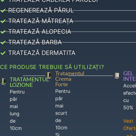
REGENEREAZĂ PĂRUL
TRATEAZĂ MĂTREAȚA
TRATEAZĂ ALOPECIA
TRATEAZĂ BARBA
TRATEAZĂ DERMATITA
CE PRODUSE TREBUIE SĂ UTILIZAȚI?
Tratamentul
GEL
Crema
INT
TRATAMENTUL
Forte
LOZIONE
Acce
Pentru
Pentru
efect
păr
păr
cu
mai
mai
50%
scurt
lung
de
de
Vezi
10cm
10cm
Ofert
Si
>>