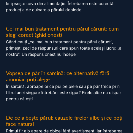
le lipsește ceva din alimentație. Întrebarea este corectă:
producția de culoare a părului depinde
Cel mai bun tratament pentru părul cărunt: cum
alegi corect (ghid onest)
Când cauți „cel mai bun tratament pentru părul cărunt”,
primești zeci de răspunsuri care spun toate același lucru: „al
nostru”. Un răspuns onest nu începe
Vopsea de păr în sarcină: ce alternativă fără
amoniac poți alege
În sarcină, aproape orice pui pe piele sau pe păr trece prin
filtrul unei singure întrebări: este sigur? Firele albe nu dispar
pentru că ești
De ce albește părul: cauzele firelor albe și ce poți
face natural
Primul fir alb apare de obicei fără avertisment, iar întrebarea