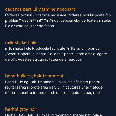
caderea parului vitamine necesare
C?derea p?rului – vitamine necesare C?derea p?rului poate fi o
problem? des ?nt?lnit? ?n r?ndul persoanelor de toate v?rstele.
Fie c? este cauzat? de factori
milk shake fiole
milk shake fiole Produsele fabricate ?n Italia, din brandul
„Sereni Capelli”, sunt solu?ia ideal? pentru problemele legate
de p?r. Acestea au capacitatea de a readuce
bond building hair treatment
Bond Building Hair Treatment – o solutie eficienta pentru
revitalizarea si protejarea parului In cautarea unei metode
eficiente pentru tratarea problemelor legate de par, multi
herbal gray hair
Herbal Gray Hair – Cum sa iti recapeti culoarea naturala a