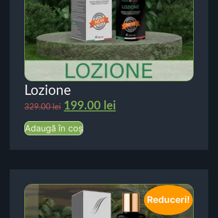
Lozione
199.00
lei
329.00
lei
Adaugă în coș
Reduceri!