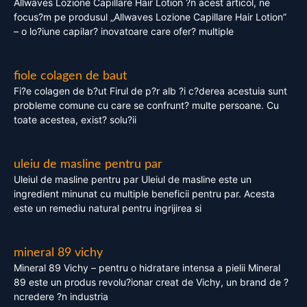
Allwaves Lozione Capillare Hair Lotion ?n acest articol, ne
focus?m pe produsul „Allwaves Lozione Capillare Hair Lotion”
– o lo?iune capilar? inovatoare care ofer? multiple
fiole colagen de baut
Fi?e colagen de b?ut Firul de p?r alb ?i c?derea acestuia sunt
probleme comune cu care se confrunt? multe persoane. Cu
toate acestea, exist? solu?ii
uleiu de masline pentru par
Uleiul de masline pentru par Uleiul de masline este un
ingredient minunat cu multiple beneficii pentru par. Acesta
este un remediu natural pentru ingrijirea si
mineral 89 vichy
Mineral 89 Vichy – pentru o hidratare intensa a pielii Mineral
89 este un produs revolu?ionar creat de Vichy, un brand de ?
ncredere ?n industria