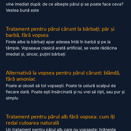
vine imediat după: de ce albește părul și se poate face ceva?
Vestea bună este
Tratament pentru părul cărunt la bărbați: păr și
barbă, fără vopsea
Firele albe la bărbați apar adesea întâi în barbă și pe la
tâmple. Vopseaua clasică arată artificial, se vede rădăcina
imediat și, sincer, puțini bărbați
Alternativă la vopsea pentru părul cărunt: blândă,
fără amoniac
Poate ai obosit să tot vopsești. Poate te ustură scalpul de
fiecare dată. Poate ești însărcinată și nu vrei să riști, sau pur și
simplu
Tratament pentru părul alb fără vopsea: cum îți
redai culoarea naturală
Un tratament pentru părul alb care nu vopsește: hrănește