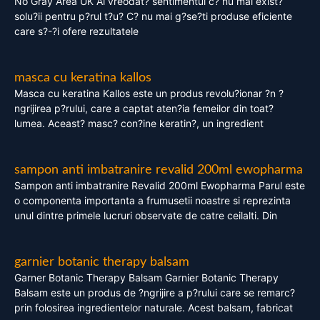
No Gray Area UK Ai vreodat? sentimentul c? nu mai exist?
solu?ii pentru p?rul t?u? C? nu mai g?se?ti produse eficiente
care s?-?i ofere rezultatele
masca cu keratina kallos
Masca cu keratina Kallos este un produs revolu?ionar ?n ?
ngrijirea p?rului, care a captat aten?ia femeilor din toat?
lumea. Aceast? masc? con?ine keratin?, un ingredient
sampon anti imbatranire revalid 200ml ewopharma
Sampon anti imbatranire Revalid 200ml Ewopharma Parul este
o componenta importanta a frumusetii noastre si reprezinta
unul dintre primele lucruri observate de catre ceilalti. Din
garnier botanic therapy balsam
Garner Botanic Therapy Balsam Garnier Botanic Therapy
Balsam este un produs de ?ngrijire a p?rului care se remarc?
prin folosirea ingredientelor naturale. Acest balsam, fabricat