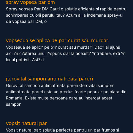
spray vopsea par dm
Spray Vopsea Par DM Cauti o solutie eficienta si rapida pentru
schimbarea culorii parului tau? Acum ai la indemana spray-ul
de vopsea par DM, o
vopseaua se aplica pe par curat sau murdar
Vopseaua se aplic? pe p?r curat sau murdar? Dac? ai ajuns
aici ?n c?utarea unui r?spuns clar la aceast? ?ntrebare, e?ti ?n
locul potrivit. Ast?zi
gerovital sampon antimatreata pareri
Gerovital sampon antimatreata pareri Gerovital sampon
antimatreata pareri este un produs foarte popular pe piata din
Romania. Exista multe persoane care au incercat acest
sampon
vopsit natural par
Vopsit natural par: solutia perfecta pentru un par frumos si