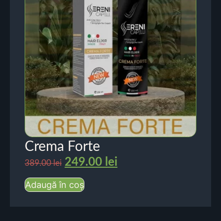
Crema Forte
249.00
lei
389.00
lei
Adaugă în coș