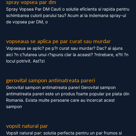
spray vopsea par dm
Spray Vopsea Par DM Cauti o solutie eficienta si rapida pentru
schimbarea culorii parului tau? Acum ai la indemana spray-ul
de vopsea par DM, o
vopseaua se aplica pe par curat sau murdar
Vopseaua se aplic? pe p?r curat sau murdar? Dac? ai ajuns
aici ?n c?utarea unui r?spuns clar la aceast? ?ntrebare, e?ti ?n
locul potrivit. Ast?zi
gerovital sampon antimatreata pareri
Gerovital sampon antimatreata pareri Gerovital sampon
antimatreata pareri este un produs foarte popular pe piata din
Romania. Exista multe persoane care au incercat acest
sampon
vopsit natural par
Vopsit natural par: solutia perfecta pentru un par frumos si