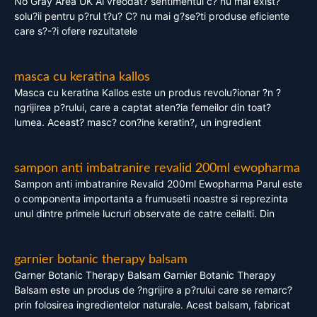
No Gray Area UK Ai vreodat? sentimentul c? nu mai exist?
solu?ii pentru p?rul t?u? C? nu mai g?se?ti produse eficiente
care s?-?i ofere rezultatele
masca cu keratina kallos
Masca cu keratina Kallos este un produs revolu?ionar ?n ?
ngrijirea p?rului, care a captat aten?ia femeilor din toat?
lumea. Aceast? masc? con?ine keratin?, un ingredient
sampon anti imbatranire revalid 200ml ewopharma
Sampon anti imbatranire Revalid 200ml Ewopharma Parul este
o componenta importanta a frumusetii noastre si reprezinta
unul dintre primele lucruri observate de catre ceilalti. Din
garnier botanic therapy balsam
Garner Botanic Therapy Balsam Garnier Botanic Therapy
Balsam este un produs de ?ngrijire a p?rului care se remarc?
prin folosirea ingredientelor naturale. Acest balsam, fabricat