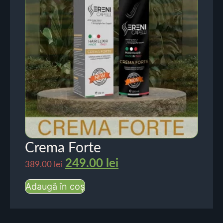
Crema Forte
249.00
lei
389.00
lei
Adaugă în coș