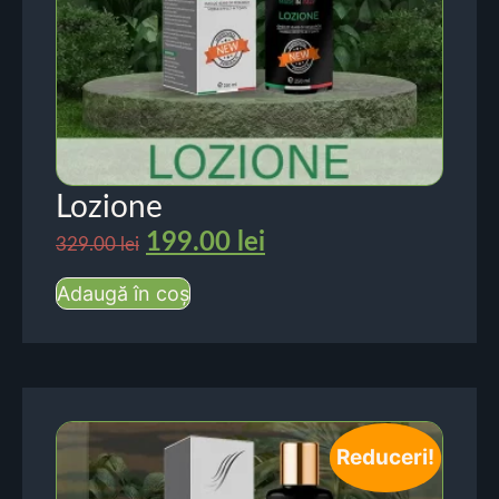
Lozione
199.00
lei
329.00
lei
Adaugă în coș
Reduceri!