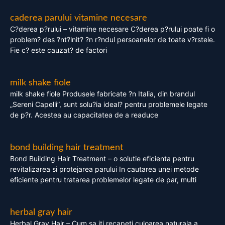
caderea parului vitamine necesare
C?derea p?rului – vitamine necesare C?derea p?rului poate fi o
problem? des ?nt?lnit? ?n r?ndul persoanelor de toate v?rstele.
Fie c? este cauzat? de factori
milk shake fiole
milk shake fiole Produsele fabricate ?n Italia, din brandul
„Sereni Capelli”, sunt solu?ia ideal? pentru problemele legate
de p?r. Acestea au capacitatea de a readuce
bond building hair treatment
Bond Building Hair Treatment – o solutie eficienta pentru
revitalizarea si protejarea parului In cautarea unei metode
eficiente pentru tratarea problemelor legate de par, multi
herbal gray hair
Herbal Gray Hair – Cum sa iti recapeti culoarea naturala a