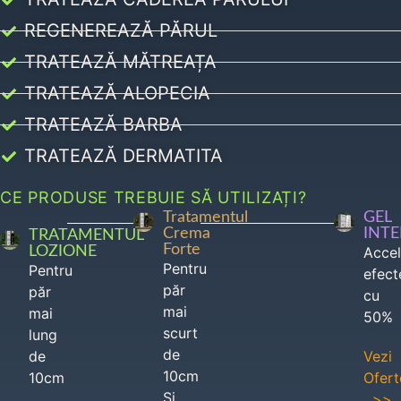
REGENEREAZĂ PĂRUL
TRATEAZĂ MĂTREAȚA
TRATEAZĂ ALOPECIA
TRATEAZĂ BARBA
TRATEAZĂ DERMATITA
CE PRODUSE TREBUIE SĂ UTILIZAȚI?
Tratamentul
GEL
Crema
INT
TRATAMENTUL
Forte
LOZIONE
Acce
Pentru
Pentru
efect
păr
păr
cu
mai
mai
50%
scurt
lung
de
de
Vezi
10cm
10cm
Ofert
Si
>>