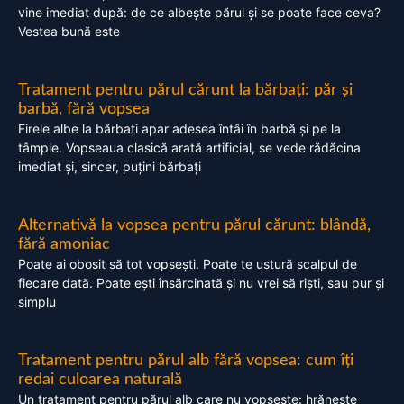
vine imediat după: de ce albește părul și se poate face ceva?
Vestea bună este
Tratament pentru părul cărunt la bărbați: păr și
barbă, fără vopsea
Firele albe la bărbați apar adesea întâi în barbă și pe la
tâmple. Vopseaua clasică arată artificial, se vede rădăcina
imediat și, sincer, puțini bărbați
Alternativă la vopsea pentru părul cărunt: blândă,
fără amoniac
Poate ai obosit să tot vopsești. Poate te ustură scalpul de
fiecare dată. Poate ești însărcinată și nu vrei să riști, sau pur și
simplu
Tratament pentru părul alb fără vopsea: cum îți
redai culoarea naturală
Un tratament pentru părul alb care nu vopsește: hrănește