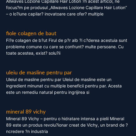
Allwaves Lozione Capillare Hair Lotion ?n acest articol, ne
focus?m pe produsul „Allwaves Lozione Capillare Hair Lotion”
– o lo?iune capilar? inovatoare care ofer? multiple
fiole colagen de baut
Fi?e colagen de b?ut Firul de p?r alb ?i c?derea acestuia sunt
probleme comune cu care se confrunt? multe persoane. Cu
toate acestea, exist? solu?ii
uleiu de masline pentru par
Uleiul de masline pentru par Uleiul de masline este un
ingredient minunat cu multiple beneficii pentru par. Acesta
este un remediu natural pentru ingrijirea si
mineral 89 vichy
Mineral 89 Vichy – pentru o hidratare intensa a pielii Mineral
89 este un produs revolu?ionar creat de Vichy, un brand de ?
ncredere ?n industria