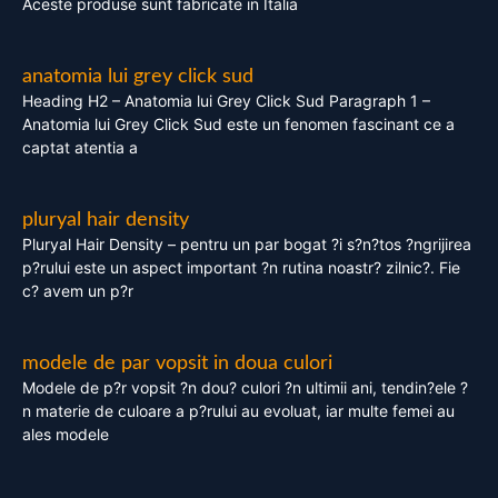
Aceste produse sunt fabricate in Italia
anatomia lui grey click sud
Heading H2 – Anatomia lui Grey Click Sud Paragraph 1 –
Anatomia lui Grey Click Sud este un fenomen fascinant ce a
captat atentia a
pluryal hair density
Pluryal Hair Density – pentru un par bogat ?i s?n?tos ?ngrijirea
p?rului este un aspect important ?n rutina noastr? zilnic?. Fie
c? avem un p?r
modele de par vopsit in doua culori
Modele de p?r vopsit ?n dou? culori ?n ultimii ani, tendin?ele ?
n materie de culoare a p?rului au evoluat, iar multe femei au
ales modele