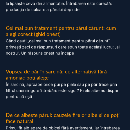
le lipsește ceva din alimentație. Întrebarea este corectă:
producția de culoare a părului depinde
Cel mai bun tratament pentru părul cărunt: cum
alegi corect (ghid onest)
Când cauți „cel mai bun tratament pentru părul cărunt”,
primești zeci de răspunsuri care spun toate același lucru: „al
nostru”. Un răspuns onest nu începe
Vopsea de păr în sarcină: ce alternativă fără
amoniac poți alege
În sarcină, aproape orice pui pe piele sau pe păr trece prin
filtrul unei singure întrebări: este sigur? Firele albe nu dispar
pentru că ești
De ce albește părul: cauzele firelor albe și ce poți
face natural
Primul fir alb apare de obicei fără avertisment, iar întrebarea