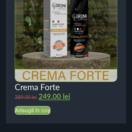
Crema Forte
249.00
lei
389.00
lei
Adaugă în coș