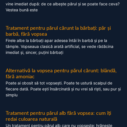
vine imediat după: de ce albește părul și se poate face ceva?
Vestea bună este
Tratament pentru părul cărunt la bărbați: păr și
barbă, fără vopsea
Firele albe la bărbați apar adesea întâi în barbă și pe la
tâmple. Vopseaua clasică arată artificial, se vede rădăcina
imediat și, sincer, puțini bărbați
Alternativă la vopsea pentru părul cărunt: blândă,
fără amoniac
Poate ai obosit să tot vopsești. Poate te ustură scalpul de
fiecare dată. Poate ești însărcinată și nu vrei să riști, sau pur și
simplu
Tratament pentru părul alb fără vopsea: cum îți
redai culoarea naturală
Un tratament pentru părul alb care nu vopsește: hrănește