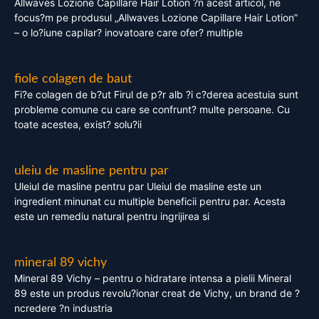
Allwaves Lozione Capillare Hair Lotion ?n acest articol, ne
focus?m pe produsul „Allwaves Lozione Capillare Hair Lotion”
– o lo?iune capilar? inovatoare care ofer? multiple
fiole colagen de baut
Fi?e colagen de b?ut Firul de p?r alb ?i c?derea acestuia sunt
probleme comune cu care se confrunt? multe persoane. Cu
toate acestea, exist? solu?ii
uleiu de masline pentru par
Uleiul de masline pentru par Uleiul de masline este un
ingredient minunat cu multiple beneficii pentru par. Acesta
este un remediu natural pentru ingrijirea si
mineral 89 vichy
Mineral 89 Vichy – pentru o hidratare intensa a pielii Mineral
89 este un produs revolu?ionar creat de Vichy, un brand de ?
ncredere ?n industria