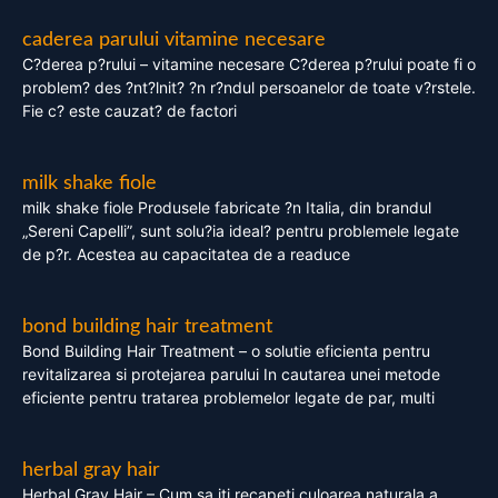
caderea parului vitamine necesare
C?derea p?rului – vitamine necesare C?derea p?rului poate fi o
problem? des ?nt?lnit? ?n r?ndul persoanelor de toate v?rstele.
Fie c? este cauzat? de factori
milk shake fiole
milk shake fiole Produsele fabricate ?n Italia, din brandul
„Sereni Capelli”, sunt solu?ia ideal? pentru problemele legate
de p?r. Acestea au capacitatea de a readuce
bond building hair treatment
Bond Building Hair Treatment – o solutie eficienta pentru
revitalizarea si protejarea parului In cautarea unei metode
eficiente pentru tratarea problemelor legate de par, multi
herbal gray hair
Herbal Gray Hair – Cum sa iti recapeti culoarea naturala a