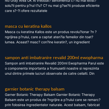
No Gray Area UK Ai vreodat? sentimentul c? nu mai exist?
solu?ii pentru p?rul t?u? C? nu mai g?se?ti produse eficiente
care s?-?i ofere rezultatele
masca cu keratina kallos
Masca cu keratina Kallos este un produs revolu?ionar ?n ?
ngrijirea p?rului, care a captat aten?ia femeilor din toat?
lumea. Aceast? masc? con?ine keratin?, un ingredient
sampon anti imbatranire revalid 200ml ewopharma
Sampon anti imbatranire Revalid 200ml Ewopharma Parul este
o componenta importanta a frumusetii noastre si reprezinta
unul dintre primele lucruri observate de catre ceilalti. Din
garnier botanic therapy balsam
Garner Botanic Therapy Balsam Garnier Botanic Therapy
Balsam este un produs de ?ngrijire a p?rului care se remarc?
prin folosirea ingredientelor naturale. Acest balsam, fabricat