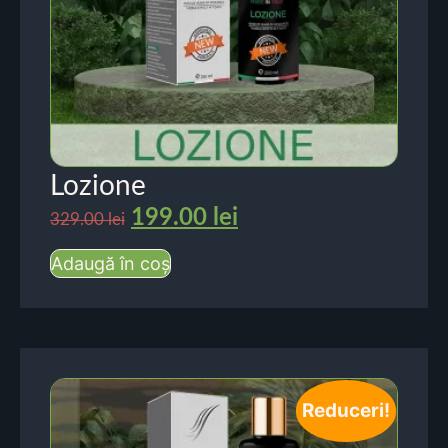
Lozione
199.00
lei
329.00
lei
Adaugă în coș
Reduceri!