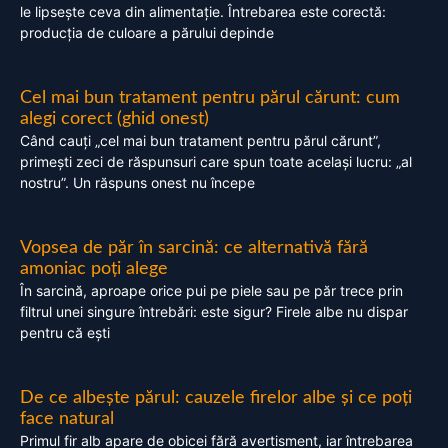
le lipsește ceva din alimentație. Întrebarea este corectă:
producția de culoare a părului depinde
Cel mai bun tratament pentru părul cărunt: cum
alegi corect (ghid onest)
Când cauți „cel mai bun tratament pentru părul cărunt”,
primești zeci de răspunsuri care spun toate același lucru: „al
nostru”. Un răspuns onest nu începe
Vopsea de păr în sarcină: ce alternativă fără
amoniac poți alege
În sarcină, aproape orice pui pe piele sau pe păr trece prin
filtrul unei singure întrebări: este sigur? Firele albe nu dispar
pentru că ești
De ce albește părul: cauzele firelor albe și ce poți
face natural
Primul fir alb apare de obicei fără avertisment, iar întrebarea