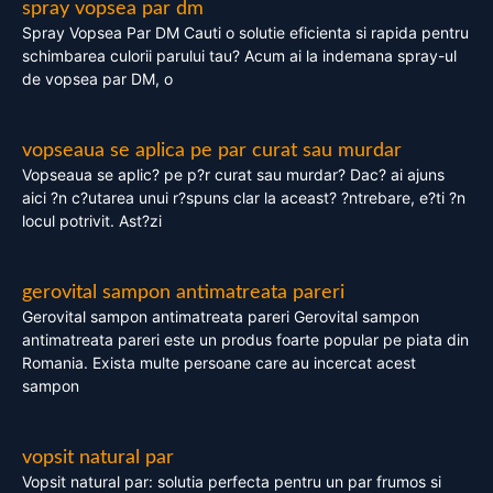
spray vopsea par dm
Spray Vopsea Par DM Cauti o solutie eficienta si rapida pentru
schimbarea culorii parului tau? Acum ai la indemana spray-ul
de vopsea par DM, o
vopseaua se aplica pe par curat sau murdar
Vopseaua se aplic? pe p?r curat sau murdar? Dac? ai ajuns
aici ?n c?utarea unui r?spuns clar la aceast? ?ntrebare, e?ti ?n
locul potrivit. Ast?zi
gerovital sampon antimatreata pareri
Gerovital sampon antimatreata pareri Gerovital sampon
antimatreata pareri este un produs foarte popular pe piata din
Romania. Exista multe persoane care au incercat acest
sampon
vopsit natural par
Vopsit natural par: solutia perfecta pentru un par frumos si