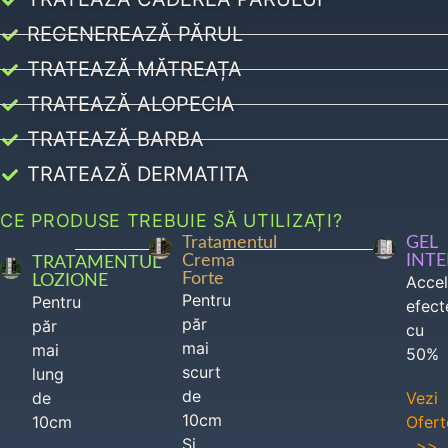
REGENEREAZĂ PĂRUL
TRATEAZĂ MĂTREAȚA
TRATEAZĂ ALOPECIA
TRATEAZĂ BARBA
TRATEAZĂ DERMATITA
CE PRODUSE TREBUIE SĂ UTILIZAȚI?
Tratamentul
GEL
Crema
INT
TRATAMENTUL
Forte
LOZIONE
Acce
Pentru
Pentru
efect
păr
păr
cu
mai
mai
50%
scurt
lung
de
de
Vezi
10cm
10cm
Ofert
Si
>>