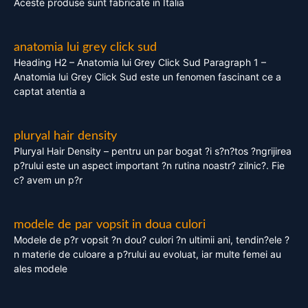
Aceste produse sunt fabricate in Italia
anatomia lui grey click sud
Heading H2 – Anatomia lui Grey Click Sud Paragraph 1 –
Anatomia lui Grey Click Sud este un fenomen fascinant ce a
captat atentia a
pluryal hair density
Pluryal Hair Density – pentru un par bogat ?i s?n?tos ?ngrijirea
p?rului este un aspect important ?n rutina noastr? zilnic?. Fie
c? avem un p?r
modele de par vopsit in doua culori
Modele de p?r vopsit ?n dou? culori ?n ultimii ani, tendin?ele ?
n materie de culoare a p?rului au evoluat, iar multe femei au
ales modele