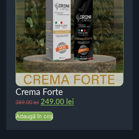
Crema Forte
249.00
lei
389.00
lei
Adaugă în coș