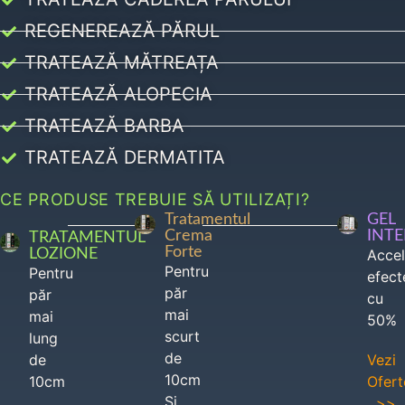
REGENEREAZĂ PĂRUL
TRATEAZĂ MĂTREAȚA
TRATEAZĂ ALOPECIA
TRATEAZĂ BARBA
TRATEAZĂ DERMATITA
CE PRODUSE TREBUIE SĂ UTILIZAȚI?
Tratamentul
GEL
Crema
INT
TRATAMENTUL
Forte
LOZIONE
Acce
Pentru
Pentru
efect
păr
păr
cu
mai
mai
50%
scurt
lung
de
de
Vezi
10cm
10cm
Ofert
Si
>>