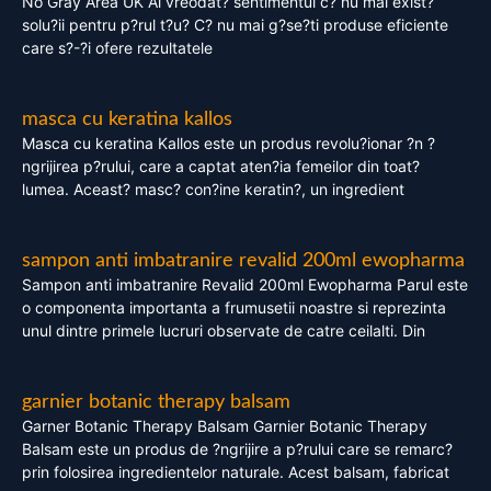
No Gray Area UK Ai vreodat? sentimentul c? nu mai exist?
solu?ii pentru p?rul t?u? C? nu mai g?se?ti produse eficiente
care s?-?i ofere rezultatele
masca cu keratina kallos
Masca cu keratina Kallos este un produs revolu?ionar ?n ?
ngrijirea p?rului, care a captat aten?ia femeilor din toat?
lumea. Aceast? masc? con?ine keratin?, un ingredient
sampon anti imbatranire revalid 200ml ewopharma
Sampon anti imbatranire Revalid 200ml Ewopharma Parul este
o componenta importanta a frumusetii noastre si reprezinta
unul dintre primele lucruri observate de catre ceilalti. Din
garnier botanic therapy balsam
Garner Botanic Therapy Balsam Garnier Botanic Therapy
Balsam este un produs de ?ngrijire a p?rului care se remarc?
prin folosirea ingredientelor naturale. Acest balsam, fabricat