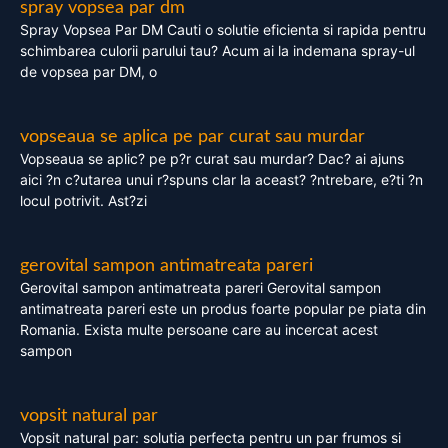
spray vopsea par dm
Spray Vopsea Par DM Cauti o solutie eficienta si rapida pentru
schimbarea culorii parului tau? Acum ai la indemana spray-ul
de vopsea par DM, o
vopseaua se aplica pe par curat sau murdar
Vopseaua se aplic? pe p?r curat sau murdar? Dac? ai ajuns
aici ?n c?utarea unui r?spuns clar la aceast? ?ntrebare, e?ti ?n
locul potrivit. Ast?zi
gerovital sampon antimatreata pareri
Gerovital sampon antimatreata pareri Gerovital sampon
antimatreata pareri este un produs foarte popular pe piata din
Romania. Exista multe persoane care au incercat acest
sampon
vopsit natural par
Vopsit natural par: solutia perfecta pentru un par frumos si