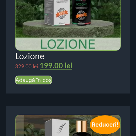
Lozione
199.00
lei
329.00
lei
Adaugă în coș
Reduceri!