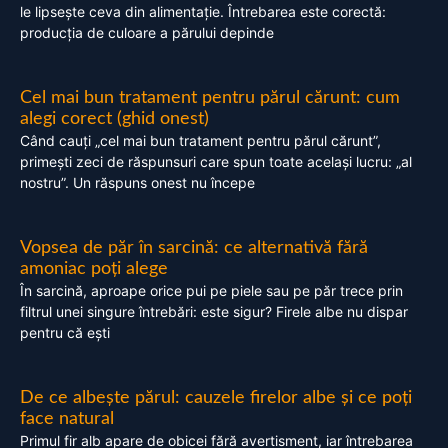
le lipsește ceva din alimentație. Întrebarea este corectă:
producția de culoare a părului depinde
Cel mai bun tratament pentru părul cărunt: cum
alegi corect (ghid onest)
Când cauți „cel mai bun tratament pentru părul cărunt”,
primești zeci de răspunsuri care spun toate același lucru: „al
nostru”. Un răspuns onest nu începe
Vopsea de păr în sarcină: ce alternativă fără
amoniac poți alege
În sarcină, aproape orice pui pe piele sau pe păr trece prin
filtrul unei singure întrebări: este sigur? Firele albe nu dispar
pentru că ești
De ce albește părul: cauzele firelor albe și ce poți
face natural
Primul fir alb apare de obicei fără avertisment, iar întrebarea