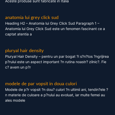
Aceste produse sunt fabricate in Italia
anatomia lui grey click sud
Heading H2 – Anatomia lui Grey Click Sud Paragraph 1 –
Anatomia lui Grey Click Sud este un fenomen fascinant ce a
captat atentia a
pluryal hair density
Pluryal Hair Density – pentru un par bogat ?i s?n?tos ?ngrijirea
p?rului este un aspect important ?n rutina noastr? zilnic?. Fie
c? avem un p?r
modele de par vopsit in doua culori
Modele de p?r vopsit ?n dou? culori ?n ultimii ani, tendin?ele ?
n materie de culoare a p?rului au evoluat, iar multe femei au
ales modele