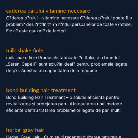
caderea parului vitamine necesare
C?derea p?rului – vitamine necesare C?derea p?rului poate fi o
problem? des ?nt?lnit? ?n r?ndul persoanelor de toate v?rstele.
Fie c? este cauzat? de factori
milk shake fiole
milk shake fiole Produsele fabricate ?n Italia, din brandul
„Sereni Capelli”, sunt solu?ia ideal? pentru problemele legate
de p?r. Acestea au capacitatea de a readuce
bond building hair treatment
Bond Building Hair Treatment – o solutie eficienta pentru
revitalizarea si protejarea parului In cautarea unei metode
eficiente pentru tratarea problemelor legate de par, multi
herbal gray hair
Herbal Gray Hair – Cum sa iti recapeti culoarea naturala a