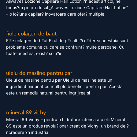
Allwaves Lozione Capillare Hair Lotion ?n acest articol, ne
focus?m pe produsul „Allwaves Lozione Capillare Hair Lotion”
– o lo?iune capilar? inovatoare care ofer? multiple
fiole colagen de baut
Fi?e colagen de b?ut Firul de p?r alb ?i c?derea acestuia sunt
probleme comune cu care se confrunt? multe persoane. Cu
toate acestea, exist? solu?ii
uleiu de masline pentru par
Uleiul de masline pentru par Uleiul de masline este un
ingredient minunat cu multiple beneficii pentru par. Acesta
este un remediu natural pentru ingrijirea si
mineral 89 vichy
Mineral 89 Vichy – pentru o hidratare intensa a pielii Mineral
89 este un produs revolu?ionar creat de Vichy, un brand de ?
ncredere ?n industria