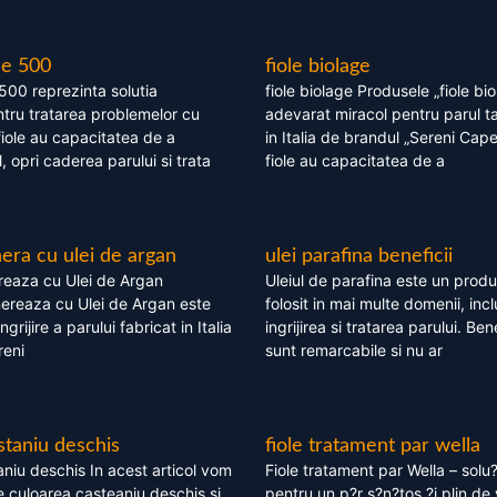
le 500
fiole biolage
 500 reprezinta solutia
fiole biolage Produsele „fiole bi
tru tratarea problemelor cu
adevarat miracol pentru parul t
fiole au capacitatea de a
in Italia de brandul „Sereni Capel
, opri caderea parului si trata
fiole au capacitatea de a
ra cu ulei de argan
ulei parafina beneficii
eaza cu Ulei de Argan
Uleiul de parafina este un produs
reaza cu Ulei de Argan este
folosit in mai multe domenii, incl
grijire a parului fabricat in Italia
ingrijirea si tratarea parului. Bene
reni
sunt remarcabile si nu ar
staniu deschis
fiole tratament par wella
niu deschis In acest articol vom
Fiole tratament par Wella – solu?
 culoarea casteaniu deschis si
pentru un p?r s?n?tos ?i plin de 