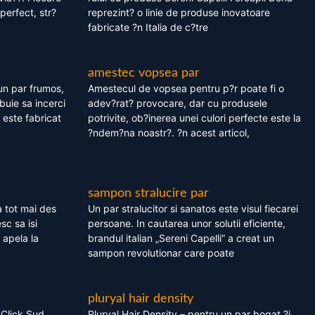
perfect, str?
reprezint? o linie de produse inovatoare
fabricate ?n Italia de c?tre
amestec vopsea par
un par frumos,
Amestecul de vopsea pentru p?r poate fi o
ebuie sa incerci
adev?rat? provocare, dar cu produsele
este fabricat
potrivite, ob?inerea unei culori perfecte este la
?ndem?na noastr?. ?n acest articol,
sampon stralucire par
 tot mai des
Un par stralucitor si sanatos este visul fiecarei
sc sa isi
persoane. In cautarea unor solutii eficiente,
 apela la
brandul italian „Sereni Capelli” a creat un
sampon revolutionar care poate
pluryal hair density
 Click Sud
Pluryal Hair Density – pentru un par bogat ?i