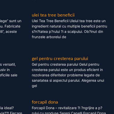
ulei tea tree beneficii
olage” sunt un
Ulei Tea Tree Beneficii Uleiul tea tree este un
au. Fabricate
ingredient natural cu multiple beneficii pentru
li”, aceste
s?n?tatea p?rului ?i a scalpului. Ob?inut din
frunzele arborelui de
gel pentru cresterea parului
 versatil,
Gel pentru cresterea parului Gelul pentru
usiv in
cresterea parului este un produs eficient in
ficiile sale
rezolvarea diferitelor probleme legate de
sanatatea si aspectul parului. Alegerea unui
gel
forcapil dona
ia ideal?
Forcapil Dona – revitalizare ?i ?ngrijire a p?
via??! Fiecare
rului cu produse Sereni Capelli Forcapil Dona