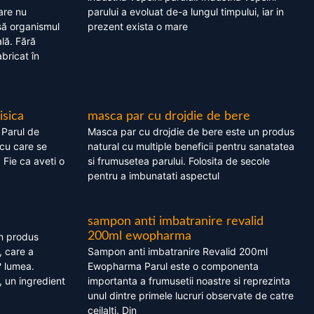
are nu
parului a evoluat de-a lungul timpului, iar in
asă organismul
prezent exista o mare
lă. Fără
bricat în
isica
masca par cu drojdie de bere
 Parul de
Masca par cu drojdie de bere este un produs
cu care se
natural cu multiple beneficii pentru sanatatea
. Fie ca aveti o
si frumusetea parului. Folosita de secole
pentru a imbunatati aspectul
sampon anti imbatranire revalid
200ml ewopharma
un produs
, care a
Sampon anti imbatranire Revalid 200ml
? lumea.
Ewopharma Parul este o componenta
 un ingredient
importanta a frumusetii noastre si reprezinta
unul dintre primele lucruri observate de catre
ceilalti. Din