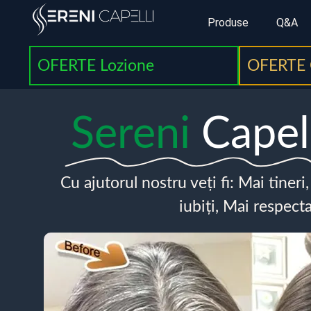
Produse
Q&A
OFERTE Lozione
OFERTE 
Sereni
Capel
Cu ajutorul nostru veți fi: Mai tineri
iubiți, Mai respecta