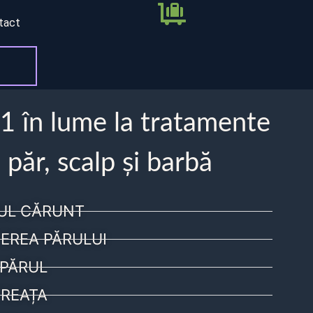
tact
 1 în lume la tratamente
 păr, scalp și barbă
UL CĂRUNT
EREA PĂRULUI
PĂRUL
REAȚA