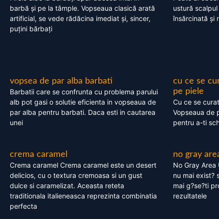
barbă și pe la tâmple. Vopseaua clasică arată
ustură scalpul
artificial, se vede rădăcina imediat și, sincer,
însărcinată și 
puțini bărbați
vopsea de par alba barbati
cu ce se cu
pe piele
Barbatii care se confrunta cu problema parului
alb pot gasi o solutie eficienta in vopseaua de
Cu ce se cura
par alba pentru barbati. Daca esti in cautarea
Vopseaua de p
unei
pentru a-ti sc
crema caramel
no gray are
Crema caramel Crema caramel este un desert
No Gray Area 
delicios, cu o textura cremoasa si un gust
nu mai exist? s
dulce si caramelizat. Aceasta reteta
mai g?se?ti pr
traditionala italieneasca reprezinta combinatia
rezultatele
perfecta