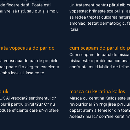
 de fiecare dată. Poate ești
Un tratament pentru părul alb c
nu vrei să riști, sau pur și simplu
vopsește: hrănește scalpul și l
să redea treptat culoarea natura
amoniac, testat dermatologic, fa
Italia.
rata vopseaua de par de
cum scapam de parul de p
Cum scapam de parul de pisica
ta vopseaua de par de pe piele
pisica este o problema comuna 
ar poate fi o alegere excelenta
confrunta multi iubitori de feline
himba look-ul, insa ce te
a uk
masca cu keratina kallos
UK Ai vreodat? sentimentul c?
Masca cu keratina Kallos este 
olu?ii pentru p?rul t?u? C? nu
revolu?ionar ?n ?ngrijirea p?rului
oduse eficiente care s?-?i ofere
captat aten?ia femeilor din toat
Aceast? masc? con?ine keratin?,