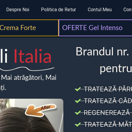
Despre Noi
Politica de Retur
Contul Meu
Con
Crema Forte
OFERTE Gel Intenso
Brandul nr.
li
Italia
pentru
, Mai atrăgători, Mai
ți.
TRATEAZĂ PĂR
TRATEAZĂ CĂD
REGENEREAZĂ 
TRATEAZĂ MĂT