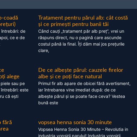
ap-coadă
Tratament pentru părul alb: cât costă
prețuri)
și ce primești pentru banii tăi
 întrebări: de
Când cauți „tratament păr alb preț”, vrei un
apoi, ce e de
răspuns direct, nu o pagină care ascunde
t
costul până la final. Îți dăm mai jos prețurile
clare,
ce
De ce albește părul: cauzele firelor
oți alege
albe și ce poți face natural
 piele sau pe
Primul fir alb apare de obicei fără avertisment,
 întrebări: este
iar întrebarea vine imediat după: de ce
ru că ești
albește părul și se poate face ceva? Vestea
bună este
 fără
vopsea henna sonia 30 minute
area
Vopsea Henna Sonia 30 Minute – Revolutia in
industria vopsirii parului! Industria vopsirii