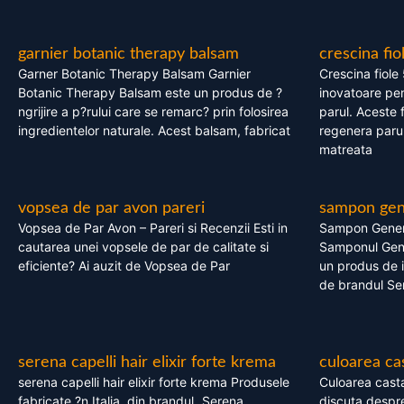
garnier botanic therapy balsam
crescina fio
Garner Botanic Therapy Balsam Garnier
Crescina fiole
Botanic Therapy Balsam este un produs de ?
inovatoare pen
ngrijire a p?rului care se remarc? prin folosirea
parul. Aceste 
ingredientelor naturale. Acest balsam, fabricat
regenera parul
matreata
vopsea de par avon pareri
sampon gene
Vopsea de Par Avon – Pareri si Recenzii Esti in
Sampon Gener
cautarea unei vopsele de par de calitate si
Samponul Gene
eficiente? Ai auzit de Vopsea de Par
un produs de in
de brandul Se
serena capelli hair elixir forte krema
culoarea ca
serena capelli hair elixir forte krema Produsele
Culoarea casta
fabricate ?n Italia, din brandul „Serena
discuta despre