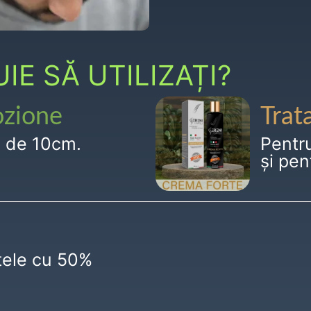
E SĂ UTILIZAȚI?
ozione
Trat
g de 10cm.
Pentr
și pen
ctele cu 50%