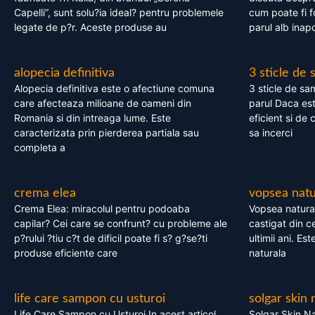
Capelli”, sunt solu?ia ideal? pentru problemele
cum poate fi f
legate de p?r. Aceste produse au
parul alb inapo
alopecia definitiva
3 sticle de
Alopecia definitiva este o afectiune comuna
3 sticle de sa
care afecteaza milioane de oameni din
parul Daca est
Romania si din intreaga lume. Este
eficient si de 
caracterizata prin pierderea partiala sau
sa incerci
completa a
crema elea
vopsea natu
Crema Elea: miracolul pentru podoaba
Vopsea natura
capilar? Cei care se confrunt? cu probleme ale
castigat din c
p?rului ?tiu c?t de dificil poate fi s? g?se?ti
ultimii ani. Es
produse eficiente care
naturala
life care sampon cu usturoi
solgar skin 
Life Care Sampon cu Usturoi In acest articol,
Solgar Skin Na