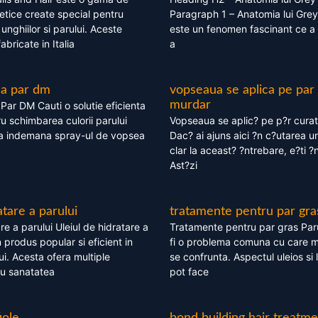
tice create special pentru
Paragraph 1 – Anatomia lui Grey
i, unghiilor si parului. Aceste
este un fenomen fascinant ce a 
bricate in Italia
a
ea par dm
vopseaua se aplica pe par
murdar
ar DM Cauti o solutie eficienta
ru schimbarea culorii parului
Vopseaua se aplic? pe p?r cura
la indemana spray-ul de vopsea
Dac? ai ajuns aici ?n c?utarea u
clar la aceast? ?ntrebare, e?ti ?n
Ast?zi
atare a parului
tratamente pentru par gra
re a parului Uleiul de hidratare a
Tratamente pentru par gras Par
 produs popular si eficient in
fi o problema comuna cu care 
lui. Acesta ofera multiple
se confrunta. Aspectul uleios si
ru sanatatea
pot face