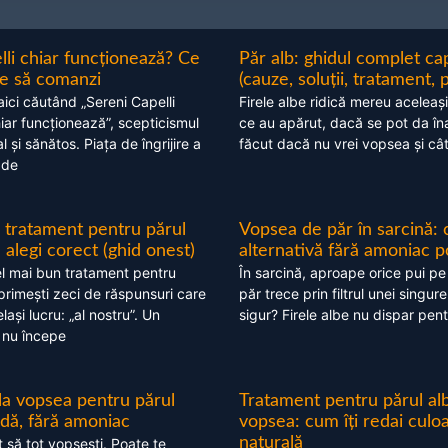
lli chiar funcționează? Ce
Păr alb: ghidul complet c
nte să comanzi
(cauze, soluții, tratament, 
aici căutând „Sereni Capelli
Firele albe ridică mereu aceleași
hiar funcționează”, scepticismul
ce au apărut, dacă se pot da în
 și sănătos. Piața de îngrijire a
făcut dacă nu vrei vopsea și câ
 de
 tratament pentru părul
Vopsea de păr în sarcină: 
alegi corect (ghid onest)
alternativă fără amoniac p
l mai bun tratament pentru
În sarcină, aproape orice pui pe
 primești zeci de răspunsuri care
păr trece prin filtrul unei singure
ași lucru: „al nostru”. Un
sigur? Firele albe nu dispar pent
 nu începe
 la vopsea pentru părul
Tratament pentru părul alb
ndă, fără amoniac
vopsea: cum îți redai culo
naturală
t să tot vopsești. Poate te