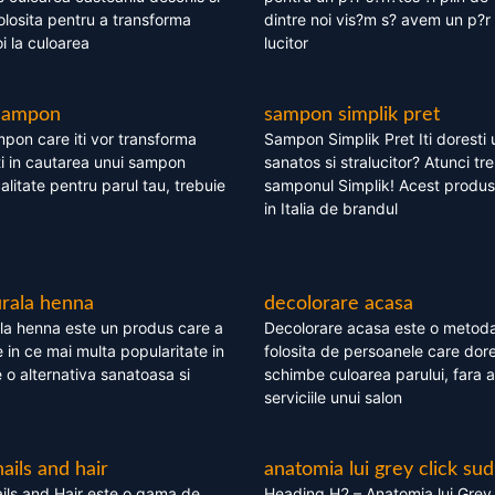
olosita pentru a transforma
dintre noi vis?m s? avem un p?r 
i la culoarea
lucitor
 sampon
sampon simplik pret
mpon care iti vor transforma
Sampon Simplik Pret Iti doresti 
i in cautarea unui sampon
sanatos si stralucitor? Atunci tr
calitate pentru parul tau, trebuie
samponul Simplik! Acest produs 
in Italia de brandul
rala henna
decolorare acasa
la henna este un produs care a
Decolorare acasa este o metoda
e in ce mai multa popularitate in
folosita de persoanele care dore
te o alternativa sanatoasa si
schimbe culoarea parului, fara a
serviciile unui salon
nails and hair
anatomia lui grey click sud
ils and Hair este o gama de
Heading H2 – Anatomia lui Grey