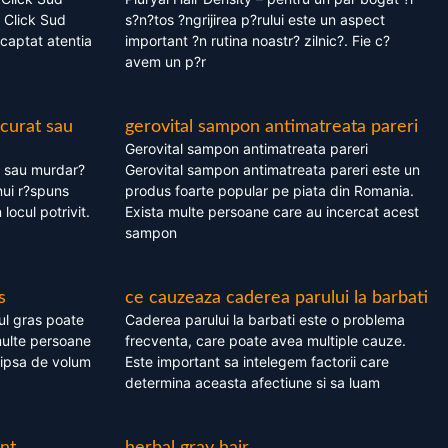
 Click Sud
s?n?tos ?ngrijirea p?rului este un aspect
captat atentia
important ?n rutina noastr? zilnic?. Fie c?
avem un p?r
 curat sau
gerovital sampon antimatreata pareri
Gerovital sampon antimatreata pareri
t sau murdar?
Gerovital sampon antimatreata pareri este un
nui r?spuns
produs foarte popular pe piata din Romania.
 locul potrivit.
Exista multe persoane care au incercat acest
sampon
s
ce cauzeaza caderea parului la barbati
ul gras poate
Caderea parului la barbati este o problema
multe persoane
frecventa, care poate avea multiple cauze.
 lipsa de volum
Este important sa intelegem factorii care
determina aceasta afectiune si sa luam