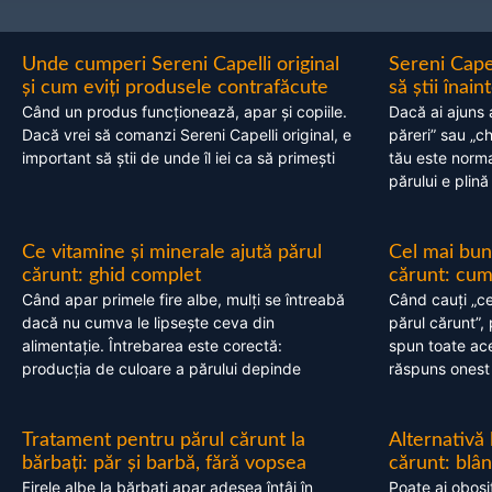
Unde cumperi Sereni Capelli original
Sereni Cape
și cum eviți produsele contrafăcute
să știi înai
Când un produs funcționează, apar și copiile.
Dacă ai ajuns 
Dacă vrei să comanzi Sereni Capelli original, e
păreri” sau „c
important să știi de unde îl iei ca să primești
tău este normal
părului e plină
Ce vitamine și minerale ajută părul
Cel mai bun
cărunt: ghid complet
cărunt: cum 
Când apar primele fire albe, mulți se întreabă
Când cauți „ce
dacă nu cumva le lipsește ceva din
părul cărunt”,
alimentație. Întrebarea este corectă:
spun toate acel
producția de culoare a părului depinde
răspuns onest
Tratament pentru părul cărunt la
Alternativă
bărbați: păr și barbă, fără vopsea
cărunt: blâ
Firele albe la bărbați apar adesea întâi în
Poate ai obosi