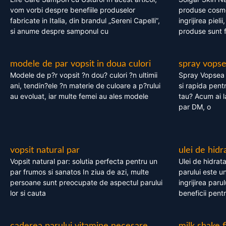
vom vorbi despre benefiile produselor
produse cosme
fabricate in Italia, din brandul „Sereni Capelli”,
ingrijirea pieli
si anume despre samponul cu
produse sunt fa
modele de par vopsit in doua culori
spray vops
Modele de p?r vopsit ?n dou? culori ?n ultimii
Spray Vopsea P
ani, tendin?ele ?n materie de culoare a p?rului
si rapida pent
au evoluat, iar multe femei au ales modele
tau? Acum ai 
par DM, o
vopsit natural par
ulei de hidr
Vopsit natural par: solutia perfecta pentru un
Ulei de hidrata
par frumos si sanatos In ziua de azi, multe
parului este un
persoane sunt preocupate de aspectul parului
ingrijirea paru
lor si cauta
beneficii pent