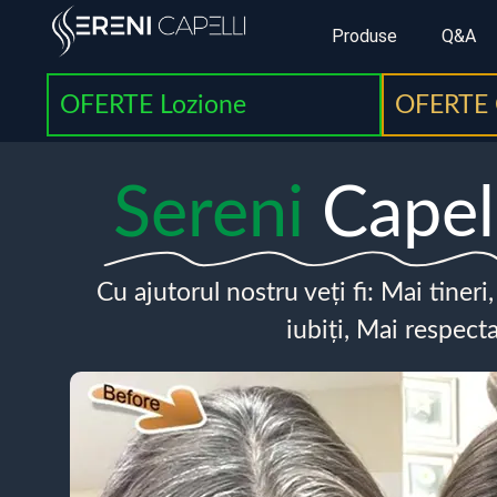
Produse
Q&A
OFERTE Lozione
OFERTE 
Sereni
Capel
Cu ajutorul nostru veți fi: Mai tineri
iubiți, Mai respecta