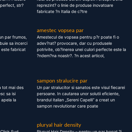
perfect, str?
reprezint? o linie de produse inovatoare
fabricate ?n Italia de c?tre
amestec vopsea par
un par frumos,
Amestecul de vopsea pentru p?r poate fi o
ebuie sa incerci
adev?rat? provocare, dar cu produsele
este fabricat
potrivite, ob?inerea unei culori perfecte este la
?ndem?na noastr?. ?n acest articol,
sampon stralucire par
 tot mai des
Un par stralucitor si sanatos este visul fiecarei
sc sa isi
persoane. In cautarea unor solutii eficiente,
 apela la
brandul italian „Sereni Capelli” a creat un
sampon revolutionar care poate
pluryal hair density
 Click Sud
Pluryal Hair Density – pentru un par bogat ?i