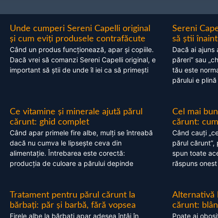
Unde cumperi Sereni Capelli original
Sereni Cape
și cum eviți produsele contrafăcute
să știi înai
Când un produs funcționează, apar și copiile.
Dacă ai ajuns 
Dacă vrei să comanzi Sereni Capelli original, e
păreri” sau „c
important să știi de unde îl iei ca să primești
tău este normal
părului e plină
Ce vitamine și minerale ajută părul
Cel mai bun
cărunt: ghid complet
cărunt: cum 
Când apar primele fire albe, mulți se întreabă
Când cauți „ce
dacă nu cumva le lipsește ceva din
părul cărunt”,
alimentație. Întrebarea este corectă:
spun toate acel
producția de culoare a părului depinde
răspuns onest
Tratament pentru părul cărunt la
Alternativă
bărbați: păr și barbă, fără vopsea
cărunt: blâ
Firele albe la bărbați apar adesea întâi în
Poate ai obosi