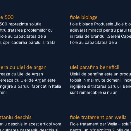
le 500
fiole biolage
 500 reprezinta solutia
fiole biolage Produsele „fiole bi
tru tratarea problemelor cu
adevarat miracol pentru parul t
fiole au capacitatea de a
in Italia de brandul „Sereni Capel
, opri caderea parului si trata
fiole au capacitatea de a
ra cu ulei de argan
ulei parafina beneficii
eaza cu Ulei de Argan
Uleiul de parafina este un produs
reaza cu Ulei de Argan este
folosit in mai multe domenii, incl
grijire a parului fabricat in Italia
ingrijirea si tratarea parului. Bene
reni
sunt remarcabile si nu ar
staniu deschis
fiole tratament par wella
niu deschis In acest articol vom
Fiole tratament par Wella – solu?
 culoarea casteaniu deschis si
pentru un p?r s?n?tos ?i plin de 