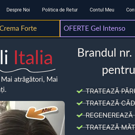
Despre Noi
Politica de Retur
Contul Meu
Con
Crema Forte
OFERTE Gel Intenso
Brandul nr.
li
Italia
pentru
, Mai atrăgători, Mai
ți.
TRATEAZĂ PĂR
TRATEAZĂ CĂD
REGENEREAZĂ 
TRATEAZĂ MĂT