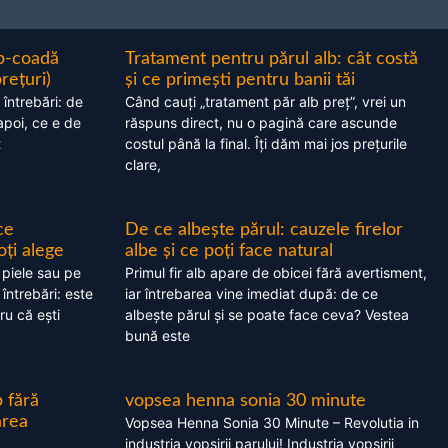
ap-coadă
Tratament pentru părul alb: cât costă
prețuri)
și ce primești pentru banii tăi
 întrebări: de
Când cauți „tratament păr alb preț”, vrei un
apoi, ce e de
răspuns direct, nu o pagină care ascunde
t
costul până la final. Îți dăm mai jos prețurile
clare,
ce
De ce albește părul: cauzele firelor
oți alege
albe și ce poți face natural
 piele sau pe
Primul fir alb apare de obicei fără avertisment,
 întrebări: este
iar întrebarea vine imediat după: de ce
ru că ești
albește părul și se poate face ceva? Vestea
bună este
 fără
vopsea henna sonia 30 minute
area
Vopsea Henna Sonia 30 Minute – Revolutia in
industria vopsirii parului! Industria vopsirii