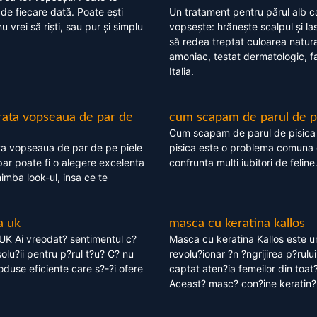
 de fiecare dată. Poate ești
Un tratament pentru părul alb c
nu vrei să riști, sau pur și simplu
vopsește: hrănește scalpul și l
să redea treptat culoarea natura
amoniac, testat dermatologic, fa
Italia.
rata vopseaua de par de
cum scapam de parul de p
Cum scapam de parul de pisica
ta vopseaua de par de pe piele
pisica este o problema comuna 
ar poate fi o alegere excelenta
confrunta multi iubitori de feline
himba look-ul, insa ce te
a uk
masca cu keratina kallos
UK Ai vreodat? sentimentul c?
Masca cu keratina Kallos este 
olu?ii pentru p?rul t?u? C? nu
revolu?ionar ?n ?ngrijirea p?rului
oduse eficiente care s?-?i ofere
captat aten?ia femeilor din toat
Aceast? masc? con?ine keratin?,