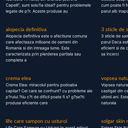
Capelli”, sunt solu?ia ideal? pentru problemele
cum poate fi f
legate de p?r. Aceste produse au
parul alb inapo
alopecia definitiva
3 sticle de
Alopecia definitiva este o afectiune comuna
3 sticle de sa
care afecteaza milioane de oameni din
parul Daca est
Romania si din intreaga lume. Este
eficient si de 
caracterizata prin pierderea partiala sau
sa incerci
completa a
crema elea
vopsea natu
Crema Elea: miracolul pentru podoaba
Vopsea natura
capilar? Cei care se confrunt? cu probleme ale
castigat din c
p?rului ?tiu c?t de dificil poate fi s? g?se?ti
ultimii ani. Es
produse eficiente care
naturala
life care sampon cu usturoi
solgar skin 
Life Care Sampon cu Usturoi In acest articol,
Solgar Skin Na