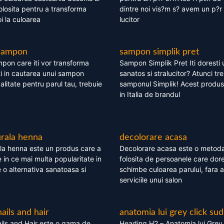
olosita pentru a transforma
dintre noi vis?m s? avem un p?r 
i la culoarea
lucitor
 sampon
sampon simplik pret
mpon care iti vor transforma
Sampon Simplik Pret Iti doresti 
i in cautarea unui sampon
sanatos si stralucitor? Atunci tr
calitate pentru parul tau, trebuie
samponul Simplik! Acest produs 
in Italia de brandul
rala henna
decolorare acasa
la henna este un produs care a
Decolorare acasa este o metoda
e in ce mai multa popularitate in
folosita de persoanele care dore
te o alternativa sanatoasa si
schimbe culoarea parului, fara a
serviciile unui salon
nails and hair
anatomia lui grey click sud
ils and Hair este o gama de
Heading H2 – Anatomia lui Grey