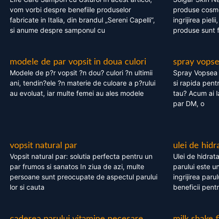
vom vorbi despre benefiile produselor
produse cosme
fabricate in Italia, din brandul „Sereni Capelli”,
ingrijirea pieli
si anume despre samponul cu
produse sunt fa
modele de par vopsit in doua culori
spray vops
Modele de p?r vopsit ?n dou? culori ?n ultimii
Spray Vopsea P
ani, tendin?ele ?n materie de culoare a p?rului
si rapida pent
au evoluat, iar multe femei au ales modele
tau? Acum ai 
par DM, o
vopsit natural par
ulei de hidr
Vopsit natural par: solutia perfecta pentru un
Ulei de hidrata
par frumos si sanatos In ziua de azi, multe
parului este un
persoane sunt preocupate de aspectul parului
ingrijirea paru
lor si cauta
beneficii pent