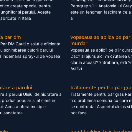
tice create special pentru
Paragraph 1 – Anatomia lui Grey
i, unghiilor si parului. Aceste
este un fenomen fascinant ce a 
bricate in Italia
a
ea par dm
vopseaua se aplica pe par
murdar
ar DM Cauti o solutie eficienta
ru schimbarea culorii parului
Vopseaua se aplic? pe p?r cura
la indemana spray-ul de vopsea
Dac? ai ajuns aici ?n c?utarea u
clar la aceast? ?ntrebare, e?ti ?n
Ast?zi
atare a parului
tratamente pentru par gra
re a parului Uleiul de hidratare a
Tratamente pentru par gras Par
 produs popular si eficient in
fi o problema comuna cu care 
lui. Acesta ofera multiple
se confrunta. Aspectul uleios si
ru sanatatea
pot face