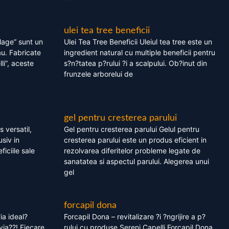
ulei tea tree beneficii
olage” sunt un
Ulei Tea Tree Beneficii Uleiul tea tree este un
au. Fabricate
ingredient natural cu multiple beneficii pentru
li”, aceste
s?n?tatea p?rului ?i a scalpului. Ob?inut din
frunzele arborelui de
gel pentru cresterea parului
 versatil,
Gel pentru cresterea parului Gelul pentru
usiv in
cresterea parului este un produs eficient in
ficiile sale
rezolvarea diferitelor probleme legate de
sanatatea si aspectul parului. Alegerea unui
gel
forcapil dona
ia ideal?
Forcapil Dona – revitalizare ?i ?ngrijire a p?
via??! Fiecare
rului cu produse Sereni Capelli Forcapil Dona