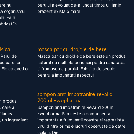
are nu
parului a evoluat de-a lungul timpului, iar in
asă organismul
prezent exista o mare
lă. Fără
bricat în
isica
masca par cu drojdie de bere
 Parul de
Masca par cu drojdie de bere este un produs
cu care se
natural cu multiple beneficii pentru sanatatea
. Fie ca aveti o
si frumusetea parului. Folosita de secole
pentru a imbunatati aspectul
sampon anti imbatranire revalid
200ml ewopharma
un produs
, care a
Sampon anti imbatranire Revalid 200ml
? lumea.
Ewopharma Parul este o componenta
 un ingredient
importanta a frumusetii noastre si reprezinta
unul dintre primele lucruri observate de catre
ceilalti. Din