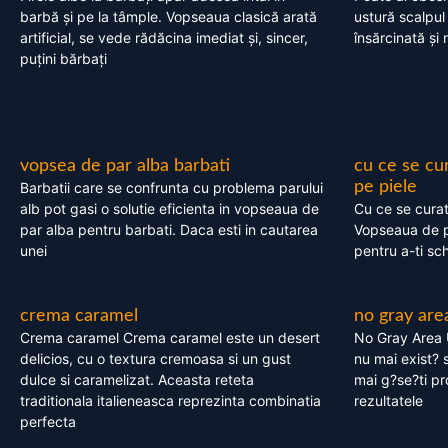
barbă și pe la tâmple. Vopseaua clasică arată
ustură scalpul
artificial, se vede rădăcina imediat și, sincer,
însărcinată și 
puțini bărbați
vopsea de par alba barbati
cu ce se cu
pe piele
Barbatii care se confrunta cu problema parului
alb pot gasi o solutie eficienta in vopseaua de
Cu ce se cura
par alba pentru barbati. Daca esti in cautarea
Vopseaua de p
unei
pentru a-ti sc
crema caramel
no gray are
Crema caramel Crema caramel este un desert
No Gray Area 
delicios, cu o textura cremoasa si un gust
nu mai exist? s
dulce si caramelizat. Aceasta reteta
mai g?se?ti pr
traditionala italieneasca reprezinta combinatia
rezultatele
perfecta