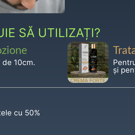
E SĂ UTILIZAȚI?
ozione
Trat
g de 10cm.
Pentr
și pen
ctele cu 50%