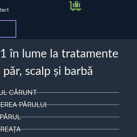
tact
 1 în lume la tratamente
 păr, scalp și barbă
UL CĂRUNT
EREA PĂRULUI
PĂRUL
REAȚA