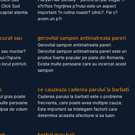
 Click Sud
s?n?tos ?ngrijirea p?rului este un aspect
captat atentia
important ?n rutina noastr? zilnic?. Fie c?
avem un p?r
 curat sau
gerovital sampon antimatreata pareri
Gerovital sampon antimatreata pareri
t sau murdar?
Gerovital sampon antimatreata pareri este un
nui r?spuns
produs foarte popular pe piata din Romania.
 locul potrivit.
Exista multe persoane care au incercat acest
sampon
s
ce cauzeaza caderea parului la barbati
ul gras poate
Caderea parului la barbati este o problema
multe persoane
frecventa, care poate avea multiple cauze.
 lipsa de volum
Este important sa intelegem factorii care
determina aceasta afectiune si sa luam