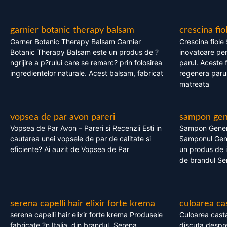
garnier botanic therapy balsam
crescina fio
Garner Botanic Therapy Balsam Garnier
Crescina fiole
Botanic Therapy Balsam este un produs de ?
inovatoare pen
ngrijire a p?rului care se remarc? prin folosirea
parul. Aceste 
ingredientelor naturale. Acest balsam, fabricat
regenera parul
matreata
vopsea de par avon pareri
sampon gene
Vopsea de Par Avon – Pareri si Recenzii Esti in
Sampon Gener
cautarea unei vopsele de par de calitate si
Samponul Gene
eficiente? Ai auzit de Vopsea de Par
un produs de in
de brandul Se
serena capelli hair elixir forte krema
culoarea ca
serena capelli hair elixir forte krema Produsele
Culoarea casta
fabricate ?n Italia, din brandul „Serena
discuta despre