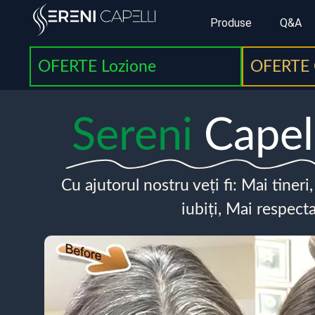
Produse
Q&A
OFERTE Lozione
OFERTE 
Sereni
Capel
Cu ajutorul nostru veți fi: Mai tineri
iubiți, Mai respecta