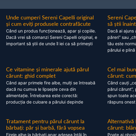
Unde cumperi Sereni Capelli original
Sereni Cape
și cum eviți produsele contrafăcute
să știi înai
Când un produs funcționează, apar și copiile.
Dacă ai ajuns 
Dacă vrei să comanzi Sereni Capelli original, e
păreri” sau „c
important să știi de unde îl iei ca să primești
tău este normal
părului e plină
Ce vitamine și minerale ajută părul
Cel mai bun
cărunt: ghid complet
cărunt: cum 
Când apar primele fire albe, mulți se întreabă
Când cauți „ce
dacă nu cumva le lipsește ceva din
părul cărunt”,
alimentație. Întrebarea este corectă:
spun toate acel
producția de culoare a părului depinde
răspuns onest
Tratament pentru părul cărunt la
Alternativă
bărbați: păr și barbă, fără vopsea
cărunt: blâ
Firele albe la bărbați apar adesea întâi în
Poate ai obosi