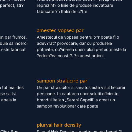
perfect, str?
reprezint? o linie de produse inovatoare
fabricate ?n Italia de c?tre
amestec vopsea par
un par frumos,
Amestecul de vopsea pentru p?r poate fi o
ebuie sa incerci
adev?rat? provocare, dar cu produsele
este fabricat
potrivite, ob?inerea unei culori perfecte este la
?ndem?na noastr?. ?n acest articol,
sampon stralucire par
 tot mai des
Un par stralucitor si sanatos este visul fiecarei
sc sa isi
persoane. In cautarea unor solutii eficiente,
 apela la
brandul italian „Sereni Capelli” a creat un
sampon revolutionar care poate
pluryal hair density
 Click Sud
Pluryal Hair Density – pentru un par bogat ?i