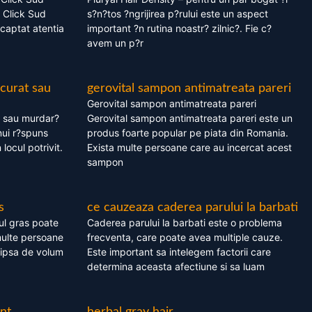
 Click Sud
s?n?tos ?ngrijirea p?rului este un aspect
captat atentia
important ?n rutina noastr? zilnic?. Fie c?
avem un p?r
 curat sau
gerovital sampon antimatreata pareri
Gerovital sampon antimatreata pareri
t sau murdar?
Gerovital sampon antimatreata pareri este un
nui r?spuns
produs foarte popular pe piata din Romania.
 locul potrivit.
Exista multe persoane care au incercat acest
sampon
s
ce cauzeaza caderea parului la barbati
ul gras poate
Caderea parului la barbati este o problema
multe persoane
frecventa, care poate avea multiple cauze.
 lipsa de volum
Este important sa intelegem factorii care
determina aceasta afectiune si sa luam