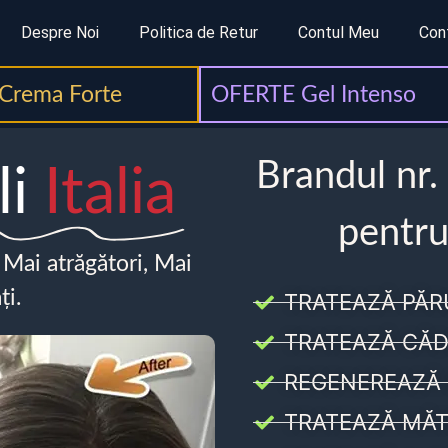
Despre Noi
Politica de Retur
Contul Meu
Con
Crema Forte
OFERTE Gel Intenso
Brandul nr.
li
Italia
pentru
, Mai atrăgători, Mai
ți.
TRATEAZĂ PĂR
TRATEAZĂ CĂD
REGENEREAZĂ 
TRATEAZĂ MĂT