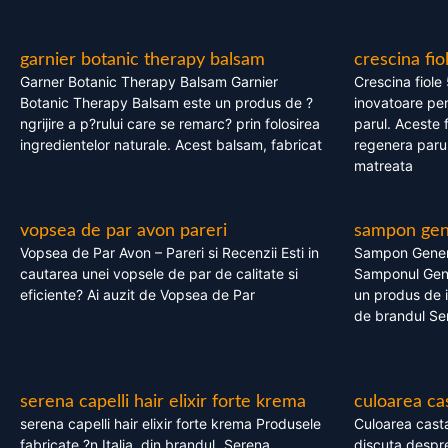
garnier botanic therapy balsam
crescina fio
Garner Botanic Therapy Balsam Garnier
Crescina fiole
Botanic Therapy Balsam este un produs de ?
inovatoare pen
ngrijire a p?rului care se remarc? prin folosirea
parul. Aceste 
ingredientelor naturale. Acest balsam, fabricat
regenera parul
matreata
vopsea de par avon pareri
sampon gene
Vopsea de Par Avon – Pareri si Recenzii Esti in
Sampon Gener
cautarea unei vopsele de par de calitate si
Samponul Gene
eficiente? Ai auzit de Vopsea de Par
un produs de in
de brandul Se
serena capelli hair elixir forte krema
culoarea ca
serena capelli hair elixir forte krema Produsele
Culoarea casta
fabricate ?n Italia, din brandul „Serena
discuta despre