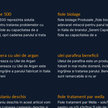
le 500
fiole biolage
 500 reprezinta solutia
fiole biolage Produsele „fiole bi
tru tratarea problemelor cu
adevarat miracol pentru parul t
fiole au capacitatea de a
in Italia de brandul „Sereni Capel
, opri caderea parului si trata
fiole au capacitatea de a
ra cu ulei de argan
ulei parafina beneficii
eaza cu Ulei de Argan
Uleiul de parafina este un produs
reaza cu Ulei de Argan este
folosit in mai multe domenii, incl
grijire a parului fabricat in Italia
ingrijirea si tratarea parului. Bene
reni
sunt remarcabile si nu ar
staniu deschis
fiole tratament par wella
niu deschis In acest articol vom
Fiole tratament par Wella – solu?
 culoarea casteaniu deschis si
pentru un p?r s?n?tos ?i plin de 