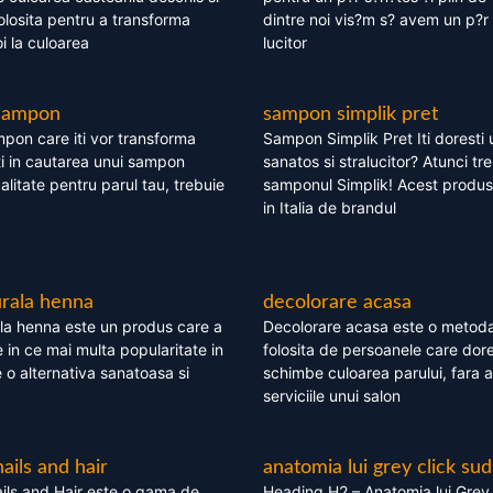
olosita pentru a transforma
dintre noi vis?m s? avem un p?r 
i la culoarea
lucitor
 sampon
sampon simplik pret
mpon care iti vor transforma
Sampon Simplik Pret Iti doresti 
i in cautarea unui sampon
sanatos si stralucitor? Atunci tr
calitate pentru parul tau, trebuie
samponul Simplik! Acest produs 
in Italia de brandul
rala henna
decolorare acasa
la henna este un produs care a
Decolorare acasa este o metoda
e in ce mai multa popularitate in
folosita de persoanele care dore
te o alternativa sanatoasa si
schimbe culoarea parului, fara a
serviciile unui salon
nails and hair
anatomia lui grey click sud
ils and Hair este o gama de
Heading H2 – Anatomia lui Grey