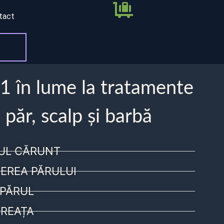
tact
 1 în lume la tratamente
 păr, scalp și barbă
UL CĂRUNT
EREA PĂRULUI
PĂRUL
REAȚA