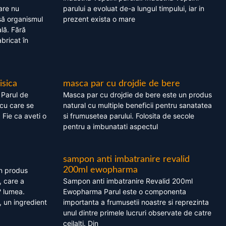
are nu
parului a evoluat de-a lungul timpului, iar in
asă organismul
prezent exista o mare
lă. Fără
bricat în
isica
masca par cu drojdie de bere
 Parul de
Masca par cu drojdie de bere este un produs
cu care se
natural cu multiple beneficii pentru sanatatea
. Fie ca aveti o
si frumusetea parului. Folosita de secole
pentru a imbunatati aspectul
sampon anti imbatranire revalid
200ml ewopharma
un produs
, care a
Sampon anti imbatranire Revalid 200ml
? lumea.
Ewopharma Parul este o componenta
 un ingredient
importanta a frumusetii noastre si reprezinta
unul dintre primele lucruri observate de catre
ceilalti. Din