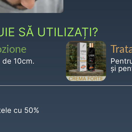
E SĂ UTILIZAȚI?
ozione
Trat
g de 10cm.
Pentr
și pen
ctele cu 50%