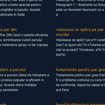
tice create special pentru
Paragraph 1 – Anatomia lui Grey
i, unghiilor si parului. Aceste
este un fenomen fascinant ce a 
bricate in Italia
a
ea par dm
vopseaua se aplica pe par
murdar
ar DM Cauti o solutie eficienta
ru schimbarea culorii parului
Vopseaua se aplic? pe p?r cura
la indemana spray-ul de vopsea
Dac? ai ajuns aici ?n c?utarea u
clar la aceast? ?ntrebare, e?ti ?n
Ast?zi
atare a parului
tratamente pentru par gra
re a parului Uleiul de hidratare a
Tratamente pentru par gras Par
 produs popular si eficient in
fi o problema comuna cu care 
lui. Acesta ofera multiple
se confrunta. Aspectul uleios si
ru sanatatea
pot face