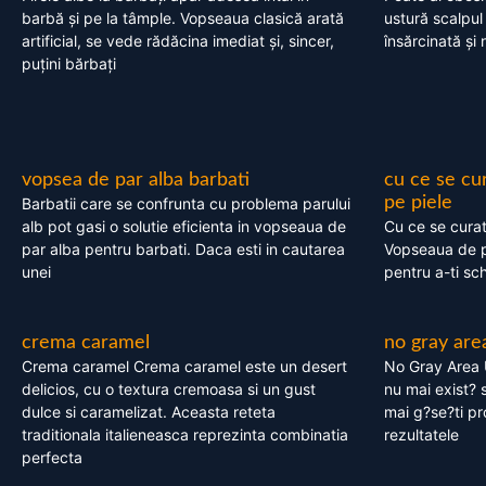
barbă și pe la tâmple. Vopseaua clasică arată
ustură scalpul
artificial, se vede rădăcina imediat și, sincer,
însărcinată și 
puțini bărbați
vopsea de par alba barbati
cu ce se cu
pe piele
Barbatii care se confrunta cu problema parului
alb pot gasi o solutie eficienta in vopseaua de
Cu ce se cura
par alba pentru barbati. Daca esti in cautarea
Vopseaua de p
unei
pentru a-ti sc
crema caramel
no gray are
Crema caramel Crema caramel este un desert
No Gray Area 
delicios, cu o textura cremoasa si un gust
nu mai exist? s
dulce si caramelizat. Aceasta reteta
mai g?se?ti pr
traditionala italieneasca reprezinta combinatia
rezultatele
perfecta