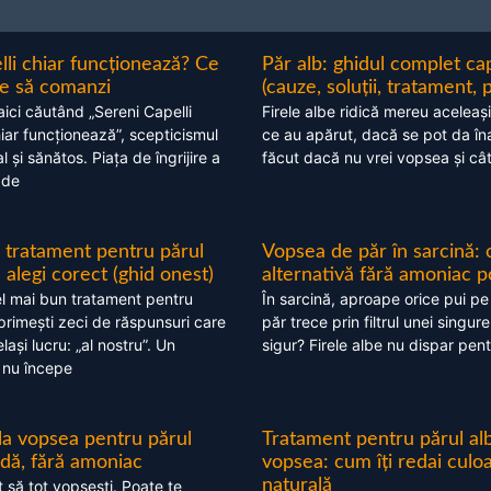
lli chiar funcționează? Ce
Păr alb: ghidul complet c
nte să comanzi
(cauze, soluții, tratament, 
aici căutând „Sereni Capelli
Firele albe ridică mereu aceleași
hiar funcționează”, scepticismul
ce au apărut, dacă se pot da în
 și sănătos. Piața de îngrijire a
făcut dacă nu vrei vopsea și câ
 de
 tratament pentru părul
Vopsea de păr în sarcină: 
alegi corect (ghid onest)
alternativă fără amoniac p
l mai bun tratament pentru
În sarcină, aproape orice pui pe
 primești zeci de răspunsuri care
păr trece prin filtrul unei singure
ași lucru: „al nostru”. Un
sigur? Firele albe nu dispar pent
 nu începe
 la vopsea pentru părul
Tratament pentru părul alb
ndă, fără amoniac
vopsea: cum îți redai culo
naturală
t să tot vopsești. Poate te