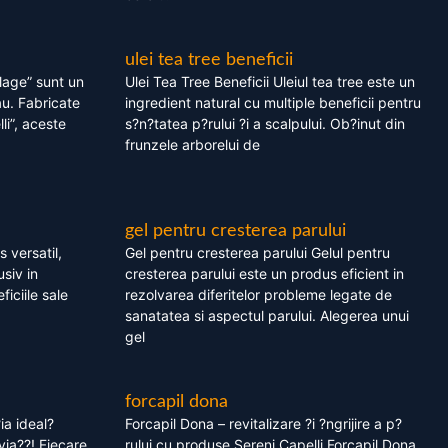
ulei tea tree beneficii
olage” sunt un
Ulei Tea Tree Beneficii Uleiul tea tree este un
au. Fabricate
ingredient natural cu multiple beneficii pentru
li”, aceste
s?n?tatea p?rului ?i a scalpului. Ob?inut din
frunzele arborelui de
gel pentru cresterea parului
 versatil,
Gel pentru cresterea parului Gelul pentru
usiv in
cresterea parului este un produs eficient in
ficiile sale
rezolvarea diferitelor probleme legate de
sanatatea si aspectul parului. Alegerea unui
gel
forcapil dona
ia ideal?
Forcapil Dona – revitalizare ?i ?ngrijire a p?
via??! Fiecare
rului cu produse Sereni Capelli Forcapil Dona