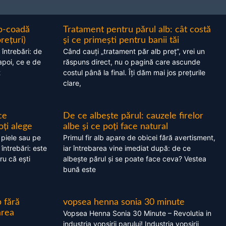
ap-coadă
Tratament pentru părul alb: cât costă
prețuri)
și ce primești pentru banii tăi
 întrebări: de
Când cauți „tratament păr alb preț”, vrei un
apoi, ce e de
răspuns direct, nu o pagină care ascunde
t
costul până la final. Îți dăm mai jos prețurile
clare,
ce
De ce albește părul: cauzele firelor
oți alege
albe și ce poți face natural
 piele sau pe
Primul fir alb apare de obicei fără avertisment,
 întrebări: este
iar întrebarea vine imediat după: de ce
ru că ești
albește părul și se poate face ceva? Vestea
bună este
 fără
vopsea henna sonia 30 minute
area
Vopsea Henna Sonia 30 Minute – Revolutia in
industria vopsirii parului! Industria vopsirii