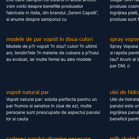
vom vorbi despre benefiile produselor
produse cosme
fabricate in Italia, din brandul „Sereni Capelli”,
ingrijirea pieli
si anume despre samponul cu
produse sunt fa
modele de par vopsit in doua culori
spray vops
Modele de p?r vopsit ?n dou? culori ?n ultimii
Spray Vopsea P
ani, tendin?ele ?n materie de culoare a p?rului
si rapida pent
au evoluat, iar multe femei au ales modele
tau? Acum ai 
par DM, o
vopsit natural par
ulei de hidr
Vopsit natural par: solutia perfecta pentru un
Ulei de hidrata
par frumos si sanatos In ziua de azi, multe
parului este un
persoane sunt preocupate de aspectul parului
ingrijirea paru
lor si cauta
beneficii pent