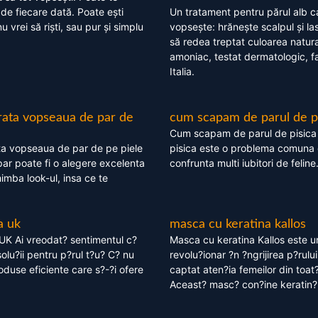
 de fiecare dată. Poate ești
Un tratament pentru părul alb c
nu vrei să riști, sau pur și simplu
vopsește: hrănește scalpul și l
să redea treptat culoarea natura
amoniac, testat dermatologic, fa
Italia.
rata vopseaua de par de
cum scapam de parul de p
Cum scapam de parul de pisica
ta vopseaua de par de pe piele
pisica este o problema comuna 
ar poate fi o alegere excelenta
confrunta multi iubitori de feline
himba look-ul, insa ce te
a uk
masca cu keratina kallos
UK Ai vreodat? sentimentul c?
Masca cu keratina Kallos este 
olu?ii pentru p?rul t?u? C? nu
revolu?ionar ?n ?ngrijirea p?rului
oduse eficiente care s?-?i ofere
captat aten?ia femeilor din toat
Aceast? masc? con?ine keratin?,