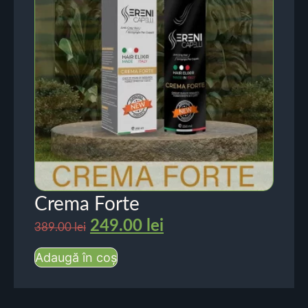
Crema Forte
249.00
lei
389.00
lei
Adaugă în coș