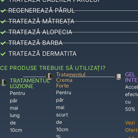
REGENEREAZĂ PĂRUL
TRATEAZĂ MĂTREAȚA
TRATEAZĂ ALOPECIA
TRATEAZĂ BARBA
TRATEAZĂ DERMATITA
CE PRODUSE TREBUIE SĂ UTILIZAȚI?
Tratamentul
GEL
Crema
INT
TRATAMENTUL
Forte
LOZIONE
Acce
Pentru
Pentru
efect
păr
păr
cu
mai
mai
50%
scurt
lung
de
de
Vezi
10cm
10cm
Ofert
Si
>>