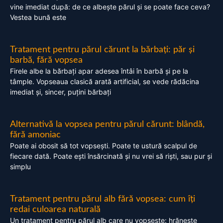
vine imediat după: de ce albește părul și se poate face ceva?
Vestea bună este
Tratament pentru părul cărunt la bărbați: păr și
barbă, fără vopsea
Firele albe la bărbați apar adesea întâi în barbă și pe la
tâmple. Vopseaua clasică arată artificial, se vede rădăcina
imediat și, sincer, puțini bărbați
Alternativă la vopsea pentru părul cărunt: blândă,
fără amoniac
Poate ai obosit să tot vopsești. Poate te ustură scalpul de
fiecare dată. Poate ești însărcinată și nu vrei să riști, sau pur și
simplu
Tratament pentru părul alb fără vopsea: cum îți
redai culoarea naturală
Un tratament pentru părul alb care nu vopsește: hrănește