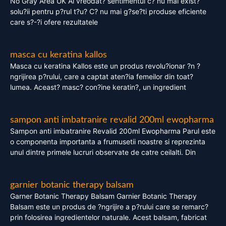
No Gray Area UK Ai vreodat? sentimentul c? nu mai exist?
solu?ii pentru p?rul t?u? C? nu mai g?se?ti produse eficiente
care s?-?i ofere rezultatele
masca cu keratina kallos
Masca cu keratina Kallos este un produs revolu?ionar ?n ?
ngrijirea p?rului, care a captat aten?ia femeilor din toat?
lumea. Aceast? masc? con?ine keratin?, un ingredient
sampon anti imbatranire revalid 200ml ewopharma
Sampon anti imbatranire Revalid 200ml Ewopharma Parul este
o componenta importanta a frumusetii noastre si reprezinta
unul dintre primele lucruri observate de catre ceilalti. Din
garnier botanic therapy balsam
Garner Botanic Therapy Balsam Garnier Botanic Therapy
Balsam este un produs de ?ngrijire a p?rului care se remarc?
prin folosirea ingredientelor naturale. Acest balsam, fabricat