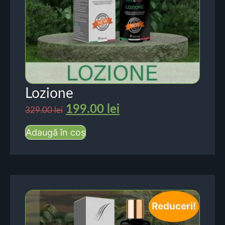
Lozione
199.00
lei
329.00
lei
Adaugă în coș
Reduceri!