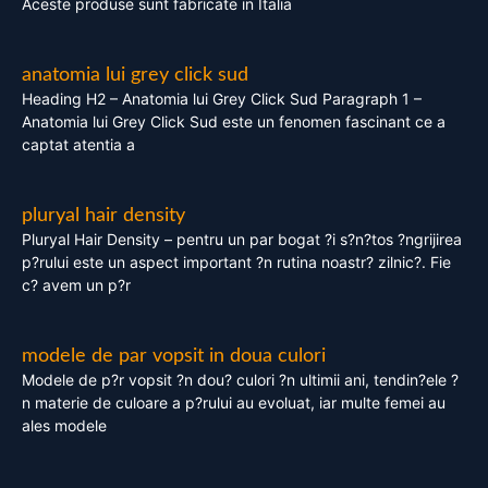
Aceste produse sunt fabricate in Italia
anatomia lui grey click sud
Heading H2 – Anatomia lui Grey Click Sud Paragraph 1 –
Anatomia lui Grey Click Sud este un fenomen fascinant ce a
captat atentia a
pluryal hair density
Pluryal Hair Density – pentru un par bogat ?i s?n?tos ?ngrijirea
p?rului este un aspect important ?n rutina noastr? zilnic?. Fie
c? avem un p?r
modele de par vopsit in doua culori
Modele de p?r vopsit ?n dou? culori ?n ultimii ani, tendin?ele ?
n materie de culoare a p?rului au evoluat, iar multe femei au
ales modele