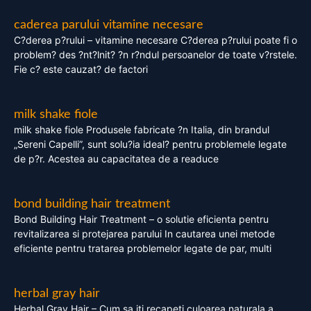
caderea parului vitamine necesare
C?derea p?rului – vitamine necesare C?derea p?rului poate fi o
problem? des ?nt?lnit? ?n r?ndul persoanelor de toate v?rstele.
Fie c? este cauzat? de factori
milk shake fiole
milk shake fiole Produsele fabricate ?n Italia, din brandul
„Sereni Capelli”, sunt solu?ia ideal? pentru problemele legate
de p?r. Acestea au capacitatea de a readuce
bond building hair treatment
Bond Building Hair Treatment – o solutie eficienta pentru
revitalizarea si protejarea parului In cautarea unei metode
eficiente pentru tratarea problemelor legate de par, multi
herbal gray hair
Herbal Gray Hair – Cum sa iti recapeti culoarea naturala a