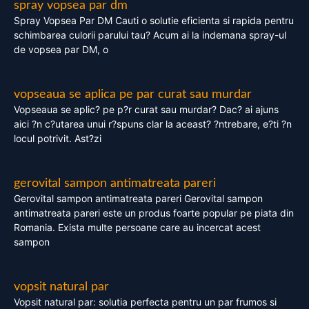
spray vopsea par dm
Spray Vopsea Par DM Cauti o solutie eficienta si rapida pentru
schimbarea culorii parului tau? Acum ai la indemana spray-ul
de vopsea par DM, o
vopseaua se aplica pe par curat sau murdar
Vopseaua se aplic? pe p?r curat sau murdar? Dac? ai ajuns
aici ?n c?utarea unui r?spuns clar la aceast? ?ntrebare, e?ti ?n
locul potrivit. Ast?zi
gerovital sampon antimatreata pareri
Gerovital sampon antimatreata pareri Gerovital sampon
antimatreata pareri este un produs foarte popular pe piata din
Romania. Exista multe persoane care au incercat acest
sampon
vopsit natural par
Vopsit natural par: solutia perfecta pentru un par frumos si