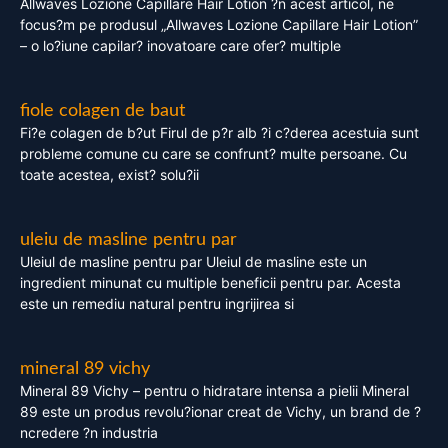
Allwaves Lozione Capillare Hair Lotion ?n acest articol, ne
focus?m pe produsul „Allwaves Lozione Capillare Hair Lotion”
– o lo?iune capilar? inovatoare care ofer? multiple
fiole colagen de baut
Fi?e colagen de b?ut Firul de p?r alb ?i c?derea acestuia sunt
probleme comune cu care se confrunt? multe persoane. Cu
toate acestea, exist? solu?ii
uleiu de masline pentru par
Uleiul de masline pentru par Uleiul de masline este un
ingredient minunat cu multiple beneficii pentru par. Acesta
este un remediu natural pentru ingrijirea si
mineral 89 vichy
Mineral 89 Vichy – pentru o hidratare intensa a pielii Mineral
89 este un produs revolu?ionar creat de Vichy, un brand de ?
ncredere ?n industria