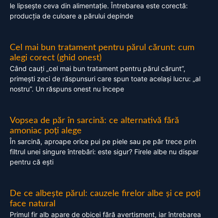
le lipsește ceva din alimentație. Întrebarea este corectă:
producția de culoare a părului depinde
Cel mai bun tratament pentru părul cărunt: cum
alegi corect (ghid onest)
Când cauți „cel mai bun tratament pentru părul cărunt”,
primești zeci de răspunsuri care spun toate același lucru: „al
nostru”. Un răspuns onest nu începe
Vopsea de păr în sarcină: ce alternativă fără
amoniac poți alege
În sarcină, aproape orice pui pe piele sau pe păr trece prin
filtrul unei singure întrebări: este sigur? Firele albe nu dispar
pentru că ești
De ce albește părul: cauzele firelor albe și ce poți
face natural
Primul fir alb apare de obicei fără avertisment, iar întrebarea