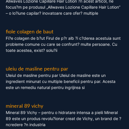
Allwaves Lozione Capillare Hair Lotion ?n acest articol, ne
focus?m pe produsul „Allwaves Lozione Capillare Hair Lotion”
– o lo?iune capilar? inovatoare care ofer? multiple
fiole colagen de baut
Fi?e colagen de b?ut Firul de p?r alb ?i c?derea acestuia sunt
probleme comune cu care se confrunt? multe persoane. Cu
toate acestea, exist? solu?ii
uleiu de masline pentru par
Uleiul de masline pentru par Uleiul de masline este un
ingredient minunat cu multiple beneficii pentru par. Acesta
este un remediu natural pentru ingrijirea si
mineral 89 vichy
Mineral 89 Vichy – pentru o hidratare intensa a pielii Mineral
89 este un produs revolu?ionar creat de Vichy, un brand de ?
ncredere ?n industria