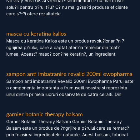
No Gray Area UK Ai vreodat? sentimentul c? nu mai exist?
solu?ii pentru p?rul t?u? C? nu mai g?se?ti produse eficiente
care s?-?i ofere rezultatele
masca cu keratina kallos
Masca cu keratina Kallos este un produs revolu?ionar ?n ?
ngrijirea p?rului, care a captat aten?ia femeilor din toat?
lumea. Aceast? masc? con?ine keratin?, un ingredient
sampon anti imbatranire revalid 200ml ewopharma
Sampon anti imbatranire Revalid 200ml Ewopharma Parul este
o componenta importanta a frumusetii noastre si reprezinta
unul dintre primele lucruri observate de catre ceilalti. Din
garnier botanic therapy balsam
Garner Botanic Therapy Balsam Garnier Botanic Therapy
Balsam este un produs de ?ngrijire a p?rului care se remarc?
prin folosirea ingredientelor naturale. Acest balsam, fabricat