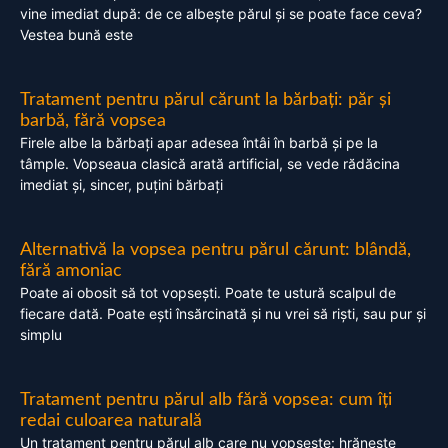
vine imediat după: de ce albește părul și se poate face ceva?
Vestea bună este
Tratament pentru părul cărunt la bărbați: păr și
barbă, fără vopsea
Firele albe la bărbați apar adesea întâi în barbă și pe la
tâmple. Vopseaua clasică arată artificial, se vede rădăcina
imediat și, sincer, puțini bărbați
Alternativă la vopsea pentru părul cărunt: blândă,
fără amoniac
Poate ai obosit să tot vopsești. Poate te ustură scalpul de
fiecare dată. Poate ești însărcinată și nu vrei să riști, sau pur și
simplu
Tratament pentru părul alb fără vopsea: cum îți
redai culoarea naturală
Un tratament pentru părul alb care nu vopsește: hrănește