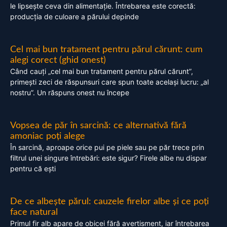
le lipsește ceva din alimentație. Întrebarea este corectă:
producția de culoare a părului depinde
Cel mai bun tratament pentru părul cărunt: cum
alegi corect (ghid onest)
Când cauți „cel mai bun tratament pentru părul cărunt”,
primești zeci de răspunsuri care spun toate același lucru: „al
nostru”. Un răspuns onest nu începe
Vopsea de păr în sarcină: ce alternativă fără
amoniac poți alege
În sarcină, aproape orice pui pe piele sau pe păr trece prin
filtrul unei singure întrebări: este sigur? Firele albe nu dispar
pentru că ești
De ce albește părul: cauzele firelor albe și ce poți
face natural
Primul fir alb apare de obicei fără avertisment, iar întrebarea