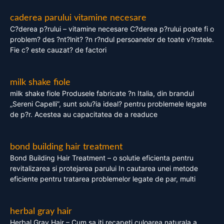
caderea parului vitamine necesare
C?derea p?rului – vitamine necesare C?derea p?rului poate fi o
problem? des ?nt?lnit? ?n r?ndul persoanelor de toate v?rstele.
Fie c? este cauzat? de factori
milk shake fiole
milk shake fiole Produsele fabricate ?n Italia, din brandul
„Sereni Capelli”, sunt solu?ia ideal? pentru problemele legate
de p?r. Acestea au capacitatea de a readuce
bond building hair treatment
Bond Building Hair Treatment – o solutie eficienta pentru
revitalizarea si protejarea parului In cautarea unei metode
eficiente pentru tratarea problemelor legate de par, multi
herbal gray hair
Herbal Gray Hair – Cum sa iti recapeti culoarea naturala a