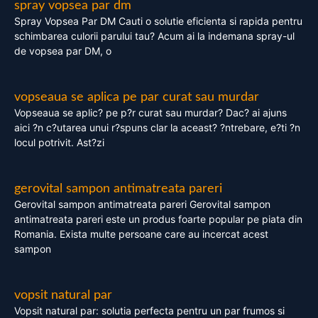
spray vopsea par dm
Spray Vopsea Par DM Cauti o solutie eficienta si rapida pentru
schimbarea culorii parului tau? Acum ai la indemana spray-ul
de vopsea par DM, o
vopseaua se aplica pe par curat sau murdar
Vopseaua se aplic? pe p?r curat sau murdar? Dac? ai ajuns
aici ?n c?utarea unui r?spuns clar la aceast? ?ntrebare, e?ti ?n
locul potrivit. Ast?zi
gerovital sampon antimatreata pareri
Gerovital sampon antimatreata pareri Gerovital sampon
antimatreata pareri este un produs foarte popular pe piata din
Romania. Exista multe persoane care au incercat acest
sampon
vopsit natural par
Vopsit natural par: solutia perfecta pentru un par frumos si