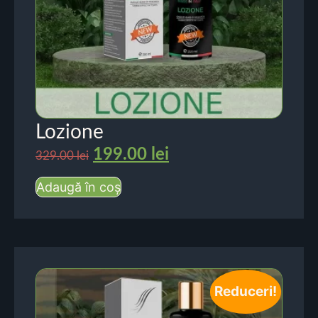
Lozione
199.00
lei
329.00
lei
Adaugă în coș
Reduceri!