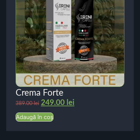
Crema Forte
249.00
lei
389.00
lei
Adaugă în coș