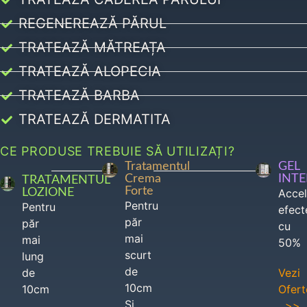
REGENEREAZĂ PĂRUL
TRATEAZĂ MĂTREAȚA
TRATEAZĂ ALOPECIA
TRATEAZĂ BARBA
TRATEAZĂ DERMATITA
CE PRODUSE TREBUIE SĂ UTILIZAȚI?
Tratamentul
GEL
Crema
INT
TRATAMENTUL
Forte
LOZIONE
Acce
Pentru
Pentru
efect
păr
păr
cu
mai
mai
50%
scurt
lung
de
de
Vezi
10cm
10cm
Ofert
Si
>>