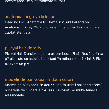
Aceste produse sunt fabricate in Italia
anatomia lui grey click sud
Heading H2 – Anatomia lui Grey Click Sud Paragraph 1 –
Anatomia lui Grey Click Sud este un fenomen fascinant ce a
captat atentia a
pluryal hair density
Pluryal Hair Density – pentru un par bogat ?i s?n?tos ?ngrijirea
p?rului este un aspect important ?n rutina noastr? zilnic?. Fie
c? avem un p?r
modele de par vopsit in doua culori
Modele de p?r vopsit ?n dou? culori ?n ultimii ani, tendin?ele ?
n materie de culoare a p?rului au evoluat, iar multe femei au
ales modele