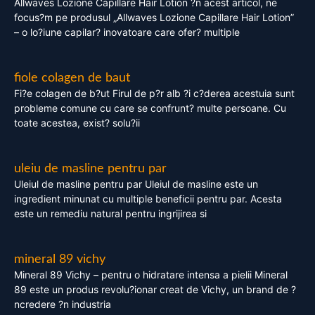
Allwaves Lozione Capillare Hair Lotion ?n acest articol, ne
focus?m pe produsul „Allwaves Lozione Capillare Hair Lotion”
– o lo?iune capilar? inovatoare care ofer? multiple
fiole colagen de baut
Fi?e colagen de b?ut Firul de p?r alb ?i c?derea acestuia sunt
probleme comune cu care se confrunt? multe persoane. Cu
toate acestea, exist? solu?ii
uleiu de masline pentru par
Uleiul de masline pentru par Uleiul de masline este un
ingredient minunat cu multiple beneficii pentru par. Acesta
este un remediu natural pentru ingrijirea si
mineral 89 vichy
Mineral 89 Vichy – pentru o hidratare intensa a pielii Mineral
89 este un produs revolu?ionar creat de Vichy, un brand de ?
ncredere ?n industria