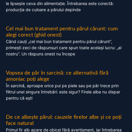
le lipsește ceva din alimentație. Întrebarea este corectă:
producția de culoare a părului depinde
Cel mai bun tratament pentru părul cărunt: cum
alegi corect (ghid onest)
Când cauți „cel mai bun tratament pentru părul cărunt”,
primești zeci de răspunsuri care spun toate același lucru: „al
nostru”. Un răspuns onest nu începe
Vopsea de păr în sarcină: ce alternativă fără
amoniac poți alege
În sarcină, aproape orice pui pe piele sau pe păr trece prin
filtrul unei singure întrebări: este sigur? Firele albe nu dispar
pentru că ești
De ce albește părul: cauzele firelor albe și ce poți
face natural
Primul fir alb apare de obicei fără avertisment, iar întrebarea