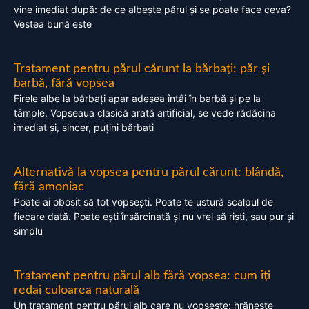
vine imediat după: de ce albește părul și se poate face ceva?
Vestea bună este
Tratament pentru părul cărunt la bărbați: păr și
barbă, fără vopsea
Firele albe la bărbați apar adesea întâi în barbă și pe la
tâmple. Vopseaua clasică arată artificial, se vede rădăcina
imediat și, sincer, puțini bărbați
Alternativă la vopsea pentru părul cărunt: blândă,
fără amoniac
Poate ai obosit să tot vopsești. Poate te ustură scalpul de
fiecare dată. Poate ești însărcinată și nu vrei să riști, sau pur și
simplu
Tratament pentru părul alb fără vopsea: cum îți
redai culoarea naturală
Un tratament pentru părul alb care nu vopsește: hrănește