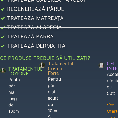
REGENEREAZĂ PĂRUL
TRATEAZĂ MĂTREAȚA
TRATEAZĂ ALOPECIA
TRATEAZĂ BARBA
TRATEAZĂ DERMATITA
CE PRODUSE TREBUIE SĂ UTILIZAȚI?
Tratamentul
GEL
Crema
INT
TRATAMENTUL
Forte
LOZIONE
Acce
Pentru
Pentru
efect
păr
păr
cu
mai
mai
50%
scurt
lung
de
de
Vezi
10cm
10cm
Ofert
Si
>>