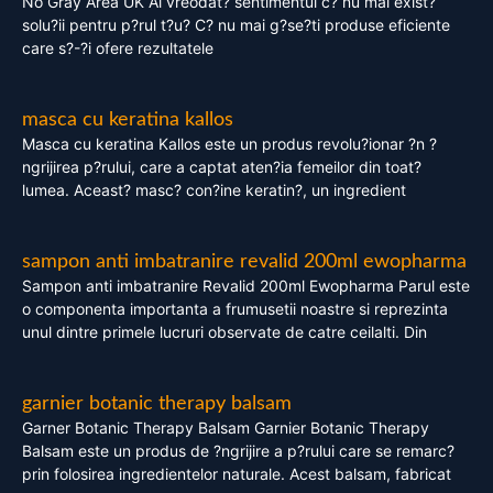
No Gray Area UK Ai vreodat? sentimentul c? nu mai exist?
solu?ii pentru p?rul t?u? C? nu mai g?se?ti produse eficiente
care s?-?i ofere rezultatele
masca cu keratina kallos
Masca cu keratina Kallos este un produs revolu?ionar ?n ?
ngrijirea p?rului, care a captat aten?ia femeilor din toat?
lumea. Aceast? masc? con?ine keratin?, un ingredient
sampon anti imbatranire revalid 200ml ewopharma
Sampon anti imbatranire Revalid 200ml Ewopharma Parul este
o componenta importanta a frumusetii noastre si reprezinta
unul dintre primele lucruri observate de catre ceilalti. Din
garnier botanic therapy balsam
Garner Botanic Therapy Balsam Garnier Botanic Therapy
Balsam este un produs de ?ngrijire a p?rului care se remarc?
prin folosirea ingredientelor naturale. Acest balsam, fabricat