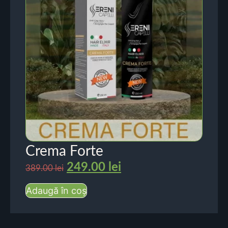
Crema Forte
249.00
lei
389.00
lei
Adaugă în coș