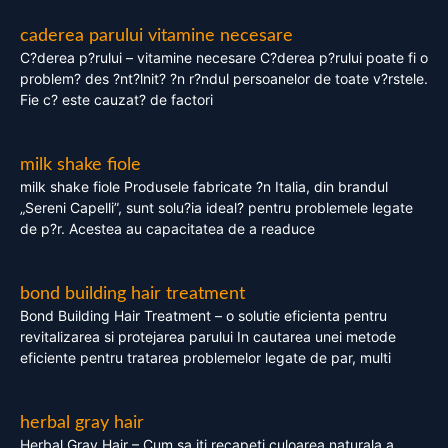
caderea parului vitamine necesare
C?derea p?rului – vitamine necesare C?derea p?rului poate fi o
problem? des ?nt?lnit? ?n r?ndul persoanelor de toate v?rstele.
Fie c? este cauzat? de factori
milk shake fiole
milk shake fiole Produsele fabricate ?n Italia, din brandul
„Sereni Capelli”, sunt solu?ia ideal? pentru problemele legate
de p?r. Acestea au capacitatea de a readuce
bond building hair treatment
Bond Building Hair Treatment – o solutie eficienta pentru
revitalizarea si protejarea parului In cautarea unei metode
eficiente pentru tratarea problemelor legate de par, multi
herbal gray hair
Herbal Gray Hair – Cum sa iti recapeti culoarea naturala a