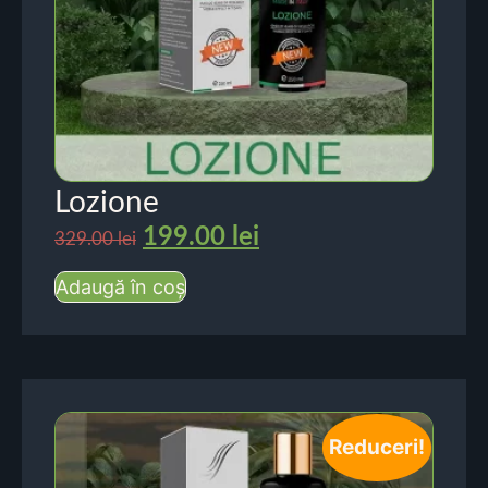
Lozione
199.00
lei
329.00
lei
Adaugă în coș
Reduceri!