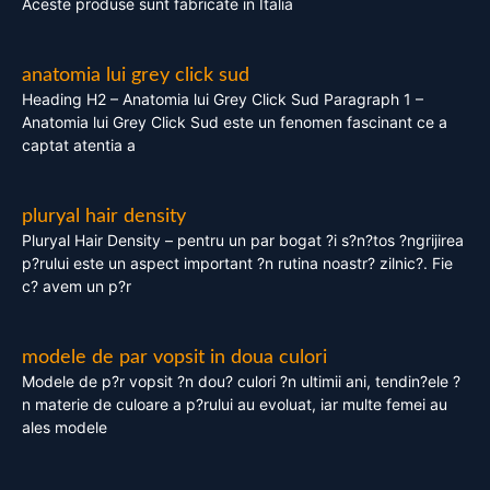
Aceste produse sunt fabricate in Italia
anatomia lui grey click sud
Heading H2 – Anatomia lui Grey Click Sud Paragraph 1 –
Anatomia lui Grey Click Sud este un fenomen fascinant ce a
captat atentia a
pluryal hair density
Pluryal Hair Density – pentru un par bogat ?i s?n?tos ?ngrijirea
p?rului este un aspect important ?n rutina noastr? zilnic?. Fie
c? avem un p?r
modele de par vopsit in doua culori
Modele de p?r vopsit ?n dou? culori ?n ultimii ani, tendin?ele ?
n materie de culoare a p?rului au evoluat, iar multe femei au
ales modele