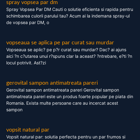
spray vopsea par dm
Spray Vopsea Par DM Cauti o solutie eficienta si rapida pentru
schimbarea culorii parului tau? Acum ai la indemana spray-ul
de vopsea par DM, o
vopseaua se aplica pe par curat sau murdar
Vopseaua se aplic? pe p?r curat sau murdar? Dac? ai ajuns
aici ?n c?utarea unui r?spuns clar la aceast? ?ntrebare, e?ti ?n
locul potrivit. Ast?zi
gerovital sampon antimatreata pareri
Gerovital sampon antimatreata pareri Gerovital sampon
antimatreata pareri este un produs foarte popular pe piata din
Romania. Exista multe persoane care au incercat acest
sampon
vopsit natural par
Vopsit natural par: solutia perfecta pentru un par frumos si