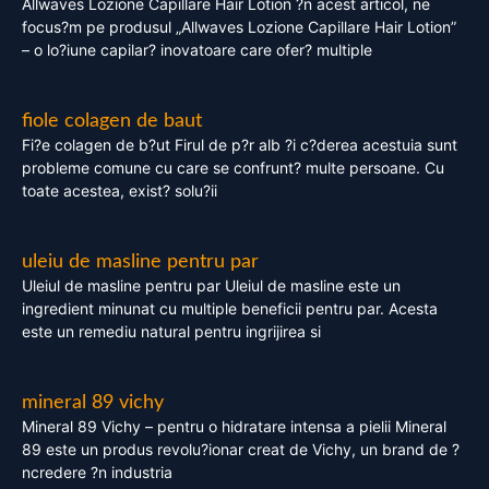
Allwaves Lozione Capillare Hair Lotion ?n acest articol, ne
focus?m pe produsul „Allwaves Lozione Capillare Hair Lotion”
– o lo?iune capilar? inovatoare care ofer? multiple
fiole colagen de baut
Fi?e colagen de b?ut Firul de p?r alb ?i c?derea acestuia sunt
probleme comune cu care se confrunt? multe persoane. Cu
toate acestea, exist? solu?ii
uleiu de masline pentru par
Uleiul de masline pentru par Uleiul de masline este un
ingredient minunat cu multiple beneficii pentru par. Acesta
este un remediu natural pentru ingrijirea si
mineral 89 vichy
Mineral 89 Vichy – pentru o hidratare intensa a pielii Mineral
89 este un produs revolu?ionar creat de Vichy, un brand de ?
ncredere ?n industria