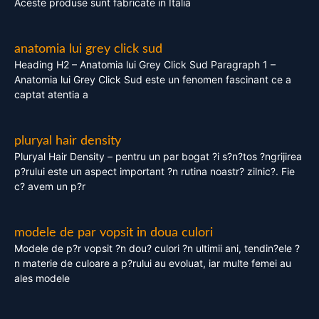
Aceste produse sunt fabricate in Italia
anatomia lui grey click sud
Heading H2 – Anatomia lui Grey Click Sud Paragraph 1 –
Anatomia lui Grey Click Sud este un fenomen fascinant ce a
captat atentia a
pluryal hair density
Pluryal Hair Density – pentru un par bogat ?i s?n?tos ?ngrijirea
p?rului este un aspect important ?n rutina noastr? zilnic?. Fie
c? avem un p?r
modele de par vopsit in doua culori
Modele de p?r vopsit ?n dou? culori ?n ultimii ani, tendin?ele ?
n materie de culoare a p?rului au evoluat, iar multe femei au
ales modele