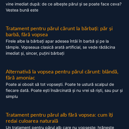
vine imediat după: de ce albește părul și se poate face ceva?
Vestea bună este
Tratament pentru părul cărunt la bărbați: păr și
barbă, fără vopsea
Firele albe la bărbați apar adesea întâi în barbă și pe la
tâmple. Vopseaua clasică arată artificial, se vede rădăcina
imediat și, sincer, puțini bărbați
Alternativă la vopsea pentru părul cărunt: blândă,
fără amoniac
Poate ai obosit să tot vopsești. Poate te ustură scalpul de
fiecare dată. Poate ești însărcinată și nu vrei să riști, sau pur și
simplu
Tratament pentru părul alb fără vopsea: cum îți
redai culoarea naturală
Un tratament pentru părul alb care nu vopsește: hrănește