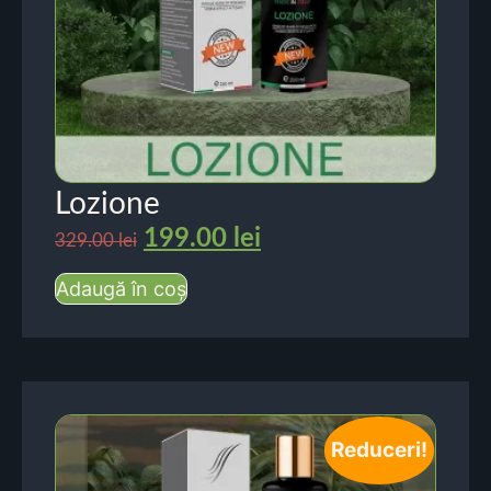
Lozione
199.00
lei
329.00
lei
Adaugă în coș
Reduceri!