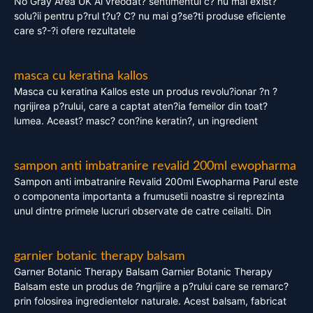
No Gray Area UK Ai vreodat? sentimentul c? nu mai exist?
solu?ii pentru p?rul t?u? C? nu mai g?se?ti produse eficiente
care s?-?i ofere rezultatele
masca cu keratina kallos
Masca cu keratina Kallos este un produs revolu?ionar ?n ?
ngrijirea p?rului, care a captat aten?ia femeilor din toat?
lumea. Aceast? masc? con?ine keratin?, un ingredient
sampon anti imbatranire revalid 200ml ewopharma
Sampon anti imbatranire Revalid 200ml Ewopharma Parul este
o componenta importanta a frumusetii noastre si reprezinta
unul dintre primele lucruri observate de catre ceilalti. Din
garnier botanic therapy balsam
Garner Botanic Therapy Balsam Garnier Botanic Therapy
Balsam este un produs de ?ngrijire a p?rului care se remarc?
prin folosirea ingredientelor naturale. Acest balsam, fabricat