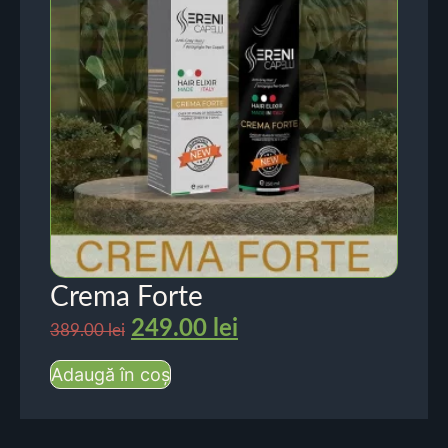
Crema Forte
249.00
lei
389.00
lei
Adaugă în coș