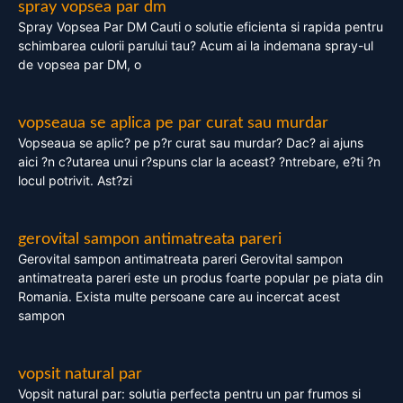
spray vopsea par dm
Spray Vopsea Par DM Cauti o solutie eficienta si rapida pentru
schimbarea culorii parului tau? Acum ai la indemana spray-ul
de vopsea par DM, o
vopseaua se aplica pe par curat sau murdar
Vopseaua se aplic? pe p?r curat sau murdar? Dac? ai ajuns
aici ?n c?utarea unui r?spuns clar la aceast? ?ntrebare, e?ti ?n
locul potrivit. Ast?zi
gerovital sampon antimatreata pareri
Gerovital sampon antimatreata pareri Gerovital sampon
antimatreata pareri este un produs foarte popular pe piata din
Romania. Exista multe persoane care au incercat acest
sampon
vopsit natural par
Vopsit natural par: solutia perfecta pentru un par frumos si