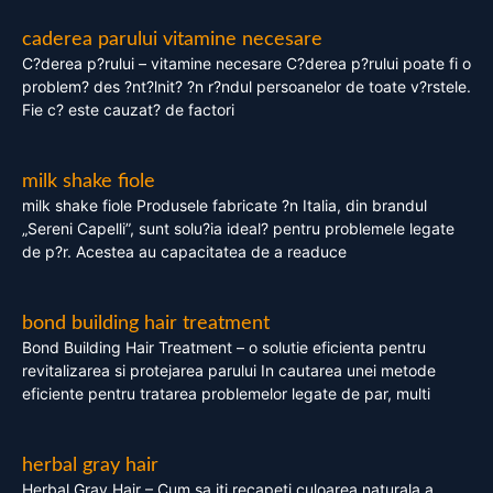
caderea parului vitamine necesare
C?derea p?rului – vitamine necesare C?derea p?rului poate fi o
problem? des ?nt?lnit? ?n r?ndul persoanelor de toate v?rstele.
Fie c? este cauzat? de factori
milk shake fiole
milk shake fiole Produsele fabricate ?n Italia, din brandul
„Sereni Capelli”, sunt solu?ia ideal? pentru problemele legate
de p?r. Acestea au capacitatea de a readuce
bond building hair treatment
Bond Building Hair Treatment – o solutie eficienta pentru
revitalizarea si protejarea parului In cautarea unei metode
eficiente pentru tratarea problemelor legate de par, multi
herbal gray hair
Herbal Gray Hair – Cum sa iti recapeti culoarea naturala a