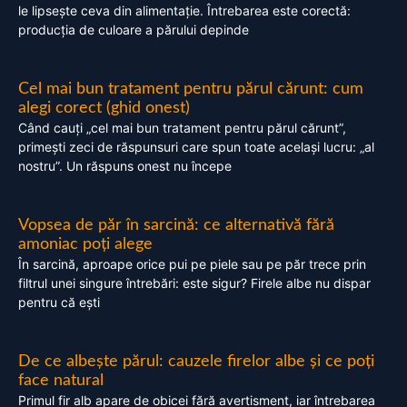
le lipsește ceva din alimentație. Întrebarea este corectă:
producția de culoare a părului depinde
Cel mai bun tratament pentru părul cărunt: cum
alegi corect (ghid onest)
Când cauți „cel mai bun tratament pentru părul cărunt”,
primești zeci de răspunsuri care spun toate același lucru: „al
nostru”. Un răspuns onest nu începe
Vopsea de păr în sarcină: ce alternativă fără
amoniac poți alege
În sarcină, aproape orice pui pe piele sau pe păr trece prin
filtrul unei singure întrebări: este sigur? Firele albe nu dispar
pentru că ești
De ce albește părul: cauzele firelor albe și ce poți
face natural
Primul fir alb apare de obicei fără avertisment, iar întrebarea