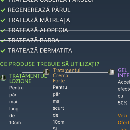
REGENEREAZĂ PĂRUL
TRATEAZĂ MĂTREAȚA
TRATEAZĂ ALOPECIA
TRATEAZĂ BARBA
TRATEAZĂ DERMATITA
CE PRODUSE TREBUIE SĂ UTILIZAȚI?
Tratamentul
GEL
Crema
INT
TRATAMENTUL
Forte
LOZIONE
Acce
Pentru
Pentru
efect
păr
păr
cu
mai
mai
50%
scurt
lung
de
de
Vezi
10cm
10cm
Ofert
Si
>>