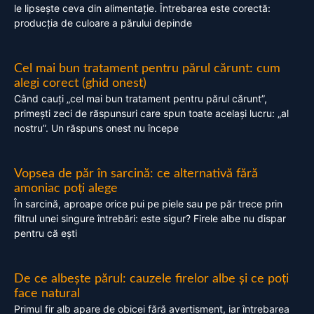
le lipsește ceva din alimentație. Întrebarea este corectă:
producția de culoare a părului depinde
Cel mai bun tratament pentru părul cărunt: cum
alegi corect (ghid onest)
Când cauți „cel mai bun tratament pentru părul cărunt”,
primești zeci de răspunsuri care spun toate același lucru: „al
nostru”. Un răspuns onest nu începe
Vopsea de păr în sarcină: ce alternativă fără
amoniac poți alege
În sarcină, aproape orice pui pe piele sau pe păr trece prin
filtrul unei singure întrebări: este sigur? Firele albe nu dispar
pentru că ești
De ce albește părul: cauzele firelor albe și ce poți
face natural
Primul fir alb apare de obicei fără avertisment, iar întrebarea