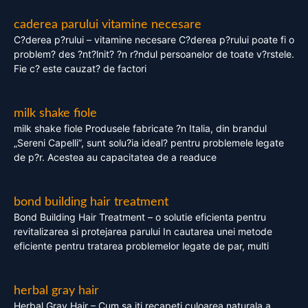
caderea parului vitamine necesare
C?derea p?rului – vitamine necesare C?derea p?rului poate fi o
problem? des ?nt?lnit? ?n r?ndul persoanelor de toate v?rstele.
Fie c? este cauzat? de factori
milk shake fiole
milk shake fiole Produsele fabricate ?n Italia, din brandul
„Sereni Capelli”, sunt solu?ia ideal? pentru problemele legate
de p?r. Acestea au capacitatea de a readuce
bond building hair treatment
Bond Building Hair Treatment – o solutie eficienta pentru
revitalizarea si protejarea parului In cautarea unei metode
eficiente pentru tratarea problemelor legate de par, multi
herbal gray hair
Herbal Gray Hair – Cum sa iti recapeti culoarea naturala a