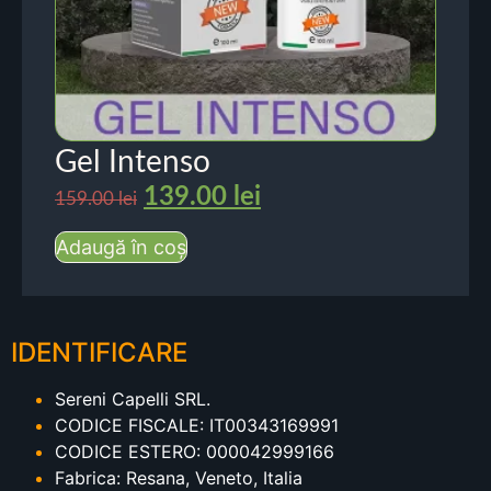
Gel Intenso
139.00
lei
159.00
lei
Adaugă în coș
IDENTIFICARE
Sereni Capelli SRL.
CODICE FISCALE: IT00343169991
CODICE ESTERO: 000042999166
Fabrica: Resana, Veneto, Italia