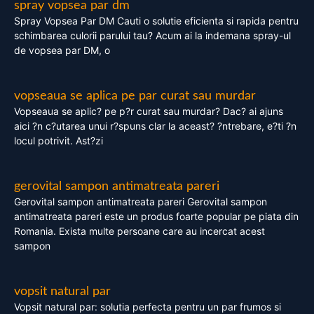
spray vopsea par dm
Spray Vopsea Par DM Cauti o solutie eficienta si rapida pentru
schimbarea culorii parului tau? Acum ai la indemana spray-ul
de vopsea par DM, o
vopseaua se aplica pe par curat sau murdar
Vopseaua se aplic? pe p?r curat sau murdar? Dac? ai ajuns
aici ?n c?utarea unui r?spuns clar la aceast? ?ntrebare, e?ti ?n
locul potrivit. Ast?zi
gerovital sampon antimatreata pareri
Gerovital sampon antimatreata pareri Gerovital sampon
antimatreata pareri este un produs foarte popular pe piata din
Romania. Exista multe persoane care au incercat acest
sampon
vopsit natural par
Vopsit natural par: solutia perfecta pentru un par frumos si