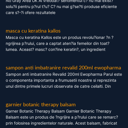
No Gray Area UK Ai vreodat? sentimentul c? nu mai exist?
solu?ii pentru p?rul t?u? C? nu mai g?se?ti produse eficiente
care s?-?i ofere rezultatele
masca cu keratina kallos
Masca cu keratina Kallos este un produs revolu?ionar ?n ?
ngrijirea p?rului, care a captat aten?ia femeilor din toat?
lumea. Aceast? masc? con?ine keratin?, un ingredient
sampon anti imbatranire revalid 200ml ewopharma
Sampon anti imbatranire Revalid 200ml Ewopharma Parul este
o componenta importanta a frumusetii noastre si reprezinta
unul dintre primele lucruri observate de catre ceilalti. Din
garnier botanic therapy balsam
Garner Botanic Therapy Balsam Garnier Botanic Therapy
Balsam este un produs de ?ngrijire a p?rului care se remarc?
prin folosirea ingredientelor naturale. Acest balsam, fabricat