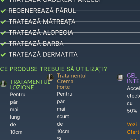
REGENEREAZĂ PĂRUL
TRATEAZĂ MĂTREAȚA
TRATEAZĂ ALOPECIA
TRATEAZĂ BARBA
TRATEAZĂ DERMATITA
CE PRODUSE TREBUIE SĂ UTILIZAȚI?
Tratamentul
GEL
Crema
INT
TRATAMENTUL
Forte
LOZIONE
Acce
Pentru
Pentru
efect
păr
păr
cu
mai
mai
50%
scurt
lung
de
de
Vezi
10cm
10cm
Ofert
Si
>>