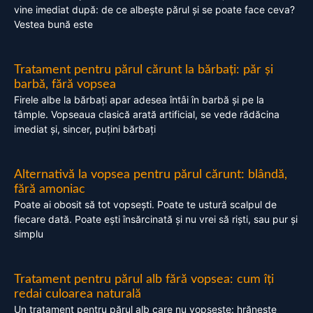
vine imediat după: de ce albește părul și se poate face ceva?
Vestea bună este
Tratament pentru părul cărunt la bărbați: păr și
barbă, fără vopsea
Firele albe la bărbați apar adesea întâi în barbă și pe la
tâmple. Vopseaua clasică arată artificial, se vede rădăcina
imediat și, sincer, puțini bărbați
Alternativă la vopsea pentru părul cărunt: blândă,
fără amoniac
Poate ai obosit să tot vopsești. Poate te ustură scalpul de
fiecare dată. Poate ești însărcinată și nu vrei să riști, sau pur și
simplu
Tratament pentru părul alb fără vopsea: cum îți
redai culoarea naturală
Un tratament pentru părul alb care nu vopsește: hrănește