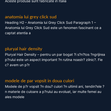
Aceste produse sunt fabricate in Italia
anatomia lui grey click sud
Heading H2 – Anatomia lui Grey Click Sud Paragraph 1 –
Anatomia lui Grey Click Sud este un fenomen fascinant ce a
captat atentia a
pluryal hair density
Pluryal Hair Density – pentru un par bogat ?i s?n?tos ?ngrijirea
p?rului este un aspect important ?n rutina noastr? zilnic?. Fie
c? avem un p?r
modele de par vopsit in doua culori
Modele de p?r vopsit ?n dou? culori ?n ultimii ani, tendin?ele ?
n materie de culoare a p?rului au evoluat, iar multe femei au
ales modele