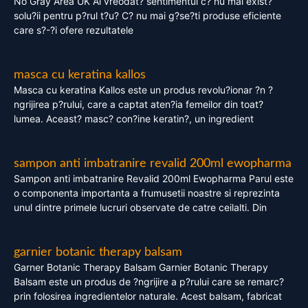
No Gray Area UK Ai vreodat? sentimentul c? nu mai exist?
solu?ii pentru p?rul t?u? C? nu mai g?se?ti produse eficiente
care s?-?i ofere rezultatele
masca cu keratina kallos
Masca cu keratina Kallos este un produs revolu?ionar ?n ?
ngrijirea p?rului, care a captat aten?ia femeilor din toat?
lumea. Aceast? masc? con?ine keratin?, un ingredient
sampon anti imbatranire revalid 200ml ewopharma
Sampon anti imbatranire Revalid 200ml Ewopharma Parul este
o componenta importanta a frumusetii noastre si reprezinta
unul dintre primele lucruri observate de catre ceilalti. Din
garnier botanic therapy balsam
Garner Botanic Therapy Balsam Garnier Botanic Therapy
Balsam este un produs de ?ngrijire a p?rului care se remarc?
prin folosirea ingredientelor naturale. Acest balsam, fabricat