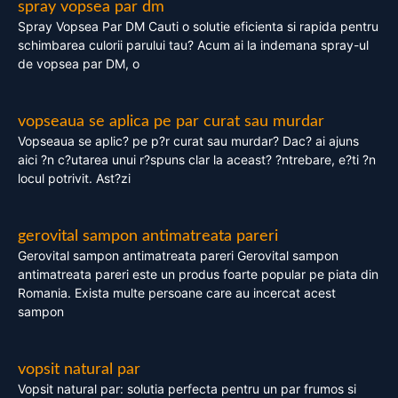
spray vopsea par dm
Spray Vopsea Par DM Cauti o solutie eficienta si rapida pentru
schimbarea culorii parului tau? Acum ai la indemana spray-ul
de vopsea par DM, o
vopseaua se aplica pe par curat sau murdar
Vopseaua se aplic? pe p?r curat sau murdar? Dac? ai ajuns
aici ?n c?utarea unui r?spuns clar la aceast? ?ntrebare, e?ti ?n
locul potrivit. Ast?zi
gerovital sampon antimatreata pareri
Gerovital sampon antimatreata pareri Gerovital sampon
antimatreata pareri este un produs foarte popular pe piata din
Romania. Exista multe persoane care au incercat acest
sampon
vopsit natural par
Vopsit natural par: solutia perfecta pentru un par frumos si