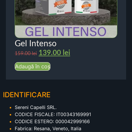
Gel Intenso
139.00
lei
159.00
lei
Adaugă în coș
IDENTIFICARE
Sereni Capelli SRL.
CODICE FISCALE: IT00343169991
CODICE ESTERO: 000042999166
Fabrica: Resana, Veneto, Italia