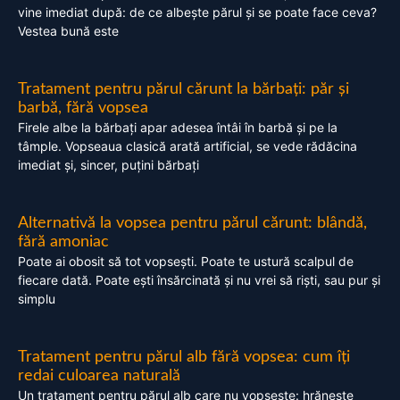
vine imediat după: de ce albește părul și se poate face ceva?
Vestea bună este
Tratament pentru părul cărunt la bărbați: păr și
barbă, fără vopsea
Firele albe la bărbați apar adesea întâi în barbă și pe la
tâmple. Vopseaua clasică arată artificial, se vede rădăcina
imediat și, sincer, puțini bărbați
Alternativă la vopsea pentru părul cărunt: blândă,
fără amoniac
Poate ai obosit să tot vopsești. Poate te ustură scalpul de
fiecare dată. Poate ești însărcinată și nu vrei să riști, sau pur și
simplu
Tratament pentru părul alb fără vopsea: cum îți
redai culoarea naturală
Un tratament pentru părul alb care nu vopsește: hrănește