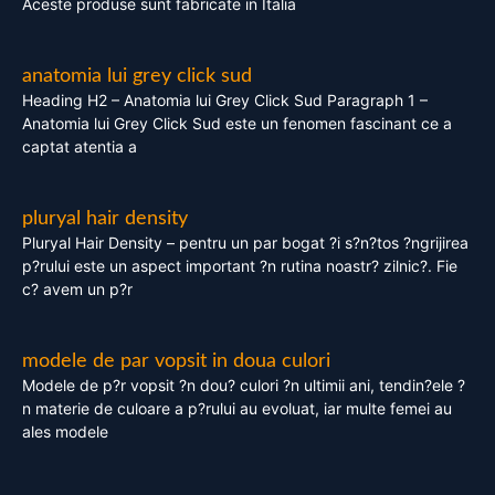
Aceste produse sunt fabricate in Italia
anatomia lui grey click sud
Heading H2 – Anatomia lui Grey Click Sud Paragraph 1 –
Anatomia lui Grey Click Sud este un fenomen fascinant ce a
captat atentia a
pluryal hair density
Pluryal Hair Density – pentru un par bogat ?i s?n?tos ?ngrijirea
p?rului este un aspect important ?n rutina noastr? zilnic?. Fie
c? avem un p?r
modele de par vopsit in doua culori
Modele de p?r vopsit ?n dou? culori ?n ultimii ani, tendin?ele ?
n materie de culoare a p?rului au evoluat, iar multe femei au
ales modele