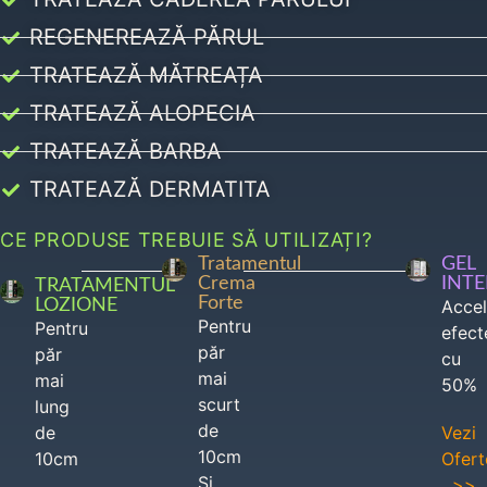
REGENEREAZĂ PĂRUL
TRATEAZĂ MĂTREAȚA
TRATEAZĂ ALOPECIA
TRATEAZĂ BARBA
TRATEAZĂ DERMATITA
CE PRODUSE TREBUIE SĂ UTILIZAȚI?
Tratamentul
GEL
Crema
INT
TRATAMENTUL
Forte
LOZIONE
Acce
Pentru
Pentru
efect
păr
păr
cu
mai
mai
50%
scurt
lung
de
de
Vezi
10cm
10cm
Ofert
Si
>>