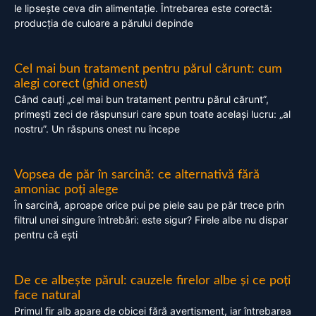
le lipsește ceva din alimentație. Întrebarea este corectă:
producția de culoare a părului depinde
Cel mai bun tratament pentru părul cărunt: cum
alegi corect (ghid onest)
Când cauți „cel mai bun tratament pentru părul cărunt”,
primești zeci de răspunsuri care spun toate același lucru: „al
nostru”. Un răspuns onest nu începe
Vopsea de păr în sarcină: ce alternativă fără
amoniac poți alege
În sarcină, aproape orice pui pe piele sau pe păr trece prin
filtrul unei singure întrebări: este sigur? Firele albe nu dispar
pentru că ești
De ce albește părul: cauzele firelor albe și ce poți
face natural
Primul fir alb apare de obicei fără avertisment, iar întrebarea