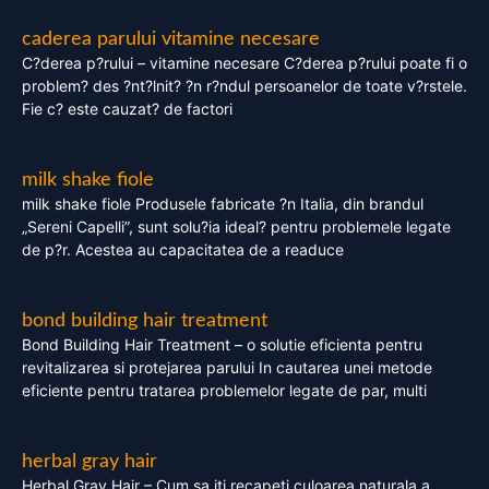
caderea parului vitamine necesare
C?derea p?rului – vitamine necesare C?derea p?rului poate fi o
problem? des ?nt?lnit? ?n r?ndul persoanelor de toate v?rstele.
Fie c? este cauzat? de factori
milk shake fiole
milk shake fiole Produsele fabricate ?n Italia, din brandul
„Sereni Capelli”, sunt solu?ia ideal? pentru problemele legate
de p?r. Acestea au capacitatea de a readuce
bond building hair treatment
Bond Building Hair Treatment – o solutie eficienta pentru
revitalizarea si protejarea parului In cautarea unei metode
eficiente pentru tratarea problemelor legate de par, multi
herbal gray hair
Herbal Gray Hair – Cum sa iti recapeti culoarea naturala a