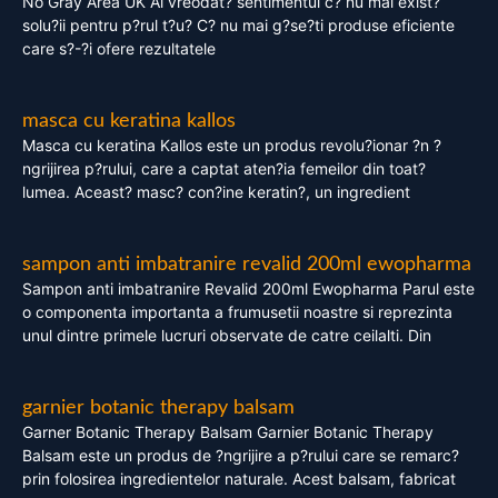
No Gray Area UK Ai vreodat? sentimentul c? nu mai exist?
solu?ii pentru p?rul t?u? C? nu mai g?se?ti produse eficiente
care s?-?i ofere rezultatele
masca cu keratina kallos
Masca cu keratina Kallos este un produs revolu?ionar ?n ?
ngrijirea p?rului, care a captat aten?ia femeilor din toat?
lumea. Aceast? masc? con?ine keratin?, un ingredient
sampon anti imbatranire revalid 200ml ewopharma
Sampon anti imbatranire Revalid 200ml Ewopharma Parul este
o componenta importanta a frumusetii noastre si reprezinta
unul dintre primele lucruri observate de catre ceilalti. Din
garnier botanic therapy balsam
Garner Botanic Therapy Balsam Garnier Botanic Therapy
Balsam este un produs de ?ngrijire a p?rului care se remarc?
prin folosirea ingredientelor naturale. Acest balsam, fabricat