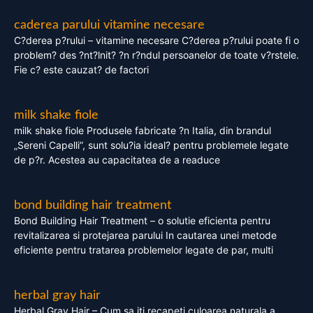
caderea parului vitamine necesare
C?derea p?rului – vitamine necesare C?derea p?rului poate fi o
problem? des ?nt?lnit? ?n r?ndul persoanelor de toate v?rstele.
Fie c? este cauzat? de factori
milk shake fiole
milk shake fiole Produsele fabricate ?n Italia, din brandul
„Sereni Capelli”, sunt solu?ia ideal? pentru problemele legate
de p?r. Acestea au capacitatea de a readuce
bond building hair treatment
Bond Building Hair Treatment – o solutie eficienta pentru
revitalizarea si protejarea parului In cautarea unei metode
eficiente pentru tratarea problemelor legate de par, multi
herbal gray hair
Herbal Gray Hair – Cum sa iti recapeti culoarea naturala a