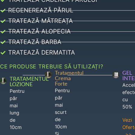
REGENEREAZĂ PĂRUL
TRATEAZĂ MĂTREAȚA
TRATEAZĂ ALOPECIA
TRATEAZĂ BARBA
TRATEAZĂ DERMATITA
CE PRODUSE TREBUIE SĂ UTILIZAȚI?
Tratamentul
GEL
Crema
INT
TRATAMENTUL
Forte
LOZIONE
Acce
Pentru
Pentru
efect
păr
păr
cu
mai
mai
50%
scurt
lung
de
de
Vezi
10cm
10cm
Ofert
Si
>>