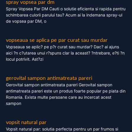
spray vopsea par dm
Spray Vopsea Par DM Cauti o solutie eficienta si rapida pentru
schimbarea culorii parului tau? Acum ai la indemana spray-ul
de vopsea par DM, o
vopseaua se aplica pe par curat sau murdar
Vopseaua se aplic? pe p?r curat sau murdar? Dac? ai ajuns
aici ?n c?utarea unui r?spuns clar la aceast? ?ntrebare, e?ti ?n
locul potrivit. Ast?zi
gerovital sampon antimatreata pareri
Gerovital sampon antimatreata pareri Gerovital sampon
antimatreata pareri este un produs foarte popular pe piata din
Romania. Exista multe persoane care au incercat acest
sampon
vopsit natural par
Vopsit natural par: solutia perfecta pentru un par frumos si