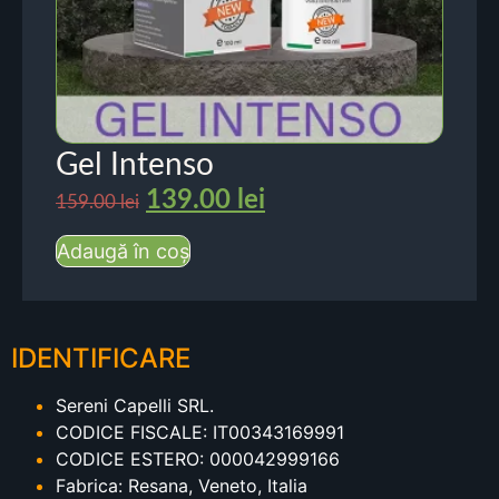
Gel Intenso
139.00
lei
159.00
lei
Adaugă în coș
IDENTIFICARE
Sereni Capelli SRL.
CODICE FISCALE: IT00343169991
CODICE ESTERO: 000042999166
Fabrica: Resana, Veneto, Italia