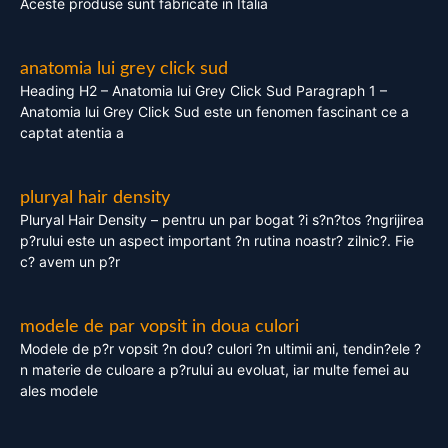
Aceste produse sunt fabricate in Italia
anatomia lui grey click sud
Heading H2 – Anatomia lui Grey Click Sud Paragraph 1 –
Anatomia lui Grey Click Sud este un fenomen fascinant ce a
captat atentia a
pluryal hair density
Pluryal Hair Density – pentru un par bogat ?i s?n?tos ?ngrijirea
p?rului este un aspect important ?n rutina noastr? zilnic?. Fie
c? avem un p?r
modele de par vopsit in doua culori
Modele de p?r vopsit ?n dou? culori ?n ultimii ani, tendin?ele ?
n materie de culoare a p?rului au evoluat, iar multe femei au
ales modele