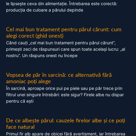
le lipsește ceva din alimentație. Întrebarea este corectă:
producția de culoare a părului depinde
Cel mai bun tratament pentru părul cărunt: cum
alegi corect (ghid onest)
Când cauți „cel mai bun tratament pentru părul cărunt”,
primești zeci de răspunsuri care spun toate același lucru: „al
nostru”. Un răspuns onest nu începe
Vopsea de păr în sarcină: ce alternativă fără
amoniac poți alege
În sarcină, aproape orice pui pe piele sau pe păr trece prin
filtrul unei singure întrebări: este sigur? Firele albe nu dispar
pentru că ești
De ce albește părul: cauzele firelor albe și ce poți
face natural
Primul fir alb apare de obicei fără avertisment, iar întrebarea