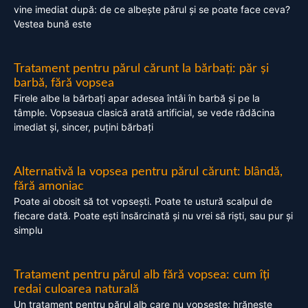
vine imediat după: de ce albește părul și se poate face ceva?
Vestea bună este
Tratament pentru părul cărunt la bărbați: păr și
barbă, fără vopsea
Firele albe la bărbați apar adesea întâi în barbă și pe la
tâmple. Vopseaua clasică arată artificial, se vede rădăcina
imediat și, sincer, puțini bărbați
Alternativă la vopsea pentru părul cărunt: blândă,
fără amoniac
Poate ai obosit să tot vopsești. Poate te ustură scalpul de
fiecare dată. Poate ești însărcinată și nu vrei să riști, sau pur și
simplu
Tratament pentru părul alb fără vopsea: cum îți
redai culoarea naturală
Un tratament pentru părul alb care nu vopsește: hrănește