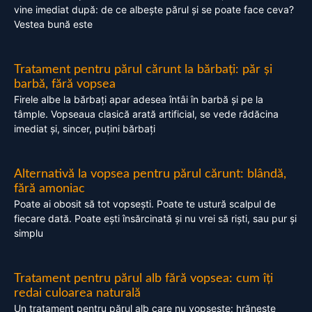
vine imediat după: de ce albește părul și se poate face ceva?
Vestea bună este
Tratament pentru părul cărunt la bărbați: păr și
barbă, fără vopsea
Firele albe la bărbați apar adesea întâi în barbă și pe la
tâmple. Vopseaua clasică arată artificial, se vede rădăcina
imediat și, sincer, puțini bărbați
Alternativă la vopsea pentru părul cărunt: blândă,
fără amoniac
Poate ai obosit să tot vopsești. Poate te ustură scalpul de
fiecare dată. Poate ești însărcinată și nu vrei să riști, sau pur și
simplu
Tratament pentru părul alb fără vopsea: cum îți
redai culoarea naturală
Un tratament pentru părul alb care nu vopsește: hrănește