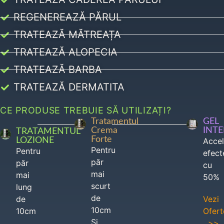
REGENEREAZĂ PĂRUL
TRATEAZĂ MĂTREAȚA
TRATEAZĂ ALOPECIA
TRATEAZĂ BARBA
TRATEAZĂ DERMATITA
CE PRODUSE TREBUIE SĂ UTILIZAȚI?
Tratamentul
GEL
Crema
INT
TRATAMENTUL
Forte
LOZIONE
Acce
Pentru
Pentru
efect
păr
păr
cu
mai
mai
50%
scurt
lung
de
de
Vezi
10cm
10cm
Ofert
Si
>>