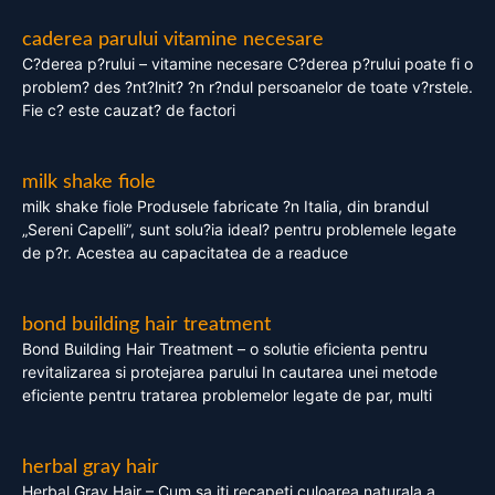
caderea parului vitamine necesare
C?derea p?rului – vitamine necesare C?derea p?rului poate fi o
problem? des ?nt?lnit? ?n r?ndul persoanelor de toate v?rstele.
Fie c? este cauzat? de factori
milk shake fiole
milk shake fiole Produsele fabricate ?n Italia, din brandul
„Sereni Capelli”, sunt solu?ia ideal? pentru problemele legate
de p?r. Acestea au capacitatea de a readuce
bond building hair treatment
Bond Building Hair Treatment – o solutie eficienta pentru
revitalizarea si protejarea parului In cautarea unei metode
eficiente pentru tratarea problemelor legate de par, multi
herbal gray hair
Herbal Gray Hair – Cum sa iti recapeti culoarea naturala a