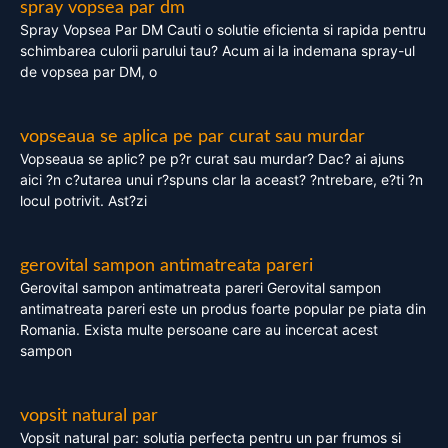
spray vopsea par dm
Spray Vopsea Par DM Cauti o solutie eficienta si rapida pentru
schimbarea culorii parului tau? Acum ai la indemana spray-ul
de vopsea par DM, o
vopseaua se aplica pe par curat sau murdar
Vopseaua se aplic? pe p?r curat sau murdar? Dac? ai ajuns
aici ?n c?utarea unui r?spuns clar la aceast? ?ntrebare, e?ti ?n
locul potrivit. Ast?zi
gerovital sampon antimatreata pareri
Gerovital sampon antimatreata pareri Gerovital sampon
antimatreata pareri este un produs foarte popular pe piata din
Romania. Exista multe persoane care au incercat acest
sampon
vopsit natural par
Vopsit natural par: solutia perfecta pentru un par frumos si