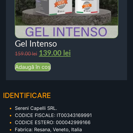
Gel Intenso
139.00
lei
159.00
lei
Adaugă în coș
IDENTIFICARE
Sereni Capelli SRL.
CODICE FISCALE: IT00343169991
CODICE ESTERO: 000042999166
Fabrica: Resana, Veneto, Italia