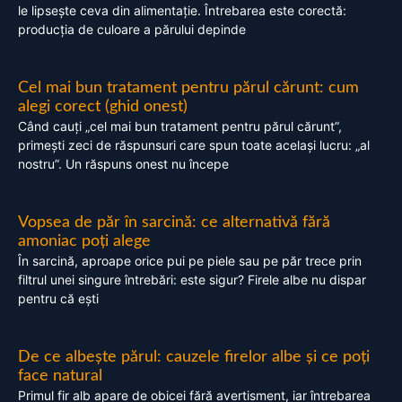
le lipsește ceva din alimentație. Întrebarea este corectă:
producția de culoare a părului depinde
Cel mai bun tratament pentru părul cărunt: cum
alegi corect (ghid onest)
Când cauți „cel mai bun tratament pentru părul cărunt”,
primești zeci de răspunsuri care spun toate același lucru: „al
nostru”. Un răspuns onest nu începe
Vopsea de păr în sarcină: ce alternativă fără
amoniac poți alege
În sarcină, aproape orice pui pe piele sau pe păr trece prin
filtrul unei singure întrebări: este sigur? Firele albe nu dispar
pentru că ești
De ce albește părul: cauzele firelor albe și ce poți
face natural
Primul fir alb apare de obicei fără avertisment, iar întrebarea