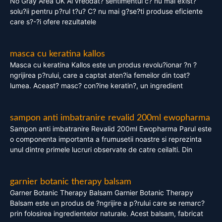
No Gray Area UK Ai vreodat? sentimentul c? nu mai exist?
solu?ii pentru p?rul t?u? C? nu mai g?se?ti produse eficiente
care s?-?i ofere rezultatele
masca cu keratina kallos
Masca cu keratina Kallos este un produs revolu?ionar ?n ?
ngrijirea p?rului, care a captat aten?ia femeilor din toat?
lumea. Aceast? masc? con?ine keratin?, un ingredient
sampon anti imbatranire revalid 200ml ewopharma
Sampon anti imbatranire Revalid 200ml Ewopharma Parul este
o componenta importanta a frumusetii noastre si reprezinta
unul dintre primele lucruri observate de catre ceilalti. Din
garnier botanic therapy balsam
Garner Botanic Therapy Balsam Garnier Botanic Therapy
Balsam este un produs de ?ngrijire a p?rului care se remarc?
prin folosirea ingredientelor naturale. Acest balsam, fabricat