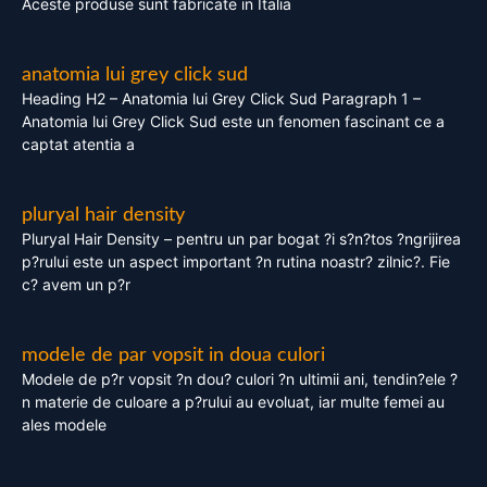
Aceste produse sunt fabricate in Italia
anatomia lui grey click sud
Heading H2 – Anatomia lui Grey Click Sud Paragraph 1 –
Anatomia lui Grey Click Sud este un fenomen fascinant ce a
captat atentia a
pluryal hair density
Pluryal Hair Density – pentru un par bogat ?i s?n?tos ?ngrijirea
p?rului este un aspect important ?n rutina noastr? zilnic?. Fie
c? avem un p?r
modele de par vopsit in doua culori
Modele de p?r vopsit ?n dou? culori ?n ultimii ani, tendin?ele ?
n materie de culoare a p?rului au evoluat, iar multe femei au
ales modele