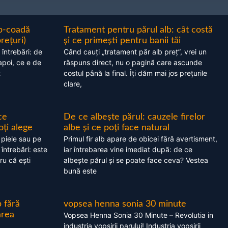
ap-coadă
Tratament pentru părul alb: cât costă
prețuri)
și ce primești pentru banii tăi
 întrebări: de
Când cauți „tratament păr alb preț”, vrei un
apoi, ce e de
răspuns direct, nu o pagină care ascunde
t
costul până la final. Îți dăm mai jos prețurile
clare,
ce
De ce albește părul: cauzele firelor
oți alege
albe și ce poți face natural
 piele sau pe
Primul fir alb apare de obicei fără avertisment,
 întrebări: este
iar întrebarea vine imediat după: de ce
ru că ești
albește părul și se poate face ceva? Vestea
bună este
 fără
vopsea henna sonia 30 minute
area
Vopsea Henna Sonia 30 Minute – Revolutia in
industria vopsirii parului! Industria vopsirii