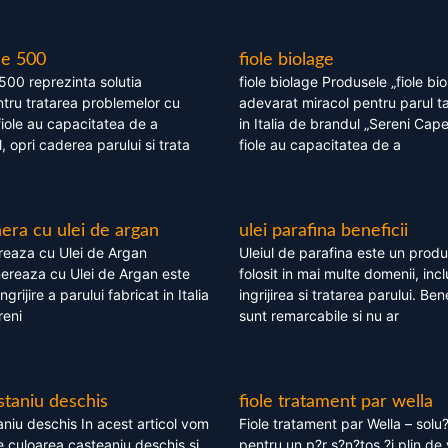
le 500
fiole biolage
 500 reprezinta solutia
fiole biolage Produsele „fiole bi
tru tratarea problemelor cu
adevarat miracol pentru parul t
fiole au capacitatea de a
in Italia de brandul „Sereni Capel
, opri caderea parului si trata
fiole au capacitatea de a
ra cu ulei de argan
ulei parafina beneficii
eaza cu Ulei de Argan
Uleiul de parafina este un produs
reaza cu Ulei de Argan este
folosit in mai multe domenii, incl
grijire a parului fabricat in Italia
ingrijirea si tratarea parului. Bene
reni
sunt remarcabile si nu ar
staniu deschis
fiole tratament par wella
niu deschis In acest articol vom
Fiole tratament par Wella – solu?
 culoarea casteaniu deschis si
pentru un p?r s?n?tos ?i plin de 