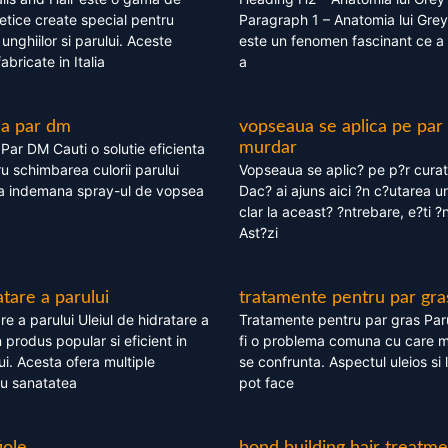
tice create special pentru
Paragraph 1 – Anatomia lui Grey
i, unghiilor si parului. Aceste
este un fenomen fascinant ce a 
bricate in Italia
a
ea par dm
vopseaua se aplica pe par
murdar
ar DM Cauti o solutie eficienta
ru schimbarea culorii parului
Vopseaua se aplic? pe p?r cura
la indemana spray-ul de vopsea
Dac? ai ajuns aici ?n c?utarea u
clar la aceast? ?ntrebare, e?ti ?n
Ast?zi
atare a parului
tratamente pentru par gra
re a parului Uleiul de hidratare a
Tratamente pentru par gras Par
 produs popular si eficient in
fi o problema comuna cu care 
lui. Acesta ofera multiple
se confrunta. Aspectul uleios si
ru sanatatea
pot face