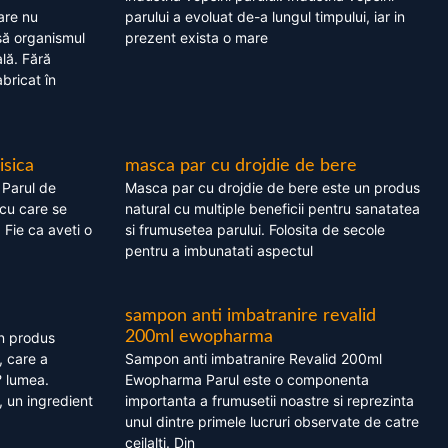
are nu
parului a evoluat de-a lungul timpului, iar in
asă organismul
prezent exista o mare
lă. Fără
bricat în
isica
masca par cu drojdie de bere
 Parul de
Masca par cu drojdie de bere este un produs
cu care se
natural cu multiple beneficii pentru sanatatea
. Fie ca aveti o
si frumusetea parului. Folosita de secole
pentru a imbunatati aspectul
sampon anti imbatranire revalid
200ml ewopharma
un produs
, care a
Sampon anti imbatranire Revalid 200ml
? lumea.
Ewopharma Parul este o componenta
 un ingredient
importanta a frumusetii noastre si reprezinta
unul dintre primele lucruri observate de catre
ceilalti. Din