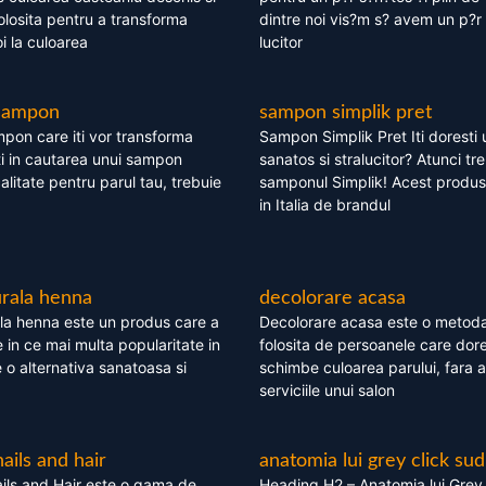
olosita pentru a transforma
dintre noi vis?m s? avem un p?r 
i la culoarea
lucitor
 sampon
sampon simplik pret
mpon care iti vor transforma
Sampon Simplik Pret Iti doresti 
i in cautarea unui sampon
sanatos si stralucitor? Atunci tr
calitate pentru parul tau, trebuie
samponul Simplik! Acest produs 
in Italia de brandul
rala henna
decolorare acasa
la henna este un produs care a
Decolorare acasa este o metoda
e in ce mai multa popularitate in
folosita de persoanele care dore
te o alternativa sanatoasa si
schimbe culoarea parului, fara a
serviciile unui salon
nails and hair
anatomia lui grey click sud
ils and Hair este o gama de
Heading H2 – Anatomia lui Grey