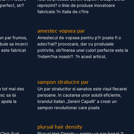
perfect, str?
reprezint? o linie de produse inovatoare
fabricate ?n Italia de c?tre
amestec vopsea par
un par frumos,
Amestecul de vopsea pentru p?r poate fi o
ebuie sa incerci
adev?rat? provocare, dar cu produsele
este fabricat
potrivite, ob?inerea unei culori perfecte este la
?ndem?na noastr?. ?n acest articol,
sampon stralucire par
 tot mai des
Un par stralucitor si sanatos este visul fiecarei
sc sa isi
persoane. In cautarea unor solutii eficiente,
 apela la
brandul italian „Sereni Capelli” a creat un
sampon revolutionar care poate
pluryal hair density
 Click Sud
Pluryal Hair Density – pentru un par bogat ?i