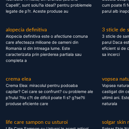
Capelli”, sunt solu?ia ideal? pentru problemele
cum poate fi f
legate de p?r. Aceste produse au
parul alb inapo
alopecia definitiva
3 sticle de
Alopecia definitiva este o afectiune comuna
3 sticle de sa
care afecteaza milioane de oameni din
parul Daca est
Romania si din intreaga lume. Este
eficient si de 
caracterizata prin pierderea partiala sau
sa incerci
completa a
crema elea
vopsea natu
Crema Elea: miracolul pentru podoaba
Vopsea natura
capilar? Cei care se confrunt? cu probleme ale
castigat din c
p?rului ?tiu c?t de dificil poate fi s? g?se?ti
ultimii ani. Es
produse eficiente care
naturala
life care sampon cu usturoi
solgar skin 
Life Care Sampon cu Usturoi In acest articol,
Solgar Skin Na