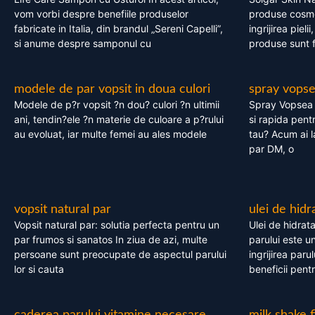
vom vorbi despre benefiile produselor
produse cosme
fabricate in Italia, din brandul „Sereni Capelli”,
ingrijirea pieli
si anume despre samponul cu
produse sunt fa
modele de par vopsit in doua culori
spray vops
Modele de p?r vopsit ?n dou? culori ?n ultimii
Spray Vopsea P
ani, tendin?ele ?n materie de culoare a p?rului
si rapida pent
au evoluat, iar multe femei au ales modele
tau? Acum ai 
par DM, o
vopsit natural par
ulei de hidr
Vopsit natural par: solutia perfecta pentru un
Ulei de hidrata
par frumos si sanatos In ziua de azi, multe
parului este un
persoane sunt preocupate de aspectul parului
ingrijirea paru
lor si cauta
beneficii pent