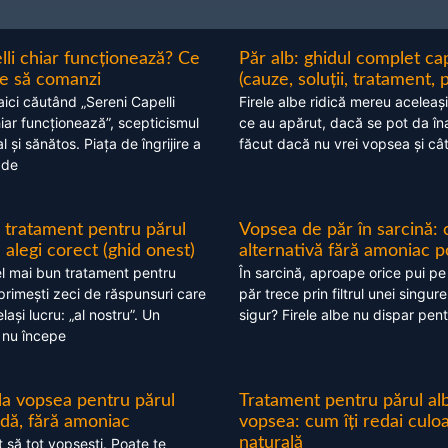
lli chiar funcționează? Ce
Păr alb: ghidul complet c
nte să comanzi
(cauze, soluții, tratament, 
aici căutând „Sereni Capelli
Firele albe ridică mereu aceleași
hiar funcționează”, scepticismul
ce au apărut, dacă se pot da în
 și sănătos. Piața de îngrijire a
făcut dacă nu vrei vopsea și câ
 de
 tratament pentru părul
Vopsea de păr în sarcină: 
alegi corect (ghid onest)
alternativă fără amoniac p
l mai bun tratament pentru
În sarcină, aproape orice pui pe
 primești zeci de răspunsuri care
păr trece prin filtrul unei singure
ași lucru: „al nostru”. Un
sigur? Firele albe nu dispar pent
 nu începe
 la vopsea pentru părul
Tratament pentru părul alb
ndă, fără amoniac
vopsea: cum îți redai culo
naturală
t să tot vopsești. Poate te