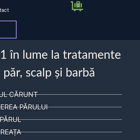
tact
 1 în lume la tratamente
 păr, scalp și barbă
UL CĂRUNT
EREA PĂRULUI
PĂRUL
REAȚA