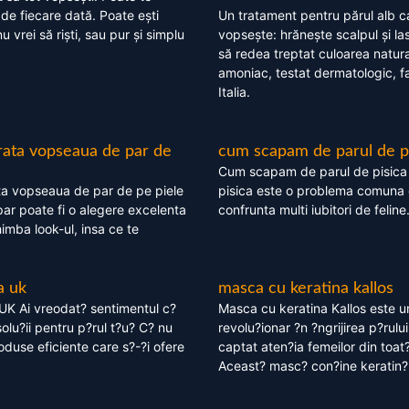
 de fiecare dată. Poate ești
Un tratament pentru părul alb c
nu vrei să riști, sau pur și simplu
vopsește: hrănește scalpul și l
să redea treptat culoarea natura
amoniac, testat dermatologic, fa
Italia.
rata vopseaua de par de
cum scapam de parul de p
Cum scapam de parul de pisica
ta vopseaua de par de pe piele
pisica este o problema comuna 
ar poate fi o alegere excelenta
confrunta multi iubitori de feline
himba look-ul, insa ce te
a uk
masca cu keratina kallos
UK Ai vreodat? sentimentul c?
Masca cu keratina Kallos este 
olu?ii pentru p?rul t?u? C? nu
revolu?ionar ?n ?ngrijirea p?rului
oduse eficiente care s?-?i ofere
captat aten?ia femeilor din toat
Aceast? masc? con?ine keratin?,