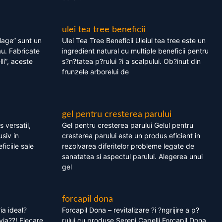
ulei tea tree beneficii
olage” sunt un
Ulei Tea Tree Beneficii Uleiul tea tree este un
au. Fabricate
ingredient natural cu multiple beneficii pentru
li”, aceste
s?n?tatea p?rului ?i a scalpului. Ob?inut din
frunzele arborelui de
gel pentru cresterea parului
 versatil,
Gel pentru cresterea parului Gelul pentru
usiv in
cresterea parului este un produs eficient in
ficiile sale
rezolvarea diferitelor probleme legate de
sanatatea si aspectul parului. Alegerea unui
gel
forcapil dona
ia ideal?
Forcapil Dona – revitalizare ?i ?ngrijire a p?
via??! Fiecare
rului cu produse Sereni Capelli Forcapil Dona