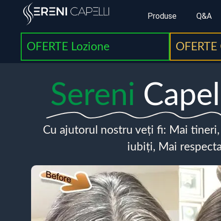
Produse
Q&A
OFERTE Lozione
OFERTE 
Sereni
Capel
Cu ajutorul nostru veți fi: Mai tineri
iubiți, Mai respecta