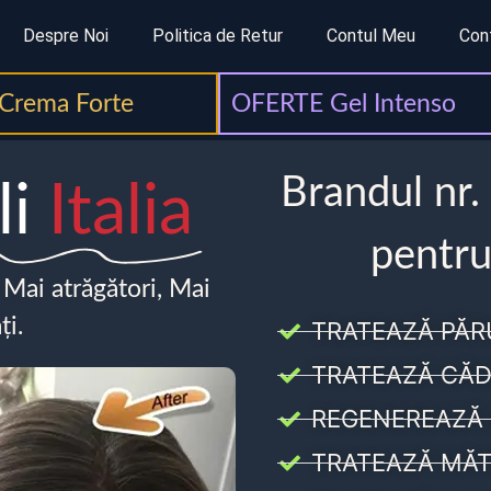
Despre Noi
Politica de Retur
Contul Meu
Con
Crema Forte
OFERTE Gel Intenso
Brandul nr.
li
Italia
pentru
, Mai atrăgători, Mai
ți.
TRATEAZĂ PĂR
TRATEAZĂ CĂD
REGENEREAZĂ 
TRATEAZĂ MĂT