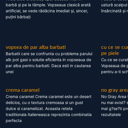
barbă și pe la tâmple. Vopseaua clasică arată
ustură scalpul
artificial, se vede rădăcina imediat și, sincer,
însărcinată și 
puțini bărbați
vopsea de par alba barbati
cu ce se cu
pe piele
Barbatii care se confrunta cu problema parului
alb pot gasi o solutie eficienta in vopseaua de
Cu ce se cura
par alba pentru barbati. Daca esti in cautarea
Vopseaua de p
unei
pentru a-ti sc
crema caramel
no gray are
Crema caramel Crema caramel este un desert
No Gray Area 
delicios, cu o textura cremoasa si un gust
nu mai exist? s
dulce si caramelizat. Aceasta reteta
mai g?se?ti pr
traditionala italieneasca reprezinta combinatia
rezultatele
perfecta