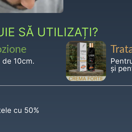
E SĂ UTILIZAȚI?
ozione
Trat
g de 10cm.
Pentr
și pen
ctele cu 50%