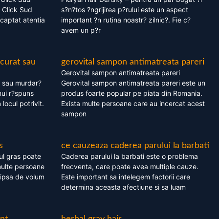
 Click Sud
s?n?tos ?ngrijirea p?rului este un aspect
captat atentia
important ?n rutina noastr? zilnic?. Fie c?
avem un p?r
 curat sau
gerovital sampon antimatreata pareri
Gerovital sampon antimatreata pareri
t sau murdar?
Gerovital sampon antimatreata pareri este un
nui r?spuns
produs foarte popular pe piata din Romania.
 locul potrivit.
Exista multe persoane care au incercat acest
sampon
s
ce cauzeaza caderea parului la barbati
ul gras poate
Caderea parului la barbati este o problema
multe persoane
frecventa, care poate avea multiple cauze.
 lipsa de volum
Este important sa intelegem factorii care
determina aceasta afectiune si sa luam