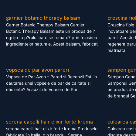
garnier botanic therapy balsam
crescina fio
Garner Botanic Therapy Balsam Garnier
Crescina fiole
Botanic Therapy Balsam este un produs de ?
inovatoare pen
ngrijire a p?rului care se remarc? prin folosirea
parul. Aceste 
ingredientelor naturale. Acest balsam, fabricat
regenera parul
matreata
vopsea de par avon pareri
sampon gene
Vopsea de Par Avon – Pareri si Recenzii Esti in
Sampon Gener
cautarea unei vopsele de par de calitate si
Samponul Gene
eficiente? Ai auzit de Vopsea de Par
un produs de in
de brandul Se
serena capelli hair elixir forte krema
culoarea ca
serena capelli hair elixir forte krema Produsele
Culoarea casta
fabricate ?n Italia, din brandul „Serena
discuta despre