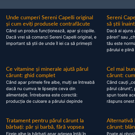
Unde cumperi Sereni Capelli original
Sereni Cape
și cum eviți produsele contrafăcute
să știi înai
Când un produs funcționează, apar și copiile.
Dacă ai ajuns 
Dacă vrei să comanzi Sereni Capelli original, e
păreri” sau „c
important să știi de unde îl iei ca să primești
tău este normal
părului e plină
Ce vitamine și minerale ajută părul
Cel mai bun
cărunt: ghid complet
cărunt: cum 
Când apar primele fire albe, mulți se întreabă
Când cauți „ce
dacă nu cumva le lipsește ceva din
părul cărunt”,
alimentație. Întrebarea este corectă:
spun toate acel
producția de culoare a părului depinde
răspuns onest
Tratament pentru părul cărunt la
Alternativă
bărbați: păr și barbă, fără vopsea
cărunt: blâ
Firele albe la bărbați apar adesea întâi în
Poate ai obosi