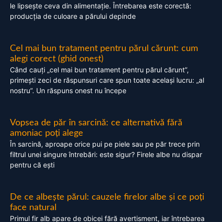
le lipsește ceva din alimentație. Întrebarea este corectă:
producția de culoare a părului depinde
Cel mai bun tratament pentru părul cărunt: cum
alegi corect (ghid onest)
Când cauți „cel mai bun tratament pentru părul cărunt”,
primești zeci de răspunsuri care spun toate același lucru: „al
nostru”. Un răspuns onest nu începe
Vopsea de păr în sarcină: ce alternativă fără
amoniac poți alege
În sarcină, aproape orice pui pe piele sau pe păr trece prin
filtrul unei singure întrebări: este sigur? Firele albe nu dispar
pentru că ești
De ce albește părul: cauzele firelor albe și ce poți
face natural
Primul fir alb apare de obicei fără avertisment, iar întrebarea