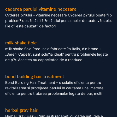
caderea parului vitamine necesare
C?derea p?rului – vitamine necesare C?derea p?rului poate fi o
problem? des ?nt?lnit? ?n r?ndul persoanelor de toate v?rstele.
Fie c? este cauzat? de factori
milk shake fiole
milk shake fiole Produsele fabricate ?n Italia, din brandul
„Sereni Capelli”, sunt solu?ia ideal? pentru problemele legate
de p?r. Acestea au capacitatea de a readuce
bond building hair treatment
Bond Building Hair Treatment – o solutie eficienta pentru
revitalizarea si protejarea parului In cautarea unei metode
eficiente pentru tratarea problemelor legate de par, multi
herbal gray hair
Herbal Gray Hair – Cum sa iti recapeti culoarea naturala a