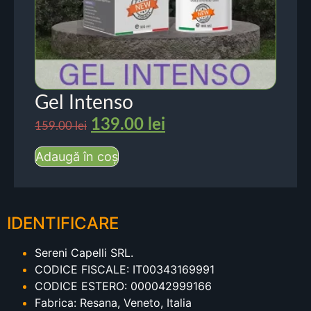
Gel Intenso
139.00
lei
159.00
lei
Adaugă în coș
IDENTIFICARE
Sereni Capelli SRL.
CODICE FISCALE: IT00343169991
CODICE ESTERO: 000042999166
Fabrica: Resana, Veneto, Italia