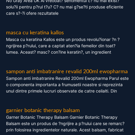
No Gray Area UK Ai vreodat? sentimentul c? nu mai exist?
solu?ii pentru p?rul t?u? C? nu mai g?se?ti produse eficiente
care s?-?i ofere rezultatele
masca cu keratina kallos
Masca cu keratina Kallos este un produs revolu?ionar ?n ?
ngrijirea p?rului, care a captat aten?ia femeilor din toat?
lumea. Aceast? masc? con?ine keratin?, un ingredient
sampon anti imbatranire revalid 200ml ewopharma
Sampon anti imbatranire Revalid 200ml Ewopharma Parul este
o componenta importanta a frumusetii noastre si reprezinta
unul dintre primele lucruri observate de catre ceilalti. Din
garnier botanic therapy balsam
Garner Botanic Therapy Balsam Garnier Botanic Therapy
Balsam este un produs de ?ngrijire a p?rului care se remarc?
prin folosirea ingredientelor naturale. Acest balsam, fabricat