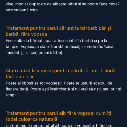
vine imediat după: de ce albește părul și se poate face ceva?
Vestea bună este
Tratament pentru părul cărunt la bărbați: păr și
barbă, fără vopsea
Firele albe la bărbați apar adesea întâi în barbă și pe la
tâmple. Vopseaua clasică arată artificial, se vede rădăcina
imediat și, sincer, puțini bărbați
Alternativă la vopsea pentru părul cărunt: blândă,
fără amoniac
Poate ai obosit să tot vopsești. Poate te ustură scalpul de
fiecare dată. Poate ești însărcinată și nu vrei să riști, sau pur și
simplu
Tratament pentru părul alb fără vopsea: cum îți
redai culoarea naturală
Un tratament pentru părul alb care nu vopsește: hrănește