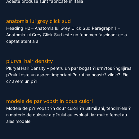
Aceste produse sunt fabricate in Italia
anatomia lui grey click sud
Heading H2 – Anatomia lui Grey Click Sud Paragraph 1 –
Anatomia lui Grey Click Sud este un fenomen fascinant ce a
captat atentia a
pluryal hair density
Pluryal Hair Density – pentru un par bogat ?i s?n?tos ?ngrijirea
p?rului este un aspect important ?n rutina noastr? zilnic?. Fie
c? avem un p?r
modele de par vopsit in doua culori
Modele de p?r vopsit ?n dou? culori ?n ultimii ani, tendin?ele ?
n materie de culoare a p?rului au evoluat, iar multe femei au
ales modele