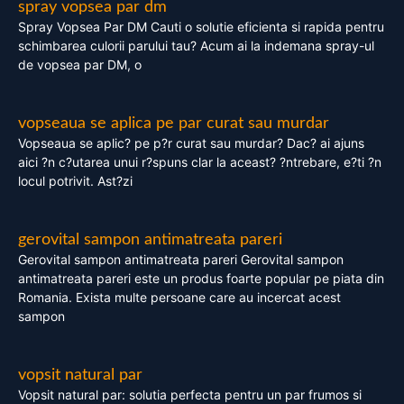
spray vopsea par dm
Spray Vopsea Par DM Cauti o solutie eficienta si rapida pentru
schimbarea culorii parului tau? Acum ai la indemana spray-ul
de vopsea par DM, o
vopseaua se aplica pe par curat sau murdar
Vopseaua se aplic? pe p?r curat sau murdar? Dac? ai ajuns
aici ?n c?utarea unui r?spuns clar la aceast? ?ntrebare, e?ti ?n
locul potrivit. Ast?zi
gerovital sampon antimatreata pareri
Gerovital sampon antimatreata pareri Gerovital sampon
antimatreata pareri este un produs foarte popular pe piata din
Romania. Exista multe persoane care au incercat acest
sampon
vopsit natural par
Vopsit natural par: solutia perfecta pentru un par frumos si