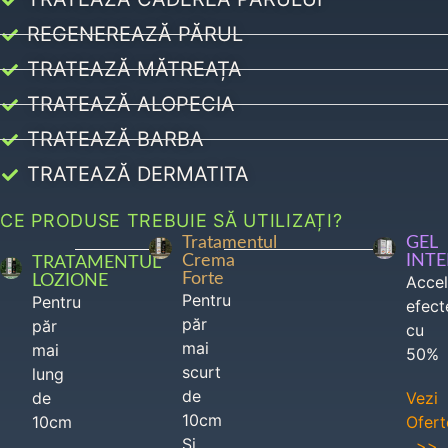
REGENEREAZĂ PĂRUL
TRATEAZĂ MĂTREAȚA
TRATEAZĂ ALOPECIA
TRATEAZĂ BARBA
TRATEAZĂ DERMATITA
CE PRODUSE TREBUIE SĂ UTILIZAȚI?
Tratamentul
GEL
Crema
INT
TRATAMENTUL
Forte
LOZIONE
Acce
Pentru
Pentru
efect
păr
păr
cu
mai
mai
50%
scurt
lung
de
de
Vezi
10cm
10cm
Ofert
Si
>>