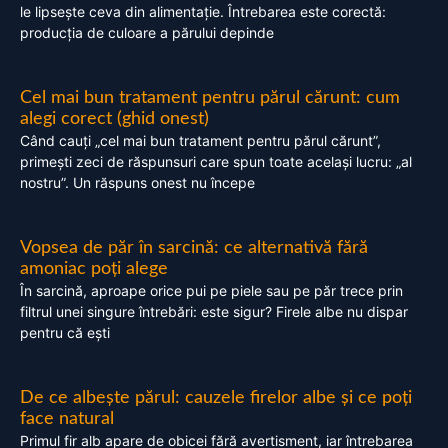
le lipsește ceva din alimentație. Întrebarea este corectă:
producția de culoare a părului depinde
Cel mai bun tratament pentru părul cărunt: cum
alegi corect (ghid onest)
Când cauți „cel mai bun tratament pentru părul cărunt”,
primești zeci de răspunsuri care spun toate același lucru: „al
nostru”. Un răspuns onest nu începe
Vopsea de păr în sarcină: ce alternativă fără
amoniac poți alege
În sarcină, aproape orice pui pe piele sau pe păr trece prin
filtrul unei singure întrebări: este sigur? Firele albe nu dispar
pentru că ești
De ce albește părul: cauzele firelor albe și ce poți
face natural
Primul fir alb apare de obicei fără avertisment, iar întrebarea