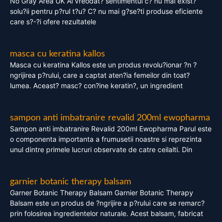
No Gray Area UK Ai vreodat? sentimentul c? nu mai exist?
solu?ii pentru p?rul t?u? C? nu mai g?se?ti produse eficiente
care s?-?i ofere rezultatele
masca cu keratina kallos
Masca cu keratina Kallos este un produs revolu?ionar ?n ?
ngrijirea p?rului, care a captat aten?ia femeilor din toat?
lumea. Aceast? masc? con?ine keratin?, un ingredient
sampon anti imbatranire revalid 200ml ewopharma
Sampon anti imbatranire Revalid 200ml Ewopharma Parul este
o componenta importanta a frumusetii noastre si reprezinta
unul dintre primele lucruri observate de catre ceilalti. Din
garnier botanic therapy balsam
Garner Botanic Therapy Balsam Garnier Botanic Therapy
Balsam este un produs de ?ngrijire a p?rului care se remarc?
prin folosirea ingredientelor naturale. Acest balsam, fabricat