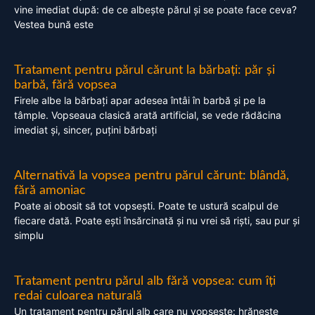
vine imediat după: de ce albește părul și se poate face ceva?
Vestea bună este
Tratament pentru părul cărunt la bărbați: păr și
barbă, fără vopsea
Firele albe la bărbați apar adesea întâi în barbă și pe la
tâmple. Vopseaua clasică arată artificial, se vede rădăcina
imediat și, sincer, puțini bărbați
Alternativă la vopsea pentru părul cărunt: blândă,
fără amoniac
Poate ai obosit să tot vopsești. Poate te ustură scalpul de
fiecare dată. Poate ești însărcinată și nu vrei să riști, sau pur și
simplu
Tratament pentru părul alb fără vopsea: cum îți
redai culoarea naturală
Un tratament pentru părul alb care nu vopsește: hrănește