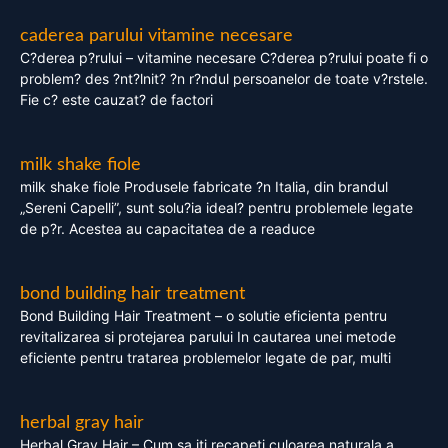
caderea parului vitamine necesare
C?derea p?rului – vitamine necesare C?derea p?rului poate fi o
problem? des ?nt?lnit? ?n r?ndul persoanelor de toate v?rstele.
Fie c? este cauzat? de factori
milk shake fiole
milk shake fiole Produsele fabricate ?n Italia, din brandul
„Sereni Capelli”, sunt solu?ia ideal? pentru problemele legate
de p?r. Acestea au capacitatea de a readuce
bond building hair treatment
Bond Building Hair Treatment – o solutie eficienta pentru
revitalizarea si protejarea parului In cautarea unei metode
eficiente pentru tratarea problemelor legate de par, multi
herbal gray hair
Herbal Gray Hair – Cum sa iti recapeti culoarea naturala a