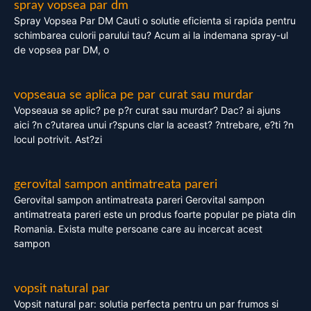
spray vopsea par dm
Spray Vopsea Par DM Cauti o solutie eficienta si rapida pentru
schimbarea culorii parului tau? Acum ai la indemana spray-ul
de vopsea par DM, o
vopseaua se aplica pe par curat sau murdar
Vopseaua se aplic? pe p?r curat sau murdar? Dac? ai ajuns
aici ?n c?utarea unui r?spuns clar la aceast? ?ntrebare, e?ti ?n
locul potrivit. Ast?zi
gerovital sampon antimatreata pareri
Gerovital sampon antimatreata pareri Gerovital sampon
antimatreata pareri este un produs foarte popular pe piata din
Romania. Exista multe persoane care au incercat acest
sampon
vopsit natural par
Vopsit natural par: solutia perfecta pentru un par frumos si