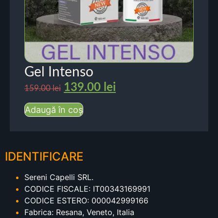
Gel Intenso
139.00
lei
159.00
lei
Adaugă în coș
IDENTIFICARE
Sereni Capelli SRL.
CODICE FISCALE: IT00343169991
CODICE ESTERO: 000042999166
Fabrica: Resana, Veneto, Italia