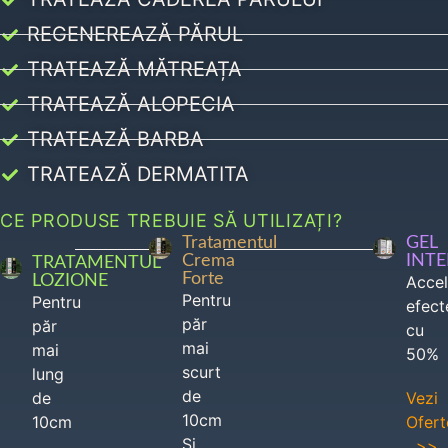
REGENEREAZĂ PĂRUL
TRATEAZĂ MĂTREAȚA
TRATEAZĂ ALOPECIA
TRATEAZĂ BARBA
TRATEAZĂ DERMATITA
CE PRODUSE TREBUIE SĂ UTILIZAȚI?
Tratamentul
GEL
Crema
INT
TRATAMENTUL
Forte
LOZIONE
Acce
Pentru
Pentru
efect
păr
păr
cu
mai
mai
50%
scurt
lung
de
de
Vezi
10cm
10cm
Ofert
Si
>>