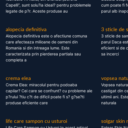
Capelli”, sunt solu?ia ideal? pentru problemele
cum poate fi f
legate de p?r. Aceste produse au
parul alb inapo
alopecia definitiva
3 sticle de
Alopecia definitiva este o afectiune comuna
3 sticle de sa
care afecteaza milioane de oameni din
parul Daca est
Romania si din intreaga lume. Este
eficient si de 
caracterizata prin pierderea partiala sau
sa incerci
completa a
crema elea
vopsea natu
Crema Elea: miracolul pentru podoaba
Vopsea natura
capilar? Cei care se confrunt? cu probleme ale
castigat din c
p?rului ?tiu c?t de dificil poate fi s? g?se?ti
ultimii ani. Es
produse eficiente care
naturala
life care sampon cu usturoi
solgar skin 
Life Care Sampon cu Usturoi In acest articol,
Solgar Skin Na