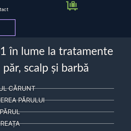
tact
 1 în lume la tratamente
 păr, scalp și barbă
UL CĂRUNT
EREA PĂRULUI
PĂRUL
REAȚA