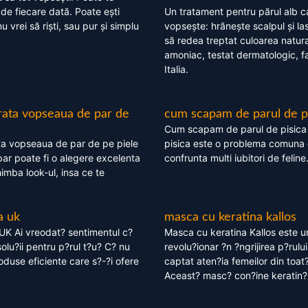
 de fiecare dată. Poate ești
Un tratament pentru părul alb c
nu vrei să riști, sau pur și simplu
vopsește: hrănește scalpul și l
să redea treptat culoarea natura
amoniac, testat dermatologic, fa
Italia.
rata vopseaua de par de
cum scapam de parul de p
Cum scapam de parul de pisica
ta vopseaua de par de pe piele
pisica este o problema comuna 
ar poate fi o alegere excelenta
confrunta multi iubitori de feline
himba look-ul, insa ce te
a uk
masca cu keratina kallos
UK Ai vreodat? sentimentul c?
Masca cu keratina Kallos este 
olu?ii pentru p?rul t?u? C? nu
revolu?ionar ?n ?ngrijirea p?rului
oduse eficiente care s?-?i ofere
captat aten?ia femeilor din toat
Aceast? masc? con?ine keratin?,