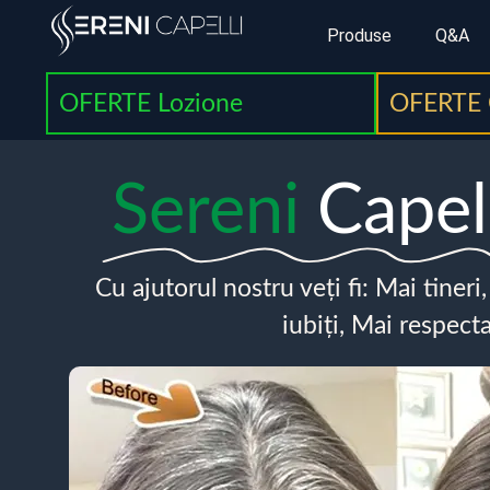
Produse
Q&A
OFERTE Lozione
OFERTE 
Sereni
Capel
Cu ajutorul nostru veți fi: Mai tineri
iubiți, Mai respecta