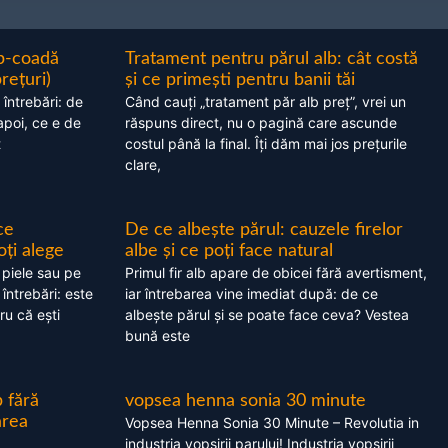
ap-coadă
Tratament pentru părul alb: cât costă
prețuri)
și ce primești pentru banii tăi
 întrebări: de
Când cauți „tratament păr alb preț”, vrei un
apoi, ce e de
răspuns direct, nu o pagină care ascunde
t
costul până la final. Îți dăm mai jos prețurile
clare,
ce
De ce albește părul: cauzele firelor
oți alege
albe și ce poți face natural
 piele sau pe
Primul fir alb apare de obicei fără avertisment,
 întrebări: este
iar întrebarea vine imediat după: de ce
ru că ești
albește părul și se poate face ceva? Vestea
bună este
 fără
vopsea henna sonia 30 minute
area
Vopsea Henna Sonia 30 Minute – Revolutia in
industria vopsirii parului! Industria vopsirii