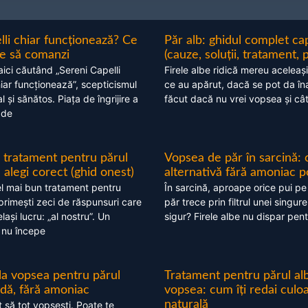
lli chiar funcționează? Ce
Păr alb: ghidul complet c
nte să comanzi
(cauze, soluții, tratament, 
aici căutând „Sereni Capelli
Firele albe ridică mereu aceleași
hiar funcționează”, scepticismul
ce au apărut, dacă se pot da în
 și sănătos. Piața de îngrijire a
făcut dacă nu vrei vopsea și câ
 de
 tratament pentru părul
Vopsea de păr în sarcină: 
alegi corect (ghid onest)
alternativă fără amoniac p
l mai bun tratament pentru
În sarcină, aproape orice pui pe
 primești zeci de răspunsuri care
păr trece prin filtrul unei singure
ași lucru: „al nostru”. Un
sigur? Firele albe nu dispar pent
 nu începe
 la vopsea pentru părul
Tratament pentru părul alb
ndă, fără amoniac
vopsea: cum îți redai culo
naturală
t să tot vopsești. Poate te