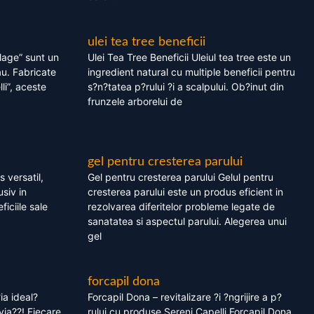
ulei tea tree beneficii
olage” sunt un
Ulei Tea Tree Beneficii Uleiul tea tree este un
au. Fabricate
ingredient natural cu multiple beneficii pentru
li”, aceste
s?n?tatea p?rului ?i a scalpului. Ob?inut din
frunzele arborelui de
gel pentru cresterea parului
 versatil,
Gel pentru cresterea parului Gelul pentru
usiv in
cresterea parului este un produs eficient in
ficiile sale
rezolvarea diferitelor probleme legate de
sanatatea si aspectul parului. Alegerea unui
gel
forcapil dona
ia ideal?
Forcapil Dona – revitalizare ?i ?ngrijire a p?
via??! Fiecare
rului cu produse Sereni Capelli Forcapil Dona