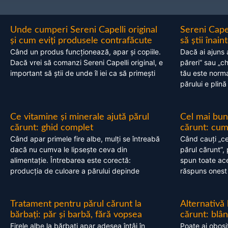
Unde cumperi Sereni Capelli original
Sereni Cape
și cum eviți produsele contrafăcute
să știi înai
Când un produs funcționează, apar și copiile.
Dacă ai ajuns 
Dacă vrei să comanzi Sereni Capelli original, e
păreri” sau „c
important să știi de unde îl iei ca să primești
tău este normal
părului e plină
Ce vitamine și minerale ajută părul
Cel mai bun
cărunt: ghid complet
cărunt: cum 
Când apar primele fire albe, mulți se întreabă
Când cauți „ce
dacă nu cumva le lipsește ceva din
părul cărunt”,
alimentație. Întrebarea este corectă:
spun toate acel
producția de culoare a părului depinde
răspuns onest
Tratament pentru părul cărunt la
Alternativă
bărbați: păr și barbă, fără vopsea
cărunt: blâ
Firele albe la bărbați apar adesea întâi în
Poate ai obosi