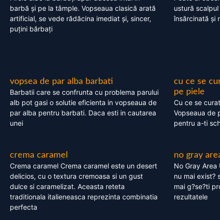
barbă și pe la tâmple. Vopseaua clasică arată
ustură scalpul
artificial, se vede rădăcina imediat și, sincer,
însărcinată și 
puțini bărbați
vopsea de par alba barbati
cu ce se cu
pe piele
Barbatii care se confrunta cu problema parului
alb pot gasi o solutie eficienta in vopseaua de
Cu ce se cura
par alba pentru barbati. Daca esti in cautarea
Vopseaua de p
unei
pentru a-ti sc
crema caramel
no gray are
Crema caramel Crema caramel este un desert
No Gray Area 
delicios, cu o textura cremoasa si un gust
nu mai exist? s
dulce si caramelizat. Aceasta reteta
mai g?se?ti pr
traditionala italieneasca reprezinta combinatia
rezultatele
perfecta