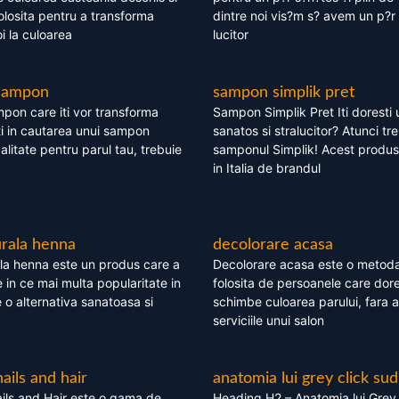
olosita pentru a transforma
dintre noi vis?m s? avem un p?r 
i la culoarea
lucitor
 sampon
sampon simplik pret
mpon care iti vor transforma
Sampon Simplik Pret Iti doresti 
i in cautarea unui sampon
sanatos si stralucitor? Atunci tr
calitate pentru parul tau, trebuie
samponul Simplik! Acest produs 
in Italia de brandul
rala henna
decolorare acasa
la henna este un produs care a
Decolorare acasa este o metoda
e in ce mai multa popularitate in
folosita de persoanele care dore
te o alternativa sanatoasa si
schimbe culoarea parului, fara a
serviciile unui salon
nails and hair
anatomia lui grey click sud
ils and Hair este o gama de
Heading H2 – Anatomia lui Grey