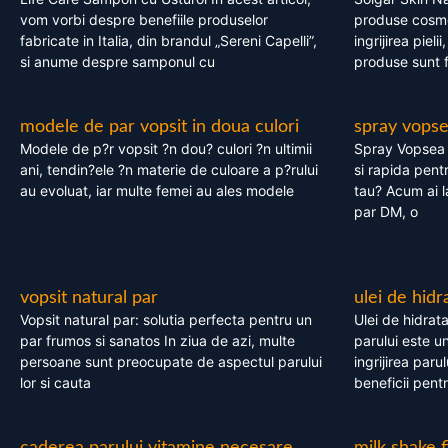
vom vorbi despre benefiile produselor
produse cosme
fabricate in Italia, din brandul „Sereni Capelli”,
ingrijirea pieli
si anume despre samponul cu
produse sunt fa
modele de par vopsit in doua culori
spray vops
Modele de p?r vopsit ?n dou? culori ?n ultimii
Spray Vopsea P
ani, tendin?ele ?n materie de culoare a p?rului
si rapida pent
au evoluat, iar multe femei au ales modele
tau? Acum ai 
par DM, o
vopsit natural par
ulei de hidr
Vopsit natural par: solutia perfecta pentru un
Ulei de hidrata
par frumos si sanatos In ziua de azi, multe
parului este un
persoane sunt preocupate de aspectul parului
ingrijirea paru
lor si cauta
beneficii pent