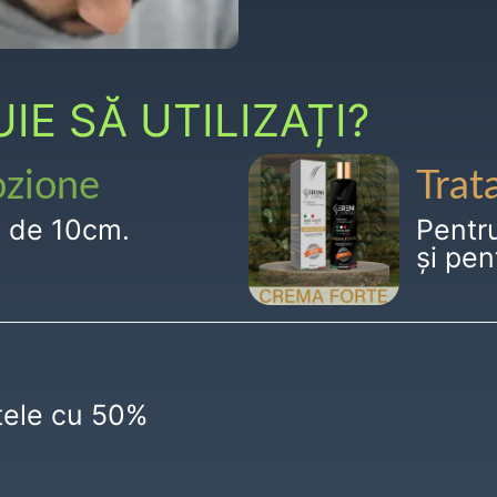
E SĂ UTILIZAȚI?
ozione
Trat
g de 10cm.
Pentr
și pen
ctele cu 50%