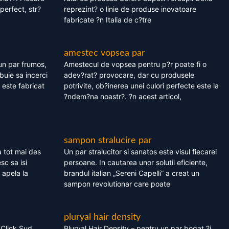
perfect, str?
reprezint? o linie de produse inovatoare
fabricate ?n Italia de c?tre
amestec vopsea par
un par frumos,
Amestecul de vopsea pentru p?r poate fi o
ebuie sa incerci
adev?rat? provocare, dar cu produsele
este fabricat
potrivite, ob?inerea unei culori perfecte este la
?ndem?na noastr?. ?n acest articol,
sampon stralucire par
 tot mai des
Un par stralucitor si sanatos este visul fiecarei
sc sa isi
persoane. In cautarea unor solutii eficiente,
 apela la
brandul italian „Sereni Capelli” a creat un
sampon revolutionar care poate
pluryal hair density
 Click Sud
Pluryal Hair Density – pentru un par bogat ?i