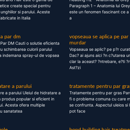
tice create special pentru
Paragraph 1 – Anatomia lui Grey
i, unghiilor si parului. Aceste
este un fenomen fascinant ce a 
bricate in Italia
a
ea par dm
vopseaua se aplica pe par
murdar
ar DM Cauti o solutie eficienta
ru schimbarea culorii parului
Vopseaua se aplic? pe p?r cura
la indemana spray-ul de vopsea
Dac? ai ajuns aici ?n c?utarea u
clar la aceast? ?ntrebare, e?ti ?n
Ast?zi
atare a parului
tratamente pentru par gra
re a parului Uleiul de hidratare a
Tratamente pentru par gras Par
 produs popular si eficient in
fi o problema comuna cu care 
lui. Acesta ofera multiple
se confrunta. Aspectul uleios si
ru sanatatea
pot face