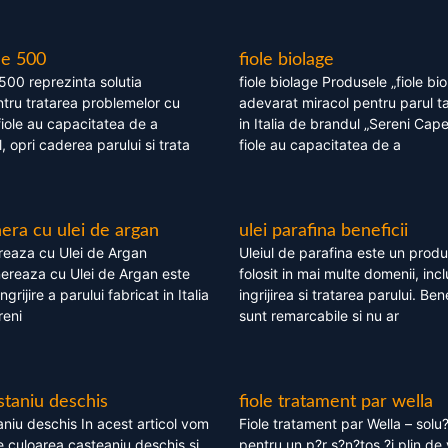
le 500
fiole biolage
 500 reprezinta solutia
fiole biolage Produsele „fiole bi
tru tratarea problemelor cu
adevarat miracol pentru parul t
fiole au capacitatea de a
in Italia de brandul „Sereni Capel
, opri caderea parului si trata
fiole au capacitatea de a
ra cu ulei de argan
ulei parafina beneficii
eaza cu Ulei de Argan
Uleiul de parafina este un produs
reaza cu Ulei de Argan este
folosit in mai multe domenii, incl
grijire a parului fabricat in Italia
ingrijirea si tratarea parului. Bene
reni
sunt remarcabile si nu ar
staniu deschis
fiole tratament par wella
niu deschis In acest articol vom
Fiole tratament par Wella – solu?
 culoarea casteaniu deschis si
pentru un p?r s?n?tos ?i plin de 