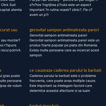
 Click Sud
s?n?tos ?ngrijirea p?rului este un aspect
captat atentia
important ?n rutina noastr? zilnic?. Fie c?
avem un p?r
 curat sau
gerovital sampon antimatreata pareri
Gerovital sampon antimatreata pareri
t sau murdar?
Gerovital sampon antimatreata pareri este un
nui r?spuns
produs foarte popular pe piata din Romania.
 locul potrivit.
Exista multe persoane care au incercat acest
sampon
s
ce cauzeaza caderea parului la barbati
ul gras poate
Caderea parului la barbati este o problema
multe persoane
frecventa, care poate avea multiple cauze.
 lipsa de volum
Este important sa intelegem factorii care
determina aceasta afectiune si sa luam