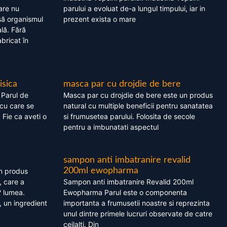
are nu
parului a evoluat de-a lungul timpului, iar in
asă organismul
prezent exista o mare
lă. Fără
bricat în
isica
masca par cu drojdie de bere
 Parul de
Masca par cu drojdie de bere este un produs
cu care se
natural cu multiple beneficii pentru sanatatea
. Fie ca aveti o
si frumusetea parului. Folosita de secole
pentru a imbunatati aspectul
sampon anti imbatranire revalid
200ml ewopharma
un produs
, care a
Sampon anti imbatranire Revalid 200ml
? lumea.
Ewopharma Parul este o componenta
 un ingredient
importanta a frumusetii noastre si reprezinta
unul dintre primele lucruri observate de catre
ceilalti. Din