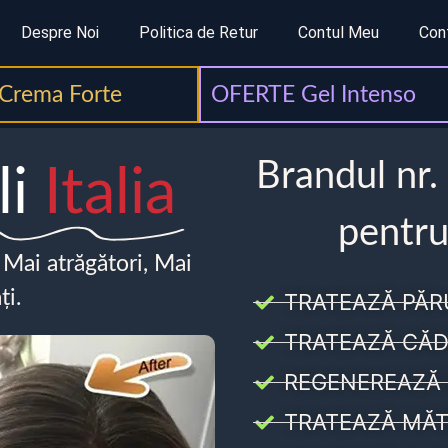
Despre Noi
Politica de Retur
Contul Meu
Con
Crema Forte
OFERTE Gel Intenso
Brandul nr.
li
Italia
pentru
, Mai atrăgători, Mai
ți.
TRATEAZĂ PĂR
TRATEAZĂ CĂD
REGENEREAZĂ 
TRATEAZĂ MĂT