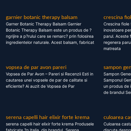
garnier botanic therapy balsam
crescina fio
Garner Botanic Therapy Balsam Garnier
Crescina fiole
Botanic Therapy Balsam este un produs de ?
inovatoare pen
ngrijire a p?rului care se remarc? prin folosirea
parul. Aceste 
ingredientelor naturale. Acest balsam, fabricat
regenera parul
matreata
vopsea de par avon pareri
sampon gene
Vopsea de Par Avon – Pareri si Recenzii Esti in
Sampon Gener
cautarea unei vopsele de par de calitate si
Samponul Gene
eficiente? Ai auzit de Vopsea de Par
un produs de in
de brandul Se
serena capelli hair elixir forte krema
culoarea ca
serena capelli hair elixir forte krema Produsele
Culoarea casta
fabricate ?n Italia, din brandul „Serena
discuta despre