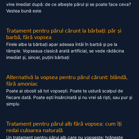
vine imediat după: de ce albește părul și se poate face ceva?
Vestea bună este
Tratament pentru părul cărunt la bărbați: păr și
barbă, fără vopsea
Firele albe la bărbați apar adesea întâi în barbă și pe la
tâmple. Vopseaua clasică arată artificial, se vede rădăcina
imediat și, sincer, puțini bărbați
Alternativă la vopsea pentru părul cărunt: blândă,
fără amoniac
Poate ai obosit să tot vopsești. Poate te ustură scalpul de
fiecare dată. Poate ești însărcinată și nu vrei să riști, sau pur și
simplu
Tratament pentru părul alb fără vopsea: cum îți
redai culoarea naturală
Un tratament pentru părul alb care nu vopsește: hrănește