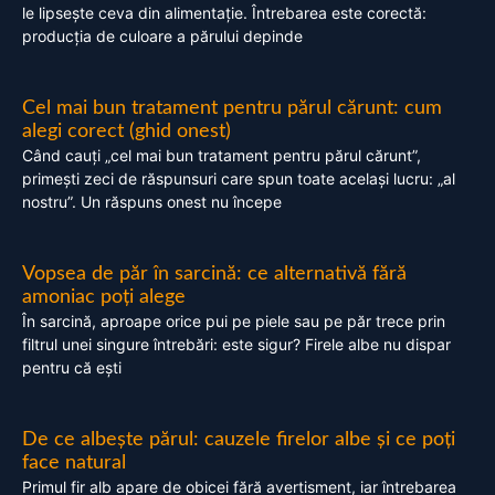
le lipsește ceva din alimentație. Întrebarea este corectă:
producția de culoare a părului depinde
Cel mai bun tratament pentru părul cărunt: cum
alegi corect (ghid onest)
Când cauți „cel mai bun tratament pentru părul cărunt”,
primești zeci de răspunsuri care spun toate același lucru: „al
nostru”. Un răspuns onest nu începe
Vopsea de păr în sarcină: ce alternativă fără
amoniac poți alege
În sarcină, aproape orice pui pe piele sau pe păr trece prin
filtrul unei singure întrebări: este sigur? Firele albe nu dispar
pentru că ești
De ce albește părul: cauzele firelor albe și ce poți
face natural
Primul fir alb apare de obicei fără avertisment, iar întrebarea