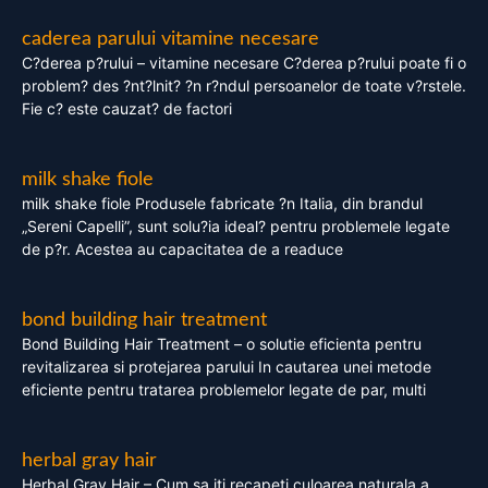
caderea parului vitamine necesare
C?derea p?rului – vitamine necesare C?derea p?rului poate fi o
problem? des ?nt?lnit? ?n r?ndul persoanelor de toate v?rstele.
Fie c? este cauzat? de factori
milk shake fiole
milk shake fiole Produsele fabricate ?n Italia, din brandul
„Sereni Capelli”, sunt solu?ia ideal? pentru problemele legate
de p?r. Acestea au capacitatea de a readuce
bond building hair treatment
Bond Building Hair Treatment – o solutie eficienta pentru
revitalizarea si protejarea parului In cautarea unei metode
eficiente pentru tratarea problemelor legate de par, multi
herbal gray hair
Herbal Gray Hair – Cum sa iti recapeti culoarea naturala a