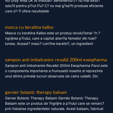
No Gray Area UK Ai vreodat? sentimentul c? nu mai exist?
solu?ii pentru p?rul t?u? C? nu mai g?se?ti produse eficiente
care s?-?i ofere rezultatele
masca cu keratina kallos
Masca cu keratina Kallos este un produs revolu?ionar ?n ?
ngrijirea p?rului, care a captat aten?ia femeilor din toat?
lumea. Aceast? masc? con?ine keratin?, un ingredient
sampon anti imbatranire revalid 200ml ewopharma
Sampon anti imbatranire Revalid 200ml Ewopharma Parul este
o componenta importanta a frumusetii noastre si reprezinta
unul dintre primele lucruri observate de catre ceilalti. Din
garnier botanic therapy balsam
Garner Botanic Therapy Balsam Garnier Botanic Therapy
Balsam este un produs de ?ngrijire a p?rului care se remarc?
prin folosirea ingredientelor naturale. Acest balsam, fabricat