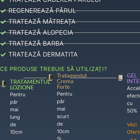
REGENEREAZĂ PĂRUL
TRATEAZĂ MĂTREAȚA
TRATEAZĂ ALOPECIA
TRATEAZĂ BARBA
TRATEAZĂ DERMATITA
CE PRODUSE TREBUIE SĂ UTILIZAȚI?
Tratamentul
GEL
Crema
INT
TRATAMENTUL
Forte
LOZIONE
Acce
Pentru
Pentru
efect
păr
păr
cu
mai
mai
50%
scurt
lung
de
de
Vezi
10cm
10cm
Ofert
Si
>>