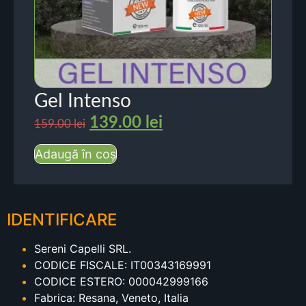
Gel Intenso
139.00
lei
159.00
lei
Adaugă în coș
IDENTIFICARE
Sereni Capelli SRL.
CODICE FISCALE: IT00343169991
CODICE ESTERO: 000042999166
Fabrica: Resana, Veneto, Italia