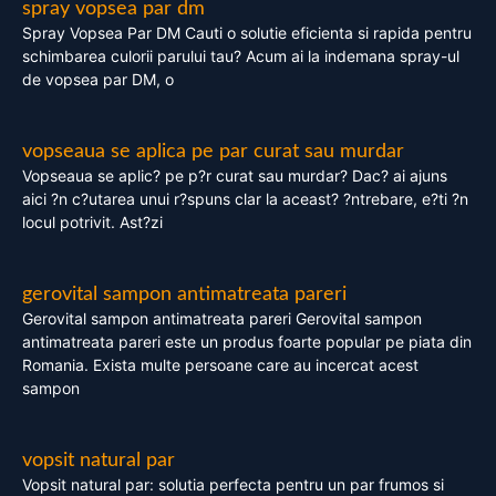
spray vopsea par dm
Spray Vopsea Par DM Cauti o solutie eficienta si rapida pentru
schimbarea culorii parului tau? Acum ai la indemana spray-ul
de vopsea par DM, o
vopseaua se aplica pe par curat sau murdar
Vopseaua se aplic? pe p?r curat sau murdar? Dac? ai ajuns
aici ?n c?utarea unui r?spuns clar la aceast? ?ntrebare, e?ti ?n
locul potrivit. Ast?zi
gerovital sampon antimatreata pareri
Gerovital sampon antimatreata pareri Gerovital sampon
antimatreata pareri este un produs foarte popular pe piata din
Romania. Exista multe persoane care au incercat acest
sampon
vopsit natural par
Vopsit natural par: solutia perfecta pentru un par frumos si