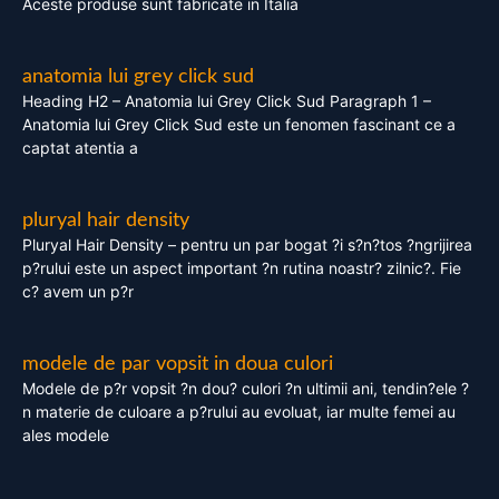
Aceste produse sunt fabricate in Italia
anatomia lui grey click sud
Heading H2 – Anatomia lui Grey Click Sud Paragraph 1 –
Anatomia lui Grey Click Sud este un fenomen fascinant ce a
captat atentia a
pluryal hair density
Pluryal Hair Density – pentru un par bogat ?i s?n?tos ?ngrijirea
p?rului este un aspect important ?n rutina noastr? zilnic?. Fie
c? avem un p?r
modele de par vopsit in doua culori
Modele de p?r vopsit ?n dou? culori ?n ultimii ani, tendin?ele ?
n materie de culoare a p?rului au evoluat, iar multe femei au
ales modele