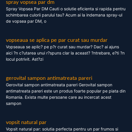
spray vopsea par dm
Spray Vopsea Par DM Cauti o solutie eficienta si rapida pentru
schimbarea culorii parului tau? Acum ai la indemana spray-ul
de vopsea par DM, o
vopseaua se aplica pe par curat sau murdar
Vopseaua se aplic? pe p?r curat sau murdar? Dac? ai ajuns
aici ?n c?utarea unui r?spuns clar la aceast? ?ntrebare, e?ti ?n
locul potrivit. Ast?zi
gerovital sampon antimatreata pareri
Gerovital sampon antimatreata pareri Gerovital sampon
antimatreata pareri este un produs foarte popular pe piata din
Romania. Exista multe persoane care au incercat acest
sampon
vopsit natural par
Vopsit natural par: solutia perfecta pentru un par frumos si