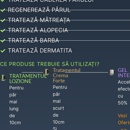
REGENEREAZĂ PĂRUL
TRATEAZĂ MĂTREAȚA
TRATEAZĂ ALOPECIA
TRATEAZĂ BARBA
TRATEAZĂ DERMATITA
CE PRODUSE TREBUIE SĂ UTILIZAȚI?
Tratamentul
GEL
Crema
INT
TRATAMENTUL
Forte
LOZIONE
Acce
Pentru
Pentru
efect
păr
păr
cu
mai
mai
50%
scurt
lung
de
de
Vezi
10cm
10cm
Ofert
Si
>>