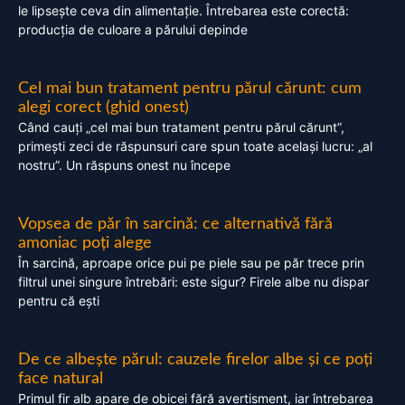
le lipsește ceva din alimentație. Întrebarea este corectă:
producția de culoare a părului depinde
Cel mai bun tratament pentru părul cărunt: cum
alegi corect (ghid onest)
Când cauți „cel mai bun tratament pentru părul cărunt”,
primești zeci de răspunsuri care spun toate același lucru: „al
nostru”. Un răspuns onest nu începe
Vopsea de păr în sarcină: ce alternativă fără
amoniac poți alege
În sarcină, aproape orice pui pe piele sau pe păr trece prin
filtrul unei singure întrebări: este sigur? Firele albe nu dispar
pentru că ești
De ce albește părul: cauzele firelor albe și ce poți
face natural
Primul fir alb apare de obicei fără avertisment, iar întrebarea