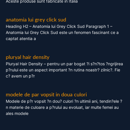
Aceste produse sunt fabricate in Italia
anatomia lui grey click sud
Heading H2 – Anatomia lui Grey Click Sud Paragraph 1 –
Anatomia lui Grey Click Sud este un fenomen fascinant ce a
captat atentia a
pluryal hair density
Pluryal Hair Density – pentru un par bogat ?i s?n?tos ?ngrijirea
p?rului este un aspect important ?n rutina noastr? zilnic?. Fie
c? avem un p?r
modele de par vopsit in doua culori
Modele de p?r vopsit ?n dou? culori ?n ultimii ani, tendin?ele ?
n materie de culoare a p?rului au evoluat, iar multe femei au
ales modele