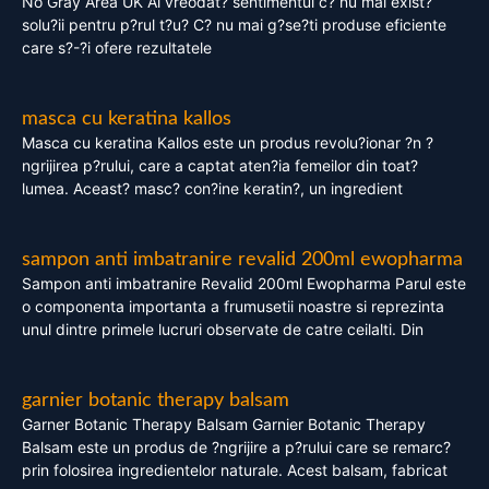
No Gray Area UK Ai vreodat? sentimentul c? nu mai exist?
solu?ii pentru p?rul t?u? C? nu mai g?se?ti produse eficiente
care s?-?i ofere rezultatele
masca cu keratina kallos
Masca cu keratina Kallos este un produs revolu?ionar ?n ?
ngrijirea p?rului, care a captat aten?ia femeilor din toat?
lumea. Aceast? masc? con?ine keratin?, un ingredient
sampon anti imbatranire revalid 200ml ewopharma
Sampon anti imbatranire Revalid 200ml Ewopharma Parul este
o componenta importanta a frumusetii noastre si reprezinta
unul dintre primele lucruri observate de catre ceilalti. Din
garnier botanic therapy balsam
Garner Botanic Therapy Balsam Garnier Botanic Therapy
Balsam este un produs de ?ngrijire a p?rului care se remarc?
prin folosirea ingredientelor naturale. Acest balsam, fabricat