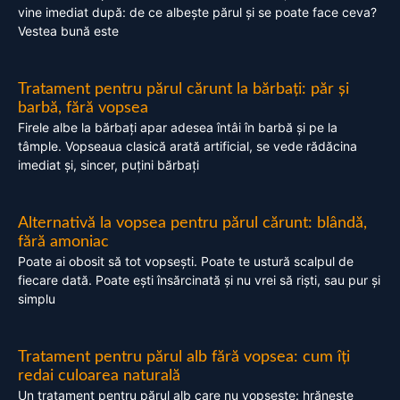
vine imediat după: de ce albește părul și se poate face ceva?
Vestea bună este
Tratament pentru părul cărunt la bărbați: păr și
barbă, fără vopsea
Firele albe la bărbați apar adesea întâi în barbă și pe la
tâmple. Vopseaua clasică arată artificial, se vede rădăcina
imediat și, sincer, puțini bărbați
Alternativă la vopsea pentru părul cărunt: blândă,
fără amoniac
Poate ai obosit să tot vopsești. Poate te ustură scalpul de
fiecare dată. Poate ești însărcinată și nu vrei să riști, sau pur și
simplu
Tratament pentru părul alb fără vopsea: cum îți
redai culoarea naturală
Un tratament pentru părul alb care nu vopsește: hrănește