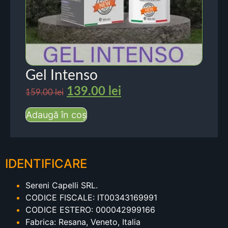
Gel Intenso
139.00
lei
159.00
lei
Adaugă în coș
IDENTIFICARE
Sereni Capelli SRL.
CODICE FISCALE: IT00343169991
CODICE ESTERO: 000042999166
Fabrica: Resana, Veneto, Italia