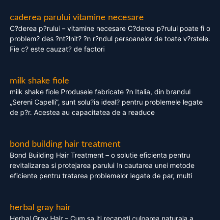
caderea parului vitamine necesare
C?derea p?rului – vitamine necesare C?derea p?rului poate fi o
problem? des ?nt?lnit? ?n r?ndul persoanelor de toate v?rstele.
Fie c? este cauzat? de factori
milk shake fiole
milk shake fiole Produsele fabricate ?n Italia, din brandul
„Sereni Capelli”, sunt solu?ia ideal? pentru problemele legate
de p?r. Acestea au capacitatea de a readuce
bond building hair treatment
Bond Building Hair Treatment – o solutie eficienta pentru
revitalizarea si protejarea parului In cautarea unei metode
eficiente pentru tratarea problemelor legate de par, multi
herbal gray hair
Herbal Gray Hair – Cum sa iti recapeti culoarea naturala a