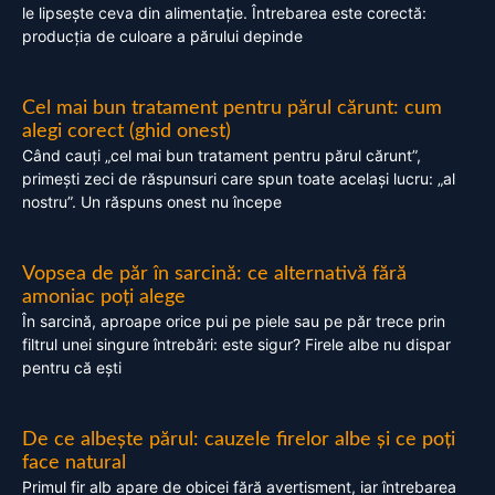
le lipsește ceva din alimentație. Întrebarea este corectă:
producția de culoare a părului depinde
Cel mai bun tratament pentru părul cărunt: cum
alegi corect (ghid onest)
Când cauți „cel mai bun tratament pentru părul cărunt”,
primești zeci de răspunsuri care spun toate același lucru: „al
nostru”. Un răspuns onest nu începe
Vopsea de păr în sarcină: ce alternativă fără
amoniac poți alege
În sarcină, aproape orice pui pe piele sau pe păr trece prin
filtrul unei singure întrebări: este sigur? Firele albe nu dispar
pentru că ești
De ce albește părul: cauzele firelor albe și ce poți
face natural
Primul fir alb apare de obicei fără avertisment, iar întrebarea