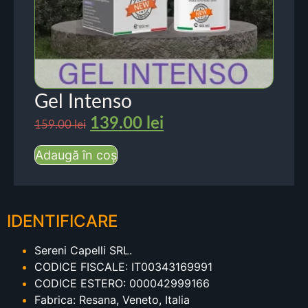
Gel Intenso
139.00
lei
159.00
lei
Adaugă în coș
IDENTIFICARE
Sereni Capelli SRL.
CODICE FISCALE: IT00343169991
CODICE ESTERO: 000042999166
Fabrica: Resana, Veneto, Italia