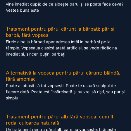
vine imediat după: de ce albește părul și se poate face ceva?
Vestea bună este
Tratament pentru părul cărunt la bărbați: păr și
barbă, fără vopsea
Firele albe la bărbați apar adesea întâi în barbă și pe la
tâmple. Vopseaua clasică arată artificial, se vede rădăcina
imediat și, sincer, puțini bărbați
Alternativă la vopsea pentru părul cărunt: blândă,
fără amoniac
Poate ai obosit să tot vopsești. Poate te ustură scalpul de
fiecare dată. Poate ești însărcinată și nu vrei să riști, sau pur și
simplu
Tratament pentru părul alb fără vopsea: cum îți
redai culoarea naturală
Un tratament pentru părul alb care nu vopsește: hrănește