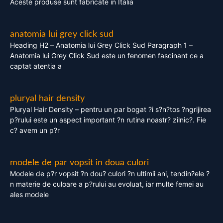
Aceste produse sunt fabricate in Italia
anatomia lui grey click sud
Heading H2 – Anatomia lui Grey Click Sud Paragraph 1 –
Anatomia lui Grey Click Sud este un fenomen fascinant ce a
captat atentia a
pluryal hair density
Pluryal Hair Density – pentru un par bogat ?i s?n?tos ?ngrijirea
p?rului este un aspect important ?n rutina noastr? zilnic?. Fie
c? avem un p?r
modele de par vopsit in doua culori
Modele de p?r vopsit ?n dou? culori ?n ultimii ani, tendin?ele ?
n materie de culoare a p?rului au evoluat, iar multe femei au
ales modele