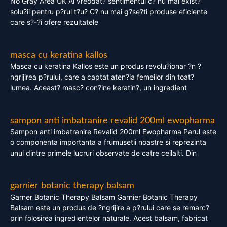
No Gray Area UK Ai vreodat? sentimentul c? nu mai exist?
solu?ii pentru p?rul t?u? C? nu mai g?se?ti produse eficiente
care s?-?i ofere rezultatele
masca cu keratina kallos
Masca cu keratina Kallos este un produs revolu?ionar ?n ?
ngrijirea p?rului, care a captat aten?ia femeilor din toat?
lumea. Aceast? masc? con?ine keratin?, un ingredient
sampon anti imbatranire revalid 200ml ewopharma
Sampon anti imbatranire Revalid 200ml Ewopharma Parul este
o componenta importanta a frumusetii noastre si reprezinta
unul dintre primele lucruri observate de catre ceilalti. Din
garnier botanic therapy balsam
Garner Botanic Therapy Balsam Garnier Botanic Therapy
Balsam este un produs de ?ngrijire a p?rului care se remarc?
prin folosirea ingredientelor naturale. Acest balsam, fabricat