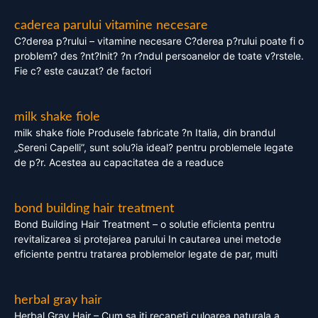
caderea parului vitamine necesare
C?derea p?rului – vitamine necesare C?derea p?rului poate fi o
problem? des ?nt?lnit? ?n r?ndul persoanelor de toate v?rstele.
Fie c? este cauzat? de factori
milk shake fiole
milk shake fiole Produsele fabricate ?n Italia, din brandul
„Sereni Capelli”, sunt solu?ia ideal? pentru problemele legate
de p?r. Acestea au capacitatea de a readuce
bond building hair treatment
Bond Building Hair Treatment – o solutie eficienta pentru
revitalizarea si protejarea parului In cautarea unei metode
eficiente pentru tratarea problemelor legate de par, multi
herbal gray hair
Herbal Gray Hair – Cum sa iti recapeti culoarea naturala a