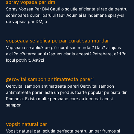
spray vopsea par dm
Spray Vopsea Par DM Cauti o solutie eficienta si rapida pentru
schimbarea culorii parului tau? Acum ai la indemana spray-ul
de vopsea par DM, o
vopseaua se aplica pe par curat sau murdar
Vopseaua se aplic? pe p?r curat sau murdar? Dac? ai ajuns
aici ?n c?utarea unui r?spuns clar la aceast? ?ntrebare, e?ti ?n
locul potrivit. Ast?zi
gerovital sampon antimatreata pareri
Gerovital sampon antimatreata pareri Gerovital sampon
antimatreata pareri este un produs foarte popular pe piata din
Romania. Exista multe persoane care au incercat acest
sampon
vopsit natural par
Vopsit natural par: solutia perfecta pentru un par frumos si