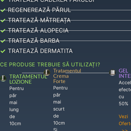
REGENEREAZĂ PĂRUL
TRATEAZĂ MĂTREAȚA
TRATEAZĂ ALOPECIA
TRATEAZĂ BARBA
TRATEAZĂ DERMATITA
CE PRODUSE TREBUIE SĂ UTILIZAȚI?
Tratamentul
GEL
Crema
INT
TRATAMENTUL
Forte
LOZIONE
Acce
Pentru
Pentru
efect
păr
păr
cu
mai
mai
50%
scurt
lung
de
de
Vezi
10cm
10cm
Ofert
Si
>>