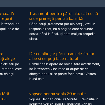
ap-coadă
Tratament pentru părul alb: cât costă
prețuri)
și ce primești pentru banii tăi
 întrebări: de
Când cauți „tratament păr alb preț”, vrei un
apoi, ce e de
răspuns direct, nu o pagină care ascunde
t
costul până la final. Îți dăm mai jos prețurile
clare,
ce
De ce albește părul: cauzele firelor
oți alege
albe și ce poți face natural
 piele sau pe
Primul fir alb apare de obicei fără avertisment,
 întrebări: este
iar întrebarea vine imediat după: de ce
ru că ești
albește părul și se poate face ceva? Vestea
bună este
 fără
vopsea henna sonia 30 minute
area
Vopsea Henna Sonia 30 Minute – Revolutia in
industria vopsirii parului! Industria vopsirii