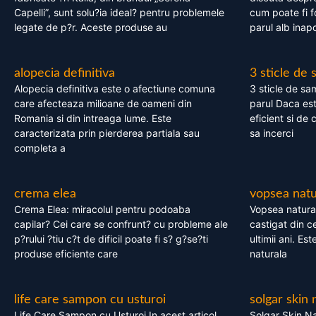
Capelli”, sunt solu?ia ideal? pentru problemele
cum poate fi f
legate de p?r. Aceste produse au
parul alb inapo
alopecia definitiva
3 sticle de
Alopecia definitiva este o afectiune comuna
3 sticle de sa
care afecteaza milioane de oameni din
parul Daca est
Romania si din intreaga lume. Este
eficient si de 
caracterizata prin pierderea partiala sau
sa incerci
completa a
crema elea
vopsea natu
Crema Elea: miracolul pentru podoaba
Vopsea natura
capilar? Cei care se confrunt? cu probleme ale
castigat din c
p?rului ?tiu c?t de dificil poate fi s? g?se?ti
ultimii ani. Es
produse eficiente care
naturala
life care sampon cu usturoi
solgar skin 
Life Care Sampon cu Usturoi In acest articol,
Solgar Skin Na