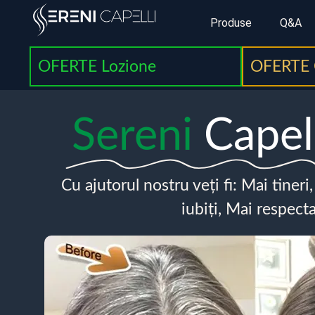
Produse
Q&A
OFERTE Lozione
OFERTE 
Sereni
Capel
Cu ajutorul nostru veți fi: Mai tineri
iubiți, Mai respecta