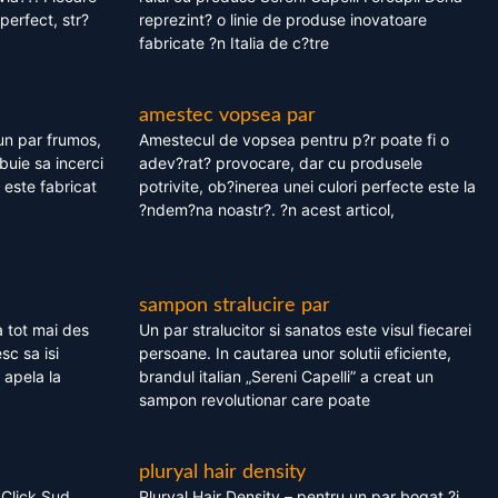
perfect, str?
reprezint? o linie de produse inovatoare
fabricate ?n Italia de c?tre
amestec vopsea par
un par frumos,
Amestecul de vopsea pentru p?r poate fi o
ebuie sa incerci
adev?rat? provocare, dar cu produsele
este fabricat
potrivite, ob?inerea unei culori perfecte este la
?ndem?na noastr?. ?n acest articol,
sampon stralucire par
 tot mai des
Un par stralucitor si sanatos este visul fiecarei
sc sa isi
persoane. In cautarea unor solutii eficiente,
 apela la
brandul italian „Sereni Capelli” a creat un
sampon revolutionar care poate
pluryal hair density
 Click Sud
Pluryal Hair Density – pentru un par bogat ?i