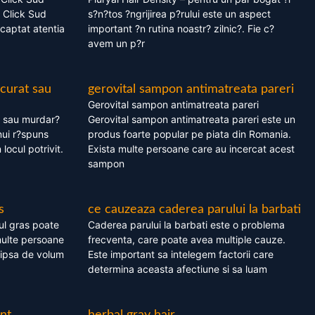
 Click Sud
s?n?tos ?ngrijirea p?rului este un aspect
captat atentia
important ?n rutina noastr? zilnic?. Fie c?
avem un p?r
 curat sau
gerovital sampon antimatreata pareri
Gerovital sampon antimatreata pareri
t sau murdar?
Gerovital sampon antimatreata pareri este un
nui r?spuns
produs foarte popular pe piata din Romania.
 locul potrivit.
Exista multe persoane care au incercat acest
sampon
s
ce cauzeaza caderea parului la barbati
ul gras poate
Caderea parului la barbati este o problema
multe persoane
frecventa, care poate avea multiple cauze.
 lipsa de volum
Este important sa intelegem factorii care
determina aceasta afectiune si sa luam