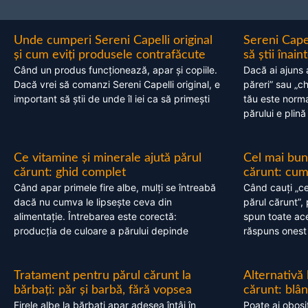
Unde cumperi Sereni Capelli original
Sereni Cape
și cum eviți produsele contrafăcute
să știi înai
Când un produs funcționează, apar și copiile.
Dacă ai ajuns 
Dacă vrei să comanzi Sereni Capelli original, e
păreri” sau „c
important să știi de unde îl iei ca să primești
tău este normal
părului e plină
Ce vitamine și minerale ajută părul
Cel mai bun
cărunt: ghid complet
cărunt: cum 
Când apar primele fire albe, mulți se întreabă
Când cauți „ce
dacă nu cumva le lipsește ceva din
părul cărunt”,
alimentație. Întrebarea este corectă:
spun toate acel
producția de culoare a părului depinde
răspuns onest
Tratament pentru părul cărunt la
Alternativă
bărbați: păr și barbă, fără vopsea
cărunt: blâ
Firele albe la bărbați apar adesea întâi în
Poate ai obosi