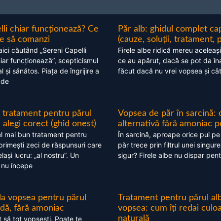
lli chiar funcționează? Ce
Păr alb: ghidul complet c
nte să comanzi
(cauze, soluții, tratament, 
aici căutând „Sereni Capelli
Firele albe ridică mereu aceleași
hiar funcționează”, scepticismul
ce au apărut, dacă se pot da în
 și sănătos. Piața de îngrijire a
făcut dacă nu vrei vopsea și câ
 de
 tratament pentru părul
Vopsea de păr în sarcină: 
alegi corect (ghid onest)
alternativă fără amoniac p
l mai bun tratament pentru
În sarcină, aproape orice pui pe
 primești zeci de răspunsuri care
păr trece prin filtrul unei singure
ași lucru: „al nostru”. Un
sigur? Firele albe nu dispar pent
 nu începe
 la vopsea pentru părul
Tratament pentru părul alb
ndă, fără amoniac
vopsea: cum îți redai culo
naturală
t să tot vopsești. Poate te