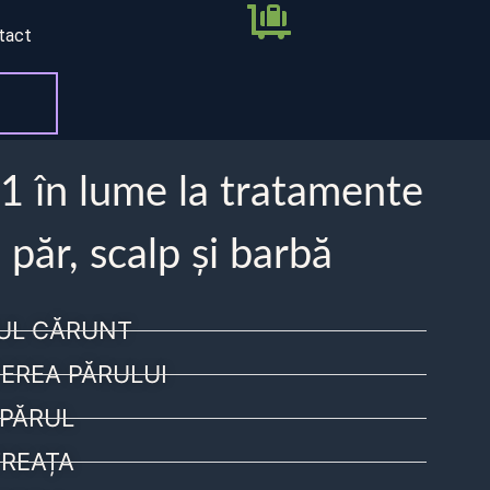
tact
 1 în lume la tratamente
 păr, scalp și barbă
UL CĂRUNT
EREA PĂRULUI
PĂRUL
REAȚA