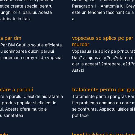
tice create special pentru
Paragraph 1 – Anatomia lui Grey
i, unghiilor si parului. Aceste
este un fenomen fascinant ce a 
bricate in Italia
a
ea par dm
vopseaua se aplica pe par
murdar
ar DM Cauti o solutie eficienta
ru schimbarea culorii parului
Vopseaua se aplic? pe p?r cura
la indemana spray-ul de vopsea
Dac? ai ajuns aici ?n c?utarea u
clar la aceast? ?ntrebare, e?ti ?n
Ast?zi
atare a parului
tratamente pentru par gra
re a parului Uleiul de hidratare a
Tratamente pentru par gras Par
 produs popular si eficient in
fi o problema comuna cu care 
lui. Acesta ofera multiple
se confrunta. Aspectul uleios si
ru sanatatea
pot face