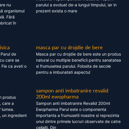
are nu
parului a evoluat de-a lungul timpului, iar in
asă organismul
prezent exista o mare
lă. Fără
bricat în
isica
masca par cu drojdie de bere
 Parul de
Masca par cu drojdie de bere este un produs
cu care se
natural cu multiple beneficii pentru sanatatea
. Fie ca aveti o
si frumusetea parului. Folosita de secole
pentru a imbunatati aspectul
sampon anti imbatranire revalid
200ml ewopharma
un produs
, care a
Sampon anti imbatranire Revalid 200ml
? lumea.
Ewopharma Parul este o componenta
 un ingredient
importanta a frumusetii noastre si reprezinta
unul dintre primele lucruri observate de catre
ceilalti. Din