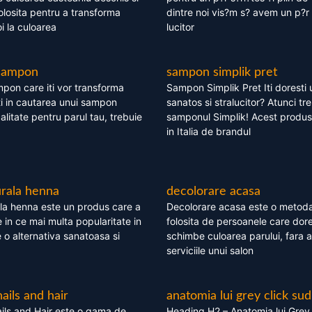
olosita pentru a transforma
dintre noi vis?m s? avem un p?r 
i la culoarea
lucitor
 sampon
sampon simplik pret
mpon care iti vor transforma
Sampon Simplik Pret Iti doresti 
i in cautarea unui sampon
sanatos si stralucitor? Atunci tr
calitate pentru parul tau, trebuie
samponul Simplik! Acest produs 
in Italia de brandul
rala henna
decolorare acasa
la henna este un produs care a
Decolorare acasa este o metoda
e in ce mai multa popularitate in
folosita de persoanele care dore
te o alternativa sanatoasa si
schimbe culoarea parului, fara a
serviciile unui salon
nails and hair
anatomia lui grey click sud
ils and Hair este o gama de
Heading H2 – Anatomia lui Grey