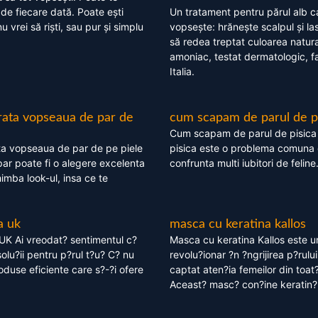
 de fiecare dată. Poate ești
Un tratament pentru părul alb c
nu vrei să riști, sau pur și simplu
vopsește: hrănește scalpul și l
să redea treptat culoarea natura
amoniac, testat dermatologic, fa
Italia.
rata vopseaua de par de
cum scapam de parul de p
Cum scapam de parul de pisica
ta vopseaua de par de pe piele
pisica este o problema comuna 
ar poate fi o alegere excelenta
confrunta multi iubitori de feline
himba look-ul, insa ce te
a uk
masca cu keratina kallos
UK Ai vreodat? sentimentul c?
Masca cu keratina Kallos este 
olu?ii pentru p?rul t?u? C? nu
revolu?ionar ?n ?ngrijirea p?rului
oduse eficiente care s?-?i ofere
captat aten?ia femeilor din toat
Aceast? masc? con?ine keratin?,