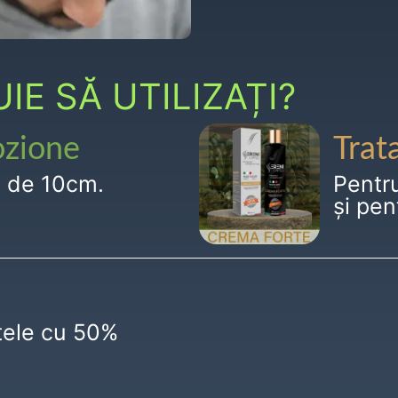
E SĂ UTILIZAȚI?
ozione
Trat
g de 10cm.
Pentr
și pen
ctele cu 50%