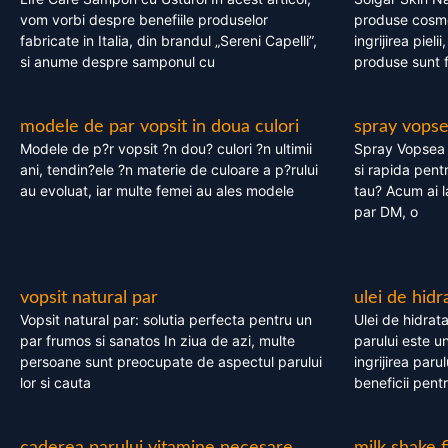
vom vorbi despre benefiile produselor
produse cosme
fabricate in Italia, din brandul „Sereni Capelli”,
ingrijirea pieli
si anume despre samponul cu
produse sunt fa
modele de par vopsit in doua culori
spray vops
Modele de p?r vopsit ?n dou? culori ?n ultimii
Spray Vopsea P
ani, tendin?ele ?n materie de culoare a p?rului
si rapida pent
au evoluat, iar multe femei au ales modele
tau? Acum ai 
par DM, o
vopsit natural par
ulei de hidr
Vopsit natural par: solutia perfecta pentru un
Ulei de hidrata
par frumos si sanatos In ziua de azi, multe
parului este un
persoane sunt preocupate de aspectul parului
ingrijirea paru
lor si cauta
beneficii pent