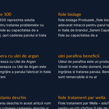
le 500
fiole biolage
 500 reprezinta solutia
fiole biolage Produsele „fiole bi
tru tratarea problemelor cu
adevarat miracol pentru parul t
fiole au capacitatea de a
in Italia de brandul „Sereni Capel
, opri caderea parului si trata
fiole au capacitatea de a
ra cu ulei de argan
ulei parafina beneficii
eaza cu Ulei de Argan
Uleiul de parafina este un produs
reaza cu Ulei de Argan este
folosit in mai multe domenii, incl
grijire a parului fabricat in Italia
ingrijirea si tratarea parului. Bene
reni
sunt remarcabile si nu ar
staniu deschis
fiole tratament par wella
niu deschis In acest articol vom
Fiole tratament par Wella – solu?
 culoarea casteaniu deschis si
pentru un p?r s?n?tos ?i plin de 