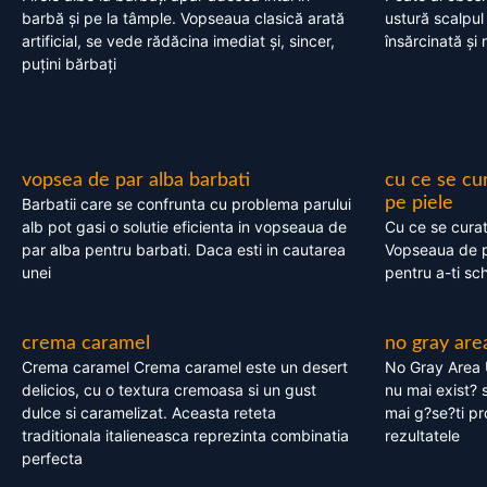
barbă și pe la tâmple. Vopseaua clasică arată
ustură scalpul
artificial, se vede rădăcina imediat și, sincer,
însărcinată și 
puțini bărbați
vopsea de par alba barbati
cu ce se cu
pe piele
Barbatii care se confrunta cu problema parului
alb pot gasi o solutie eficienta in vopseaua de
Cu ce se cura
par alba pentru barbati. Daca esti in cautarea
Vopseaua de p
unei
pentru a-ti sc
crema caramel
no gray are
Crema caramel Crema caramel este un desert
No Gray Area 
delicios, cu o textura cremoasa si un gust
nu mai exist? s
dulce si caramelizat. Aceasta reteta
mai g?se?ti pr
traditionala italieneasca reprezinta combinatia
rezultatele
perfecta