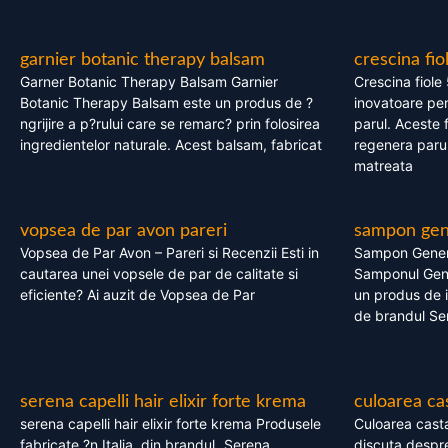
garnier botanic therapy balsam
crescina fio
Garner Botanic Therapy Balsam Garnier
Crescina fiole
Botanic Therapy Balsam este un produs de ?
inovatoare pen
ngrijire a p?rului care se remarc? prin folosirea
parul. Aceste 
ingredientelor naturale. Acest balsam, fabricat
regenera parul
matreata
vopsea de par avon pareri
sampon gene
Vopsea de Par Avon – Pareri si Recenzii Esti in
Sampon Gener
cautarea unei vopsele de par de calitate si
Samponul Gene
eficiente? Ai auzit de Vopsea de Par
un produs de in
de brandul Se
serena capelli hair elixir forte krema
culoarea ca
serena capelli hair elixir forte krema Produsele
Culoarea casta
fabricate ?n Italia, din brandul „Serena
discuta despre