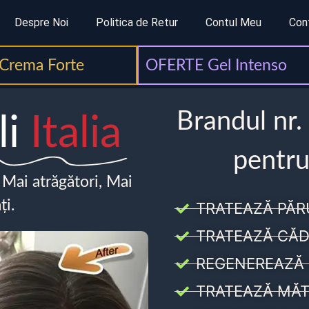
Despre Noi
Politica de Retur
Contul Meu
Con
Crema Forte
OFERTE Gel Intenso
Brandul nr.
li
Italia
pentru
, Mai atrăgători, Mai
ți.
TRATEAZĂ PĂR
TRATEAZĂ CĂD
REGENEREAZĂ 
TRATEAZĂ MĂT