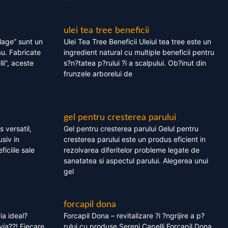
ulei tea tree beneficii
olage” sunt un
Ulei Tea Tree Beneficii Uleiul tea tree este un
au. Fabricate
ingredient natural cu multiple beneficii pentru
li”, aceste
s?n?tatea p?rului ?i a scalpului. Ob?inut din
frunzele arborelui de
gel pentru cresterea parului
 versatil,
Gel pentru cresterea parului Gelul pentru
usiv in
cresterea parului este un produs eficient in
ficiile sale
rezolvarea diferitelor probleme legate de
sanatatea si aspectul parului. Alegerea unui
gel
forcapil dona
ia ideal?
Forcapil Dona – revitalizare ?i ?ngrijire a p?
via??! Fiecare
rului cu produse Sereni Capelli Forcapil Dona