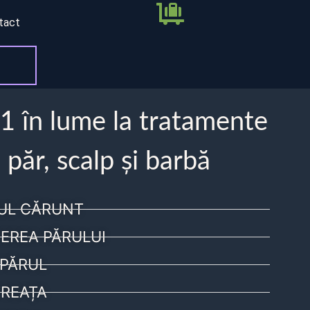
tact
 1 în lume la tratamente
 păr, scalp și barbă
UL CĂRUNT
EREA PĂRULUI
PĂRUL
REAȚA