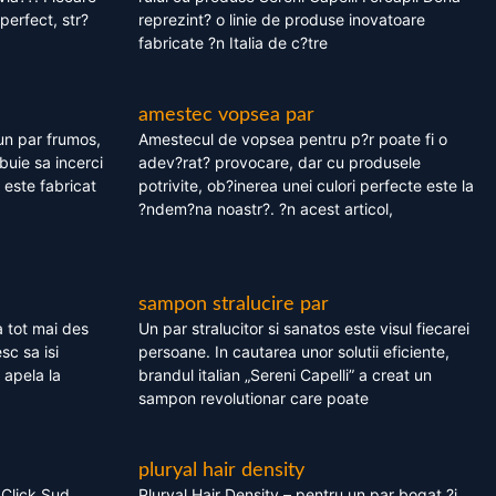
perfect, str?
reprezint? o linie de produse inovatoare
fabricate ?n Italia de c?tre
amestec vopsea par
un par frumos,
Amestecul de vopsea pentru p?r poate fi o
ebuie sa incerci
adev?rat? provocare, dar cu produsele
este fabricat
potrivite, ob?inerea unei culori perfecte este la
?ndem?na noastr?. ?n acest articol,
sampon stralucire par
 tot mai des
Un par stralucitor si sanatos este visul fiecarei
sc sa isi
persoane. In cautarea unor solutii eficiente,
 apela la
brandul italian „Sereni Capelli” a creat un
sampon revolutionar care poate
pluryal hair density
 Click Sud
Pluryal Hair Density – pentru un par bogat ?i