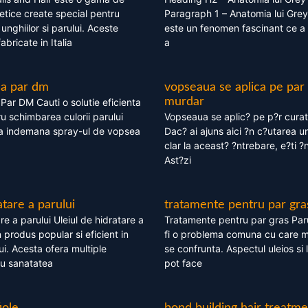
tice create special pentru
Paragraph 1 – Anatomia lui Grey
i, unghiilor si parului. Aceste
este un fenomen fascinant ce a 
bricate in Italia
a
ea par dm
vopseaua se aplica pe par
murdar
ar DM Cauti o solutie eficienta
ru schimbarea culorii parului
Vopseaua se aplic? pe p?r cura
la indemana spray-ul de vopsea
Dac? ai ajuns aici ?n c?utarea u
clar la aceast? ?ntrebare, e?ti ?n
Ast?zi
atare a parului
tratamente pentru par gra
re a parului Uleiul de hidratare a
Tratamente pentru par gras Par
 produs popular si eficient in
fi o problema comuna cu care 
lui. Acesta ofera multiple
se confrunta. Aspectul uleios si
ru sanatatea
pot face