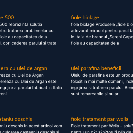
le 500
fiole biolage
 500 reprezinta solutia
fiole biolage Produsele „fiole bi
tru tratarea problemelor cu
adevarat miracol pentru parul t
fiole au capacitatea de a
in Italia de brandul „Sereni Capel
, opri caderea parului si trata
fiole au capacitatea de a
ra cu ulei de argan
ulei parafina beneficii
eaza cu Ulei de Argan
Uleiul de parafina este un produs
reaza cu Ulei de Argan este
folosit in mai multe domenii, incl
grijire a parului fabricat in Italia
ingrijirea si tratarea parului. Bene
reni
sunt remarcabile si nu ar
staniu deschis
fiole tratament par wella
niu deschis In acest articol vom
Fiole tratament par Wella – solu?
 culoarea casteaniu deschis si
pentru un p?r s?n?tos ?i plin de 