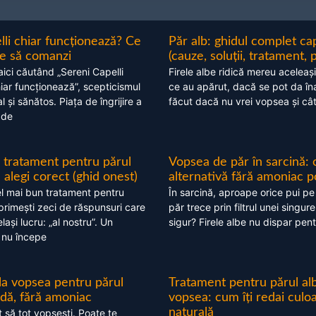
lli chiar funcționează? Ce
Păr alb: ghidul complet c
nte să comanzi
(cauze, soluții, tratament, 
aici căutând „Sereni Capelli
Firele albe ridică mereu aceleași
hiar funcționează”, scepticismul
ce au apărut, dacă se pot da în
 și sănătos. Piața de îngrijire a
făcut dacă nu vrei vopsea și câ
 de
 tratament pentru părul
Vopsea de păr în sarcină: 
alegi corect (ghid onest)
alternativă fără amoniac p
l mai bun tratament pentru
În sarcină, aproape orice pui pe
 primești zeci de răspunsuri care
păr trece prin filtrul unei singure
ași lucru: „al nostru”. Un
sigur? Firele albe nu dispar pent
 nu începe
 la vopsea pentru părul
Tratament pentru părul alb
ndă, fără amoniac
vopsea: cum îți redai culo
naturală
t să tot vopsești. Poate te