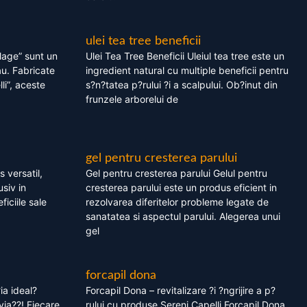
ulei tea tree beneficii
olage” sunt un
Ulei Tea Tree Beneficii Uleiul tea tree este un
au. Fabricate
ingredient natural cu multiple beneficii pentru
li”, aceste
s?n?tatea p?rului ?i a scalpului. Ob?inut din
frunzele arborelui de
gel pentru cresterea parului
 versatil,
Gel pentru cresterea parului Gelul pentru
usiv in
cresterea parului este un produs eficient in
ficiile sale
rezolvarea diferitelor probleme legate de
sanatatea si aspectul parului. Alegerea unui
gel
forcapil dona
ia ideal?
Forcapil Dona – revitalizare ?i ?ngrijire a p?
via??! Fiecare
rului cu produse Sereni Capelli Forcapil Dona