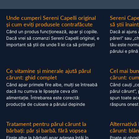
Unde cumperi Sereni Capelli original
Sereni Cape
și cum eviți produsele contrafăcute
să știi înai
Când un produs funcționează, apar și copiile.
Dacă ai ajuns 
Dacă vrei să comanzi Sereni Capelli original, e
păreri” sau „c
important să știi de unde îl iei ca să primești
tău este normal
părului e plină
Ce vitamine și minerale ajută părul
Cel mai bun
cărunt: ghid complet
cărunt: cum 
Când apar primele fire albe, mulți se întreabă
Când cauți „ce
dacă nu cumva le lipsește ceva din
părul cărunt”,
alimentație. Întrebarea este corectă:
spun toate acel
producția de culoare a părului depinde
răspuns onest
Tratament pentru părul cărunt la
Alternativă
bărbați: păr și barbă, fără vopsea
cărunt: blâ
Firele albe la bărbați apar adesea întâi în
Poate ai obosi