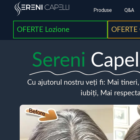
Produse
Q&A
OFERTE Lozione
OFERTE 
Sereni
Capel
Cu ajutorul nostru veți fi: Mai tineri
iubiți, Mai respecta