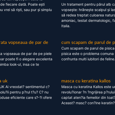
 de fiecare dată. Poate ești
Un tratament pentru părul alb c
nu vrei să riști, sau pur și simplu
vopsește: hrănește scalpul și l
să redea treptat culoarea natura
amoniac, testat dermatologic, fa
Italia.
rata vopseaua de par de
cum scapam de parul de p
Cum scapam de parul de pisica
ta vopseaua de par de pe piele
pisica este o problema comuna 
ar poate fi o alegere excelenta
confrunta multi iubitori de feline
himba look-ul, insa ce te
a uk
masca cu keratina kallos
UK Ai vreodat? sentimentul c?
Masca cu keratina Kallos este 
olu?ii pentru p?rul t?u? C? nu
revolu?ionar ?n ?ngrijirea p?rului
oduse eficiente care s?-?i ofere
captat aten?ia femeilor din toat
Aceast? masc? con?ine keratin?,