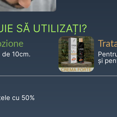
E SĂ UTILIZAȚI?
ozione
Trat
g de 10cm.
Pentr
și pen
ctele cu 50%