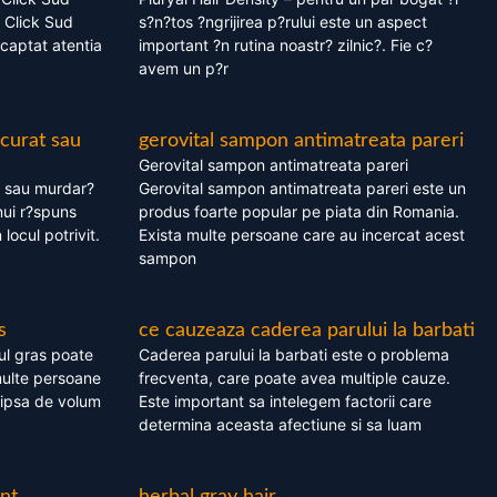
 Click Sud
s?n?tos ?ngrijirea p?rului este un aspect
captat atentia
important ?n rutina noastr? zilnic?. Fie c?
avem un p?r
 curat sau
gerovital sampon antimatreata pareri
Gerovital sampon antimatreata pareri
t sau murdar?
Gerovital sampon antimatreata pareri este un
nui r?spuns
produs foarte popular pe piata din Romania.
 locul potrivit.
Exista multe persoane care au incercat acest
sampon
s
ce cauzeaza caderea parului la barbati
ul gras poate
Caderea parului la barbati este o problema
multe persoane
frecventa, care poate avea multiple cauze.
 lipsa de volum
Este important sa intelegem factorii care
determina aceasta afectiune si sa luam