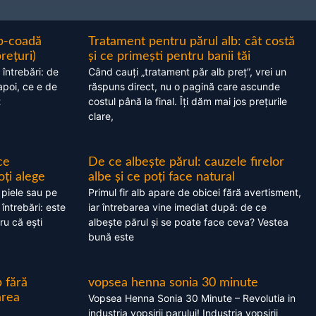
ap-coadă
Tratament pentru părul alb: cât costă
prețuri)
și ce primești pentru banii tăi
 întrebări: de
Când cauți „tratament păr alb preț”, vrei un
apoi, ce e de
răspuns direct, nu o pagină care ascunde
t
costul până la final. Îți dăm mai jos prețurile
clare,
ce
De ce albește părul: cauzele firelor
oți alege
albe și ce poți face natural
 piele sau pe
Primul fir alb apare de obicei fără avertisment,
 întrebări: este
iar întrebarea vine imediat după: de ce
ru că ești
albește părul și se poate face ceva? Vestea
bună este
 fără
vopsea henna sonia 30 minute
area
Vopsea Henna Sonia 30 Minute – Revolutia in
industria vopsirii parului! Industria vopsirii