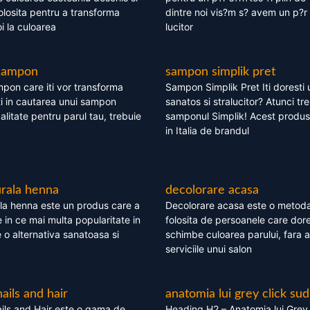
olosita pentru a transforma
dintre noi vis?m s? avem un p?r 
i la culoarea
lucitor
 sampon
sampon simplik pret
mpon care iti vor transforma
Sampon Simplik Pret Iti doresti 
i in cautarea unui sampon
sanatos si stralucitor? Atunci tr
calitate pentru parul tau, trebuie
samponul Simplik! Acest produs 
in Italia de brandul
rala henna
decolorare acasa
la henna este un produs care a
Decolorare acasa este o metoda
e in ce mai multa popularitate in
folosita de persoanele care dore
te o alternativa sanatoasa si
schimbe culoarea parului, fara a
serviciile unui salon
nails and hair
anatomia lui grey click sud
ils and Hair este o gama de
Heading H2 – Anatomia lui Grey