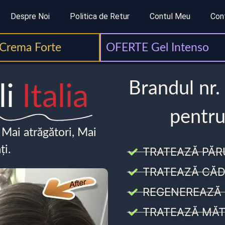
Despre Noi
Politica de Retur
Contul Meu
Con
Crema Forte
OFERTE Gel Intenso
Brandul nr.
li
Italia
pentru
, Mai atrăgători, Mai
ți.
TRATEAZĂ PĂR
TRATEAZĂ CĂD
REGENEREAZĂ 
TRATEAZĂ MĂT