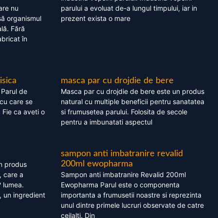
are nu
parului a evoluat de-a lungul timpului, iar in
asă organismul
prezent exista o mare
lă. Fără
bricat în
isica
masca par cu drojdie de bere
 Parul de
Masca par cu drojdie de bere este un produs
cu care se
natural cu multiple beneficii pentru sanatatea
. Fie ca aveti o
si frumusetea parului. Folosita de secole
pentru a imbunatati aspectul
sampon anti imbatranire revalid
200ml ewopharma
un produs
, care a
Sampon anti imbatranire Revalid 200ml
? lumea.
Ewopharma Parul este o componenta
 un ingredient
importanta a frumusetii noastre si reprezinta
unul dintre primele lucruri observate de catre
ceilalti. Din