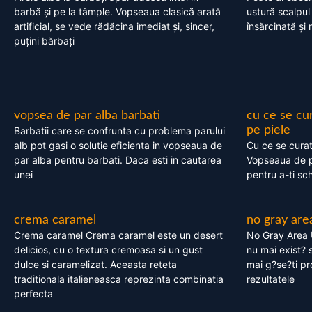
barbă și pe la tâmple. Vopseaua clasică arată
ustură scalpul
artificial, se vede rădăcina imediat și, sincer,
însărcinată și 
puțini bărbați
vopsea de par alba barbati
cu ce se cu
pe piele
Barbatii care se confrunta cu problema parului
alb pot gasi o solutie eficienta in vopseaua de
Cu ce se cura
par alba pentru barbati. Daca esti in cautarea
Vopseaua de p
unei
pentru a-ti sc
crema caramel
no gray are
Crema caramel Crema caramel este un desert
No Gray Area 
delicios, cu o textura cremoasa si un gust
nu mai exist? s
dulce si caramelizat. Aceasta reteta
mai g?se?ti pr
traditionala italieneasca reprezinta combinatia
rezultatele
perfecta