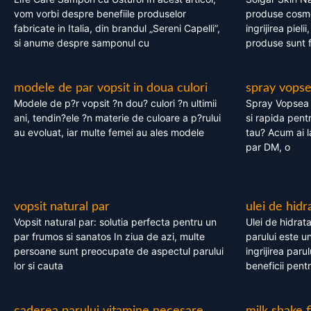
vom vorbi despre benefiile produselor
produse cosme
fabricate in Italia, din brandul „Sereni Capelli”,
ingrijirea pieli
si anume despre samponul cu
produse sunt fa
modele de par vopsit in doua culori
spray vops
Modele de p?r vopsit ?n dou? culori ?n ultimii
Spray Vopsea P
ani, tendin?ele ?n materie de culoare a p?rului
si rapida pent
au evoluat, iar multe femei au ales modele
tau? Acum ai 
par DM, o
vopsit natural par
ulei de hidr
Vopsit natural par: solutia perfecta pentru un
Ulei de hidrata
par frumos si sanatos In ziua de azi, multe
parului este un
persoane sunt preocupate de aspectul parului
ingrijirea paru
lor si cauta
beneficii pent