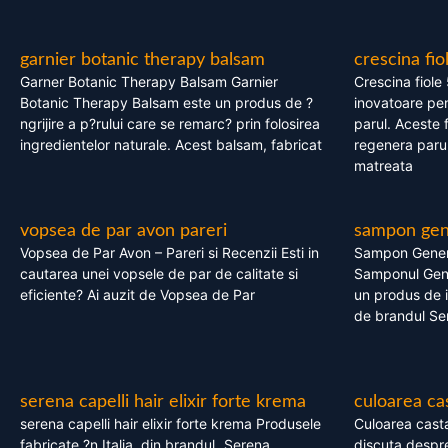
garnier botanic therapy balsam
crescina fio
Garner Botanic Therapy Balsam Garnier
Crescina fiole
Botanic Therapy Balsam este un produs de ?
inovatoare pen
ngrijire a p?rului care se remarc? prin folosirea
parul. Aceste 
ingredientelor naturale. Acest balsam, fabricat
regenera parul
matreata
vopsea de par avon pareri
sampon gene
Vopsea de Par Avon – Pareri si Recenzii Esti in
Sampon Gener
cautarea unei vopsele de par de calitate si
Samponul Gene
eficiente? Ai auzit de Vopsea de Par
un produs de in
de brandul Se
serena capelli hair elixir forte krema
culoarea ca
serena capelli hair elixir forte krema Produsele
Culoarea casta
fabricate ?n Italia, din brandul „Serena
discuta despre