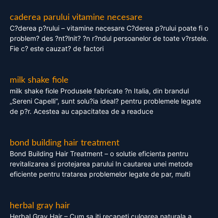
caderea parului vitamine necesare
C?derea p?rului – vitamine necesare C?derea p?rului poate fi o
problem? des ?nt?lnit? ?n r?ndul persoanelor de toate v?rstele.
Fie c? este cauzat? de factori
milk shake fiole
milk shake fiole Produsele fabricate ?n Italia, din brandul
„Sereni Capelli”, sunt solu?ia ideal? pentru problemele legate
de p?r. Acestea au capacitatea de a readuce
bond building hair treatment
Bond Building Hair Treatment – o solutie eficienta pentru
revitalizarea si protejarea parului In cautarea unei metode
eficiente pentru tratarea problemelor legate de par, multi
herbal gray hair
Herbal Gray Hair – Cum sa iti recapeti culoarea naturala a