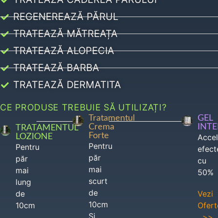
REGENEREAZĂ PĂRUL
TRATEAZĂ MĂTREAȚA
TRATEAZĂ ALOPECIA
TRATEAZĂ BARBA
TRATEAZĂ DERMATITA
CE PRODUSE TREBUIE SĂ UTILIZAȚI?
Tratamentul
GEL
Crema
INT
TRATAMENTUL
Forte
LOZIONE
Acce
Pentru
Pentru
efect
păr
păr
cu
mai
mai
50%
scurt
lung
de
de
Vezi
10cm
10cm
Ofert
Si
>>