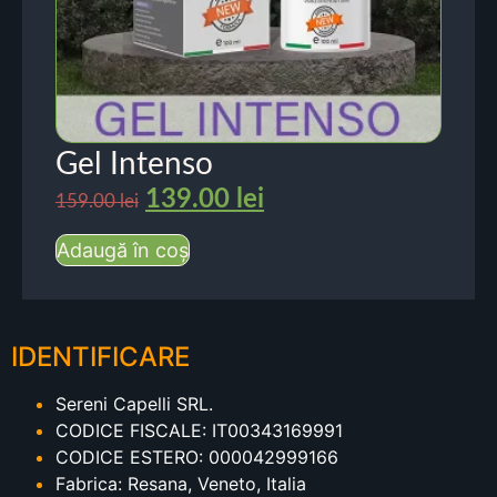
Gel Intenso
139.00
lei
159.00
lei
Adaugă în coș
IDENTIFICARE
Sereni Capelli SRL.
CODICE FISCALE: IT00343169991
CODICE ESTERO: 000042999166
Fabrica: Resana, Veneto, Italia