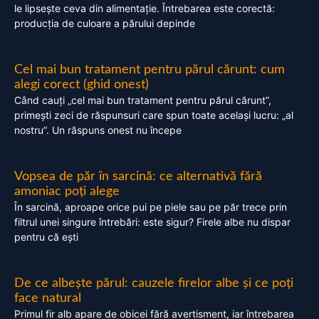
le lipsește ceva din alimentație. Întrebarea este corectă:
producția de culoare a părului depinde
Cel mai bun tratament pentru părul cărunt: cum
alegi corect (ghid onest)
Când cauți „cel mai bun tratament pentru părul cărunt”,
primești zeci de răspunsuri care spun toate același lucru: „al
nostru”. Un răspuns onest nu începe
Vopsea de păr în sarcină: ce alternativă fără
amoniac poți alege
În sarcină, aproape orice pui pe piele sau pe păr trece prin
filtrul unei singure întrebări: este sigur? Firele albe nu dispar
pentru că ești
De ce albește părul: cauzele firelor albe și ce poți
face natural
Primul fir alb apare de obicei fără avertisment, iar întrebarea