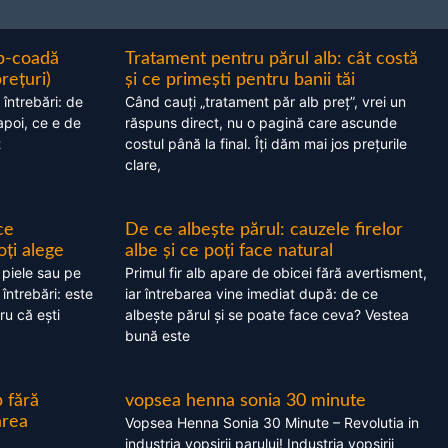
ap-coadă
Tratament pentru părul alb: cât costă
prețuri)
și ce primești pentru banii tăi
 întrebări: de
Când cauți „tratament păr alb preț”, vrei un
apoi, ce e de
răspuns direct, nu o pagină care ascunde
t
costul până la final. Îți dăm mai jos prețurile
clare,
ce
De ce albește părul: cauzele firelor
oți alege
albe și ce poți face natural
 piele sau pe
Primul fir alb apare de obicei fără avertisment,
 întrebări: este
iar întrebarea vine imediat după: de ce
ru că ești
albește părul și se poate face ceva? Vestea
bună este
 fără
vopsea henna sonia 30 minute
area
Vopsea Henna Sonia 30 Minute – Revolutia in
industria vopsirii parului! Industria vopsirii