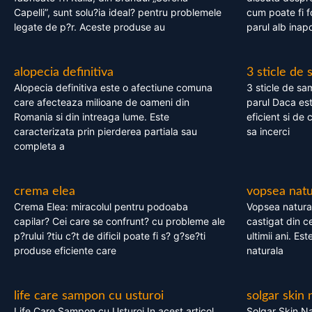
Capelli”, sunt solu?ia ideal? pentru problemele
cum poate fi f
legate de p?r. Aceste produse au
parul alb inapo
alopecia definitiva
3 sticle de
Alopecia definitiva este o afectiune comuna
3 sticle de sa
care afecteaza milioane de oameni din
parul Daca est
Romania si din intreaga lume. Este
eficient si de 
caracterizata prin pierderea partiala sau
sa incerci
completa a
crema elea
vopsea natu
Crema Elea: miracolul pentru podoaba
Vopsea natura
capilar? Cei care se confrunt? cu probleme ale
castigat din c
p?rului ?tiu c?t de dificil poate fi s? g?se?ti
ultimii ani. Es
produse eficiente care
naturala
life care sampon cu usturoi
solgar skin 
Life Care Sampon cu Usturoi In acest articol,
Solgar Skin Na