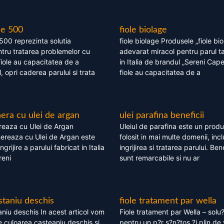
le 500
fiole biolage
 500 reprezinta solutia
fiole biolage Produsele „fiole bi
tru tratarea problemelor cu
adevarat miracol pentru parul t
fiole au capacitatea de a
in Italia de brandul „Sereni Capel
, opri caderea parului si trata
fiole au capacitatea de a
ra cu ulei de argan
ulei parafina beneficii
eaza cu Ulei de Argan
Uleiul de parafina este un produs
reaza cu Ulei de Argan este
folosit in mai multe domenii, incl
grijire a parului fabricat in Italia
ingrijirea si tratarea parului. Bene
reni
sunt remarcabile si nu ar
staniu deschis
fiole tratament par wella
niu deschis In acest articol vom
Fiole tratament par Wella – solu?
 culoarea casteaniu deschis si
pentru un p?r s?n?tos ?i plin de 