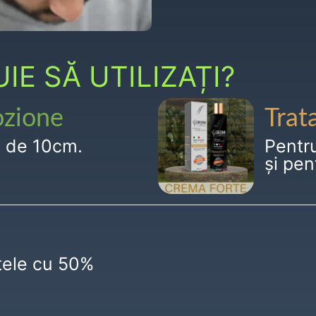
E SĂ UTILIZAȚI?
ozione
Trat
g de 10cm.
Pentr
și pen
ctele cu 50%