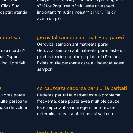
 Click Sud
s?n?tos ?ngrijirea p?rului este un aspect
captat atentia
important ?n rutina noastr? zilnic?. Fie c?
avem un p?r
 curat sau
gerovital sampon antimatreata pareri
Gerovital sampon antimatreata pareri
t sau murdar?
Gerovital sampon antimatreata pareri este un
nui r?spuns
produs foarte popular pe piata din Romania.
 locul potrivit.
Exista multe persoane care au incercat acest
sampon
s
ce cauzeaza caderea parului la barbati
ul gras poate
Caderea parului la barbati este o problema
multe persoane
frecventa, care poate avea multiple cauze.
 lipsa de volum
Este important sa intelegem factorii care
determina aceasta afectiune si sa luam