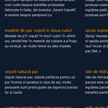
vom vorbi despre benefiile produselor
produse cosme
fabricate in Italia, din brandul „Sereni Capelli”,
ingrijirea pieli
si anume despre samponul cu
produse sunt fa
modele de par vopsit in doua culori
spray vops
Modele de p?r vopsit ?n dou? culori ?n ultimii
Spray Vopsea P
ani, tendin?ele ?n materie de culoare a p?rului
si rapida pent
au evoluat, iar multe femei au ales modele
tau? Acum ai 
par DM, o
vopsit natural par
ulei de hidr
Vopsit natural par: solutia perfecta pentru un
Ulei de hidrata
par frumos si sanatos In ziua de azi, multe
parului este un
persoane sunt preocupate de aspectul parului
ingrijirea paru
lor si cauta
beneficii pent