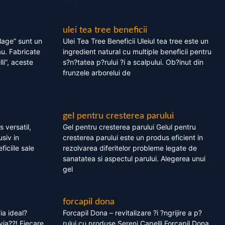
ulei tea tree beneficii
olage” sunt un
Ulei Tea Tree Beneficii Uleiul tea tree este un
au. Fabricate
ingredient natural cu multiple beneficii pentru
li”, aceste
s?n?tatea p?rului ?i a scalpului. Ob?inut din
frunzele arborelui de
gel pentru cresterea parului
 versatil,
Gel pentru cresterea parului Gelul pentru
usiv in
cresterea parului este un produs eficient in
ficiile sale
rezolvarea diferitelor probleme legate de
sanatatea si aspectul parului. Alegerea unui
gel
forcapil dona
ia ideal?
Forcapil Dona – revitalizare ?i ?ngrijire a p?
via??! Fiecare
rului cu produse Sereni Capelli Forcapil Dona