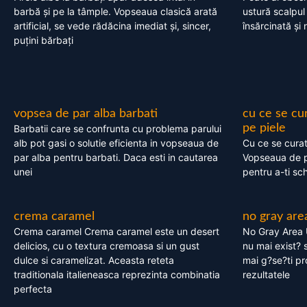
barbă și pe la tâmple. Vopseaua clasică arată
ustură scalpul
artificial, se vede rădăcina imediat și, sincer,
însărcinată și 
puțini bărbați
vopsea de par alba barbati
cu ce se cu
pe piele
Barbatii care se confrunta cu problema parului
alb pot gasi o solutie eficienta in vopseaua de
Cu ce se cura
par alba pentru barbati. Daca esti in cautarea
Vopseaua de p
unei
pentru a-ti sc
crema caramel
no gray are
Crema caramel Crema caramel este un desert
No Gray Area 
delicios, cu o textura cremoasa si un gust
nu mai exist? s
dulce si caramelizat. Aceasta reteta
mai g?se?ti pr
traditionala italieneasca reprezinta combinatia
rezultatele
perfecta