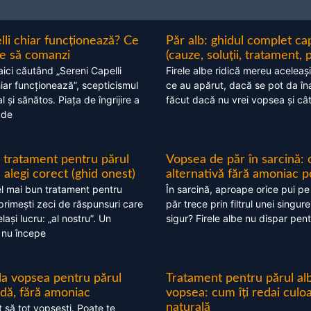
lli chiar funcționează? Ce
Păr alb: ghidul complet c
nte să comanzi
(cauze, soluții, tratament, 
aici căutând „Sereni Capelli
Firele albe ridică mereu aceleași
hiar funcționează”, scepticismul
ce au apărut, dacă se pot da în
 și sănătos. Piața de îngrijire a
făcut dacă nu vrei vopsea și câ
 de
 tratament pentru părul
Vopsea de păr în sarcină: 
alegi corect (ghid onest)
alternativă fără amoniac p
l mai bun tratament pentru
În sarcină, aproape orice pui pe
 primești zeci de răspunsuri care
păr trece prin filtrul unei singure
ași lucru: „al nostru”. Un
sigur? Firele albe nu dispar pent
 nu începe
 la vopsea pentru părul
Tratament pentru părul alb
ndă, fără amoniac
vopsea: cum îți redai culo
naturală
t să tot vopsești. Poate te