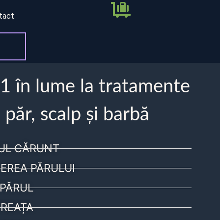
tact
 1 în lume la tratamente
 păr, scalp și barbă
UL CĂRUNT
EREA PĂRULUI
PĂRUL
REAȚA