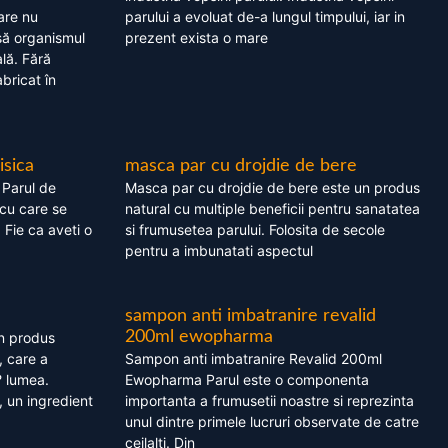
are nu
parului a evoluat de-a lungul timpului, iar in
asă organismul
prezent exista o mare
lă. Fără
bricat în
isica
masca par cu drojdie de bere
 Parul de
Masca par cu drojdie de bere este un produs
cu care se
natural cu multiple beneficii pentru sanatatea
. Fie ca aveti o
si frumusetea parului. Folosita de secole
pentru a imbunatati aspectul
sampon anti imbatranire revalid
200ml ewopharma
un produs
, care a
Sampon anti imbatranire Revalid 200ml
? lumea.
Ewopharma Parul este o componenta
 un ingredient
importanta a frumusetii noastre si reprezinta
unul dintre primele lucruri observate de catre
ceilalti. Din