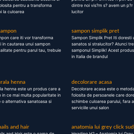
olosita pentru a transforma
dintre noi vis?m s? avem un p?r 
i la culoarea
lucitor
 sampon
sampon simplik pret
mpon care iti vor transforma
Sampon Simplik Pret Iti doresti 
i in cautarea unui sampon
sanatos si stralucitor? Atunci tr
calitate pentru parul tau, trebuie
samponul Simplik! Acest produs 
in Italia de brandul
rala henna
decolorare acasa
la henna este un produs care a
Decolorare acasa este o metoda
e in ce mai multa popularitate in
folosita de persoanele care dore
te o alternativa sanatoasa si
schimbe culoarea parului, fara a
serviciile unui salon
nails and hair
anatomia lui grey click sud
ils and Hair este o gama de
Heading H2 – Anatomia lui Grey