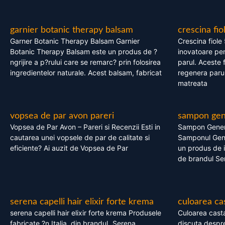
garnier botanic therapy balsam
crescina fio
Garner Botanic Therapy Balsam Garnier
Crescina fiole
Botanic Therapy Balsam este un produs de ?
inovatoare pen
ngrijire a p?rului care se remarc? prin folosirea
parul. Aceste 
ingredientelor naturale. Acest balsam, fabricat
regenera parul
matreata
vopsea de par avon pareri
sampon gene
Vopsea de Par Avon – Pareri si Recenzii Esti in
Sampon Gener
cautarea unei vopsele de par de calitate si
Samponul Gene
eficiente? Ai auzit de Vopsea de Par
un produs de in
de brandul Se
serena capelli hair elixir forte krema
culoarea ca
serena capelli hair elixir forte krema Produsele
Culoarea casta
fabricate ?n Italia, din brandul „Serena
discuta despre