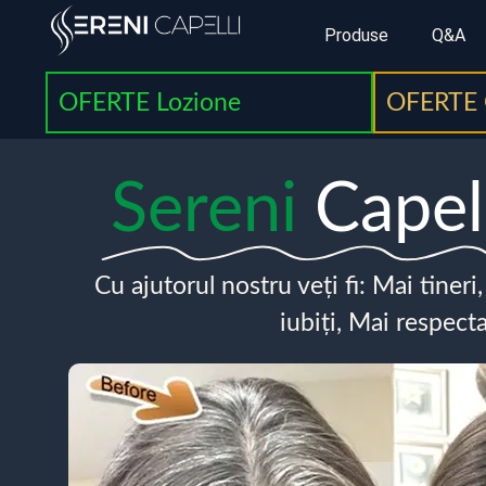
Produse
Q&A
OFERTE Lozione
OFERTE 
Sereni
Capel
Cu ajutorul nostru veți fi: Mai tineri
iubiți, Mai respecta