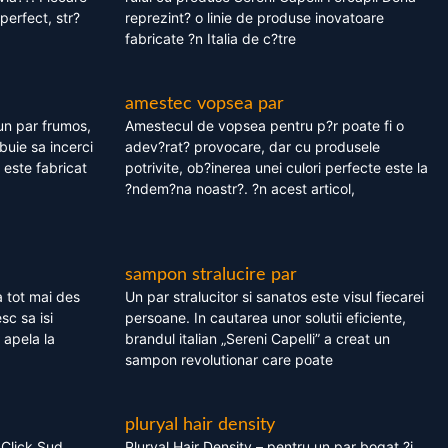
perfect, str?
reprezint? o linie de produse inovatoare
fabricate ?n Italia de c?tre
amestec vopsea par
un par frumos,
Amestecul de vopsea pentru p?r poate fi o
ebuie sa incerci
adev?rat? provocare, dar cu produsele
este fabricat
potrivite, ob?inerea unei culori perfecte este la
?ndem?na noastr?. ?n acest articol,
sampon stralucire par
 tot mai des
Un par stralucitor si sanatos este visul fiecarei
sc sa isi
persoane. In cautarea unor solutii eficiente,
 apela la
brandul italian „Sereni Capelli” a creat un
sampon revolutionar care poate
pluryal hair density
 Click Sud
Pluryal Hair Density – pentru un par bogat ?i