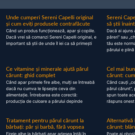
Unde cumperi Sereni Capelli original
Sereni Cape
și cum eviți produsele contrafăcute
să știi înai
Când un produs funcționează, apar și copiile.
Dacă ai ajuns 
Dacă vrei să comanzi Sereni Capelli original, e
păreri” sau „c
important să știi de unde îl iei ca să primești
tău este normal
părului e plină
Ce vitamine și minerale ajută părul
Cel mai bun
cărunt: ghid complet
cărunt: cum 
Când apar primele fire albe, mulți se întreabă
Când cauți „ce
dacă nu cumva le lipsește ceva din
părul cărunt”,
alimentație. Întrebarea este corectă:
spun toate acel
producția de culoare a părului depinde
răspuns onest
Tratament pentru părul cărunt la
Alternativă
bărbați: păr și barbă, fără vopsea
cărunt: blâ
Firele albe la bărbați apar adesea întâi în
Poate ai obosi