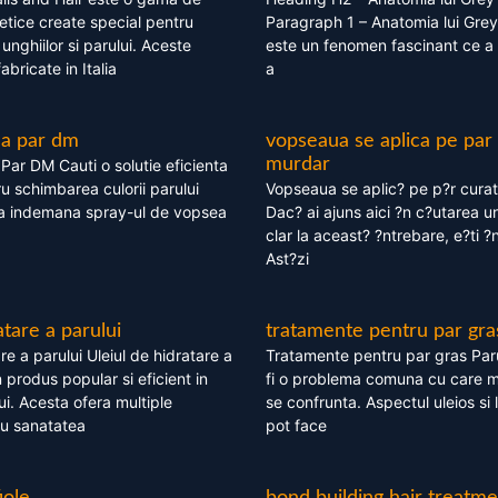
tice create special pentru
Paragraph 1 – Anatomia lui Grey
i, unghiilor si parului. Aceste
este un fenomen fascinant ce a 
bricate in Italia
a
ea par dm
vopseaua se aplica pe par
murdar
ar DM Cauti o solutie eficienta
ru schimbarea culorii parului
Vopseaua se aplic? pe p?r cura
la indemana spray-ul de vopsea
Dac? ai ajuns aici ?n c?utarea u
clar la aceast? ?ntrebare, e?ti ?n
Ast?zi
atare a parului
tratamente pentru par gra
re a parului Uleiul de hidratare a
Tratamente pentru par gras Par
 produs popular si eficient in
fi o problema comuna cu care 
lui. Acesta ofera multiple
se confrunta. Aspectul uleios si
ru sanatatea
pot face