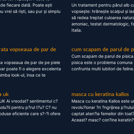
 de fiecare dată. Poate ești
Un tratament pentru părul alb c
nu vrei să riști, sau pur și simplu
vopsește: hrănește scalpul și l
să redea treptat culoarea natura
amoniac, testat dermatologic, fa
Italia.
rata vopseaua de par de
cum scapam de parul de p
Cum scapam de parul de pisica
ta vopseaua de par de pe piele
pisica este o problema comuna 
ar poate fi o alegere excelenta
confrunta multi iubitori de feline
himba look-ul, insa ce te
a uk
masca cu keratina kallos
UK Ai vreodat? sentimentul c?
Masca cu keratina Kallos este 
olu?ii pentru p?rul t?u? C? nu
revolu?ionar ?n ?ngrijirea p?rului
oduse eficiente care s?-?i ofere
captat aten?ia femeilor din toat
Aceast? masc? con?ine keratin?,