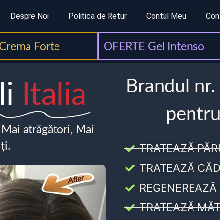
Despre Noi
Politica de Retur
Contul Meu
Con
Crema Forte
OFERTE Gel Intenso
Brandul nr.
li
Italia
pentru
, Mai atrăgători, Mai
ți.
TRATEAZĂ PĂR
TRATEAZĂ CĂD
REGENEREAZĂ 
TRATEAZĂ MĂT