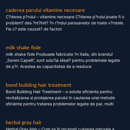
caderea parului vitamine necesare
C?derea p?rului – vitamine necesare C?derea p?rului poate fi o
problem? des ?nt?lnit? ?n r?ndul persoanelor de toate v?rstele.
Fie c? este cauzat? de factori
milk shake fiole
milk shake fiole Produsele fabricate ?n Italia, din brandul
„Sereni Capelli”, sunt solu?ia ideal? pentru problemele legate
de p?r. Acestea au capacitatea de a readuce
bond building hair treatment
Bond Building Hair Treatment – o solutie eficienta pentru
revitalizarea si protejarea parului In cautarea unei metode
eficiente pentru tratarea problemelor legate de par, multi
herbal gray hair
Herbal Gray Hair – Cum sa iti recapeti culoarea naturala a