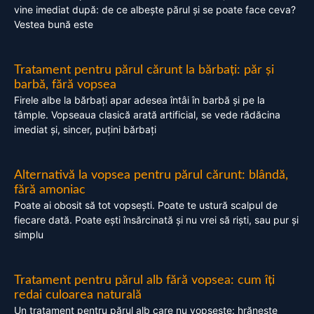
vine imediat după: de ce albește părul și se poate face ceva?
Vestea bună este
Tratament pentru părul cărunt la bărbați: păr și
barbă, fără vopsea
Firele albe la bărbați apar adesea întâi în barbă și pe la
tâmple. Vopseaua clasică arată artificial, se vede rădăcina
imediat și, sincer, puțini bărbați
Alternativă la vopsea pentru părul cărunt: blândă,
fără amoniac
Poate ai obosit să tot vopsești. Poate te ustură scalpul de
fiecare dată. Poate ești însărcinată și nu vrei să riști, sau pur și
simplu
Tratament pentru părul alb fără vopsea: cum îți
redai culoarea naturală
Un tratament pentru părul alb care nu vopsește: hrănește