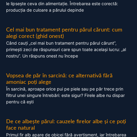
le lipsește ceva din alimentație. Întrebarea este corectă:
producția de culoare a părului depinde
Cel mai bun tratament pentru părul cărunt: cum
alegi corect (ghid onest)
Când cauți „cel mai bun tratament pentru părul cărunt”,
primești zeci de răspunsuri care spun toate același lucru: „al
nostru”. Un răspuns onest nu începe
Vopsea de păr în sarcină: ce alternativă fără
amoniac poți alege
În sarcină, aproape orice pui pe piele sau pe păr trece prin
filtrul unei singure întrebări: este sigur? Firele albe nu dispar
pentru că ești
De ce albește părul: cauzele firelor albe și ce poți
face natural
Primul fir alb apare de obicei fără avertisment, iar întrebarea