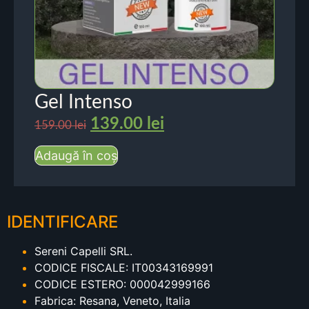
Gel Intenso
139.00
lei
159.00
lei
Adaugă în coș
IDENTIFICARE
Sereni Capelli SRL.
CODICE FISCALE: IT00343169991
CODICE ESTERO: 000042999166
Fabrica: Resana, Veneto, Italia