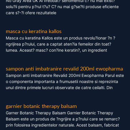
No Gray Area UK Ai vreodat? sentimentul c? nu mai exist?
solu?ii pentru p?rul t?u? C? nu mai g?se?ti produse eficiente
care s?-?i ofere rezultatele
masca cu keratina kallos
Masca cu keratina Kallos este un produs revolu?ionar ?n ?
ngrijirea p?rului, care a captat aten?ia femeilor din toat?
lumea. Aceast? masc? con?ine keratin?, un ingredient
sampon anti imbatranire revalid 200ml ewopharma
Sampon anti imbatranire Revalid 200ml Ewopharma Parul este
o componenta importanta a frumusetii noastre si reprezinta
unul dintre primele lucruri observate de catre ceilalti. Din
garnier botanic therapy balsam
Garner Botanic Therapy Balsam Garnier Botanic Therapy
Balsam este un produs de ?ngrijire a p?rului care se remarc?
prin folosirea ingredientelor naturale. Acest balsam, fabricat