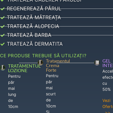
REGENEREAZĂ PĂRUL
TRATEAZĂ MĂTREAȚA
TRATEAZĂ ALOPECIA
TRATEAZĂ BARBA
TRATEAZĂ DERMATITA
CE PRODUSE TREBUIE SĂ UTILIZAȚI?
Tratamentul
GEL
Crema
INT
TRATAMENTUL
Forte
LOZIONE
Acce
Pentru
Pentru
efect
păr
păr
cu
mai
mai
50%
scurt
lung
de
de
Vezi
10cm
10cm
Ofert
Si
>>