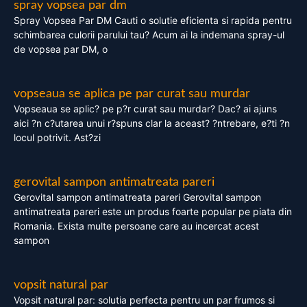
spray vopsea par dm
Spray Vopsea Par DM Cauti o solutie eficienta si rapida pentru
schimbarea culorii parului tau? Acum ai la indemana spray-ul
de vopsea par DM, o
vopseaua se aplica pe par curat sau murdar
Vopseaua se aplic? pe p?r curat sau murdar? Dac? ai ajuns
aici ?n c?utarea unui r?spuns clar la aceast? ?ntrebare, e?ti ?n
locul potrivit. Ast?zi
gerovital sampon antimatreata pareri
Gerovital sampon antimatreata pareri Gerovital sampon
antimatreata pareri este un produs foarte popular pe piata din
Romania. Exista multe persoane care au incercat acest
sampon
vopsit natural par
Vopsit natural par: solutia perfecta pentru un par frumos si