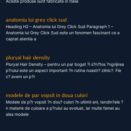
Aceste produse sunt fabricate in Italia
anatomia lui grey click sud
Heading H2 – Anatomia lui Grey Click Sud Paragraph 1 –
Anatomia lui Grey Click Sud este un fenomen fascinant ce a
captat atentia a
pluryal hair density
Pluryal Hair Density – pentru un par bogat ?i s?n?tos ?ngrijirea
p?rului este un aspect important ?n rutina noastr? zilnic?. Fie
c? avem un p?r
modele de par vopsit in doua culori
Modele de p?r vopsit ?n dou? culori ?n ultimii ani, tendin?ele ?
n materie de culoare a p?rului au evoluat, iar multe femei au
ales modele