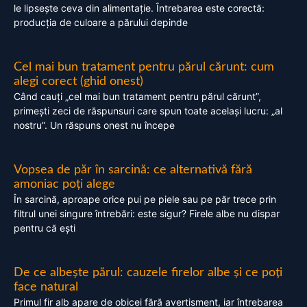
le lipsește ceva din alimentație. Întrebarea este corectă:
producția de culoare a părului depinde
Cel mai bun tratament pentru părul cărunt: cum
alegi corect (ghid onest)
Când cauți „cel mai bun tratament pentru părul cărunt”,
primești zeci de răspunsuri care spun toate același lucru: „al
nostru”. Un răspuns onest nu începe
Vopsea de păr în sarcină: ce alternativă fără
amoniac poți alege
În sarcină, aproape orice pui pe piele sau pe păr trece prin
filtrul unei singure întrebări: este sigur? Firele albe nu dispar
pentru că ești
De ce albește părul: cauzele firelor albe și ce poți
face natural
Primul fir alb apare de obicei fără avertisment, iar întrebarea