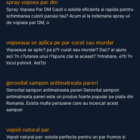
spray vopsea par dm
Spray Vopsea Par DM Cauti o solutie eficienta si rapida pentru
schimbarea culorii parului tau? Acum ai la indemana spray-ul
de vopsea par DM, o
vopseaua se aplica pe par curat sau murdar
Vopseaua se aplic? pe p?r curat sau murdar? Dac? ai ajuns
aici ?n c?utarea unui r?spuns clar la aceast? ?ntrebare, e?ti ?n
locul potrivit. Ast?zi
gerovital sampon antimatreata pareri
Gerovital sampon antimatreata pareri Gerovital sampon
antimatreata pareri este un produs foarte popular pe piata din
Romania. Exista multe persoane care au incercat acest
sampon
vopsit natural par
Vopsit natural par: solutia perfecta pentru un par frumos si