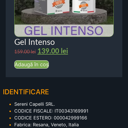
Gel Intenso
139.00
lei
159.00
lei
Adaugă în coș
IDENTIFICARE
Sereni Capelli SRL.
CODICE FISCALE: IT00343169991
CODICE ESTERO: 000042999166
Fabrica: Resana, Veneto, Italia