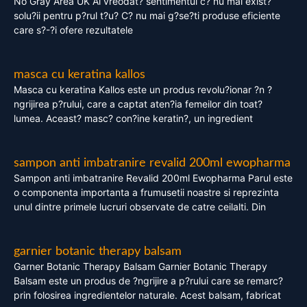
No Gray Area UK Ai vreodat? sentimentul c? nu mai exist?
solu?ii pentru p?rul t?u? C? nu mai g?se?ti produse eficiente
care s?-?i ofere rezultatele
masca cu keratina kallos
Masca cu keratina Kallos este un produs revolu?ionar ?n ?
ngrijirea p?rului, care a captat aten?ia femeilor din toat?
lumea. Aceast? masc? con?ine keratin?, un ingredient
sampon anti imbatranire revalid 200ml ewopharma
Sampon anti imbatranire Revalid 200ml Ewopharma Parul este
o componenta importanta a frumusetii noastre si reprezinta
unul dintre primele lucruri observate de catre ceilalti. Din
garnier botanic therapy balsam
Garner Botanic Therapy Balsam Garnier Botanic Therapy
Balsam este un produs de ?ngrijire a p?rului care se remarc?
prin folosirea ingredientelor naturale. Acest balsam, fabricat