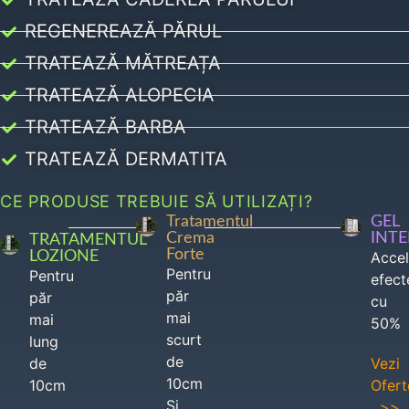
REGENEREAZĂ PĂRUL
TRATEAZĂ MĂTREAȚA
TRATEAZĂ ALOPECIA
TRATEAZĂ BARBA
TRATEAZĂ DERMATITA
CE PRODUSE TREBUIE SĂ UTILIZAȚI?
Tratamentul
GEL
Crema
INT
TRATAMENTUL
Forte
LOZIONE
Acce
Pentru
Pentru
efect
păr
păr
cu
mai
mai
50%
scurt
lung
de
de
Vezi
10cm
10cm
Ofert
Si
>>