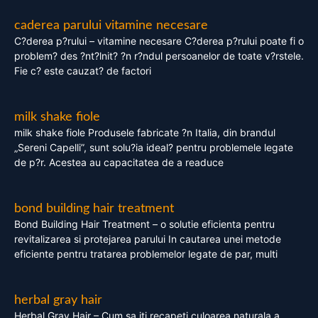
caderea parului vitamine necesare
C?derea p?rului – vitamine necesare C?derea p?rului poate fi o
problem? des ?nt?lnit? ?n r?ndul persoanelor de toate v?rstele.
Fie c? este cauzat? de factori
milk shake fiole
milk shake fiole Produsele fabricate ?n Italia, din brandul
„Sereni Capelli”, sunt solu?ia ideal? pentru problemele legate
de p?r. Acestea au capacitatea de a readuce
bond building hair treatment
Bond Building Hair Treatment – o solutie eficienta pentru
revitalizarea si protejarea parului In cautarea unei metode
eficiente pentru tratarea problemelor legate de par, multi
herbal gray hair
Herbal Gray Hair – Cum sa iti recapeti culoarea naturala a