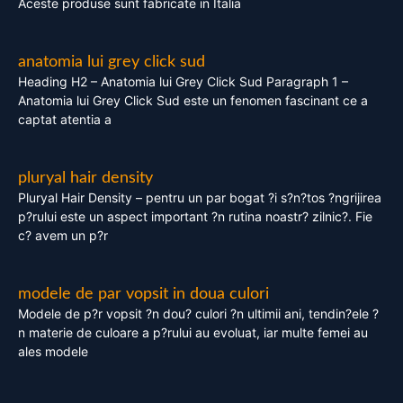
Aceste produse sunt fabricate in Italia
anatomia lui grey click sud
Heading H2 – Anatomia lui Grey Click Sud Paragraph 1 –
Anatomia lui Grey Click Sud este un fenomen fascinant ce a
captat atentia a
pluryal hair density
Pluryal Hair Density – pentru un par bogat ?i s?n?tos ?ngrijirea
p?rului este un aspect important ?n rutina noastr? zilnic?. Fie
c? avem un p?r
modele de par vopsit in doua culori
Modele de p?r vopsit ?n dou? culori ?n ultimii ani, tendin?ele ?
n materie de culoare a p?rului au evoluat, iar multe femei au
ales modele