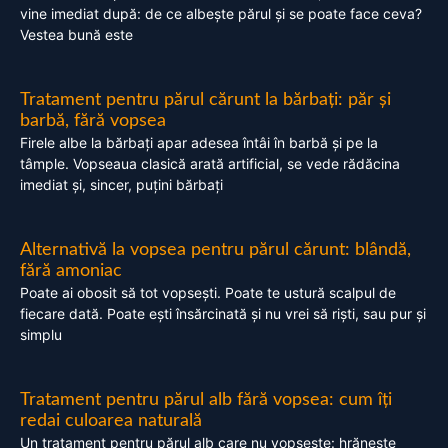
vine imediat după: de ce albește părul și se poate face ceva?
Vestea bună este
Tratament pentru părul cărunt la bărbați: păr și
barbă, fără vopsea
Firele albe la bărbați apar adesea întâi în barbă și pe la
tâmple. Vopseaua clasică arată artificial, se vede rădăcina
imediat și, sincer, puțini bărbați
Alternativă la vopsea pentru părul cărunt: blândă,
fără amoniac
Poate ai obosit să tot vopsești. Poate te ustură scalpul de
fiecare dată. Poate ești însărcinată și nu vrei să riști, sau pur și
simplu
Tratament pentru părul alb fără vopsea: cum îți
redai culoarea naturală
Un tratament pentru părul alb care nu vopsește: hrănește