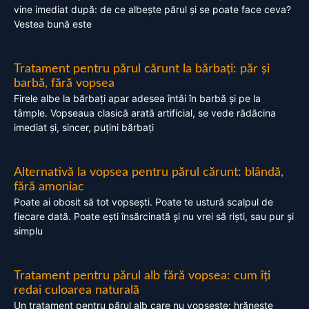
vine imediat după: de ce albește părul și se poate face ceva?
Vestea bună este
Tratament pentru părul cărunt la bărbați: păr și
barbă, fără vopsea
Firele albe la bărbați apar adesea întâi în barbă și pe la
tâmple. Vopseaua clasică arată artificial, se vede rădăcina
imediat și, sincer, puțini bărbați
Alternativă la vopsea pentru părul cărunt: blândă,
fără amoniac
Poate ai obosit să tot vopsești. Poate te ustură scalpul de
fiecare dată. Poate ești însărcinată și nu vrei să riști, sau pur și
simplu
Tratament pentru părul alb fără vopsea: cum îți
redai culoarea naturală
Un tratament pentru părul alb care nu vopsește: hrănește