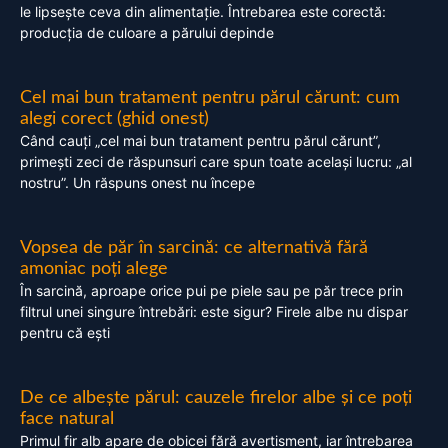
le lipsește ceva din alimentație. Întrebarea este corectă:
producția de culoare a părului depinde
Cel mai bun tratament pentru părul cărunt: cum
alegi corect (ghid onest)
Când cauți „cel mai bun tratament pentru părul cărunt”,
primești zeci de răspunsuri care spun toate același lucru: „al
nostru”. Un răspuns onest nu începe
Vopsea de păr în sarcină: ce alternativă fără
amoniac poți alege
În sarcină, aproape orice pui pe piele sau pe păr trece prin
filtrul unei singure întrebări: este sigur? Firele albe nu dispar
pentru că ești
De ce albește părul: cauzele firelor albe și ce poți
face natural
Primul fir alb apare de obicei fără avertisment, iar întrebarea