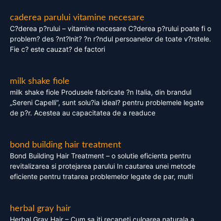
caderea parului vitamine necesare
C?derea p?rului – vitamine necesare C?derea p?rului poate fi o
problem? des ?nt?lnit? ?n r?ndul persoanelor de toate v?rstele.
Fie c? este cauzat? de factori
milk shake fiole
milk shake fiole Produsele fabricate ?n Italia, din brandul
„Sereni Capelli”, sunt solu?ia ideal? pentru problemele legate
de p?r. Acestea au capacitatea de a readuce
bond building hair treatment
Bond Building Hair Treatment – o solutie eficienta pentru
revitalizarea si protejarea parului In cautarea unei metode
eficiente pentru tratarea problemelor legate de par, multi
herbal gray hair
Herbal Gray Hair – Cum sa iti recapeti culoarea naturala a