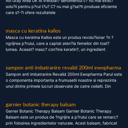
No Gray Area UK Ai vreodat? sentimentul c? nu mai exist?
solu?ii pentru p?rul t?u? C? nu mai g?se?ti produse eficiente
care s?-?i ofere rezultatele
masca cu keratina kallos
Masca cu keratina Kallos este un produs revolu?ionar ?n ?
ngrijirea p?rului, care a captat aten?ia femeilor din toat?
lumea. Aceast? masc? con?ine keratin?, un ingredient
sampon anti imbatranire revalid 200ml ewopharma
Sampon anti imbatranire Revalid 200ml Ewopharma Parul este
o componenta importanta a frumusetii noastre si reprezinta
unul dintre primele lucruri observate de catre ceilalti. Din
garnier botanic therapy balsam
Garner Botanic Therapy Balsam Garnier Botanic Therapy
Balsam este un produs de ?ngrijire a p?rului care se remarc?
prin folosirea ingredientelor naturale. Acest balsam, fabricat