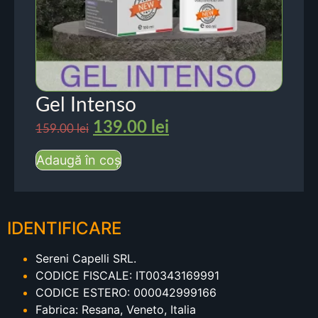
Gel Intenso
139.00
lei
159.00
lei
Adaugă în coș
IDENTIFICARE
Sereni Capelli SRL.
CODICE FISCALE: IT00343169991
CODICE ESTERO: 000042999166
Fabrica: Resana, Veneto, Italia