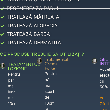
REGENEREAZĂ PĂRUL
TRATEAZĂ MĂTREAȚA
TRATEAZĂ ALOPECIA
TRATEAZĂ BARBA
TRATEAZĂ DERMATITA
CE PRODUSE TREBUIE SĂ UTILIZAȚI?
Tratamentul
GEL
Crema
INT
TRATAMENTUL
Forte
LOZIONE
Acce
Pentru
Pentru
efect
păr
păr
cu
mai
mai
50%
scurt
lung
de
de
Vezi
10cm
10cm
Ofert
Si
>>