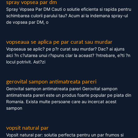
spray vopsea par dm
Spray Vopsea Par DM Cauti o solutie eficienta si rapida pentru
schimbarea culorii parului tau? Acum ai la indemana spray-ul
de vopsea par DM, o
vopseaua se aplica pe par curat sau murdar
Vopseaua se aplic? pe p?r curat sau murdar? Dac? ai ajuns
aici ?n c?utarea unui r?spuns clar la aceast? ?ntrebare, e?ti ?n
locul potrivit. Ast?zi
gerovital sampon antimatreata pareri
Gerovital sampon antimatreata pareri Gerovital sampon
antimatreata pareri este un produs foarte popular pe piata din
Romania. Exista multe persoane care au incercat acest
sampon
vopsit natural par
Vopsit natural par: solutia perfecta pentru un par frumos si