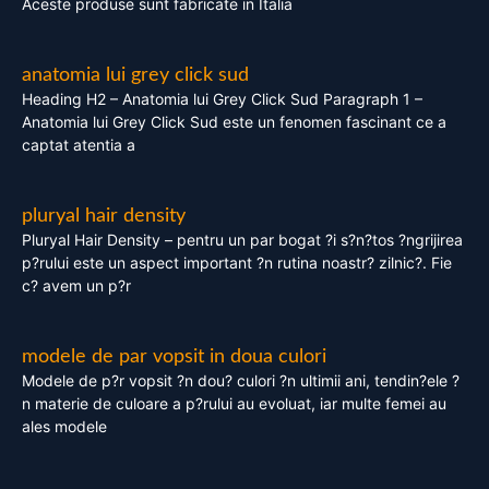
Aceste produse sunt fabricate in Italia
anatomia lui grey click sud
Heading H2 – Anatomia lui Grey Click Sud Paragraph 1 –
Anatomia lui Grey Click Sud este un fenomen fascinant ce a
captat atentia a
pluryal hair density
Pluryal Hair Density – pentru un par bogat ?i s?n?tos ?ngrijirea
p?rului este un aspect important ?n rutina noastr? zilnic?. Fie
c? avem un p?r
modele de par vopsit in doua culori
Modele de p?r vopsit ?n dou? culori ?n ultimii ani, tendin?ele ?
n materie de culoare a p?rului au evoluat, iar multe femei au
ales modele