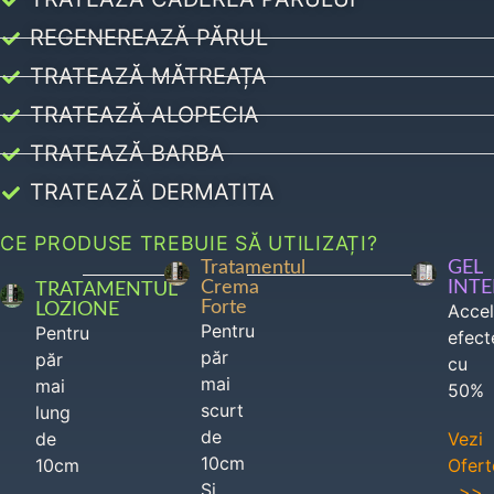
REGENEREAZĂ PĂRUL
TRATEAZĂ MĂTREAȚA
TRATEAZĂ ALOPECIA
TRATEAZĂ BARBA
TRATEAZĂ DERMATITA
CE PRODUSE TREBUIE SĂ UTILIZAȚI?
Tratamentul
GEL
Crema
INT
TRATAMENTUL
Forte
LOZIONE
Acce
Pentru
Pentru
efect
păr
păr
cu
mai
mai
50%
scurt
lung
de
de
Vezi
10cm
10cm
Ofert
Si
>>