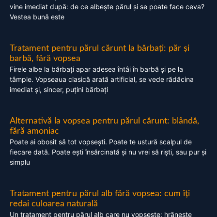
vine imediat după: de ce albește părul și se poate face ceva?
Vestea bună este
Tratament pentru părul cărunt la bărbați: păr și
barbă, fără vopsea
Firele albe la bărbați apar adesea întâi în barbă și pe la
tâmple. Vopseaua clasică arată artificial, se vede rădăcina
imediat și, sincer, puțini bărbați
Alternativă la vopsea pentru părul cărunt: blândă,
fără amoniac
Poate ai obosit să tot vopsești. Poate te ustură scalpul de
fiecare dată. Poate ești însărcinată și nu vrei să riști, sau pur și
simplu
Tratament pentru părul alb fără vopsea: cum îți
redai culoarea naturală
Un tratament pentru părul alb care nu vopsește: hrănește