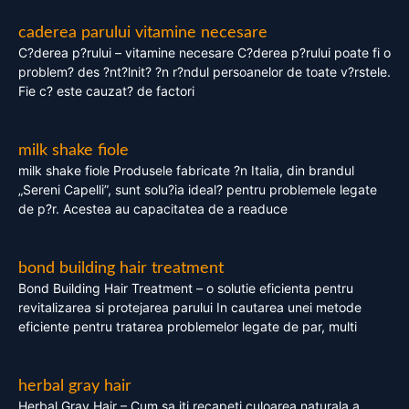
caderea parului vitamine necesare
C?derea p?rului – vitamine necesare C?derea p?rului poate fi o
problem? des ?nt?lnit? ?n r?ndul persoanelor de toate v?rstele.
Fie c? este cauzat? de factori
milk shake fiole
milk shake fiole Produsele fabricate ?n Italia, din brandul
„Sereni Capelli”, sunt solu?ia ideal? pentru problemele legate
de p?r. Acestea au capacitatea de a readuce
bond building hair treatment
Bond Building Hair Treatment – o solutie eficienta pentru
revitalizarea si protejarea parului In cautarea unei metode
eficiente pentru tratarea problemelor legate de par, multi
herbal gray hair
Herbal Gray Hair – Cum sa iti recapeti culoarea naturala a