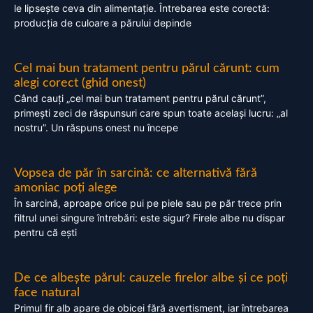
le lipsește ceva din alimentație. Întrebarea este corectă:
producția de culoare a părului depinde
Cel mai bun tratament pentru părul cărunt: cum
alegi corect (ghid onest)
Când cauți „cel mai bun tratament pentru părul cărunt”,
primești zeci de răspunsuri care spun toate același lucru: „al
nostru”. Un răspuns onest nu începe
Vopsea de păr în sarcină: ce alternativă fără
amoniac poți alege
În sarcină, aproape orice pui pe piele sau pe păr trece prin
filtrul unei singure întrebări: este sigur? Firele albe nu dispar
pentru că ești
De ce albește părul: cauzele firelor albe și ce poți
face natural
Primul fir alb apare de obicei fără avertisment, iar întrebarea