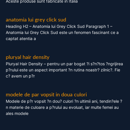
Aceste produse sunt fabricate in Italia
anatomia lui grey click sud
Heading H2 – Anatomia lui Grey Click Sud Paragraph 1 –
Anatomia lui Grey Click Sud este un fenomen fascinant ce a
captat atentia a
pluryal hair density
Pluryal Hair Density – pentru un par bogat ?i s?n?tos ?ngrijirea
p?rului este un aspect important ?n rutina noastr? zilnic?. Fie
c? avem un p?r
modele de par vopsit in doua culori
Modele de p?r vopsit ?n dou? culori ?n ultimii ani, tendin?ele ?
n materie de culoare a p?rului au evoluat, iar multe femei au
ales modele