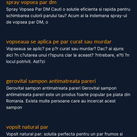
spray vopsea par dm
Spray Vopsea Par DM Cauti o solutie eficienta si rapida pentru
schimbarea culorii parului tau? Acum ai la indemana spray-ul
de vopsea par DM, o
vopseaua se aplica pe par curat sau murdar
Vopseaua se aplic? pe p?r curat sau murdar? Dac? ai ajuns
aici ?n c?utarea unui r?spuns clar la aceast? ?ntrebare, e?ti ?n
locul potrivit. Ast?zi
gerovital sampon antimatreata pareri
Gerovital sampon antimatreata pareri Gerovital sampon
antimatreata pareri este un produs foarte popular pe piata din
Romania. Exista multe persoane care au incercat acest
sampon
vopsit natural par
Vopsit natural par: solutia perfecta pentru un par frumos si