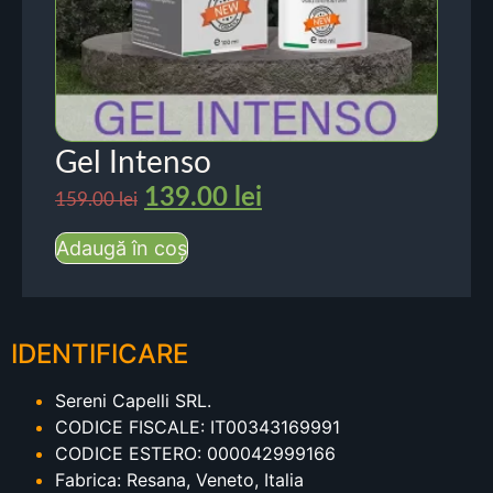
Gel Intenso
139.00
lei
159.00
lei
Adaugă în coș
IDENTIFICARE
Sereni Capelli SRL.
CODICE FISCALE: IT00343169991
CODICE ESTERO: 000042999166
Fabrica: Resana, Veneto, Italia