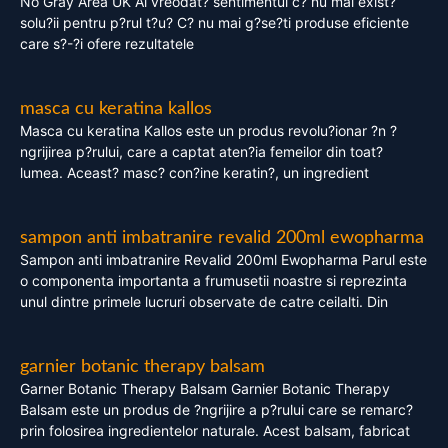
No Gray Area UK Ai vreodat? sentimentul c? nu mai exist?
solu?ii pentru p?rul t?u? C? nu mai g?se?ti produse eficiente
care s?-?i ofere rezultatele
masca cu keratina kallos
Masca cu keratina Kallos este un produs revolu?ionar ?n ?
ngrijirea p?rului, care a captat aten?ia femeilor din toat?
lumea. Aceast? masc? con?ine keratin?, un ingredient
sampon anti imbatranire revalid 200ml ewopharma
Sampon anti imbatranire Revalid 200ml Ewopharma Parul este
o componenta importanta a frumusetii noastre si reprezinta
unul dintre primele lucruri observate de catre ceilalti. Din
garnier botanic therapy balsam
Garner Botanic Therapy Balsam Garnier Botanic Therapy
Balsam este un produs de ?ngrijire a p?rului care se remarc?
prin folosirea ingredientelor naturale. Acest balsam, fabricat