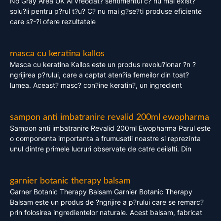
No Gray Area UK Ai vreodat? sentimentul c? nu mai exist?
solu?ii pentru p?rul t?u? C? nu mai g?se?ti produse eficiente
care s?-?i ofere rezultatele
masca cu keratina kallos
Masca cu keratina Kallos este un produs revolu?ionar ?n ?
ngrijirea p?rului, care a captat aten?ia femeilor din toat?
lumea. Aceast? masc? con?ine keratin?, un ingredient
sampon anti imbatranire revalid 200ml ewopharma
Sampon anti imbatranire Revalid 200ml Ewopharma Parul este
o componenta importanta a frumusetii noastre si reprezinta
unul dintre primele lucruri observate de catre ceilalti. Din
garnier botanic therapy balsam
Garner Botanic Therapy Balsam Garnier Botanic Therapy
Balsam este un produs de ?ngrijire a p?rului care se remarc?
prin folosirea ingredientelor naturale. Acest balsam, fabricat