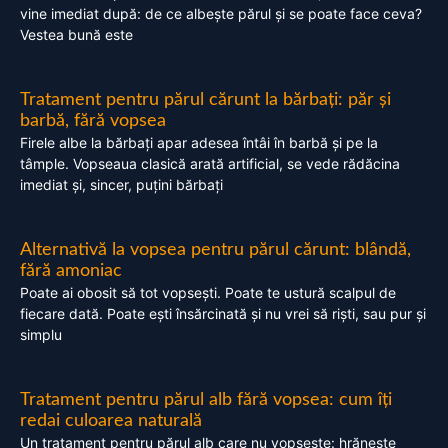
vine imediat după: de ce albește părul și se poate face ceva?
Vestea bună este
Tratament pentru părul cărunt la bărbați: păr și
barbă, fără vopsea
Firele albe la bărbați apar adesea întâi în barbă și pe la
tâmple. Vopseaua clasică arată artificial, se vede rădăcina
imediat și, sincer, puțini bărbați
Alternativă la vopsea pentru părul cărunt: blândă,
fără amoniac
Poate ai obosit să tot vopsești. Poate te ustură scalpul de
fiecare dată. Poate ești însărcinată și nu vrei să riști, sau pur și
simplu
Tratament pentru părul alb fără vopsea: cum îți
redai culoarea naturală
Un tratament pentru părul alb care nu vopsește: hrănește