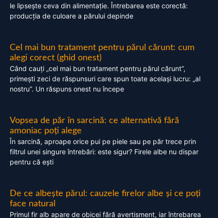
le lipsește ceva din alimentație. Întrebarea este corectă:
producția de culoare a părului depinde
Cel mai bun tratament pentru părul cărunt: cum
alegi corect (ghid onest)
Când cauți „cel mai bun tratament pentru părul cărunt”,
primești zeci de răspunsuri care spun toate același lucru: „al
nostru”. Un răspuns onest nu începe
Vopsea de păr în sarcină: ce alternativă fără
amoniac poți alege
În sarcină, aproape orice pui pe piele sau pe păr trece prin
filtrul unei singure întrebări: este sigur? Firele albe nu dispar
pentru că ești
De ce albește părul: cauzele firelor albe și ce poți
face natural
Primul fir alb apare de obicei fără avertisment, iar întrebarea