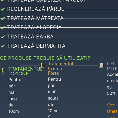
REGENEREAZĂ PĂRUL
TRATEAZĂ MĂTREAȚA
TRATEAZĂ ALOPECIA
TRATEAZĂ BARBA
TRATEAZĂ DERMATITA
CE PRODUSE TREBUIE SĂ UTILIZAȚI?
Tratamentul
GEL
Crema
INT
TRATAMENTUL
Forte
LOZIONE
Acce
Pentru
Pentru
efect
păr
păr
cu
mai
mai
50%
scurt
lung
de
de
Vezi
10cm
10cm
Ofert
Si
>>