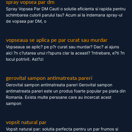
spray vopsea par dm
Spray Vopsea Par DM Cauti o solutie eficienta si rapida pentru
schimbarea culorii parului tau? Acum ai la indemana spray-ul
de vopsea par DM, o
vopseaua se aplica pe par curat sau murdar
Vopseaua se aplic? pe p?r curat sau murdar? Dac? ai ajuns
aici ?n c?utarea unui r?spuns clar la aceast? ?ntrebare, e?ti ?n
locul potrivit. Ast?zi
gerovital sampon antimatreata pareri
Gerovital sampon antimatreata pareri Gerovital sampon
antimatreata pareri este un produs foarte popular pe piata din
Romania. Exista multe persoane care au incercat acest
sampon
vopsit natural par
Vopsit natural par: solutia perfecta pentru un par frumos si