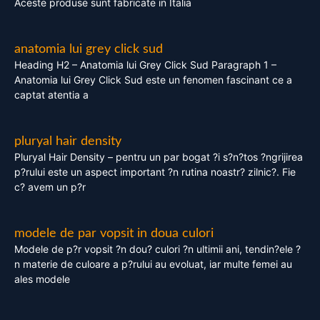
Aceste produse sunt fabricate in Italia
anatomia lui grey click sud
Heading H2 – Anatomia lui Grey Click Sud Paragraph 1 –
Anatomia lui Grey Click Sud este un fenomen fascinant ce a
captat atentia a
pluryal hair density
Pluryal Hair Density – pentru un par bogat ?i s?n?tos ?ngrijirea
p?rului este un aspect important ?n rutina noastr? zilnic?. Fie
c? avem un p?r
modele de par vopsit in doua culori
Modele de p?r vopsit ?n dou? culori ?n ultimii ani, tendin?ele ?
n materie de culoare a p?rului au evoluat, iar multe femei au
ales modele