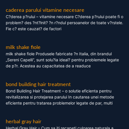
caderea parului vitamine necesare
C?derea p?rului – vitamine necesare C?derea p?rului poate fi o
problem? des ?nt?lnit? ?n r?ndul persoanelor de toate v?rstele.
Fie c? este cauzat? de factori
milk shake fiole
milk shake fiole Produsele fabricate ?n Italia, din brandul
„Sereni Capelli”, sunt solu?ia ideal? pentru problemele legate
de p?r. Acestea au capacitatea de a readuce
bond building hair treatment
Bond Building Hair Treatment – o solutie eficienta pentru
revitalizarea si protejarea parului In cautarea unei metode
eficiente pentru tratarea problemelor legate de par, multi
herbal gray hair
Herbal Gray Hair – Cum sa iti recapeti culoarea naturala a