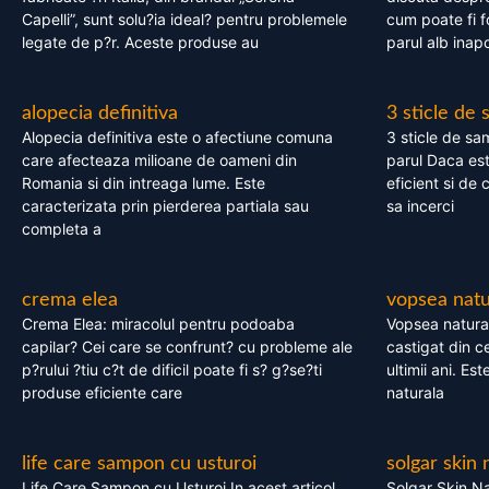
Capelli”, sunt solu?ia ideal? pentru problemele
cum poate fi f
legate de p?r. Aceste produse au
parul alb inapo
alopecia definitiva
3 sticle de
Alopecia definitiva este o afectiune comuna
3 sticle de sa
care afecteaza milioane de oameni din
parul Daca est
Romania si din intreaga lume. Este
eficient si de 
caracterizata prin pierderea partiala sau
sa incerci
completa a
crema elea
vopsea natu
Crema Elea: miracolul pentru podoaba
Vopsea natura
capilar? Cei care se confrunt? cu probleme ale
castigat din c
p?rului ?tiu c?t de dificil poate fi s? g?se?ti
ultimii ani. Es
produse eficiente care
naturala
life care sampon cu usturoi
solgar skin 
Life Care Sampon cu Usturoi In acest articol,
Solgar Skin Na