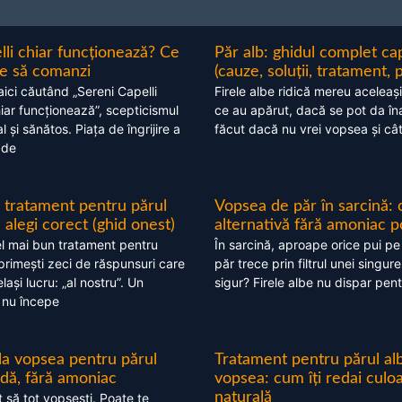
lli chiar funcționează? Ce
Păr alb: ghidul complet c
nte să comanzi
(cauze, soluții, tratament, 
aici căutând „Sereni Capelli
Firele albe ridică mereu aceleași
hiar funcționează”, scepticismul
ce au apărut, dacă se pot da în
 și sănătos. Piața de îngrijire a
făcut dacă nu vrei vopsea și câ
 de
 tratament pentru părul
Vopsea de păr în sarcină: 
alegi corect (ghid onest)
alternativă fără amoniac p
l mai bun tratament pentru
În sarcină, aproape orice pui pe
 primești zeci de răspunsuri care
păr trece prin filtrul unei singure
ași lucru: „al nostru”. Un
sigur? Firele albe nu dispar pent
 nu începe
 la vopsea pentru părul
Tratament pentru părul alb
ndă, fără amoniac
vopsea: cum îți redai culo
naturală
t să tot vopsești. Poate te