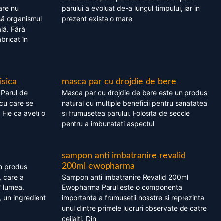
are nu
parului a evoluat de-a lungul timpului, iar in
asă organismul
prezent exista o mare
lă. Fără
bricat în
isica
masca par cu drojdie de bere
 Parul de
Masca par cu drojdie de bere este un produs
cu care se
natural cu multiple beneficii pentru sanatatea
. Fie ca aveti o
si frumusetea parului. Folosita de secole
pentru a imbunatati aspectul
sampon anti imbatranire revalid
200ml ewopharma
un produs
, care a
Sampon anti imbatranire Revalid 200ml
? lumea.
Ewopharma Parul este o componenta
 un ingredient
importanta a frumusetii noastre si reprezinta
unul dintre primele lucruri observate de catre
ceilalti. Din