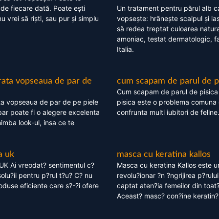
 de fiecare dată. Poate ești
Un tratament pentru părul alb c
nu vrei să riști, sau pur și simplu
vopsește: hrănește scalpul și l
să redea treptat culoarea natura
amoniac, testat dermatologic, fa
Italia.
rata vopseaua de par de
cum scapam de parul de p
Cum scapam de parul de pisica
ta vopseaua de par de pe piele
pisica este o problema comuna 
ar poate fi o alegere excelenta
confrunta multi iubitori de feline
himba look-ul, insa ce te
a uk
masca cu keratina kallos
UK Ai vreodat? sentimentul c?
Masca cu keratina Kallos este 
olu?ii pentru p?rul t?u? C? nu
revolu?ionar ?n ?ngrijirea p?rului
oduse eficiente care s?-?i ofere
captat aten?ia femeilor din toat
Aceast? masc? con?ine keratin?,