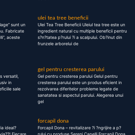
ulei tea tree beneficii
olage” sunt un
Ulei Tea Tree Beneficii Uleiul tea tree este un
au. Fabricate
ingredient natural cu multiple beneficii pentru
li”, aceste
s?n?tatea p?rului ?i a scalpului. Ob?inut din
frunzele arborelui de
gel pentru cresterea parului
 versatil,
Gel pentru cresterea parului Gelul pentru
usiv in
cresterea parului este un produs eficient in
ficiile sale
rezolvarea diferitelor probleme legate de
sanatatea si aspectul parului. Alegerea unui
gel
forcapil dona
ia ideal?
Forcapil Dona – revitalizare ?i ?ngrijire a p?
via??! Fiecare
rului cu produse Sereni Capelli Forcapil Dona