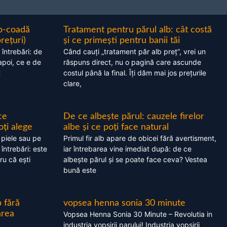
ap-coadă
Tratament pentru părul alb: cât costă
prețuri)
și ce primești pentru banii tăi
 întrebări: de
Când cauți „tratament păr alb preț”, vrei un
apoi, ce e de
răspuns direct, nu o pagină care ascunde
t
costul până la final. Îți dăm mai jos prețurile
clare,
ce
De ce albește părul: cauzele firelor
oți alege
albe și ce poți face natural
 piele sau pe
Primul fir alb apare de obicei fără avertisment,
 întrebări: este
iar întrebarea vine imediat după: de ce
ru că ești
albește părul și se poate face ceva? Vestea
bună este
 fără
vopsea henna sonia 30 minute
area
Vopsea Henna Sonia 30 Minute – Revolutia in
industria vopsirii parului! Industria vopsirii