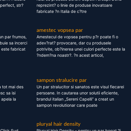
perfect, str?
reprezint? o linie de produse inovatoare
fabricate ?n Italia de c?tre
amestec vopsea par
un par frumos,
Amestecul de vopsea pentru p?r poate fi o
ebuie sa incerci
adev?rat? provocare, dar cu produsele
este fabricat
potrivite, ob?inerea unei culori perfecte este la
?ndem?na noastr?. ?n acest articol,
sampon stralucire par
 tot mai des
Un par stralucitor si sanatos este visul fiecarei
sc sa isi
persoane. In cautarea unor solutii eficiente,
 apela la
brandul italian „Sereni Capelli” a creat un
sampon revolutionar care poate
pluryal hair density
 Click Sud
Pluryal Hair Density – pentru un par bogat ?i