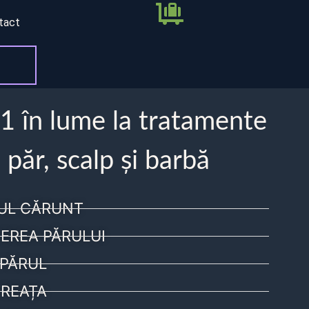
tact
 1 în lume la tratamente
 păr, scalp și barbă
UL CĂRUNT
EREA PĂRULUI
PĂRUL
REAȚA