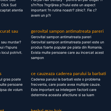
 Click Sud
s?n?tos ?ngrijirea p?rului este un aspect
captat atentia
important ?n rutina noastr? zilnic?. Fie c?
avem un p?r
 curat sau
gerovital sampon antimatreata pareri
Gerovital sampon antimatreata pareri
t sau murdar?
Gerovital sampon antimatreata pareri este un
nui r?spuns
produs foarte popular pe piata din Romania.
 locul potrivit.
Exista multe persoane care au incercat acest
sampon
s
ce cauzeaza caderea parului la barbati
ul gras poate
Caderea parului la barbati este o problema
multe persoane
frecventa, care poate avea multiple cauze.
 lipsa de volum
Este important sa intelegem factorii care
determina aceasta afectiune si sa luam