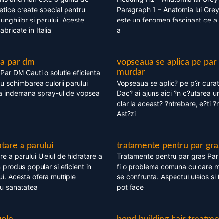
tice create special pentru
Paragraph 1 – Anatomia lui Grey
i, unghiilor si parului. Aceste
este un fenomen fascinant ce a 
bricate in Italia
a
ea par dm
vopseaua se aplica pe par
murdar
ar DM Cauti o solutie eficienta
ru schimbarea culorii parului
Vopseaua se aplic? pe p?r cura
la indemana spray-ul de vopsea
Dac? ai ajuns aici ?n c?utarea u
clar la aceast? ?ntrebare, e?ti ?n
Ast?zi
atare a parului
tratamente pentru par gra
re a parului Uleiul de hidratare a
Tratamente pentru par gras Par
 produs popular si eficient in
fi o problema comuna cu care 
lui. Acesta ofera multiple
se confrunta. Aspectul uleios si
ru sanatatea
pot face