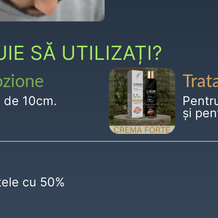
E SĂ UTILIZAȚI?
ozione
Trat
g de 10cm.
Pentr
și pen
ctele cu 50%