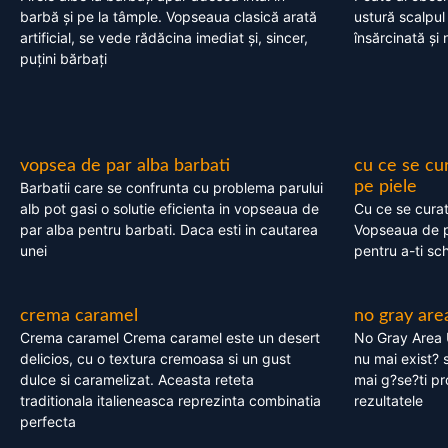
barbă și pe la tâmple. Vopseaua clasică arată
ustură scalpul
artificial, se vede rădăcina imediat și, sincer,
însărcinată și 
puțini bărbați
vopsea de par alba barbati
cu ce se cu
pe piele
Barbatii care se confrunta cu problema parului
alb pot gasi o solutie eficienta in vopseaua de
Cu ce se cura
par alba pentru barbati. Daca esti in cautarea
Vopseaua de p
unei
pentru a-ti sc
crema caramel
no gray are
Crema caramel Crema caramel este un desert
No Gray Area 
delicios, cu o textura cremoasa si un gust
nu mai exist? s
dulce si caramelizat. Aceasta reteta
mai g?se?ti pr
traditionala italieneasca reprezinta combinatia
rezultatele
perfecta