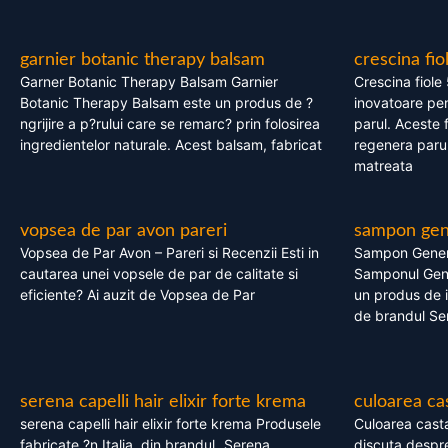
garnier botanic therapy balsam
crescina fio
Garner Botanic Therapy Balsam Garnier
Crescina fiole
Botanic Therapy Balsam este un produs de ?
inovatoare pen
ngrijire a p?rului care se remarc? prin folosirea
parul. Aceste 
ingredientelor naturale. Acest balsam, fabricat
regenera parul
matreata
vopsea de par avon pareri
sampon gene
Vopsea de Par Avon – Pareri si Recenzii Esti in
Sampon Gener
cautarea unei vopsele de par de calitate si
Samponul Gene
eficiente? Ai auzit de Vopsea de Par
un produs de in
de brandul Se
serena capelli hair elixir forte krema
culoarea ca
serena capelli hair elixir forte krema Produsele
Culoarea casta
fabricate ?n Italia, din brandul „Serena
discuta despre