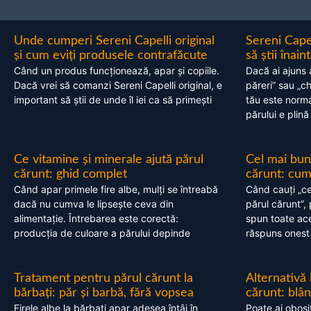
Unde cumperi Sereni Capelli original
Sereni Cape
și cum eviți produsele contrafăcute
să știi înai
Când un produs funcționează, apar și copiile.
Dacă ai ajuns 
Dacă vrei să comanzi Sereni Capelli original, e
păreri” sau „c
important să știi de unde îl iei ca să primești
tău este normal
părului e plină
Ce vitamine și minerale ajută părul
Cel mai bun
cărunt: ghid complet
cărunt: cum 
Când apar primele fire albe, mulți se întreabă
Când cauți „ce
dacă nu cumva le lipsește ceva din
părul cărunt”,
alimentație. Întrebarea este corectă:
spun toate acel
producția de culoare a părului depinde
răspuns onest
Tratament pentru părul cărunt la
Alternativă
bărbați: păr și barbă, fără vopsea
cărunt: blâ
Firele albe la bărbați apar adesea întâi în
Poate ai obosi