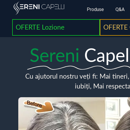
Produse
Q&A
OFERTE Lozione
OFERTE 
Sereni
Capel
Cu ajutorul nostru veți fi: Mai tineri
iubiți, Mai respecta