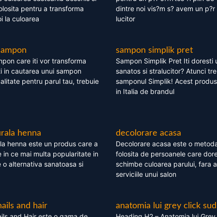
olosita pentru a transforma
dintre noi vis?m s? avem un p?r 
i la culoarea
lucitor
 sampon
sampon simplik pret
mpon care iti vor transforma
Sampon Simplik Pret Iti doresti 
i in cautarea unui sampon
sanatos si stralucitor? Atunci tr
calitate pentru parul tau, trebuie
samponul Simplik! Acest produs 
in Italia de brandul
rala henna
decolorare acasa
la henna este un produs care a
Decolorare acasa este o metoda
e in ce mai multa popularitate in
folosita de persoanele care dore
te o alternativa sanatoasa si
schimbe culoarea parului, fara a
serviciile unui salon
nails and hair
anatomia lui grey click sud
ils and Hair este o gama de
Heading H2 – Anatomia lui Grey