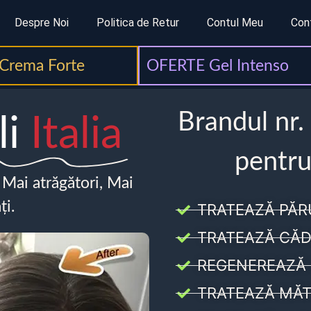
Despre Noi
Politica de Retur
Contul Meu
Con
Crema Forte
OFERTE Gel Intenso
Brandul nr.
li
Italia
pentru
, Mai atrăgători, Mai
ți.
TRATEAZĂ PĂR
TRATEAZĂ CĂD
REGENEREAZĂ 
TRATEAZĂ MĂT