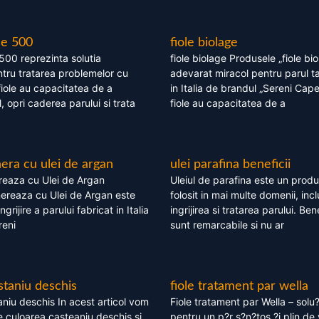
le 500
fiole biolage
 500 reprezinta solutia
fiole biolage Produsele „fiole bi
tru tratarea problemelor cu
adevarat miracol pentru parul t
fiole au capacitatea de a
in Italia de brandul „Sereni Capel
, opri caderea parului si trata
fiole au capacitatea de a
ra cu ulei de argan
ulei parafina beneficii
eaza cu Ulei de Argan
Uleiul de parafina este un produs
reaza cu Ulei de Argan este
folosit in mai multe domenii, incl
grijire a parului fabricat in Italia
ingrijirea si tratarea parului. Bene
reni
sunt remarcabile si nu ar
staniu deschis
fiole tratament par wella
niu deschis In acest articol vom
Fiole tratament par Wella – solu?
 culoarea casteaniu deschis si
pentru un p?r s?n?tos ?i plin de 