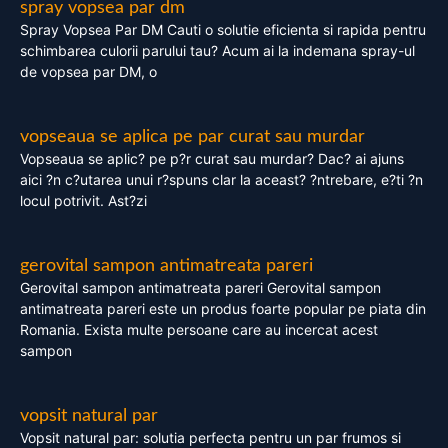
spray vopsea par dm
Spray Vopsea Par DM Cauti o solutie eficienta si rapida pentru
schimbarea culorii parului tau? Acum ai la indemana spray-ul
de vopsea par DM, o
vopseaua se aplica pe par curat sau murdar
Vopseaua se aplic? pe p?r curat sau murdar? Dac? ai ajuns
aici ?n c?utarea unui r?spuns clar la aceast? ?ntrebare, e?ti ?n
locul potrivit. Ast?zi
gerovital sampon antimatreata pareri
Gerovital sampon antimatreata pareri Gerovital sampon
antimatreata pareri este un produs foarte popular pe piata din
Romania. Exista multe persoane care au incercat acest
sampon
vopsit natural par
Vopsit natural par: solutia perfecta pentru un par frumos si