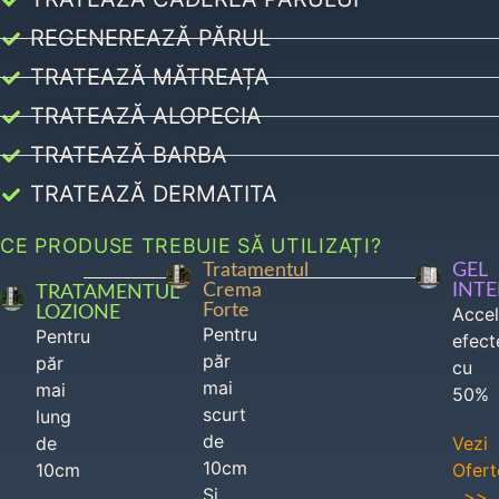
REGENEREAZĂ PĂRUL
TRATEAZĂ MĂTREAȚA
TRATEAZĂ ALOPECIA
TRATEAZĂ BARBA
TRATEAZĂ DERMATITA
CE PRODUSE TREBUIE SĂ UTILIZAȚI?
Tratamentul
GEL
Crema
INT
TRATAMENTUL
Forte
LOZIONE
Acce
Pentru
Pentru
efect
păr
păr
cu
mai
mai
50%
scurt
lung
de
de
Vezi
10cm
10cm
Ofert
Si
>>