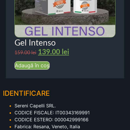
Gel Intenso
139.00
lei
159.00
lei
Adaugă în coș
IDENTIFICARE
Sereni Capelli SRL.
CODICE FISCALE: IT00343169991
CODICE ESTERO: 000042999166
Fabrica: Resana, Veneto, Italia