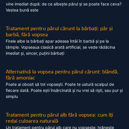
vine imediat după: de ce albește părul și se poate face ceva?
Vestea bună este
Tratament pentru părul cărunt la bărbați: păr și
barbă, fără vopsea
Firele albe la bărbați apar adesea întâi în barbă și pe la
tâmple. Vopseaua clasică arată artificial, se vede rădăcina
imediat și, sincer, puțini bărbați
Alternativă la vopsea pentru părul cărunt: blândă,
fără amoniac
Poate ai obosit să tot vopsești. Poate te ustură scalpul de
fiecare dată. Poate ești însărcinată și nu vrei să riști, sau pur și
simplu
Tratament pentru părul alb fără vopsea: cum îți
redai culoarea naturală
Un tratament pentru părul alb care nu vopsește: hrănește