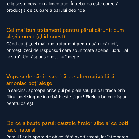
le lipsește ceva din alimentație. Întrebarea este corectă:
producția de culoare a părului depinde
Cel mai bun tratament pentru părul cărunt: cum
alegi corect (ghid onest)
Când cauți „cel mai bun tratament pentru părul cărunt”,
primești zeci de răspunsuri care spun toate același lucru: „al
nostru”. Un răspuns onest nu începe
Vopsea de păr în sarcină: ce alternativă fără
amoniac poți alege
În sarcină, aproape orice pui pe piele sau pe păr trece prin
filtrul unei singure întrebări: este sigur? Firele albe nu dispar
pentru că ești
De ce albește părul: cauzele firelor albe și ce poți
face natural
Primul fir alb apare de obicei fără avertisment, iar întrebarea