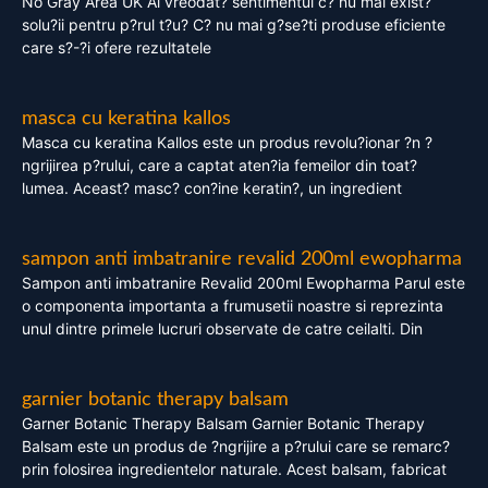
No Gray Area UK Ai vreodat? sentimentul c? nu mai exist?
solu?ii pentru p?rul t?u? C? nu mai g?se?ti produse eficiente
care s?-?i ofere rezultatele
masca cu keratina kallos
Masca cu keratina Kallos este un produs revolu?ionar ?n ?
ngrijirea p?rului, care a captat aten?ia femeilor din toat?
lumea. Aceast? masc? con?ine keratin?, un ingredient
sampon anti imbatranire revalid 200ml ewopharma
Sampon anti imbatranire Revalid 200ml Ewopharma Parul este
o componenta importanta a frumusetii noastre si reprezinta
unul dintre primele lucruri observate de catre ceilalti. Din
garnier botanic therapy balsam
Garner Botanic Therapy Balsam Garnier Botanic Therapy
Balsam este un produs de ?ngrijire a p?rului care se remarc?
prin folosirea ingredientelor naturale. Acest balsam, fabricat