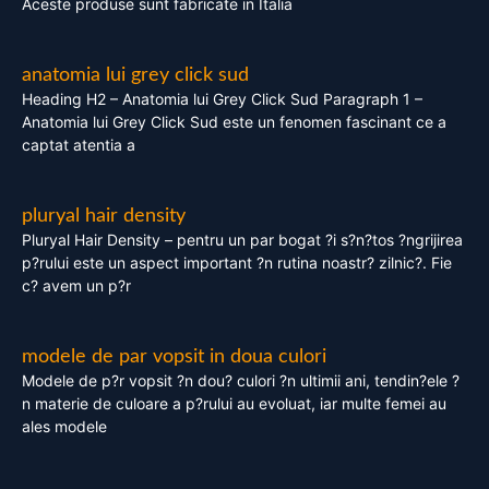
Aceste produse sunt fabricate in Italia
anatomia lui grey click sud
Heading H2 – Anatomia lui Grey Click Sud Paragraph 1 –
Anatomia lui Grey Click Sud este un fenomen fascinant ce a
captat atentia a
pluryal hair density
Pluryal Hair Density – pentru un par bogat ?i s?n?tos ?ngrijirea
p?rului este un aspect important ?n rutina noastr? zilnic?. Fie
c? avem un p?r
modele de par vopsit in doua culori
Modele de p?r vopsit ?n dou? culori ?n ultimii ani, tendin?ele ?
n materie de culoare a p?rului au evoluat, iar multe femei au
ales modele