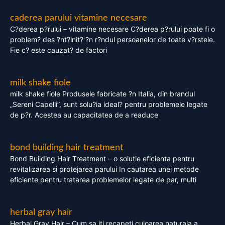
caderea parului vitamine necesare
C?derea p?rului – vitamine necesare C?derea p?rului poate fi o
problem? des ?nt?lnit? ?n r?ndul persoanelor de toate v?rstele.
Fie c? este cauzat? de factori
milk shake fiole
milk shake fiole Produsele fabricate ?n Italia, din brandul
„Sereni Capelli”, sunt solu?ia ideal? pentru problemele legate
de p?r. Acestea au capacitatea de a readuce
bond building hair treatment
Bond Building Hair Treatment – o solutie eficienta pentru
revitalizarea si protejarea parului In cautarea unei metode
eficiente pentru tratarea problemelor legate de par, multi
herbal gray hair
Herbal Gray Hair – Cum sa iti recapeti culoarea naturala a