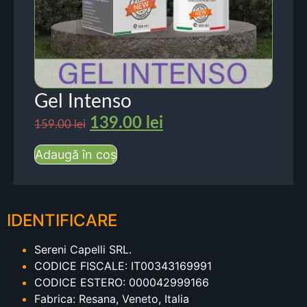
Gel Intenso
139.00
lei
159.00
lei
Adaugă în coș
IDENTIFICARE
Sereni Capelli SRL.
CODICE FISCALE: IT00343169991
CODICE ESTERO: 000042999166
Fabrica: Resana, Veneto, Italia