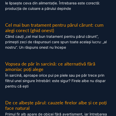
le lipsește ceva din alimentație. Întrebarea este corectă:
producția de culoare a părului depinde
Cel mai bun tratament pentru părul cărunt: cum
alegi corect (ghid onest)
Când cauți „cel mai bun tratament pentru părul cărunt”,
primești zeci de răspunsuri care spun toate același lucru: „al
nostru”. Un răspuns onest nu începe
Vopsea de păr în sarcină: ce alternativă fără
amoniac poți alege
În sarcină, aproape orice pui pe piele sau pe păr trece prin
filtrul unei singure întrebări: este sigur? Firele albe nu dispar
pentru că ești
De ce albește părul: cauzele firelor albe și ce poți
face natural
Primul fir alb apare de obicei fără avertisment, iar întrebarea