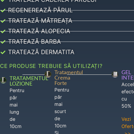
REGENEREAZĂ PĂRUL
TRATEAZĂ MĂTREAȚA
TRATEAZĂ ALOPECIA
TRATEAZĂ BARBA
TRATEAZĂ DERMATITA
CE PRODUSE TREBUIE SĂ UTILIZAȚI?
Tratamentul
GEL
Crema
INT
TRATAMENTUL
Forte
LOZIONE
Acce
Pentru
Pentru
efect
păr
păr
cu
mai
mai
50%
scurt
lung
de
de
Vezi
10cm
10cm
Ofert
Si
>>