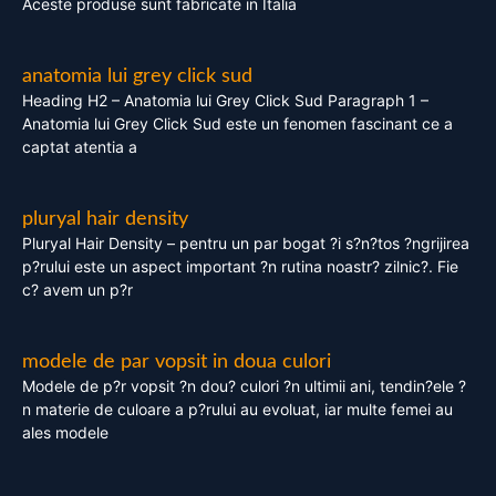
Aceste produse sunt fabricate in Italia
anatomia lui grey click sud
Heading H2 – Anatomia lui Grey Click Sud Paragraph 1 –
Anatomia lui Grey Click Sud este un fenomen fascinant ce a
captat atentia a
pluryal hair density
Pluryal Hair Density – pentru un par bogat ?i s?n?tos ?ngrijirea
p?rului este un aspect important ?n rutina noastr? zilnic?. Fie
c? avem un p?r
modele de par vopsit in doua culori
Modele de p?r vopsit ?n dou? culori ?n ultimii ani, tendin?ele ?
n materie de culoare a p?rului au evoluat, iar multe femei au
ales modele