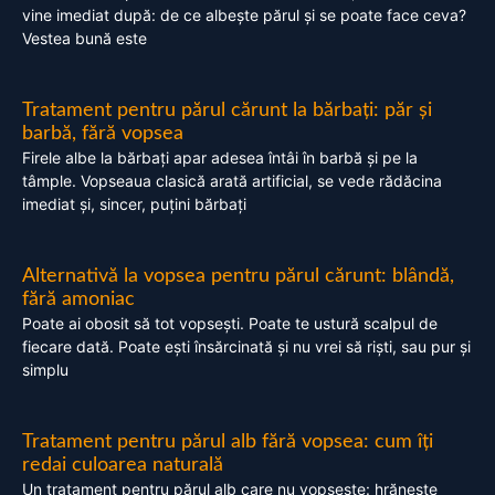
vine imediat după: de ce albește părul și se poate face ceva?
Vestea bună este
Tratament pentru părul cărunt la bărbați: păr și
barbă, fără vopsea
Firele albe la bărbați apar adesea întâi în barbă și pe la
tâmple. Vopseaua clasică arată artificial, se vede rădăcina
imediat și, sincer, puțini bărbați
Alternativă la vopsea pentru părul cărunt: blândă,
fără amoniac
Poate ai obosit să tot vopsești. Poate te ustură scalpul de
fiecare dată. Poate ești însărcinată și nu vrei să riști, sau pur și
simplu
Tratament pentru părul alb fără vopsea: cum îți
redai culoarea naturală
Un tratament pentru părul alb care nu vopsește: hrănește