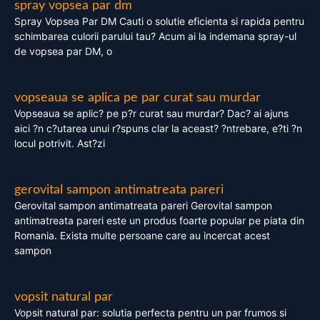
spray vopsea par dm
Spray Vopsea Par DM Cauti o solutie eficienta si rapida pentru
schimbarea culorii parului tau? Acum ai la indemana spray-ul
de vopsea par DM, o
vopseaua se aplica pe par curat sau murdar
Vopseaua se aplic? pe p?r curat sau murdar? Dac? ai ajuns
aici ?n c?utarea unui r?spuns clar la aceast? ?ntrebare, e?ti ?n
locul potrivit. Ast?zi
gerovital sampon antimatreata pareri
Gerovital sampon antimatreata pareri Gerovital sampon
antimatreata pareri este un produs foarte popular pe piata din
Romania. Exista multe persoane care au incercat acest
sampon
vopsit natural par
Vopsit natural par: solutia perfecta pentru un par frumos si