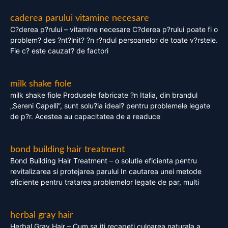
caderea parului vitamine necesare
C?derea p?rului – vitamine necesare C?derea p?rului poate fi o
problem? des ?nt?lnit? ?n r?ndul persoanelor de toate v?rstele.
Fie c? este cauzat? de factori
milk shake fiole
milk shake fiole Produsele fabricate ?n Italia, din brandul
„Sereni Capelli”, sunt solu?ia ideal? pentru problemele legate
de p?r. Acestea au capacitatea de a readuce
bond building hair treatment
Bond Building Hair Treatment – o solutie eficienta pentru
revitalizarea si protejarea parului In cautarea unei metode
eficiente pentru tratarea problemelor legate de par, multi
herbal gray hair
Herbal Gray Hair – Cum sa iti recapeti culoarea naturala a