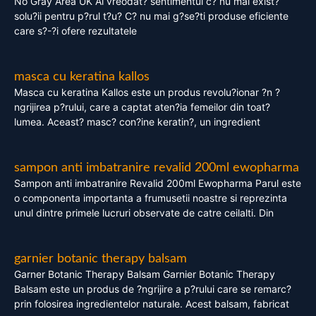
No Gray Area UK Ai vreodat? sentimentul c? nu mai exist?
solu?ii pentru p?rul t?u? C? nu mai g?se?ti produse eficiente
care s?-?i ofere rezultatele
masca cu keratina kallos
Masca cu keratina Kallos este un produs revolu?ionar ?n ?
ngrijirea p?rului, care a captat aten?ia femeilor din toat?
lumea. Aceast? masc? con?ine keratin?, un ingredient
sampon anti imbatranire revalid 200ml ewopharma
Sampon anti imbatranire Revalid 200ml Ewopharma Parul este
o componenta importanta a frumusetii noastre si reprezinta
unul dintre primele lucruri observate de catre ceilalti. Din
garnier botanic therapy balsam
Garner Botanic Therapy Balsam Garnier Botanic Therapy
Balsam este un produs de ?ngrijire a p?rului care se remarc?
prin folosirea ingredientelor naturale. Acest balsam, fabricat