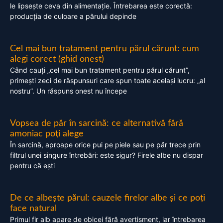
le lipsește ceva din alimentație. Întrebarea este corectă:
producția de culoare a părului depinde
Cel mai bun tratament pentru părul cărunt: cum
alegi corect (ghid onest)
Când cauți „cel mai bun tratament pentru părul cărunt”,
primești zeci de răspunsuri care spun toate același lucru: „al
nostru”. Un răspuns onest nu începe
Vopsea de păr în sarcină: ce alternativă fără
amoniac poți alege
În sarcină, aproape orice pui pe piele sau pe păr trece prin
filtrul unei singure întrebări: este sigur? Firele albe nu dispar
pentru că ești
De ce albește părul: cauzele firelor albe și ce poți
face natural
Primul fir alb apare de obicei fără avertisment, iar întrebarea