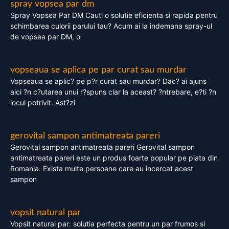
spray vopsea par dm
Spray Vopsea Par DM Cauti o solutie eficienta si rapida pentru
schimbarea culorii parului tau? Acum ai la indemana spray-ul
de vopsea par DM, o
vopseaua se aplica pe par curat sau murdar
Vopseaua se aplic? pe p?r curat sau murdar? Dac? ai ajuns
aici ?n c?utarea unui r?spuns clar la aceast? ?ntrebare, e?ti ?n
locul potrivit. Ast?zi
gerovital sampon antimatreata pareri
Gerovital sampon antimatreata pareri Gerovital sampon
antimatreata pareri este un produs foarte popular pe piata din
Romania. Exista multe persoane care au incercat acest
sampon
vopsit natural par
Vopsit natural par: solutia perfecta pentru un par frumos si