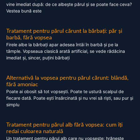
vine imediat după: de ce albește părul și se poate face ceva?
Vestea bună este
Tratament pentru părul cărunt la bărbați: păr și
barbă, fără vopsea
Firele albe la bărbați apar adesea întâi în barbă și pe la
tâmple. Vopseaua clasică arată artificial, se vede rădăcina
imediat și, sincer, puțini bărbați
Alternativă la vopsea pentru părul cărunt: blândă,
fără amoniac
Poate ai obosit să tot vopsești. Poate te ustură scalpul de
fiecare dată. Poate ești însărcinată și nu vrei să riști, sau pur și
simplu
Tratament pentru părul alb fără vopsea: cum îți
redai culoarea naturală
Un tratament pentru părul alb care nu vopsește: hrănește