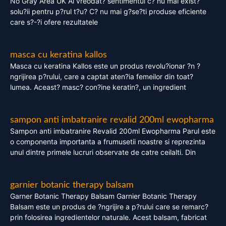
No Gray Area UK Ai vreodat? sentimentul c? nu mai exist?
solu?ii pentru p?rul t?u? C? nu mai g?se?ti produse eficiente
care s?-?i ofere rezultatele
masca cu keratina kallos
Masca cu keratina Kallos este un produs revolu?ionar ?n ?
ngrijirea p?rului, care a captat aten?ia femeilor din toat?
lumea. Aceast? masc? con?ine keratin?, un ingredient
sampon anti imbatranire revalid 200ml ewopharma
Sampon anti imbatranire Revalid 200ml Ewopharma Parul este
o componenta importanta a frumusetii noastre si reprezinta
unul dintre primele lucruri observate de catre ceilalti. Din
garnier botanic therapy balsam
Garner Botanic Therapy Balsam Garnier Botanic Therapy
Balsam este un produs de ?ngrijire a p?rului care se remarc?
prin folosirea ingredientelor naturale. Acest balsam, fabricat