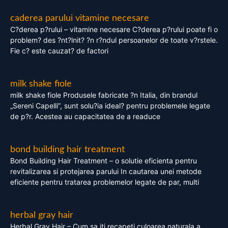
caderea parului vitamine necesare
C?derea p?rului – vitamine necesare C?derea p?rului poate fi o
problem? des ?nt?lnit? ?n r?ndul persoanelor de toate v?rstele.
Fie c? este cauzat? de factori
milk shake fiole
milk shake fiole Produsele fabricate ?n Italia, din brandul
„Sereni Capelli”, sunt solu?ia ideal? pentru problemele legate
de p?r. Acestea au capacitatea de a readuce
bond building hair treatment
Bond Building Hair Treatment – o solutie eficienta pentru
revitalizarea si protejarea parului In cautarea unei metode
eficiente pentru tratarea problemelor legate de par, multi
herbal gray hair
Herbal Gray Hair – Cum sa iti recapeti culoarea naturala a