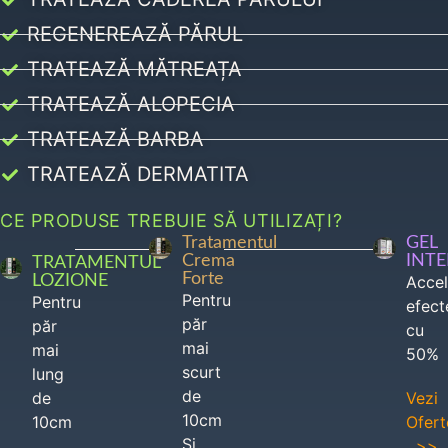
REGENEREAZĂ PĂRUL
TRATEAZĂ MĂTREAȚA
TRATEAZĂ ALOPECIA
TRATEAZĂ BARBA
TRATEAZĂ DERMATITA
CE PRODUSE TREBUIE SĂ UTILIZAȚI?
Tratamentul
GEL
Crema
INT
TRATAMENTUL
Forte
LOZIONE
Acce
Pentru
Pentru
efect
păr
păr
cu
mai
mai
50%
scurt
lung
de
de
Vezi
10cm
10cm
Ofert
Si
>>