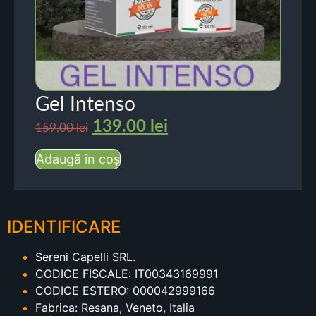
Gel Intenso
139.00
lei
159.00
lei
Adaugă în coș
IDENTIFICARE
Sereni Capelli SRL.
CODICE FISCALE: IT00343169991
CODICE ESTERO: 000042999166
Fabrica: Resana, Veneto, Italia