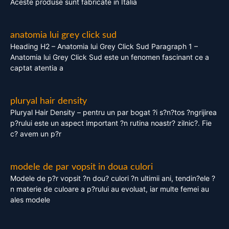
Aceste produse sunt fabricate in Italia
anatomia lui grey click sud
Heading H2 – Anatomia lui Grey Click Sud Paragraph 1 –
Anatomia lui Grey Click Sud este un fenomen fascinant ce a
captat atentia a
pluryal hair density
Pluryal Hair Density – pentru un par bogat ?i s?n?tos ?ngrijirea
p?rului este un aspect important ?n rutina noastr? zilnic?. Fie
c? avem un p?r
modele de par vopsit in doua culori
Modele de p?r vopsit ?n dou? culori ?n ultimii ani, tendin?ele ?
n materie de culoare a p?rului au evoluat, iar multe femei au
ales modele